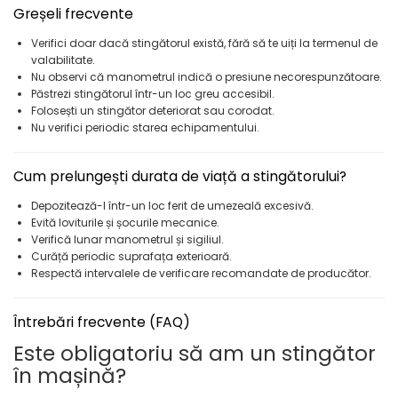
Greșeli frecvente
Verifici doar dacă stingătorul există, fără să te uiți la termenul de
valabilitate.
Nu observi că manometrul indică o presiune necorespunzătoare.
Păstrezi stingătorul într-un loc greu accesibil.
Folosești un stingător deteriorat sau corodat.
Nu verifici periodic starea echipamentului.
Cum prelungești durata de viață a stingătorului?
Depozitează-l într-un loc ferit de umezeală excesivă.
Evită loviturile și șocurile mecanice.
Verifică lunar manometrul și sigiliul.
Curăță periodic suprafața exterioară.
Respectă intervalele de verificare recomandate de producător.
Întrebări frecvente (FAQ)
Este obligatoriu să am un stingător
în mașină?