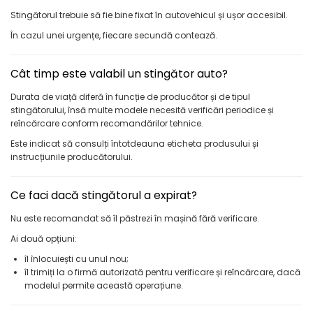
Stingătorul trebuie să fie bine fixat în autovehicul și ușor accesibil.
În cazul unei urgențe, fiecare secundă contează.
Cât timp este valabil un stingător auto?
Durata de viață diferă în funcție de producător și de tipul
stingătorului, însă multe modele necesită verificări periodice și
reîncărcare conform recomandărilor tehnice.
Este indicat să consulți întotdeauna eticheta produsului și
instrucțiunile producătorului.
Ce faci dacă stingătorul a expirat?
Nu este recomandat să îl păstrezi în mașină fără verificare.
Ai două opțiuni:
îl înlocuiești cu unul nou;
îl trimiți la o firmă autorizată pentru verificare și reîncărcare, dacă
modelul permite această operațiune.