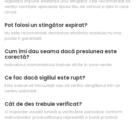
legislația impune existența unui stingător. Este recomandat să
verifici cerințele aplicabile tipului tău de vehicul și țării în care
circuli.
Pot folosi un stingător expirat?
Nu este recomandat, deoarece eficiența acestuia nu mai
poate fi garantată
Cum îmi dau seama dacă presiunea este
corectă?
Indicatorul manometrului trebuie să fie în zona verde.
Ce fac dacă sigiliul este rupt?
Este indicat să înlocuiești sau să verifici stingătorul într-un
centru autorizat.
Cât de des trebuie verificat?
O inspecție vizuală lunară și verificările periodice conform
instrucțiunilor producătorului reprezintă o bună practică.