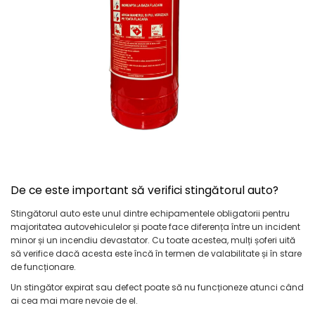
Furtune de gradina
compresoare
Mixere
Cricuri Auto Hidraulice
Pneumatice si Trapezoidale
Motocositoare si Motosape
Cricuri hidraulice
Nivela laser
Cricuri pneumatice
Pistol de vopsit
Cricuri trapezoidale
Pompe
Feon Electric
Rotopercutoare si bormasini
Generatoare curent
Taiat gresie si faianta
Gresoare
Uz intern
Macarale și vinciuri
De ce este important să verifici stingătorul auto?
Ventilatoare radiatoare
Masini de gaurit si Insurubat
umidificatoare
Stingătorul auto este unul dintre echipamentele obligatorii pentru
Motoare electrice
majoritatea autovehiculelor și poate face diferența între un incident
minor și un incendiu devastator. Cu toate acestea, mulți șoferi uită
Pistol de Lipit
să verifice dacă acesta este încă în termen de valabilitate și în stare
de funcționare.
Polizoare
Un stingător expirat sau defect poate să nu funcționeze atunci când
Pompe Combustibil
ai cea mai mare nevoie de el.
Prelungitoare