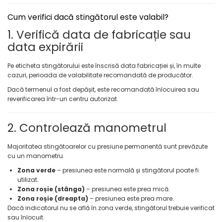
Protectia muncii
Cum verifici dacă stingătorul este valabil?
Scule Pneumatice
1. Verifică data de fabricație sau
Slefuitoare
data expirării
Suport auto
Pe eticheta stingătorului este înscrisă data fabricației și, în multe
Suport motocicleta
cazuri, perioada de valabilitate recomandată de producător.
Surubelnite
Dacă termenul a fost depășit, este recomandată înlocuirea sau
reverificarea într-un centru autorizat.
Tunuri de caldura si aeroteme
Utilaje constructie
2. Controlează manometrul
Majoritatea stingătoarelor cu presiune permanentă sunt prevăzute
cu un manometru.
Zona verde
– presiunea este normală și stingătorul poate fi
utilizat.
Zona roșie (stânga)
– presiunea este prea mică.
Zona roșie (dreapta)
– presiunea este prea mare.
Dacă indicatorul nu se află în zona verde, stingătorul trebuie verificat
sau înlocuit.