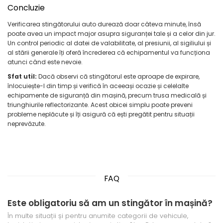
Concluzie
Verificarea stingătorului auto durează doar câteva minute, însă
poate avea un impact major asupra siguranței tale și a celor din jur.
Un control periodic al datei de valabilitate, al presiunii, al sigiliului și
al stării generale îți oferă încrederea că echipamentul va funcționa
atunci când este nevoie.
Sfat util:
Dacă observi că stingătorul este aproape de expirare,
înlocuiește-l din timp și verifică în aceeași ocazie și celelalte
echipamente de siguranță din mașină, precum trusa medicală și
triunghiurile reflectorizante. Acest obicei simplu poate preveni
probleme neplăcute și îți asigură că ești pregătit pentru situații
neprevăzute.
FAQ
Este obligatoriu să am un stingător în mașină?
În multe situații și pentru anumite categorii de vehicule,