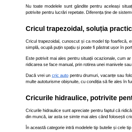
Nu toate modelele sunt gândite pentru aceleași situaț
potrivite pentru lucrări repetate. Diferența ține de sistemu
Cricul trapezoidal, soluția pract
Cricul trapezoidal, cunoscut și ca model tip foarfecă, e
simplă, ocupă puțin spațiu și poate fi păstrat ușor în portb
Este potrivit mai ales pentru situații ocazionale, cum a
ridicarea se face manual, prin rotirea unei manivele sau cu
Dacă vrei un
cric auto
 pentru drumuri, vacanțe sau folos
multe autoturisme obișnuite, cu condiția să fie ales în fu
Cricurile hidraulice, potrivite pen
Cricurile hidraulice sunt apreciate pentru faptul că ridic
din muncă, iar asta se simte mai ales când folosești cri
În această categorie intră modelele tip butelie și cele ti