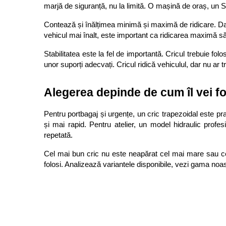
marjă de siguranță, nu la limită. O mașină de oraș, un S
Contează și înălțimea minimă și maximă de ridicare. Dac
vehicul mai înalt, este important ca ridicarea maximă să 
Stabilitatea este la fel de importantă. Cricul trebuie fol
unor suporți adecvați. Cricul ridică vehiculul, dar nu ar tr
Alegerea depinde de cum îl vei fo
Pentru portbagaj și urgențe, un cric trapezoidal este prac
și mai rapid. Pentru atelier, un model hidraulic profesi
repetată.
Cel mai bun cric nu este neapărat cel mai mare sau cel 
folosi. Analizează variantele disponibile, vezi gama noa