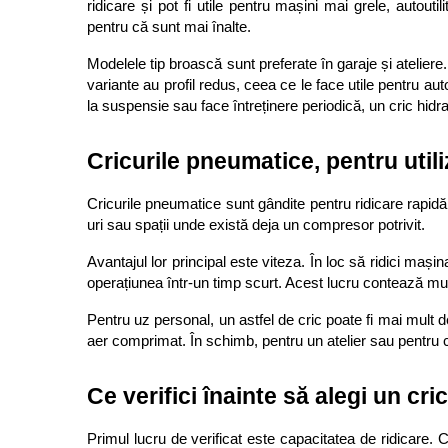
ridicare și pot fi utile pentru mașini mai grele, autouti
pentru că sunt mai înalte.
Modelele tip broască sunt preferate în garaje și ateliere
variante au profil redus, ceea ce le face utile pentru au
la suspensie sau face întreținere periodică, un cric hidr
Cricurile pneumatice, pentru util
Cricurile pneumatice sunt gândite pentru ridicare rapidă
uri sau spații unde există deja un compresor potrivit.
Avantajul lor principal este viteza. În loc să ridici maș
operațiunea într-un timp scurt. Acest lucru contează mul
Pentru uz personal, un astfel de cric poate fi mai mult 
aer comprimat. În schimb, pentru un atelier sau pentru ci
Ce verifici înainte să alegi un cric
Primul lucru de verificat este capacitatea de ridicare. C