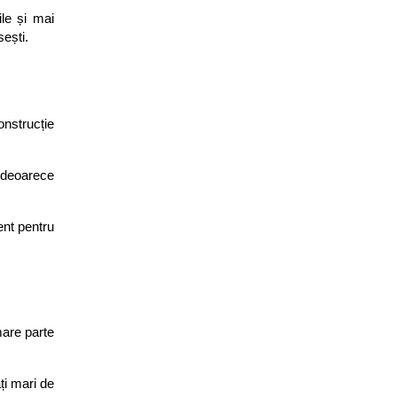
le și mai 
sești.
nstrucție 
 deoarece 
nt pentru 
are parte 
i mari de 