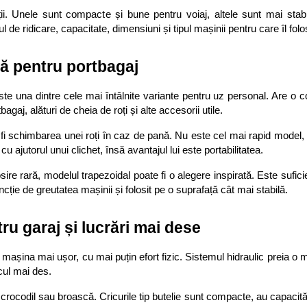
ii. Unele sunt compacte și bune pentru voiaj, altele sunt mai stabi
l de ridicare, capacitate, dimensiuni și tipul mașinii pentru care îl folo
ică pentru portbagaj
ste una dintre cele mai întâlnite variante pentru uz personal. Are o co
agaj, alături de cheia de roți și alte accesorii utile.
r fi schimbarea unei roți în caz de pană. Nu este cel mai rapid model,
 ajutorul unui clichet, însă avantajul lui este portabilitatea.
ire rară, modelul trapezoidal poate fi o alegere inspirată. Este suficie
ncție de greutatea mașinii și folosit pe o suprafață cât mai stabilă.
tru garaj și lucrări mai dese
ă mașina mai ușor, cu mai puțin efort fizic. Sistemul hidraulic preia o m
cul mai des.
p crocodil sau broască. Cricurile tip butelie sunt compacte, au capacităț