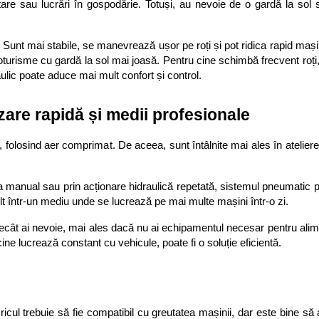
litare sau lucrări în gospodărie. Totuși, au nevoie de o gardă la sol su
. Sunt mai stabile, se manevrează ușor pe roți și pot ridica rapid mași
toturisme cu gardă la sol mai joasă. Pentru cine schimbă frecvent roți,
aulic poate aduce mai mult confort și control.
izare rapidă și medii profesionale
, folosind aer comprimat. De aceea, sunt întâlnite mai ales în ateliere
ina manual sau prin acționare hidraulică repetată, sistemul pneumatic p
t într-un mediu unde se lucrează pe mai multe mașini într-o zi.
decât ai nevoie, mai ales dacă nu ai echipamentul necesar pentru alim
ne lucrează constant cu vehicule, poate fi o soluție eficientă.
ricul trebuie să fie compatibil cu greutatea mașinii, dar este bine să a