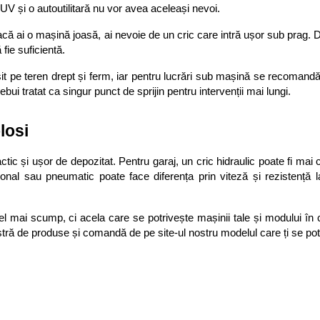
UV și o autoutilitară nu vor avea aceleași nevoi.
ă ai o mașină joasă, ai nevoie de un cric care intră ușor sub prag. D
fie suficientă.
osit pe teren drept și ferm, iar pentru lucrări sub mașină se recomandă 
ebui tratat ca singur punct de sprijin pentru intervenții mai lungi.
losi
tic și ușor de depozitat. Pentru garaj, un cric hidraulic poate fi mai co
onal sau pneumatic poate face diferența prin viteză și rezistență la 
mai scump, ci acela care se potrivește mașinii tale și modului în ca
stră de produse și comandă de pe site-ul nostru modelul care ți se pot