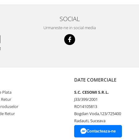
SOCIAL
Urmareste-ne in social media
e
DATE COMERCIALE
 Plata
S.C. CESOMI S.R.L.
e Retur
J33/399/2001
Produselor
RO14105813
de Retur
Bogdan Voda,123/725400
Radauti, Suceava
Contacteaza-ne