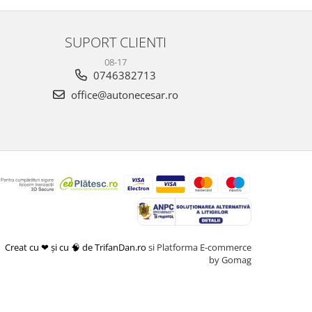
SUPORT CLIENTI
08-17
0746382713
office@autonecesar.ro
Creat cu ❤ și cu 🧠 de TrifanDan.ro
si
Platforma E-commerce
by Gomag