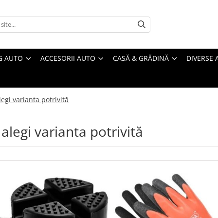
G AUTO
ACCESORII AUTO
CASĂ & GRĂDINĂ
DIVERSE 
legi varianta potrivită
 alegi varianta potrivită