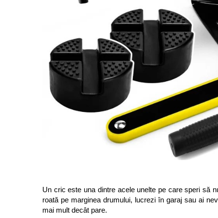
Protectia muncii
Scule Pneumatice
Slefuitoare
Suport auto
Suport motocicleta
Surubelnite
Tunuri de caldura si aeroteme
Utilaje constructie
Un cric este una dintre acele unelte pe care speri să nu
roată pe marginea drumului, lucrezi în garaj sau ai nevo
mai mult decât pare.