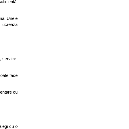
ficientă, 
na. Unele 
 lucrează 
, service-
oate face 
entare cu 
legi cu o 