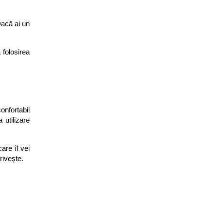
acă ai un 
folosirea 
nfortabil 
utilizare 
re îl vei 
rivește.