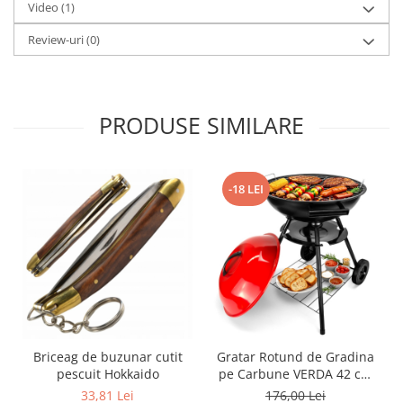
Video
(1)
Review-uri
(0)
PRODUSE SIMILARE
-18 LEI
Briceag de buzunar cutit
Gratar Rotund de Gradina
B
pescuit Hokkaido
pe Carbune VERDA 42 cm
cu Capac, Cenusar, Roti de
33,81 Lei
176,00 Lei