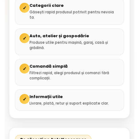
Categorii clare
✓
Găsești rapid produsul potrivit pentru nevoia
ta.
Auto, atelier și gospodărie
✓
Produse utile pentru mașină, garaj, casă și
grădină.
Comandă simplă
✓
Filtrezi rapid, alegi produsul și comanzi fără
complicații.
Informații utile
✓
Livrare, plată, retur și suport explicate clar.