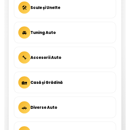
🛠
Scule și Unelte
🚘
Tuning Auto
🔧
Accesorii Auto
🏡
Casă și Grădină
🚗
Diverse Auto