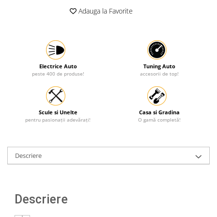
Adauga la Favorite
Protectia muncii
Scule Pneumatice
Slefuitoare
Suport auto
Electrice Auto
Tuning Auto
Suport motocicleta
peste 400 de produse!
accesorii de top!
Surubelnite
Tunuri de caldura si aeroteme
Scule si Unelte
Casa si Gradina
Utilaje constructie
pentru pasionații adevărați!
O gamă completă!
Descriere
Descriere