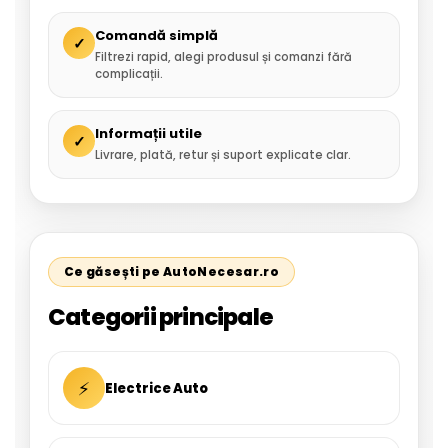
Comandă simplă
✓
Filtrezi rapid, alegi produsul și comanzi fără
complicații.
Informații utile
✓
Livrare, plată, retur și suport explicate clar.
Ce găsești pe AutoNecesar.ro
Categorii principale
⚡
Electrice Auto