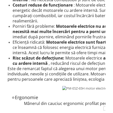
Costuri reduse de funcționare
: Motoarele electrice
energetic decât motoarele cu ardere internă.
Sunt ma
cumpărați combustibil, iar costul încărcării bateriei 
realimentării.
Porniri fără probleme:
Motoarele electrice nu au un
necesită mai multe încercări pentru a porni un m
imediat după pornire, eliminând pornirile frustrante.
Eficiență ridicată:
Motoarele electrice sunt foarte e
ce înseamnă că folosesc energia electrică furnizată 
internă.
Acest lucru le permite să ofere timpi mai lun
Risc scăzut de defecțiune:
Motoarele electrice
au m
cu ardere internă
, reducând riscul de defecțiune și 
Este de remarcat faptul că alegerea unui motor pentru 
individuale, nevoile și condițiile de utilizare.
Motoarele e
pentru persoanele care apreciază liniștea, ecologia și uș
⭐Ergonomie
Mânerul din cauciuc ergonomic profilat permite