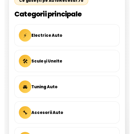
Ce găsești pe AutoNecesar.ro
Categorii principale
⚡
Electrice Auto
🛠
Scule și Unelte
🚘
Tuning Auto
🔧
Accesorii Auto