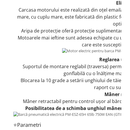
Elice
Carcasa motorului este realizată din oțel emailat re
mare, cu cuplu mare, este fabricată din plastic foart
optimă.
Aripa de protecție oferă protecție suplimentară îm
Motoarele mai ieftine sunt adesea echipate cu un șu
care este susceptibil 
Reglarea ung
Suportul de montare reglabil (traversa) permite
gonflabilă cu o înălțime maxim
Blocarea la 10 grade a setării unghiului de tăiere 
raport cu supraf
Mâner regl
Mâner retractabil pentru control ușor al bărcii cu
Posibilitatea de a schimba unghiul mânerului 
⭐Parametri