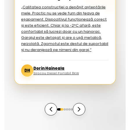
„Calitatea construcției a depășit așteptările
mele. Practic nu se vede fum din țeava de
eșapament. Dispozitivul funcționează corect
și este eficient. Chiar și la -2°C afară, este
confortabil să lucrezi doar cu un hanorac.
Garajul este detașat și are o ușă metalică,
neizolată. Zgomotul este destul de suportabil
și nu deranjează pe nimeni din garaj.”
Dorin Haineala
DH
Sirocou Diesel Portabil 8KW