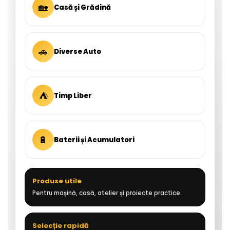
🏡
Casă și Grădină
🚗
Diverse Auto
⛺
Timp Liber
🔋
Baterii și Acumulatori
Produse utile
Pentru mașină, casă, atelier și proiecte practice.
Selecție rapidă