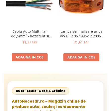
Cablu Auto Multifilar
Lampa semnalizare aripa
7x1,5mm² - Rezistent și
VW LT 2 05.1996-12.2005 ;
Flexibil pentru Remorci 12V-
Mercedes Sprinter 1995-
11,27 Lei
21,61 Lei
24V
2002, 512D-814 DA; Actros
1996-2002; Unimog 1949-;
Neoplan Euroliner,
ADAUGA IN COS
ADAUGA IN COS
Starliner,Centroliner,
Cityliner;
Auto · Scule · Casă & Grădină
AutoNecesar.ro – Magazin online de
produse auto, scule și echipamente