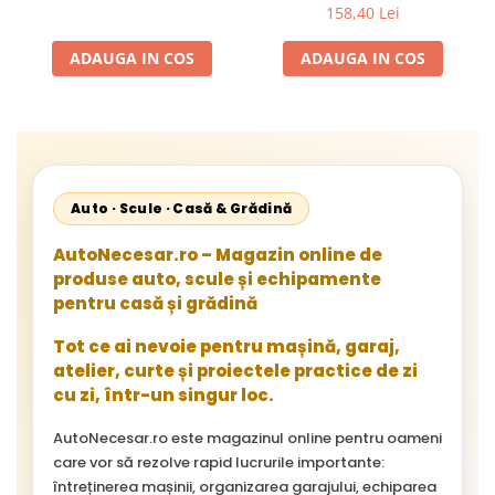
Transport + Set Cadou 3
158,40 Lei
Covoare din Teflon pentru
Gatit – Gratar Portabil
ADAUGA IN COS
ADAUGA IN COS
Premium pentru Curte,
Terasa sau Camping
Auto · Scule · Casă & Grădină
AutoNecesar.ro – Magazin online de
produse auto, scule și echipamente
pentru casă și grădină
Tot ce ai nevoie pentru mașină, garaj,
atelier, curte și proiectele practice de zi
cu zi, într-un singur loc.
AutoNecesar.ro este magazinul online pentru oameni
care vor să rezolve rapid lucrurile importante:
întreținerea mașinii, organizarea garajului, echiparea