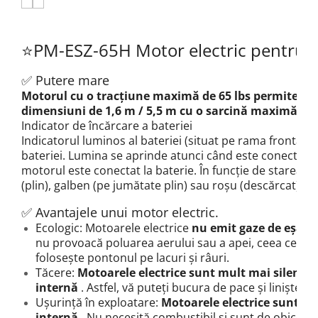
⭐PM-ESZ-65H Motor electric pentru b
✅ Putere mare
Motorul cu o tracțiune maximă de 65 lbs permite utili
dimensiuni de 1,6 m / 5,5 m cu o sarcină maximă de 
Indicator de încărcare a bateriei
Indicatorul luminos al bateriei (situat pe rama frontală
bateriei.
Lumina se aprinde atunci când este conectată l
motorul este conectat la baterie.
În funcție de starea de
(plin), galben (pe jumătate plin) sau roșu (descărcat).
✅ Avantajele unui motor electric.
Ecologic: Motoarele electrice
nu emit gaze de eșap
nu provoacă poluarea aerului sau a apei, ceea ce es
folosește pontonul pe lacuri și râuri.
Tăcere:
Motoarele electrice sunt mult mai silențio
internă
.
Astfel, vă puteți bucura de pace și liniște în
Ușurință în exploatare:
Motoarele electrice sunt ma
internă
.
Nu necesită combustibil și sunt de obicei ușo