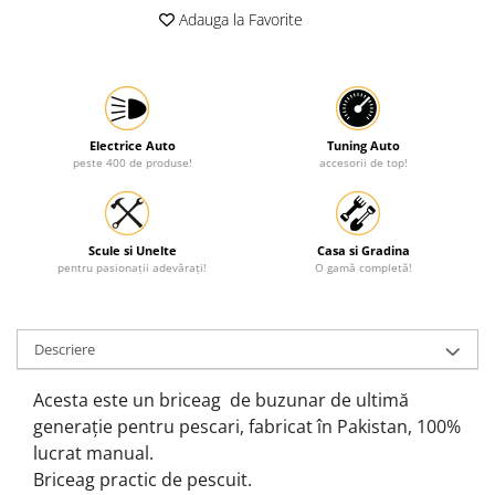
Adauga la Favorite
Protectia muncii
Scule Pneumatice
Slefuitoare
Suport auto
Electrice Auto
Tuning Auto
peste 400 de produse!
accesorii de top!
Suport motocicleta
Surubelnite
Tunuri de caldura si aeroteme
Scule si Unelte
Casa si Gradina
Utilaje constructie
pentru pasionații adevărați!
O gamă completă!
Descriere
Acesta este un briceag de buzunar de ultimă
generație pentru pescari, fabricat în Pakistan, 100%
lucrat manual.
Briceag practic de pescuit.