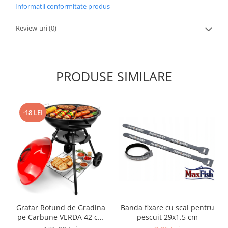
Informatii conformitate produs
Review-uri
(0)
PRODUSE SIMILARE
-18 LEI
Gratar Rotund de Gradina
Banda fixare cu scai pentru
pe Carbune VERDA 42 cm
pescuit 29x1.5 cm
cu Capac, Cenusar, Roti de