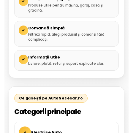
✓
Produse utile pentru mașină, garaj, casă și
grădină.
Comandă simplă
✓
Filtrezi rapid, alegi produsul și comanzi fără
complicații.
Informații utile
✓
Livrare, plată, retur și suport explicate clar.
Ce găsești pe AutoNecesar.ro
Categorii principale
⚡
Electrice Auto