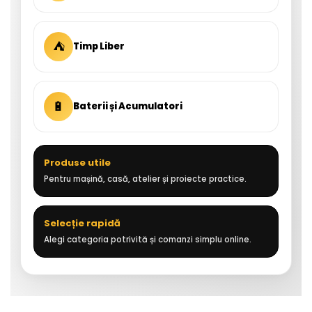
⛺
Timp Liber
🔋
Baterii și Acumulatori
Produse utile
Pentru mașină, casă, atelier și proiecte practice.
Selecție rapidă
Alegi categoria potrivită și comanzi simplu online.