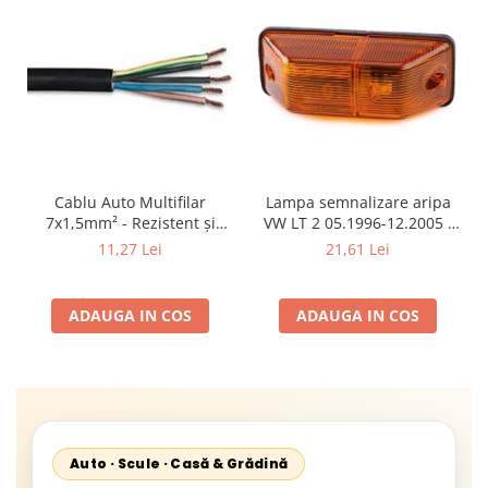
Cablu Auto Multifilar
Lampa semnalizare aripa
7x1,5mm² - Rezistent și
VW LT 2 05.1996-12.2005 ;
Flexibil pentru Remorci 12V-
Mercedes Sprinter 1995-
11,27 Lei
21,61 Lei
24V
2002, 512D-814 DA; Actros
1996-2002; Unimog 1949-;
Neoplan Euroliner,
ADAUGA IN COS
ADAUGA IN COS
Starliner,Centroliner,
Cityliner;
Auto · Scule · Casă & Grădină