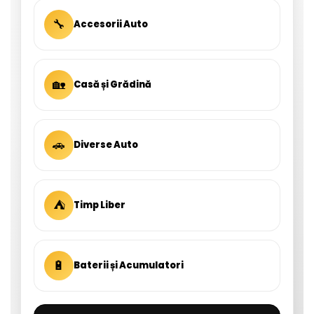
🔧
Accesorii Auto
🏡
Casă și Grădină
🚗
Diverse Auto
⛺
Timp Liber
🔋
Baterii și Acumulatori