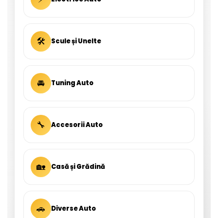
🛠
Scule și Unelte
🚘
Tuning Auto
🔧
Accesorii Auto
🏡
Casă și Grădină
🚗
Diverse Auto