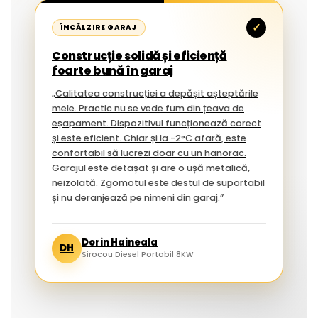
✓
ÎNCĂLZIRE GARAJ
Construcție solidă și eficiență
foarte bună în garaj
„Calitatea construcției a depășit așteptările
mele. Practic nu se vede fum din țeava de
eșapament. Dispozitivul funcționează corect
și este eficient. Chiar și la -2°C afară, este
confortabil să lucrezi doar cu un hanorac.
Garajul este detașat și are o ușă metalică,
neizolată. Zgomotul este destul de suportabil
și nu deranjează pe nimeni din garaj.”
Dorin Haineala
DH
Sirocou Diesel Portabil 8KW