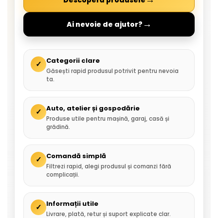
→
Ai nevoie de ajutor?
Categorii clare
✓
Găsești rapid produsul potrivit pentru nevoia
ta.
Auto, atelier și gospodărie
✓
Produse utile pentru mașină, garaj, casă și
grădină.
Comandă simplă
✓
Filtrezi rapid, alegi produsul și comanzi fără
complicații.
Informații utile
✓
Livrare, plată, retur și suport explicate clar.