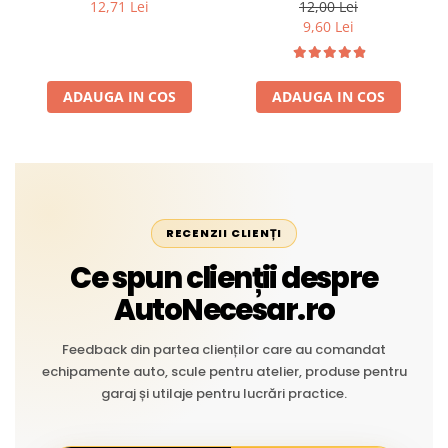
Profesional din Cauciuc -
intemperii, raze UV,
12,71 Lei
12,00 Lei
Rezistent la Apă și
îmbătrânire și temperaturi
9,60 Lei
Temperaturi Înalte, Multi-
extreme
Aplicații Vânzare la Metru
Liniar
ADAUGA IN COS
ADAUGA IN COS
RECENZII CLIENȚI
Ce spun clienții despre
AutoNecesar.ro
Feedback din partea clienților care au comandat
echipamente auto, scule pentru atelier, produse pentru
garaj și utilaje pentru lucrări practice.