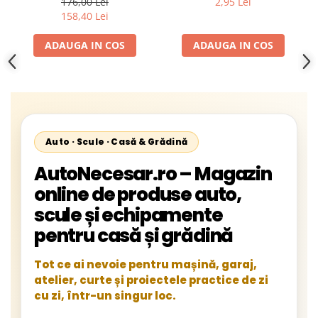
176,00 Lei
2,95 Lei
Transport + Set Cadou 3
158,40 Lei
Covoare din Teflon pentru
Gatit – Gratar Portabil
ADAUGA IN COS
ADAUGA IN COS
Premium pentru Curte,
Terasa sau Camping
Auto · Scule · Casă & Grădină
AutoNecesar.ro – Magazin
online de produse auto,
scule și echipamente
pentru casă și grădină
Tot ce ai nevoie pentru mașină, garaj,
atelier, curte și proiectele practice de zi
cu zi, într-un singur loc.