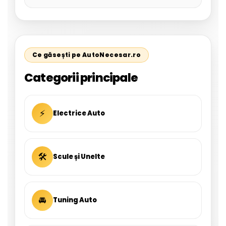
Ce găsești pe AutoNecesar.ro
Categorii principale
⚡
Electrice Auto
🛠
Scule și Unelte
🚘
Tuning Auto