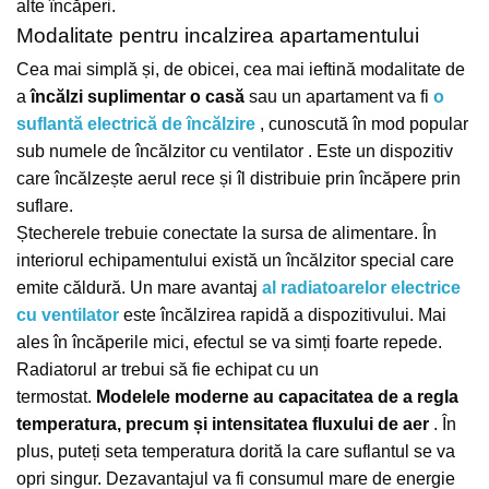
alte încăperi.
Modalitate pentru incalzirea apartamentului
Cea mai simplă și, de obicei, cea mai ieftină modalitate de
a
încălzi suplimentar o casă
sau un apartament va fi
o
suflantă electrică de încălzire
, cunoscută în mod popular
sub numele de încălzitor cu ventilator .
Este un dispozitiv
care încălzește aerul rece și îl distribuie prin încăpere prin
suflare.
Ștecherele trebuie conectate la sursa de alimentare.
În
interiorul echipamentului există un încălzitor special care
emite căldură.
Un mare avantaj
al radiatoarelor electrice
cu ventilator
este încălzirea rapidă a dispozitivului.
Mai
ales în încăperile mici, efectul se va simți foarte repede.
Radiatorul ar trebui să fie echipat cu un
termostat.
Modelele moderne au capacitatea de a regla
temperatura, precum și intensitatea fluxului de aer
.
În
plus, puteți seta temperatura dorită la care suflantul se va
opri singur.
Dezavantajul va fi consumul mare de energie