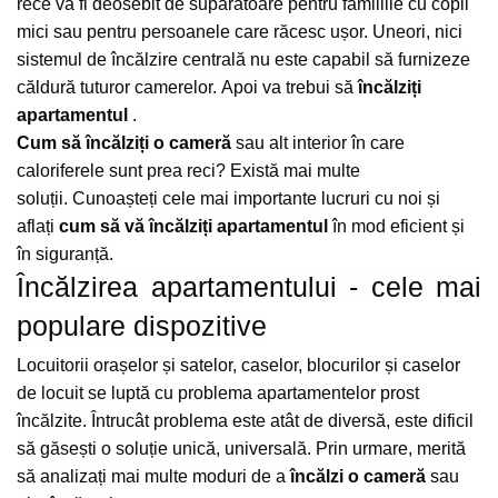
rece va fi deosebit de supărătoare pentru familiile cu copii
Protectia muncii
mici sau pentru persoanele care răcesc ușor.
Uneori, nici
sistemul de încălzire centrală nu este capabil să furnizeze
Scule Pneumatice
căldură tuturor camerelor.
Apoi va trebui să
încălziți
Slefuitoare
apartamentul
.
Suport auto
Cum să încălziți o cameră
sau alt interior în care
Suport motocicleta
caloriferele sunt prea reci?
Există mai multe
soluții.
Cunoașteți cele mai importante lucruri cu noi și
Surubelnite
aflați
cum să vă încălziți apartamentul
în mod eficient și
Tunuri de caldura si aeroteme
în siguranță.
Utilaje constructie
Încălzirea apartamentului - cele mai
populare dispozitive
Locuitorii orașelor și satelor, caselor, blocurilor și caselor
de locuit se luptă cu problema apartamentelor prost
încălzite.
Întrucât problema este atât de diversă, este dificil
să găsești o soluție unică, universală.
Prin urmare, merită
să analizați mai multe moduri de a
încălzi o cameră
sau