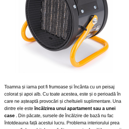
Furtune de gradina
compresoare
Mixere
Cricuri Auto Hidraulice
Pneumatice si Trapezoidale
Motocositoare si Motosape
Cricuri hidraulice
Nivela laser
Cricuri pneumatice
Pistol de vopsit
Cricuri trapezoidale
Pompe
Feon Electric
Rotopercutoare si bormasini
Generatoare curent
Taiat gresie si faianta
Gresoare
Uz intern
Macarale și vinciuri
Ventilatoare radiatoare
Masini de gaurit si Insurubat
umidificatoare
Toamna și iarna pot fi frumoase și încânta cu un peisaj
Motoare electrice
colorat și apoi alb.
Cu toate acestea, este și o perioadă în
Pistol de Lipit
care ne așteaptă provocări și cheltuieli suplimentare.
Una
dintre ele este
încălzirea unui apartament
sau a unei
Polizoare
case
.
Din păcate, sursele de încălzire de bază nu fac
Pompe Combustibil
întotdeauna față acestui lucru.
Problema interiorului prea
Prelungitoare