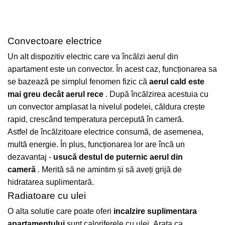
Convectoare electrice
Un alt dispozitiv electric care va încălzi aerul din
apartament este un convector.
În acest caz, funcționarea sa
se bazează pe simplul fenomen fizic că
aerul cald este
mai greu decât aerul rece
.
După încălzirea acestuia cu
un convector amplasat la nivelul podelei, căldura crește
rapid, crescând temperatura percepută în cameră.
Astfel de încălzitoare electrice consumă, de asemenea,
multă energie.
În plus, funcționarea lor are încă un
dezavantaj -
usucă destul de puternic aerul din
cameră
.
Merită să ne amintim și să aveți grijă de
hidratarea suplimentară.
Radiatoare cu ulei
O alta solutie care poate oferi
incalzire suplimentara
apartamentului
sunt caloriferele cu ulei.
Arata ca