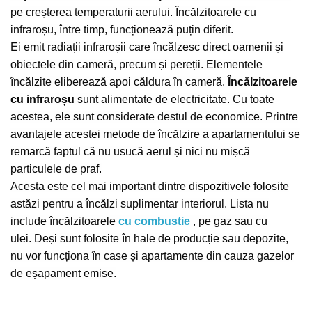
pe creșterea temperaturii aerului.
Încălzitoarele cu
infraroșu, între timp, funcționează puțin diferit.
Ei emit radiații infraroșii care încălzesc direct oamenii și
obiectele din cameră, precum și pereții.
Elementele
încălzite eliberează apoi căldura în cameră.
Încălzitoarele
cu infraroșu
sunt alimentate de electricitate.
Cu toate
acestea, ele sunt considerate destul de economice.
Printre
avantajele acestei metode de încălzire a apartamentului se
remarcă faptul că nu usucă aerul și nici nu mișcă
particulele de praf.
Acesta este cel mai important dintre dispozitivele folosite
astăzi pentru a încălzi suplimentar interiorul.
Lista nu
include încălzitoarele
cu combustie
, pe gaz sau cu
ulei.
Deși sunt folosite în hale de producție sau depozite,
nu vor funcționa în case și apartamente din cauza gazelor
de eșapament emise.