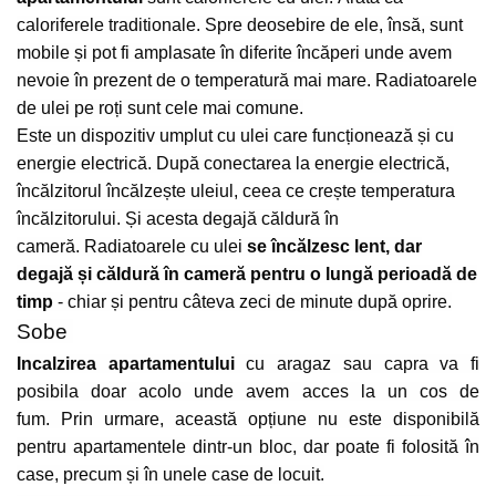
caloriferele traditionale.
Spre deosebire de ele, însă, sunt
mobile și pot fi amplasate în diferite încăperi unde avem
nevoie în prezent de o temperatură mai mare.
Radiatoarele
de ulei pe roți sunt cele mai comune.
Este un dispozitiv umplut cu ulei care funcționează și cu
energie electrică.
După conectarea la energie electrică,
încălzitorul încălzește uleiul, ceea ce crește temperatura
încălzitorului.
Și acesta degajă căldură în
cameră.
Radiatoarele cu ulei
se încălzesc lent, dar
degajă și căldură în cameră pentru o lungă perioadă de
timp
- chiar și pentru câteva zeci de minute după oprire.
Sobe
Incalzirea apartamentului
cu aragaz sau capra va fi
posibila doar acolo unde avem acces la un cos de
fum.
Prin urmare, această opțiune nu este disponibilă
pentru apartamentele dintr-un bloc, dar poate fi folosită în
case, precum și în unele case de locuit.