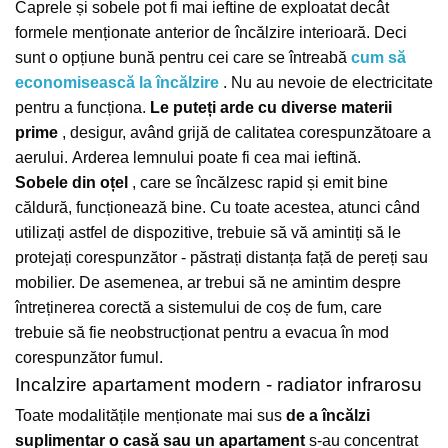
Caprele și sobele pot fi mai ieftine de exploatat decât
formele menționate anterior de încălzire interioară.
Deci
sunt o opțiune bună pentru cei care se întreabă
cum să
economisească la încălzire
.
Nu au nevoie de electricitate
pentru a funcționa.
Le puteți arde cu diverse materii
prime
, desigur, având grijă de calitatea corespunzătoare a
aerului.
Arderea lemnului poate fi cea mai ieftină.
Sobele din oțel
, care se încălzesc rapid și emit bine
căldură, funcționează bine.
Cu toate acestea, atunci când
utilizați astfel de dispozitive, trebuie să vă amintiți să le
protejați corespunzător - păstrați distanța față de pereți sau
mobilier.
De asemenea, ar trebui să ne amintim despre
întreținerea corectă a sistemului de coș de fum, care
trebuie să fie neobstrucționat pentru a evacua în mod
corespunzător fumul.
Incalzire apartament modern - radiator infrarosu
Toate modalitățile menționate mai sus
de a încălzi
suplimentar o casă
sau un apartament
s-au concentrat