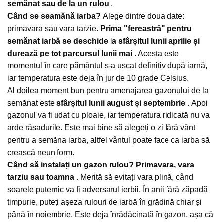
semănat sau de la un rulou
.
Când se seamănă iarba?
Alege dintre doua date:
primavara sau vara tarzie.
Prima "fereastră" pentru
semănat iarbă se deschide la sfârșitul lunii aprilie și
durează pe tot parcursul lunii mai
. Acesta este
momentul în care pământul s-a uscat definitiv după iarnă,
iar temperatura este deja în jur de 10 grade Celsius.
Al doilea moment bun pentru amenajarea gazonului de la
semănat este
sfârșitul lunii august și septembrie
.
Apoi
gazonul va fi udat cu ploaie, iar temperatura ridicată nu va
arde răsadurile.
Este mai bine să alegeți o zi fără vânt
pentru a semăna iarba, altfel vântul poate face ca iarba să
crească neuniform.
Când să instalați un gazon rulou?
Primavara, vara
tarziu sau toamna
.
Merită să evitați vara plină, când
soarele puternic va fi adversarul ierbii.
În anii fără zăpadă
timpurie, puteți așeza rulouri de iarbă în grădină chiar și
până în noiembrie.
Este deja înrădăcinată în gazon, așa că