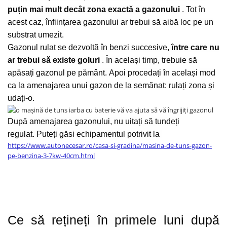
puțin mai mult decât zona exactă a gazonului
.
Tot în
acest caz, înființarea gazonului ar trebui să aibă loc pe un
substrat umezit.
Gazonul rulat se dezvoltă în benzi succesive,
între care nu
ar trebui să existe goluri
.
În același timp, trebuie să
apăsați gazonul pe pământ.
Apoi procedați în același mod
ca la amenajarea unui gazon de la semănat: rulați zona și
udați-o.
După amenajarea gazonului, nu uitați să tundeți
regulat.
Puteți găsi echipamentul potrivit la
https://www.autonecesar.ro/casa-si-gradina/masina-de-tuns-gazon-
pe-benzina-3-7kw-40cm.html
Ce să rețineți în primele luni după