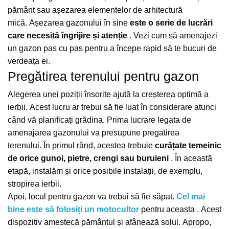
Furtune de gradina
compresoare
pământ sau așezarea elementelor de arhitectură
Mixere
Cricuri Auto Hidraulice
mică.
Așezarea gazonului în sine
este o serie de lucrări
Pneumatice si Trapezoidale
Motocositoare si Motosape
care necesită îngrijire și atenție
.
Vezi cum să amenajezi
Cricuri hidraulice
Nivela laser
un gazon pas cu pas pentru a începe rapid să te bucuri de
Cricuri pneumatice
verdeața ei.
Pistol de vopsit
Cricuri trapezoidale
Pregătirea terenului pentru gazon
Pompe
Feon Electric
Alegerea unei poziții însorite ajută la creșterea optimă a
Rotopercutoare si bormasini
Generatoare curent
ierbii.
Acest lucru ar trebui să fie luat în considerare atunci
Taiat gresie si faianta
Gresoare
când vă planificați grădina.
Prima lucrare legata de
Uz intern
Macarale și vinciuri
amenajarea gazonului va presupune pregatirea
Ventilatoare radiatoare
terenului.
În primul rând, acestea trebuie
curățate temeinic
Masini de gaurit si Insurubat
umidificatoare
de orice gunoi, pietre, crengi sau buruieni
.
În această
Motoare electrice
etapă, instalăm și orice posibile instalații, de exemplu,
Pistol de Lipit
stropirea ierbii.
Polizoare
Apoi, locul pentru gazon va trebui să fie săpat.
Cel mai
bine este să folosiți un motocultor
pentru aceasta
.
Acest
Pompe Combustibil
dispozitiv amestecă pământul și afânează solul.
Apropo,
Prelungitoare