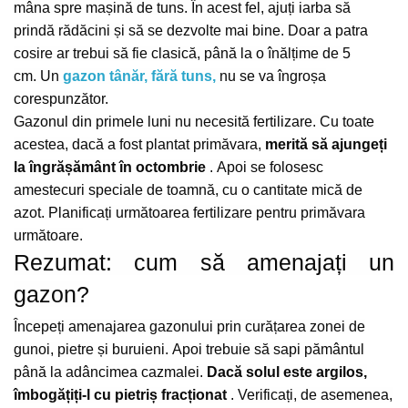
mâna spre mașină de tuns.
În acest fel, ajuți iarba să
prindă rădăcini și să se dezvolte mai bine.
Doar a patra
cosire ar trebui să fie clasică, până la o înălțime de 5
cm.
Un
gazon tânăr, fără tuns,
nu se va îngroșa
corespunzător.
Gazonul din primele luni nu necesită fertilizare.
Cu toate
acestea, dacă a fost plantat primăvara,
merită să ajungeți
la îngrășământ în octombrie
.
Apoi se folosesc
amestecuri speciale de toamnă, cu o cantitate mică de
azot.
Planificați următoarea fertilizare pentru primăvara
următoare.
Rezumat: cum să amenajați un
gazon?
Începeți amenajarea gazonului prin curățarea zonei de
gunoi, pietre și buruieni.
Apoi trebuie să sapi pământul
până la adâncimea cazmalei.
Dacă solul este argilos,
îmbogățiți-l cu pietriș fracționat
.
Verificați, de asemenea,