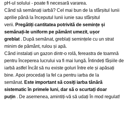
pH-ul solului - poate fi necesară vararea.
Când să semănați iarbă?
Cel mai bun de la sfârșitul lunii
aprilie până la începutul lunii iunie sau sfârșitul
verii.
Pregătiți cantitatea potrivită de semințe și
semănați-le uniform pe pământ umezit, ușor
greblat
.
După semănat, greblați semințele cu un strat
minim de pământ, rulou și apă.
Când instalați un gazon dintr-o rolă, fereastra de toamnă
pentru începerea lucrului va fi mai lungă.
Întindeți fâșiile de
iarbă astfel încât să nu existe goluri între ele și apăsați
bine.
Apoi procedați la fel ca pentru iarba de la
semănat.
Este important să cosiți iarba tânără
sistematic în primele luni, dar să o scurtați doar
puțin
.
De asemenea, amintiți-vă să udați în mod regulat!