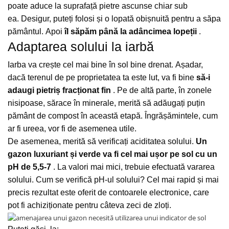
poate aduce la suprafață pietre ascunse chiar sub
Protectia muncii
ea.
Desigur, puteți folosi și o lopată obișnuită pentru a săpa
Scule Pneumatice
pământul.
Apoi
îl săpăm până la adâncimea lopeții
.
Adaptarea solului la iarbă
Slefuitoare
Suport auto
Iarba va crește cel mai bine în sol bine drenat.
Așadar,
Suport motocicleta
dacă terenul de pe proprietatea ta este lut, va fi bine
să-i
adaugi pietriș fracționat fin
.
Pe de altă parte, în zonele
Surubelnite
nisipoase, sărace în minerale, merită să adăugați puțin
Tunuri de caldura si aeroteme
pământ de compost în această etapă.
Îngrășămintele, cum
Utilaje constructie
ar fi ureea, vor fi de asemenea utile.
De asemenea, merită să verificați aciditatea solului.
Un
gazon luxuriant și verde va fi cel mai ușor pe sol cu ​​un
pH de 5,5-7
.
La valori mai mici, trebuie efectuată vararea
solului.
Cum se verifică pH-ul solului?
Cel mai rapid și mai
precis rezultat este oferit de contoarele electronice, care
pot fi achiziționate pentru câteva zeci de zloți.