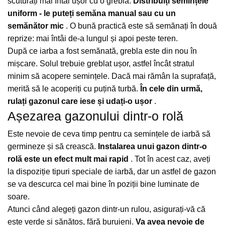
scuturați mai întâi ușor cu o greblă.
Distribuiți semințele
uniform - le puteți semăna manual sau cu un
semănător mic
.
O bună practică este să semănați în două
reprize: mai întâi de-a lungul și apoi peste teren.
După ce iarba a fost semănată, grebla este din nou în
mișcare.
Solul trebuie greblat ușor, astfel încât stratul
minim să acopere semințele.
Dacă mai rămân la suprafață,
merită să le acoperiți cu puțină turbă.
În cele din urmă,
rulați gazonul care iese și udați-o ușor
.
Așezarea gazonului dintr-o rolă
Este nevoie de ceva timp pentru ca semințele de iarbă să
germineze și să crească.
Instalarea unui gazon dintr-o
rolă este un efect mult mai rapid
.
Tot în acest caz, aveți
la dispoziție tipuri speciale de iarbă, dar un astfel de gazon
se va descurca cel mai bine în poziții bine luminate de
soare.
Atunci când alegeți gazon dintr-un rulou, asigurați-vă că
este verde și sănătos, fără buruieni.
Va avea nevoie de