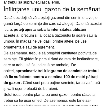
ar trebui să supraviețuiască iernii.
Înființarea unui gazon de la semănat
Dacă decideți să vă creșteți gazonul din semințe, aveți o
gamă largă de semințe din care să alegeți.
Datorită acestui
lucru,
puteți ajusta iarba la intensitatea utilizării
acesteia
, precum și la locația gazonului la soare sau la
umbră.
În magazine vei găsi, printre altele, peluze
ornamentale sau de agrement.
De asemenea, trebuie să pregătiți cantitatea potrivită de
semințe.
Fii ghidat în primul rând de rata de însămânțare,
care ar trebui să fie indicată pe ambalaj.
De
obicei,
aproximativ trei kilograme de semințe ar trebui
să fie suficiente pentru a semăna 100 de metri pătrați
de gazon
.
Când sunt prea puține semințe, iarba va fi rară
și va fi ușor preluată de buruieni.
Solul ideal pentru plantarea unui gazon pentru răsad ar
trebui să fie ușor umed.
De asemenea, este bine să-l