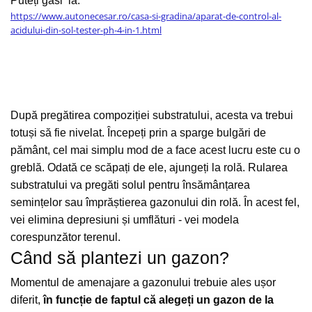
Puteți găsi la:
https://www.autonecesar.ro/casa-si-gradina/aparat-de-control-al-
acidului-din-sol-tester-ph-4-in-1.html
După pregătirea compoziției substratului, acesta va trebui
totuși să fie nivelat.
Începeți prin a sparge bulgări de
pământ, cel mai simplu mod de a face acest lucru este cu o
greblă.
Odată ce scăpați de ele, ajungeți la rolă.
Rularea
substratului va pregăti solul pentru însămânțarea
semințelor sau împrăștierea gazonului din rolă. În acest fel,
vei elimina depresiuni și umflături - vei modela
corespunzător terenul.
Când să plantezi un gazon?
Momentul de amenajare a gazonului trebuie ales ușor
diferit,
în funcție de faptul că alegeți un gazon de la