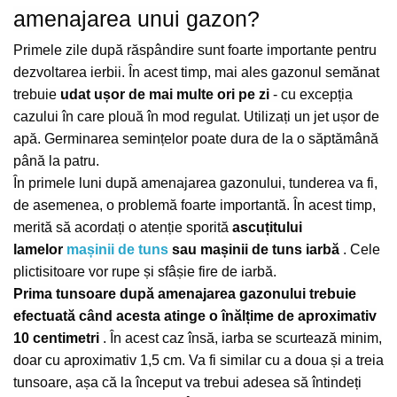
amenajarea unui gazon?
Primele zile după răspândire sunt foarte importante pentru
dezvoltarea ierbii.
În acest timp, mai ales gazonul semănat
trebuie
udat ușor de mai multe ori pe zi
- cu excepția
cazului în care plouă în mod regulat.
Utilizați un jet ușor de
apă.
Germinarea semințelor poate dura de la o săptămână
până la patru.
În primele luni după amenajarea gazonului, tunderea va fi,
de asemenea, o problemă foarte importantă.
În acest timp,
merită să acordați o atenție sporită
ascuțitului
lamelor
mașinii de tuns
sau mașinii de tuns iarbă
.
Cele
plictisitoare vor rupe și sfâșie fire de iarbă.
Prima tunsoare după amenajarea gazonului trebuie
efectuată când acesta atinge o înălțime de aproximativ
10 centimetri
.
În acest caz însă, iarba se scurtează minim,
doar cu aproximativ 1,5 cm.
Va fi similar cu a doua și a treia
tunsoare, așa că la început va trebui adesea să întindeți