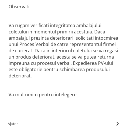
Furtune de gradina
compresoare
Observatii:
Mixere
Cricuri Auto Hidraulice
Pneumatice si Trapezoidale
Motocositoare si Motosape
Cricuri hidraulice
Va rugam verificati integritatea ambalajului
Nivela laser
coletului in momentul primirii acestuia. Daca
Cricuri pneumatice
Pistol de vopsit
ambalajul prezinta deteriorari, solicitati intocmirea
Cricuri trapezoidale
unui Proces Verbal de catre reprezentantul firmei
Pompe
Feon Electric
de curierat. Daca in interiorul coletului se va regasi
Rotopercutoare si bormasini
Generatoare curent
un produs deteriorat, acesta se va putea returna
Taiat gresie si faianta
impreuna cu procesul verbal. Expedierea PV-ului
Gresoare
este obligatorie pentru schimbarea produsului
Uz intern
Macarale și vinciuri
deteriorat.
Ventilatoare radiatoare
Masini de gaurit si Insurubat
umidificatoare
Motoare electrice
Va multumim pentru intelegere.
Pistol de Lipit
Polizoare
Pompe Combustibil
Ajutor
Prelungitoare