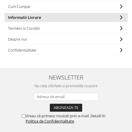
Cum Cumpar
Protectia muncii
Scule Pneumatice
Informatii Livrare
Slefuitoare
Termeni si Conditii
Suport auto
Despre noi
Suport motocicleta
Confidentialitate
Surubelnite
Tunuri de caldura si aeroteme
Utilaje constructie
NEWSLETTER
Nu rata ofertele si promotiile noastre
Vreau să primesc noutati prin e-mail. Detalii în
Politica de Confidențialitate
.