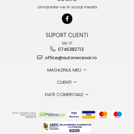
Urmareste-ne in social media
Protectia muncii
Scule Pneumatice
Slefuitoare
SUPORT CLIENTI
Suport auto
08-17
Suport motocicleta
0746382713
Surubelnite
office@autonecesar.ro
Tunuri de caldura si aeroteme
MAGAZINUL MEU
Utilaje constructie
CLIENTI
DATE COMERCIALE