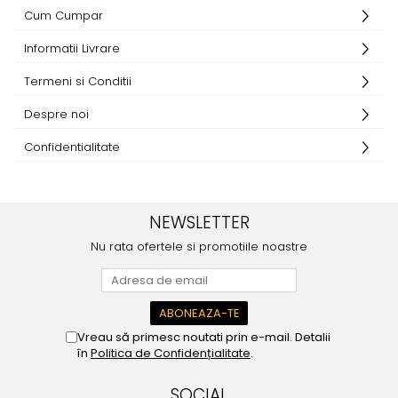
Furtune de gradina
compresoare
Cum Cumpar
Mixere
Cricuri Auto Hidraulice
Informatii Livrare
Pneumatice si Trapezoidale
Motocositoare si Motosape
Cricuri hidraulice
Termeni si Conditii
Nivela laser
Cricuri pneumatice
Pistol de vopsit
Despre noi
Cricuri trapezoidale
Pompe
Feon Electric
Confidentialitate
Rotopercutoare si bormasini
Generatoare curent
Taiat gresie si faianta
Gresoare
NEWSLETTER
Uz intern
Macarale și vinciuri
Nu rata ofertele si promotiile noastre
Ventilatoare radiatoare
Masini de gaurit si Insurubat
umidificatoare
Motoare electrice
Pistol de Lipit
Vreau să primesc noutati prin e-mail. Detalii
Polizoare
în
Politica de Confidențialitate
.
Pompe Combustibil
SOCIAL
Prelungitoare