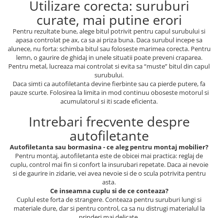
Utilizare corecta: suruburi
curate, mai putine erori
Pentru rezultate bune, alege bitul potrivit pentru capul surubului si
apasa controlat pe ax, ca sa ai priza buna. Daca surubul incepe sa
alunece, nu forta: schimba bitul sau foloseste marimea corecta. Pentru
lemn, o gaurire de ghidaj in unele situatii poate preveni craparea.
Pentru metal, lucreaza mai controlat si evita sa “muste” bitul din capul
surubului.
Daca simti ca autofiletanta devine fierbinte sau ca pierde putere, fa
pauze scurte. Folosirea la limita in mod continuu oboseste motorul si
acumulatorul si iti scade eficienta.
Intrebari frecvente despre
autofiletante
Autofiletanta sau bormasina - ce aleg pentru montaj mobilier?
Pentru montaj, autofiletanta este de obicei mai practica: reglaj de
cuplu, control mai fin si confort la insurubari repetate. Daca ai nevoie
si de gaurire in zidarie, vei avea nevoie si de o scula potrivita pentru
asta.
Ce inseamna cuplu si de ce conteaza?
Cuplul este forta de strangere. Conteaza pentru suruburi lungi si
materiale dure, dar si pentru control, ca sa nu distrugi materialul la
prinderi mai delicate.