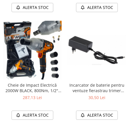
ALERTA STOC
ALERTA STOC
Incarcator de baterie pentru
Cheie de Impact Electrică
ventuze fierastrau trimer
2000W BLACK, 800Nm, 1/2",
cositoare
Set 4 Tubulare și Valiză
30,50 Lei
287,13 Lei
Inclusă
ALERTA STOC
ALERTA STOC