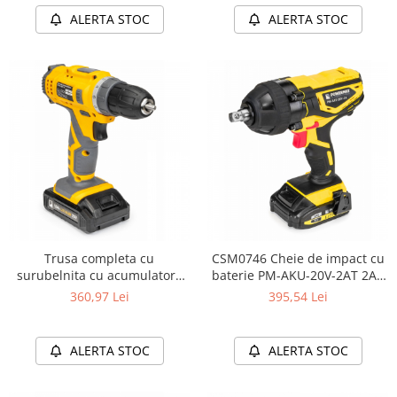
ALERTA STOC
ALERTA STOC
Trusa completa cu
CSM0746 Cheie de impact cu
surubelnita cu acumulator+
baterie PM-AKU-20V-2AT 2Ah
92 de accesorii PM-WA-20V1-
20V
360,97 Lei
395,54 Lei
SU
ALERTA STOC
ALERTA STOC