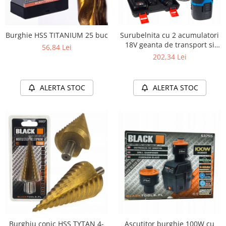
Burghie HSS TITANIUM 25 buc
Surubelnita cu 2 acumulatori
18V geanta de transport si
56,84 Lei
incarcator
202,34 Lei
ALERTA STOC
ALERTA STOC
Burghiu conic HSS TYTAN 4-
Ascutitor burghie 100W cu