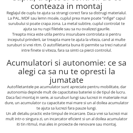
conteaza in montaj
Reglajul de cuplu te ajuta sa strangi corect fara sa distrugi materialul.
La PAL, MDF sau lemn moale, cuplul prea mare poate “infige” capul
surubului si poate crapa zona. La metal subtire, cuplul controlat te
ajuta sa nu rupi filetele sau sa nu ovalizezi gaurile.
Treapta mica este utila pentru insurubare controlata si pentru
inceputul prinderii, iar treapta mare te ajuta la viteza, cand ai multe
suruburi si vrei ritm. O autofiletanta buna iti permite sa treci natural
intre finete si viteza, fara sa simti ca pierzi controlul.
Acumulatori si autonomie: ce sa
alegi ca sa nu te opresti la
jumatate
Autofiletantele pe acumulator sunt apreciate pentru mobilitate, dar
autonomia depinde mult de capacitatea bateriei si de tipul de lucru.
Daca faci montaj in serie, ai suruburi lungi sau lucrezi in materiale mai
dure, un acumulator cu capacitate mai mare si un al doilea acumulator
te ajuta sa lucrezi fara pauze lungi.
Un alt detaliu practic este timpul de incarcare. Daca vrei sa lucrezi mai
mult intr-o singura zi, un incarcator eficient si un al doilea acumulator
iti tin ritmul, mai ales in proiecte de renovare sau montaj.