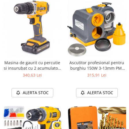
Masina de gaurit cu percutie
Ascutitor profesional pentru
si insurubat cu 2 acumulatori
burghiu 150W 3-13mm PM-
bormasina PM-WA-20V-1.5AT
ODW-150
340,63 Lei
315,91 Lei
ALERTA STOC
ALERTA STOC