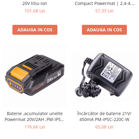
20V litiu-ion
Compact Powermat | 2.4-4.8
Protectia muncii
mm | Compact 20cm
101,68 Lei
57,33 Lei
Scule Pneumatice
Slefuitoare
ADAUGA IN COS
ADAUGA IN COS
Suport auto
Suport motocicleta
Surubelnite
Tunuri de caldura si aeroteme
Utilaje constructie
Baterie ,acumulator unelte
Încărcător de baterie 21V/
Powermat 20V/2AH ,PM-IPSA-
450mA PM-IPSC-220C-W
220C
176,66 Lei
65,08 Lei