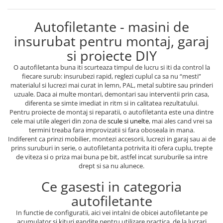
Autofiletante - masini de
insurubat pentru montaj, garaj
si proiecte DIY
O autofiletanta buna iti scurteaza timpul de lucru si iti da control la
fiecare surub: insurubezi rapid, reglezi cuplul ca sa nu “mesti”
materialul si lucrezi mai curat in lemn, PAL, metal subtire sau prinderi
uzuale. Daca ai multe montari, demontari sau interventii prin casa,
diferenta se simte imediat in ritm si in calitatea rezultatului.
Pentru proiecte de montaj si reparatii, o autofiletanta este una dintre
cele mai utile alegeri din zona de
scule si unelte
, mai ales cand vrei sa
termini treaba fara improvizatii si fara oboseala in mana.
Indiferent ca prinzi mobilier, montezi accesorii, lucrezi in garaj sau ai de
prins suruburi in serie, o autofiletanta potrivita iti ofera cuplu, trepte
de viteza si o priza mai buna pe bit, astfel incat suruburile sa intre
drept si sa nu alunece.
Ce gasesti in categoria
autofiletante
In functie de configuratii, aici vei intalni de obicei autofiletante pe
acumulator si kituri gandite pentru utilizare practica, de la lucrari