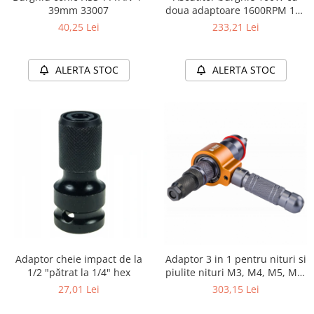
39mm 33007
doua adaptoare 1600RPM 118
°
40,25 Lei
233,21 Lei
ALERTA STOC
ALERTA STOC
Adaptor cheie impact de la
Adaptor 3 in 1 pentru nituri si
1/2 "pătrat la 1/4" hex
piulite nituri M3, M4, M5, M6,
M8, M10, M12 | 2,4 / 3,2 / 4,0
27,01 Lei
303,15 Lei
/ 4,8 / 6,0 / 6,4 [mm]