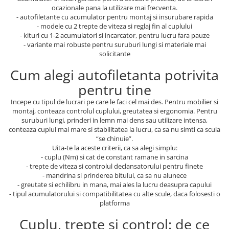
ocazionale pana la utilizare mai frecventa.
- autofiletante cu acumulator pentru montaj si insurubare rapida
- modele cu 2 trepte de viteza si reglaj fin al cuplului
- kituri cu 1-2 acumulatori si incarcator, pentru lucru fara pauze
- variante mai robuste pentru suruburi lungi si materiale mai
solicitante
Cum alegi autofiletanta potrivita
pentru tine
Incepe cu tipul de lucrari pe care le faci cel mai des. Pentru mobilier si
montaj, conteaza controlul cuplului, greutatea si ergonomia. Pentru
suruburi lungi, prinderi in lemn mai dens sau utilizare intensa,
conteaza cuplul mai mare si stabilitatea la lucru, ca sa nu simti ca scula
“se chinuie”.
Uita-te la aceste criterii, ca sa alegi simplu:
- cuplu (Nm) si cat de constant ramane in sarcina
- trepte de viteza si controlul declansatorului pentru finete
- mandrina si prinderea bitului, ca sa nu alunece
- greutate si echilibru in mana, mai ales la lucru deasupra capului
- tipul acumulatorului si compatibilitatea cu alte scule, daca folosesti o
platforma
Cuplu, trepte si control: de ce