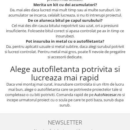
Merita un kit cu doi acumulatori?
Da, mai ales daca lucrezi mai mult timp sau ai multe suruburi. Un
acumulator se incarca, celalalt lucreaza, si nu iti intrerupi proiectul.
De ce aluneca bitul pe capul surubului?
Cel mai des din cauza bitului nepotrivit sau uzat, ori a presiunii
insuficiente. Foloseste bitul corect si apasa controlat pe ax in timp ce
insurubezi.
Pot insuruba in metal cu o autofiletanta?
Da, pentru aplicatii uzuale si metal subtire, daca alegi surubul potrivit
si lucrezi controlat. Pentru metal mai gros, poate fi nevoie de pregatire
si accesorii dedicate.
Alege autofiletanta potrivita si
lucreaza mai rapid
Daca vrei montaj mai curat, insurubare controlata si un ritm de lucru
mai bun, alege o autofiletanta care se potriveste proiectelor tale si
completeaz-o cu biti potriviti. Comanda rapid de pe
AutoNecesar.ro
si
incepe urmatorul proiect cu o scula pe care te poti baza, surub dupa
surub.
NEWSLETTER