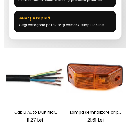
Selecție rapidă
Alegi categoria potrivită și comanzi simplu online.
Lampa semnalizare aripa
Cablu Auto Multifilar
VW LT 2 05.1996-12.2005 ;
7x1,5mm² - Rezistent și
21,61 Lei
11,27 Lei
Mercedes Sprinter 1995-
Flexibil pentru Remorci 12V-