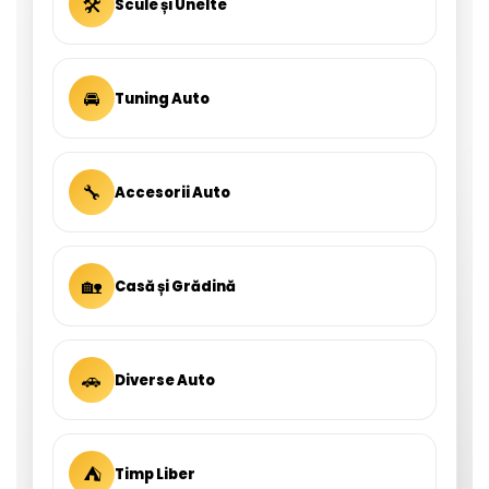
🛠
Scule și Unelte
🚘
Tuning Auto
🔧
Accesorii Auto
🏡
Casă și Grădină
🚗
Diverse Auto
⛺
Timp Liber