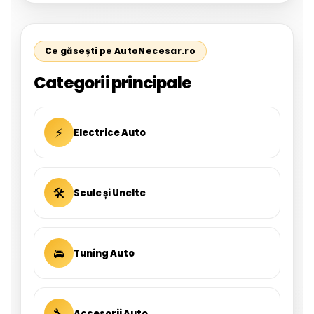
Ce găsești pe AutoNecesar.ro
Categorii principale
⚡
Electrice Auto
🛠
Scule și Unelte
🚘
Tuning Auto
🔧
Accesorii Auto