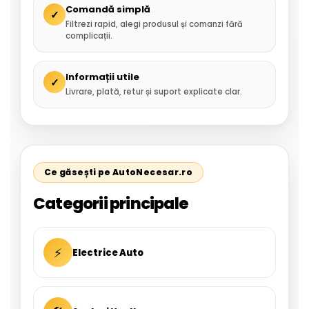
Comandă simplă
✓
Filtrezi rapid, alegi produsul și comanzi fără
complicații.
Informații utile
✓
Livrare, plată, retur și suport explicate clar.
Ce găsești pe AutoNecesar.ro
Categorii principale
⚡
Electrice Auto