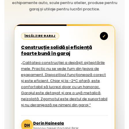
echipamente auto, scule pentru atelier, produse pentru
garaj și utilaje pentru lucrări practice.
✓
ÎNCĂLZIRE GARAJ
Construcție solidă și eficiență
foarte bună în garaj
„Calitatea construcției a depășit așteptările
mele. Practic nu se vede fum din țeava de
eșapament. Dispozitivul funcționează corect
și este eficient. Chiar și la -2°C afară, este
confortabil să lucrezi doar cu un hanorac.
Garajul este detașat și are o ușă metalică,
neizolată. Zgomotul este destul de suportabil
și nu deranjează pe nimeni din garaj.”
Dorin Haineala
DH
Sirocou Diesel Portabil 8KW