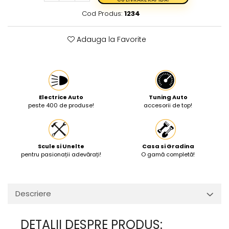
Cod Produs:
1234
Protectia muncii
Scule Pneumatice
Adauga la Favorite
Slefuitoare
Suport auto
Suport motocicleta
Surubelnite
Electrice Auto
Tuning Auto
peste 400 de produse!
accesorii de top!
Tunuri de caldura si aeroteme
Utilaje constructie
Scule si Unelte
Casa si Gradina
pentru pasionații adevărați!
O gamă completă!
Descriere
DETALII DESPRE PRODUS: