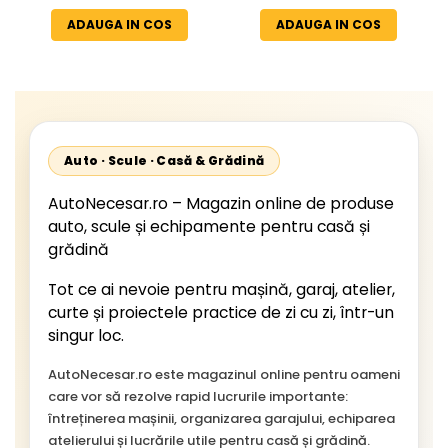
2002, 512D-814 DA; Actros
24V
1996-2002; Unimog 1949-;
ADAUGA IN COS
ADAUGA IN COS
Neoplan Euroliner,
Starliner,Centroliner,
Cityliner;
Auto · Scule · Casă & Grădină
AutoNecesar.ro – Magazin online de produse
auto, scule și echipamente pentru casă și
grădină
Tot ce ai nevoie pentru mașină, garaj, atelier,
curte și proiectele practice de zi cu zi, într-un
singur loc.
AutoNecesar.ro este magazinul online pentru oameni
care vor să rezolve rapid lucrurile importante:
întreținerea mașinii, organizarea garajului, echiparea
atelierului și lucrările utile pentru casă și grădină.