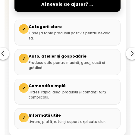
→
Ai nevoie de ajutor?
Categorii clare
✓
Găsești rapid produsul potrivit pentru nevoia
ta.
Auto, atelier și gospodărie
✓
Produse utile pentru mașină, garaj, casă și
grădină.
Comandă simplă
✓
Filtrezi rapid, alegi produsul și comanzi fără
complicații.
Informații utile
✓
Livrare, plată, retur și suport explicate clar.