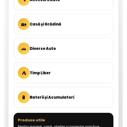
🏡
Casă și Grădină
🚗
Diverse Auto
⛺
Timp Liber
🔋
Baterii și Acumulatori
Produse utile
Pentru mașină, casă, atelier și proiecte practice.