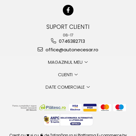
SUPORT CLIENTI
08-17
0746382713
office@autonecesar.ro
MAGAZINUL MEU
CLIENTI
DATE COMERCIALE
Creat cu ❤ și cu 🧠 de TrifanDan.ro
si
Platforma E-commerce by