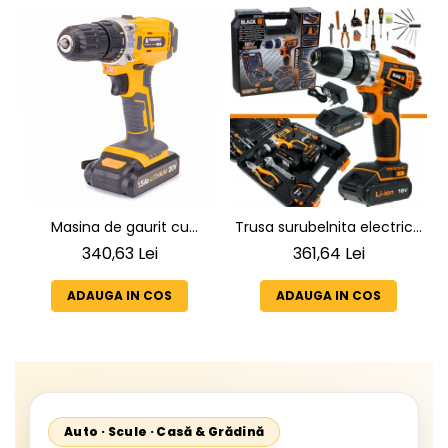
Masina de gaurit cu
Trusa surubelnita electrica
percutie si insurubat cu 2
si accesorii pentru casa
340,63 Lei
361,64 Lei
acumulatori bormasina
PM-WA-20V-1.5AT
ADAUGA IN COS
ADAUGA IN COS
Auto · Scule · Casă & Grădină