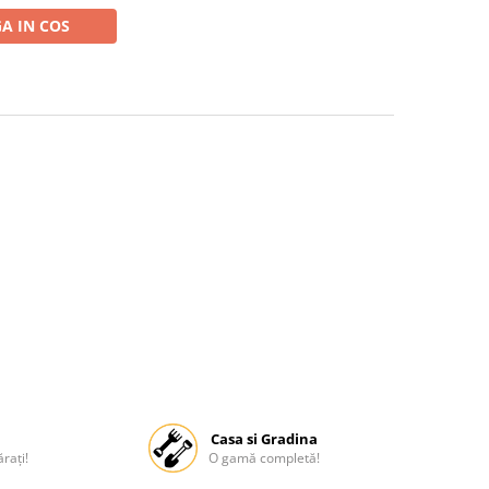
A IN COS
Casa si Gradina
rați!
O gamă completă!