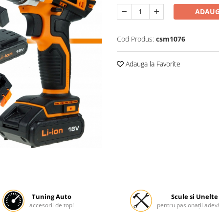
ADAUG
Cod Produs:
csm1076
Adauga la Favorite
Tuning Auto
Scule si Unelte
accesorii de top!
pentru pasionații adevă