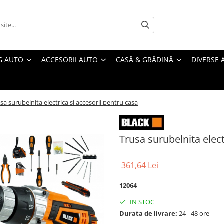
G AUTO
ACCESORII AUTO
CASĂ & GRĂDINĂ
DIVERSE 
sa surubelnita electrica si accesorii pentru casa
Trusa surubelnita elect
361,64 Lei
12064
IN STOC
Durata de livrare:
24 - 48 ore