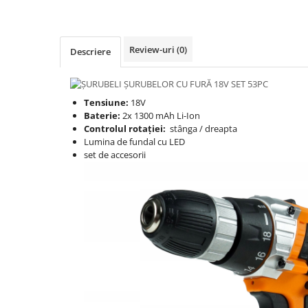
Protectia muncii
Scule Pneumatice
Review-uri
(0)
Descriere
Slefuitoare
Suport auto
Tensiune:
18V
Suport motocicleta
Baterie:
2x 1300 mAh Li-Ion
Surubelnite
Controlul rotației:
stânga / dreapta
Lumina de fundal cu LED
Tunuri de caldura si aeroteme
set de accesorii
Utilaje constructie