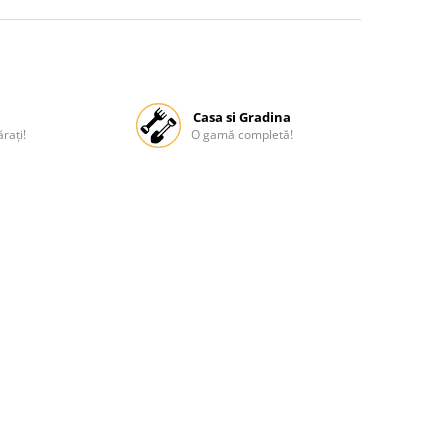
Casa si Gradina
rați!
O gamă completă!