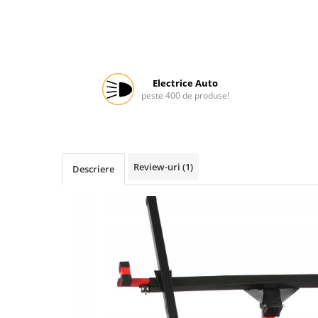
Protectia muncii
Scule Pneumatice
Slefuitoare
Electrice Auto
Suport auto
peste 400 de produse!
Suport motocicleta
Surubelnite
Tunuri de caldura si aeroteme
Review-uri
(1)
Descriere
Utilaje constructie