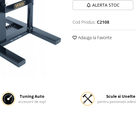
ALERTA STOC
Cod Produs:
C2108
Adauga la Favorite
Tuning Auto
Scule si Unelte
accesorii de top!
pentru pasionații adevă