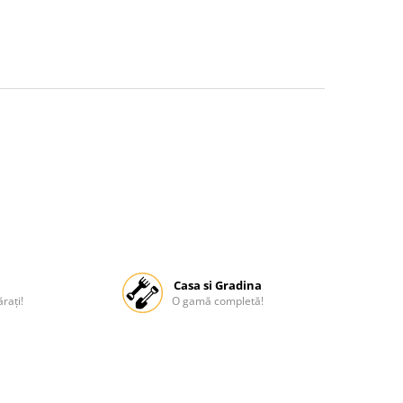
Casa si Gradina
rați!
O gamă completă!