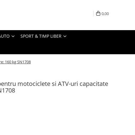
0,00
AUTO
SPORT & TIMP LIBER
are: 160 kg SN1708
pentru motociclete si ATV-uri capacitate
SN1708