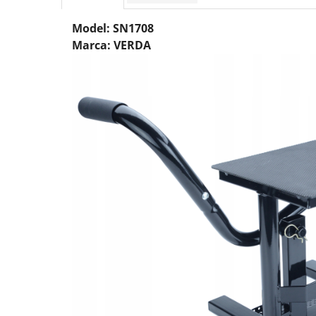
Protectia muncii
Model: SN1708
Scule Pneumatice
Marca: VERDA
Slefuitoare
Suport auto
Suport motocicleta
Surubelnite
Tunuri de caldura si aeroteme
Utilaje constructie