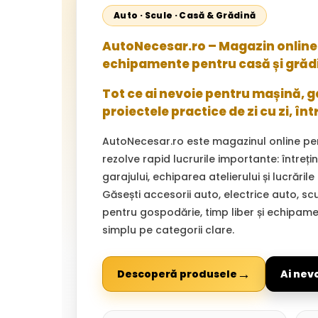
Auto · Scule · Casă & Grădină
AutoNecesar.ro – Magazin online 
echipamente pentru casă și grăd
Tot ce ai nevoie pentru mașină, gar
proiectele practice de zi cu zi, înt
AutoNecesar.ro este magazinul online pe
rezolve rapid lucrurile importante: întreț
garajului, echiparea atelierului și lucrările
Găsești accesorii auto, electrice auto, sc
pentru gospodărie, timp liber și echipam
simplu pe categorii clare.
→
Descoperă produsele
Ai nev