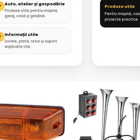
Auto, atelier și gospodărie
✓
Produse utile
Produse utile pentru mașină,
Pentru mașină, casă
garaj, casă și grădină.
proiecte practice.
Informații utile
✓
Livrare, plată, retur și suport
explicate clar.