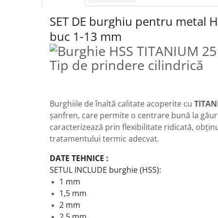
Protectia muncii
SET DE burghiu pentru metal 
Scule Pneumatice
buc 1-13 mm
Slefuitoare
Suport auto
Suport motocicleta
Surubelnite
Burghiile de înaltă calitate acoperite cu
TITA
Tunuri de caldura si aeroteme
șanfren, care permite o centrare bună la găur
Utilaje constructie
caracterizează prin flexibilitate ridicată, obți
tratamentului termic adecvat.
DATE TEHNICE :
SETUL INCLUDE burghie (HSS):
1 mm
1,5 mm
2 mm
2,5 mm