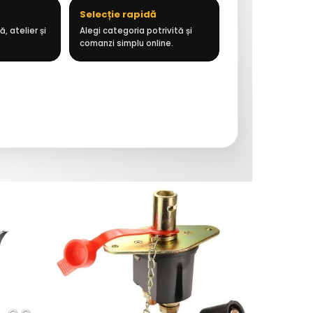
Selecție rapidă
, atelier și
Alegi categoria potrivită și
comanzi simplu online.