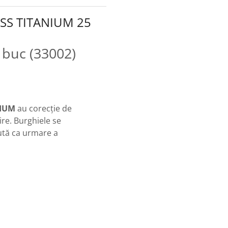
HSS TITANIUM 25
NIUM
au corecție de
ire.
Burghiele se
nută ca urmare a