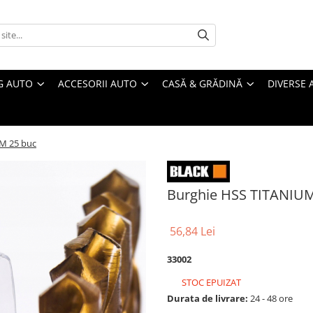
G AUTO
ACCESORII AUTO
CASĂ & GRĂDINĂ
DIVERSE 
M 25 buc
Burghie HSS TITANIUM
56,84 Lei
33002
STOC EPUIZAT
Durata de livrare:
24 - 48 ore