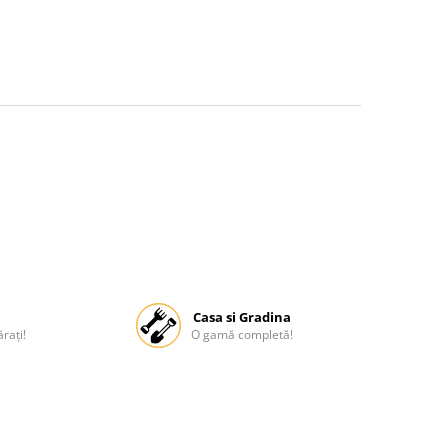
Casa si Gradina
rați!
O gamă completă!