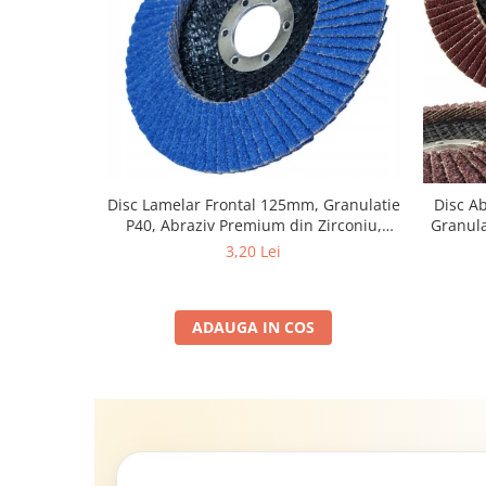
Disc Lamelar Frontal 125mm, Granulatie
Disc A
P40, Abraziv Premium din Zirconiu,
Granula
Prindere 22.23mm, Viteza Maxima 13300
3,20 Lei
RPM, pentru Slefuire Otel, Inox, Lemn si
Metal,
ADAUGA IN COS