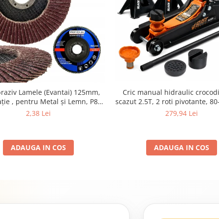
braziv Lamele (Evantai) 125mm,
Cric manual hidraulic crocodil
ție , pentru Metal și Lemn, P80
scazut 2.5T, 2 roti pivotante, 
125x22.2mm
set 2 capre auto pentru sprijin 
2,38 Lei
279,94 Lei
ADAUGA IN COS
ADAUGA IN COS