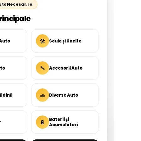
AutoNecesar.ro
rincipale
🛠
 Auto
Scule și Unelte
🔧
uto
Accesorii Auto
🚗
rădină
Diverse Auto
Baterii și
🔋
r
Acumulatori