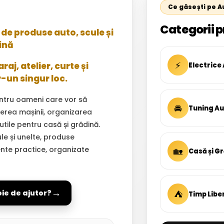
Ce găsești pe 
Categorii p
de produse auto, scule și
ină
⚡
aj, atelier, curte și
Electrice
r-un singur loc.
ntru oameni care vor să
🚘
Tuning A
inerea mașinii, organizarea
 utile pentru casă și grădină.
ule și unelte, produse
ente practice, organizate
🏡
Casă și G
→
⛺
oie de ajutor?
Timp Libe