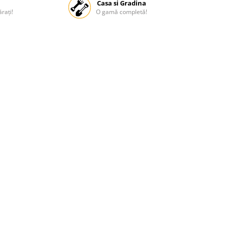
Casa si Gradina
rați!
O gamă completă!