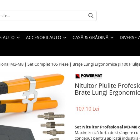
G AUTO
ACCESORII AUTO
CASĂ & GRĂDINĂ
DIVERSE 
esional M3-M8 | Set Complet 105 Piese | Brațe Lungi Ergonomice și 100 Piuliț
Nituitor Piulițe Profe
Brațe Lungi Ergonomice
107,10 Lei
Set Nituitor Profesional M3-M8 cu
Maximizează forța de strângere cu u
conceput pentru aplicații industrial