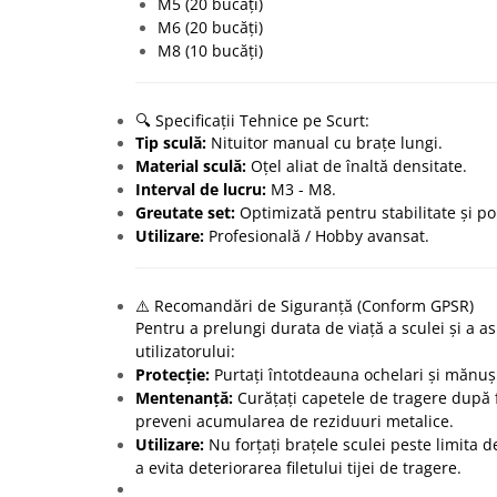
M5 (20 bucăți)
M6 (20 bucăți)
M8 (10 bucăți)
🔍 Specificații Tehnice pe Scurt:
Tip sculă:
Nituitor manual cu brațe lungi.
Material sculă:
Oțel aliat de înaltă densitate.
Interval de lucru:
M3 - M8.
Greutate set:
Optimizată pentru stabilitate și por
Utilizare:
Profesională / Hobby avansat.
⚠️ Recomandări de Siguranță (Conform GPSR)
Pentru a prelungi durata de viață a sculei și a a
utilizatorului:
Protecție:
Purtați întotdeauna ochelari și mănuși
Mentenanță:
Curățați capetele de tragere după f
preveni acumularea de reziduuri metalice.
Utilizare:
Nu forțați brațele sculei peste limita d
a evita deteriorarea filetului tijei de tragere.