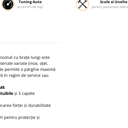
Tuning Auto
Scule si Unelte
accesorii de top!
pentru pasionații adevă
esional cu brațe lungi este
eriale variate (inox, oțel,
te permite o pârghie maximă
ivă în regim de service sau
 M8
.
ituibile
și 5 capete
carea forței și durabilitate
t pentru protecție și