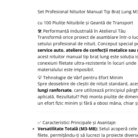
Set Profesional Nituitor Manual Tip Braț Lung M
cu 100 Piulițe Nituibile și Geantă de Transport
🛠️ Performanță Industrială în Atelierul Tău
Transformă orice proiect de asamblare într-o luc
setului profesional de nituit. Conceput special p
service auto, ateliere de confecții metalice sa
acest nituitor manual tip braț lung este soluția
conexiuni filetate ultra-rezistente în locuri und
materialului este imposibil.
💡 Tehnologie de Vârf pentru Efort Minim
Spre deosebire de cleștii de nituit standard, a
lungi ranforsate
, care utilizează principiul pârg
aplicată. Rezultatul? Poți monta piulițe de dim
un efort fizic minim și fără a obosi mâna, chiar și 
✅ Caracteristici Principale și Avantaje:
Versatilitate Totală (M3-M8):
Setul acoperă cele
filete, permițându-ți să lucrezi la proiecte divers