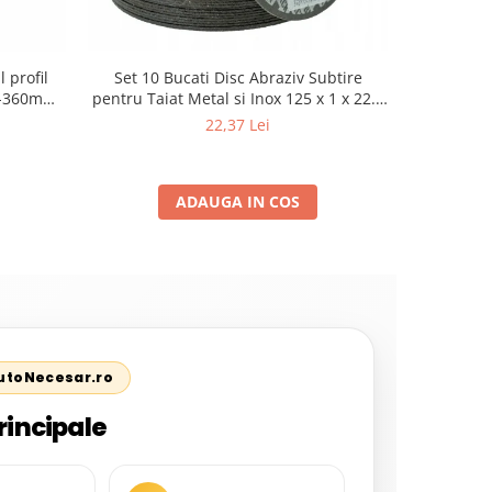
 profil
Set 10 Bucati Disc Abraziv Subtire
Cric Aut
80-360mm+
pentru Taiat Metal si Inox 125 x 1 x 22.2
2.5 Tone, 
3T cu pin
mm, Profil Plat Heavy-Duty (Model
Te
22,37 Lei
42503)
ADAUGA IN COS
AutoNecesar.ro
rincipale