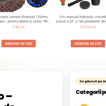
braziv Lamele (Evantai) 125mm,
Cric manual hidraulic crocodil
ție , pentru Metal și Lemn, P80
scazut 2.5T, 2 roti pivotante, 
125x22.2mm
set 2 capre auto pentru sprijin 
2,38 Lei
279,94 Lei
ADAUGA IN COS
ADAUGA IN COS
Ce găsești pe 
Categorii p
o –