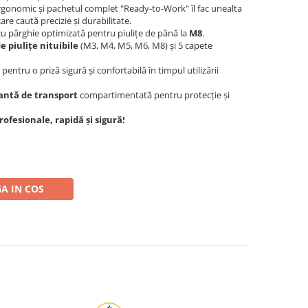
ergonomic și pachetul complet "Ready-to-Work" îl fac unealta
are caută precizie și durabilitate.
cu pârghie optimizată pentru piulițe de până la
M8
.
e piulițe nituibile
(M3, M4, M5, M6, M8) și 5 capete
ntru o priză sigură și confortabilă în timpul utilizării
antă de transport
compartimentată pentru protecție și
ofesionale, rapidă și sigură!
A IN COS