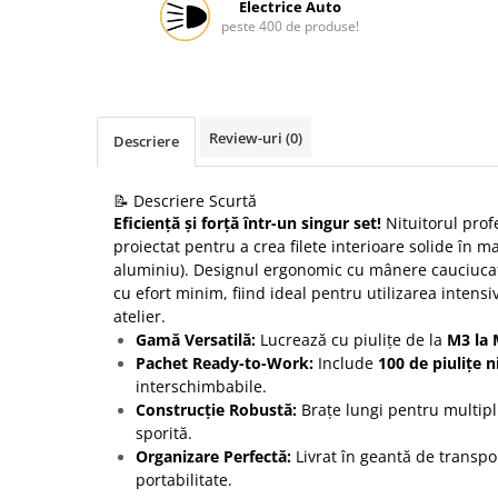
Electrice Auto
peste 400 de produse!
Protectia muncii
Scule Pneumatice
Slefuitoare
Suport auto
Review-uri
(0)
Descriere
Suport motocicleta
📝 Descriere Scurtă
Surubelnite
Eficiență și forță într-un singur set!
Nituitorul prof
Tunuri de caldura si aeroteme
proiectat pentru a crea filete interioare solide în mat
aluminiu). Designul ergonomic cu mânere cauciuca
Utilaje constructie
cu efort minim, fiind ideal pentru utilizarea intens
atelier.
Gamă Versatilă:
Lucrează cu piulițe de la
M3 la
Pachet Ready-to-Work:
Include
100 de piulițe n
interschimbabile.
Construcție Robustă:
Brațe lungi pentru multipli
sporită.
Organizare Perfectă:
Livrat în geantă de transpor
portabilitate.