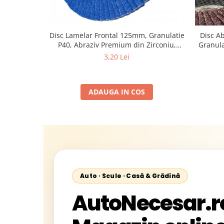
Disc Lamelar Frontal 125mm, Granulatie
Disc A
P40, Abraziv Premium din Zirconiu,
Granula
Prindere 22.23mm, Viteza Maxima 13300
3,20 Lei
RPM, pentru Slefuire Otel, Inox, Lemn si
Metal,
ADAUGA IN COS
Auto · Scule · Casă & Grădină
AutoNecesar.r