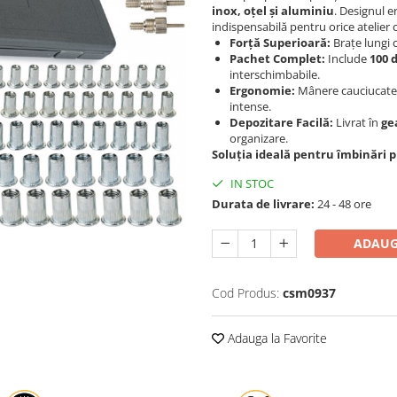
inox, oțel și aluminiu
. Designul 
indispensabilă pentru orice atelier c
Forță Superioară:
Brațe lungi 
Pachet Complet:
Include
100 d
interschimbabile.
Ergonomie:
Mânere cauciucate pe
intense.
Depozitare Facilă:
Livrat în
ge
organizare.
Soluția ideală pentru îmbinări pr
IN STOC
Durata de livrare:
24 - 48 ore
ADAUG
Cod Produs:
csm0937
Adauga la Favorite