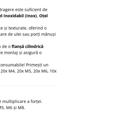
ragere este suficient de
l Inoxidabil (Inox)
,
Oțel
 și texturate, oferind o
dare de ulei sau porți mănuși
n de o
flanșă cilindrică
de montaj și asigură o
onsumabile! Primești un
 20x M4, 20x M5, 20x M6, 10x
multiplicare a forței.
5, M6 și M8.