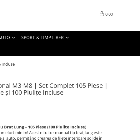
0,00
AUTO
SPORT & TIMP LIBER
e Incluse
sional M3-M8 | Set Complet 105 Piese |
 și 100 Piulițe Incluse
 Braț Lung – 105 Piese (100 Piulițe Incluse)
n efort minim! Acest nituitor manual tip braț lung este
e și auto, permițând crearea de filete interioare solide în