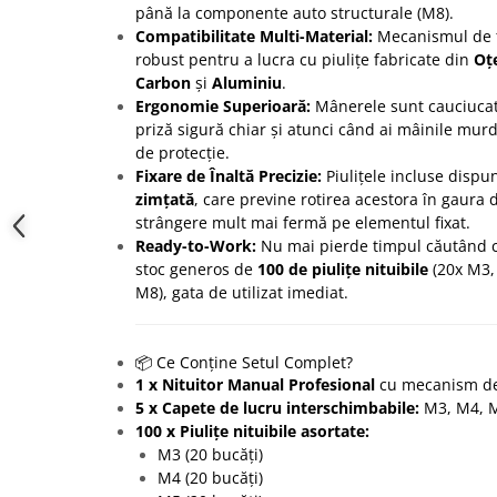
până la componente auto structurale (M8).
Compatibilitate Multi-Material:
Mecanismul de t
robust pentru a lucra cu piulițe fabricate din
Oțe
Carbon
și
Aluminiu
.
Ergonomie Superioară:
Mânerele sunt cauciucate
priză sigură chiar și atunci când ai mâinile mur
de protecție.
Fixare de Înaltă Precizie:
Piulițele incluse dispu
zimțată
, care previne rotirea acestora în gaura 
strângere mult mai fermă pe elementul fixat.
Ready-to-Work:
Nu mai pierde timpul căutând c
stoc generos de
100 de piulițe nituibile
(20x M3,
M8), gata de utilizat imediat.
📦 Ce Conține Setul Complet?
1 x Nituitor Manual Profesional
cu mecanism de 
5 x Capete de lucru interschimbabile:
M3, M4, M
100 x Piulițe nituibile asortate:
M3 (20 bucăți)
M4 (20 bucăți)