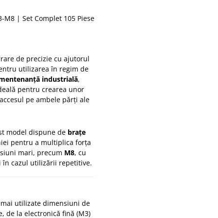
3-M8 | Set Complet 105 Piese
rare de precizie cu ajutorul
entru utilizarea în regim de
u mentenanță industrială
,
 ideală pentru crearea unor
e accesul pe ambele părți ale
cest model dispune de
brațe
hiei pentru a multiplica forța
ensiuni mari, precum
M8
, cu
în cazul utilizării repetitive.
 mai utilizate dimensiuni de
e, de la electronică fină (M3)