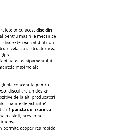
prafetelor cu acest
disc din
cial pentru masinile mecanice
st disc este realizat dintr-un
tru nivelarea si structurarea
 gips.
fiabilitatea echipamentului
mantele maxime ale
riginala conceputa pentru
750
, discul are un design
ozitive de la alti producatori
or inainte de achizitie).
t cu
4 puncte de fixare cu
lpa masinii, prevenind
 intense.
m
permite acoperirea rapida