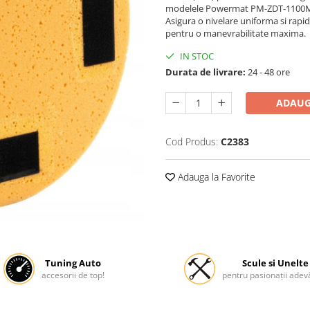
modelele Powermat PM-ZDT-1100M, P
Asigura o nivelare uniforma si rapi
pentru o manevrabilitate maxima.
IN STOC
Durata de livrare:
24 - 48 ore
ADAUG
Cod Produs:
C2383
Adauga la Favorite
Tuning Auto
Scule si Unelte
accesorii de top!
pentru pasionații adevă