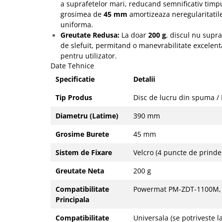
a suprafetelor mari, reducand semnificativ timpu
grosimea de
45 mm
amortizeaza neregularitatile
uniforma.
Greutate Redusa:
La doar
200 g
, discul nu supra
de slefuit, permitand o manevrabilitate excelenta 
pentru utilizator.
Date Tehnice
Specificatie
Detalii
Tip Produs
Disc de lucru din spuma / 
Diametru (Latime)
390 mm
Grosime Burete
45 mm
Sistem de Fixare
Velcro (4 puncte de prinder
Greutate Neta
200 g
Compatibilitate
Powermat PM-ZDT-1100M,
Principala
Compatibilitate
Universala (se potriveste l