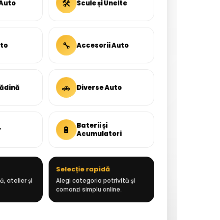
🛠
 Auto
Scule și Unelte
🔧
uto
Accesorii Auto
🚗
rădină
Diverse Auto
Baterii și
🔋
r
Acumulatori
Selecție rapidă
, atelier și
Alegi categoria potrivită și
comanzi simplu online.