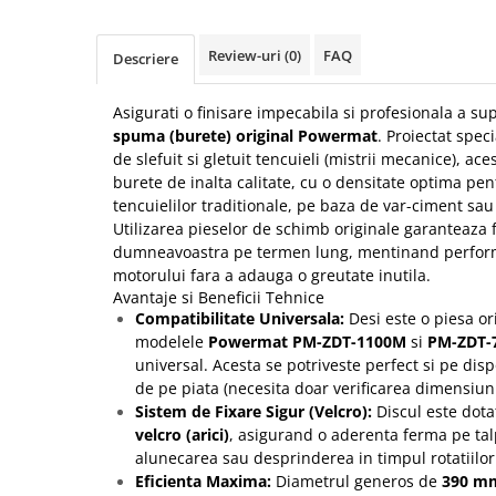
Protectia muncii
Review-uri
(0)
FAQ
Descriere
Scule Pneumatice
Slefuitoare
Asigurati o finisare impecabila si profesionala a su
Suport auto
spuma (burete) original Powermat
. Proiectat spe
de slefuit si gletuit tencuieli (mistrii mecanice), ace
Suport motocicleta
burete de inalta calitate, cu o densitate optima pen
Surubelnite
tencuielilor traditionale, pe baza de var-ciment sau
Utilizarea pieselor de schimb originale garanteaza 
Tunuri de caldura si aeroteme
dumneavoastra pe termen lung, mentinand perfor
Utilaje constructie
motorului fara a adauga o greutate inutila.
Avantaje si Beneficii Tehnice
Compatibilitate Universala:
Desi este o piesa o
modelele
Powermat PM-ZDT-1100M
si
PM-ZDT-
universal. Acesta se potriveste perfect si pe disp
de pe piata (necesita doar verificarea dimensiunil
Sistem de Fixare Sigur (Velcro):
Discul este dota
velcro (arici)
, asigurand o aderenta ferma pe ta
alunecarea sau desprinderea in timpul rotatiilor
Eficienta Maxima:
Diametrul generos de
390 m