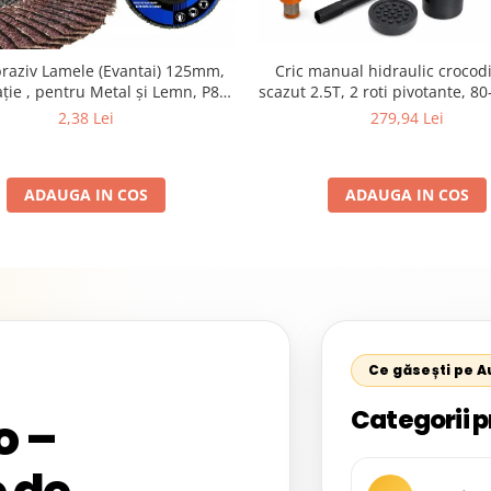
braziv Lamele (Evantai) 125mm,
Cric manual hidraulic crocodil
ție , pentru Metal și Lemn, P80
scazut 2.5T, 2 roti pivotante, 
125x22.2mm
set 2 capre auto pentru sprijin 
2,38 Lei
279,94 Lei
ADAUGA IN COS
ADAUGA IN COS
Ce găsești pe 
Categorii p
o –