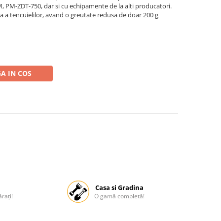
M-ZDT-750, dar si cu echipamente de la alti producatori.
da a tencuielilor, avand o greutate redusa de doar 200 g
A IN COS
Casa si Gradina
rați!
O gamă completă!