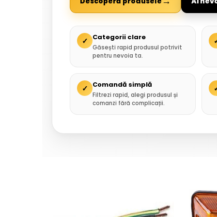
→
Descoperă produsele
Ai nev
Categorii clare
✓
Găsești rapid produsul potrivit
pentru nevoia ta.
Comandă simplă
✓
Filtrezi rapid, alegi produsul și
comanzi fără complicații.