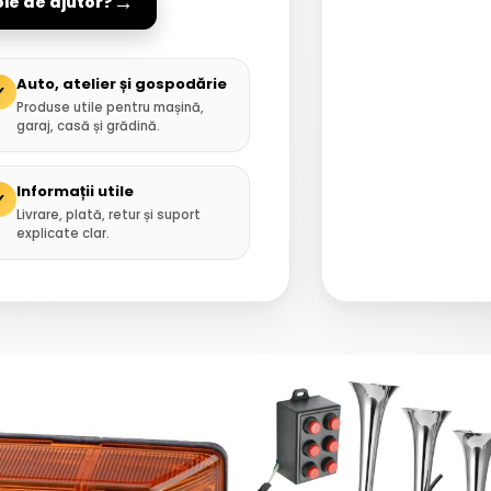
→
oie de ajutor?
Auto, atelier și gospodărie
✓
Produse utile pentru mașină,
garaj, casă și grădină.
Informații utile
✓
Livrare, plată, retur și suport
explicate clar.