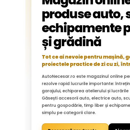
Magazin online
produse auto, s
echipamente p
și grădină
Tot ce ai nevoie pentru mașină, gar
proiectele practice de zi cu zi, înt
AutoNecesar.ro este magazinul online pe
rezolve rapid lucrurile importante: întreț
garajului, echiparea atelierului și lucrările
Găsești accesorii auto, electrice auto, sc
pentru gospodărie, timp liber și echipam
simplu pe categorii clare.