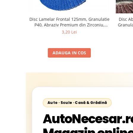
Disc Lamelar Frontal 125mm, Granulatie
Disc A
P40, Abraziv Premium din Zirconiu,
Granula
Prindere 22.23mm, Viteza Maxima 13300
3,20 Lei
RPM, pentru Slefuire Otel, Inox, Lemn si
Metal,
ADAUGA IN COS
Auto · Scule · Casă & Grădină
AutoNecesar.r