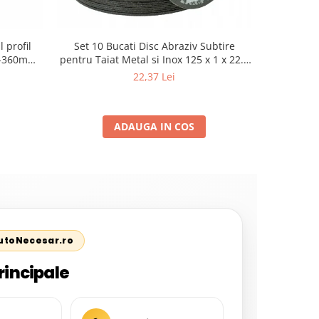
 profil
Set 10 Bucati Disc Abraziv Subtire
Cric Aut
80-360mm+
pentru Taiat Metal si Inox 125 x 1 x 22.2
2.5 Tone, 
3T cu pin
mm, Profil Plat Heavy-Duty (Model
Te
22,37 Lei
42503)
ADAUGA IN COS
AutoNecesar.ro
rincipale