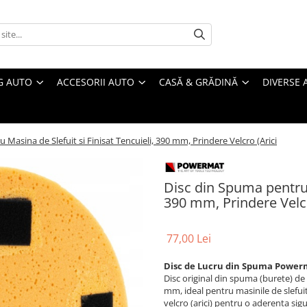
G AUTO
ACCESORII AUTO
CASĂ & GRĂDINĂ
DIVERSE 
Masina de Slefuit si Finisat Tencuieli, 390 mm, Prindere Velcro (Arici
Disc din Spuma pentru M
390 mm, Prindere Velcr
77,00 Lei
Disc de Lucru din Spuma Power
Disc original din spuma (burete) de
mm, ideal pentru masinile de slefuit
velcro (arici) pentru o aderenta sigu