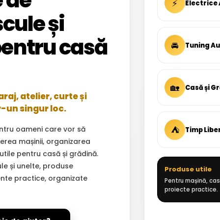
 de
⚡
Electrice
cule și
entru casă
🚘
Tuning A
🏡
Casă și G
aj, atelier, curte și
r-un singur loc.
⛺
ntru oameni care vor să
Timp Libe
inerea mașinii, organizarea
 utile pentru casă și grădină.
ule și unelte, produse
Produse utile
ente practice, organizate
Pentru mașină, casă
proiecte practice.