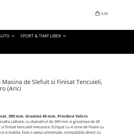
0,00
AUTO
SPORT & TIMP LIBER
asina de Slefuit si Finisat Tencuieli,
o (Arici
mat, 390 mm, Grosime 45 mm, Prindere Velcro
 inalta calitate, cu diametrul de 390 mm si grosimea de 45
 si finisat tencuieli mecanice. Echipat cu 4 zone de fixare cu
ra si stabila. Este o piesa universala, compatibila direct cu