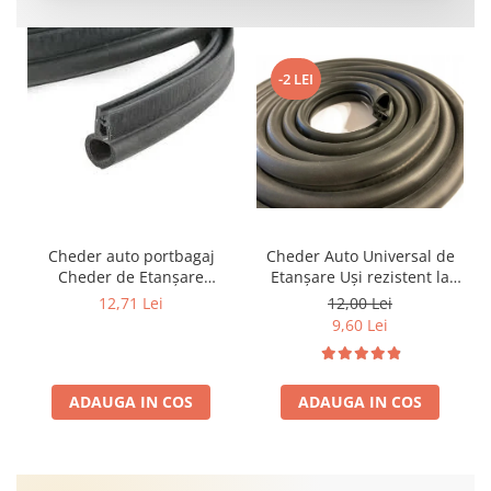
-2 LEI
Cheder auto portbagaj
Cheder Auto Universal de
Cheder de Etanșare
Etanșare Uși rezistent la
Profesional din Cauciuc -
intemperii, raze UV,
12,71 Lei
12,00 Lei
Rezistent la Apă și
îmbătrânire și temperaturi
9,60 Lei
Temperaturi Înalte, Multi-
extreme
Aplicații Vânzare la Metru
Liniar
ADAUGA IN COS
ADAUGA IN COS