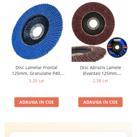
Disc Lamelar Frontal
Disc Abraziv Lamele
125mm, Granulatie P40,
(Evantai) 125mm,
Abraziv Premium din
Granulație , pentru Metal și
3,20 Lei
2,38 Lei
Zirconiu, Prindere
Lemn, P80 125x22.2mm
22.23mm, Viteza Maxima
13300 RPM, pentru Slefuire
ADAUGA IN COS
ADAUGA IN COS
Otel, Inox, Lemn si Metal,