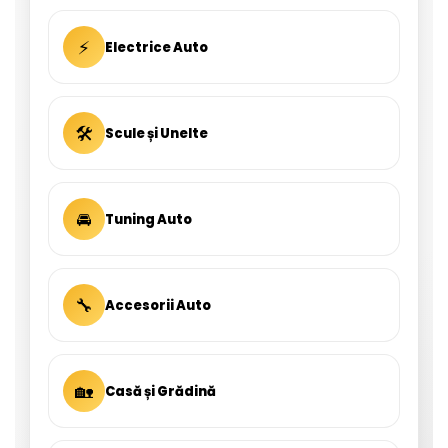
⚡
Electrice Auto
🛠
Scule și Unelte
🚘
Tuning Auto
🔧
Accesorii Auto
🏡
Casă și Grădină