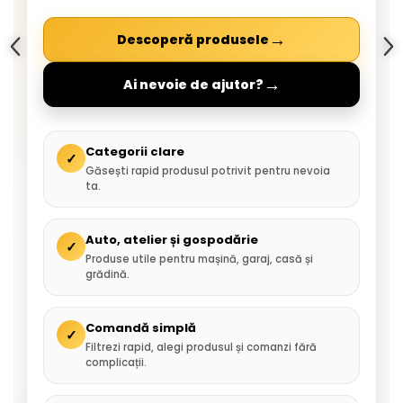
→
Descoperă produsele
→
Ai nevoie de ajutor?
Categorii clare
✓
Găsești rapid produsul potrivit pentru nevoia
ta.
Auto, atelier și gospodărie
✓
Produse utile pentru mașină, garaj, casă și
grădină.
Comandă simplă
✓
Filtrezi rapid, alegi produsul și comanzi fără
complicații.