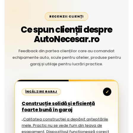
RECENZII CLIENȚI
Ce spun clienții despre
AutoNecesar.ro
Feedback din partea clienților care au comandat
echipamente auto, scule pentru atelier, produse pentru
garaj și utilaje pentru lucrări practice.
✓
ÎNCĂLZIRE GARAJ
Construcție solidă și eficiență
foarte bună în garaj
„Calitatea construcției a depășit așteptările
mele. Practic nu se vede fum din țeava de
eșapament. Dispozitivul funcționează corect