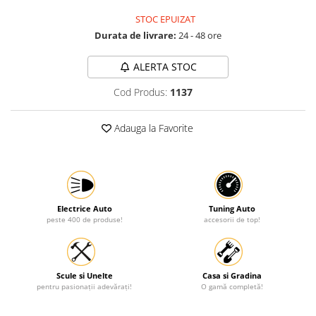
Protectia muncii
STOC EPUIZAT
Durata de livrare:
24 - 48 ore
Scule Pneumatice
Slefuitoare
ALERTA STOC
Suport auto
Cod Produs:
1137
Suport motocicleta
Adauga la Favorite
Surubelnite
Tunuri de caldura si aeroteme
Utilaje constructie
Electrice Auto
Tuning Auto
peste 400 de produse!
accesorii de top!
Scule si Unelte
Casa si Gradina
pentru pasionații adevărați!
O gamă completă!