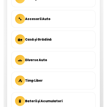
🔧
Accesorii Auto
🏡
Casă și Grădină
🚗
Diverse Auto
⛺
Timp Liber
🔋
Baterii și Acumulatori