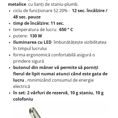
metalice
cu lianți de staniu-plumb.
ciclu de funcționare S2 20% -
12 sec.
încălzire /
48 sec.
pauze
timp de încălzire: 11 sec.
temperatura de lucru:
650 ° C
putere:
130 W
Iluminarea cu LED
îmbunătățește vizibilitatea
în timpul lucrului
forma ergonomică confortabilă asigură o
prindere sigură
butonul din mâner vă permite să porniți
fierul de lipit numai atunci când este gata de
lucru
, minimizând consumul de energie
electrică
în set: 2 vârfuri de rezervă, 10 g staniu, 10 g
colofoniu