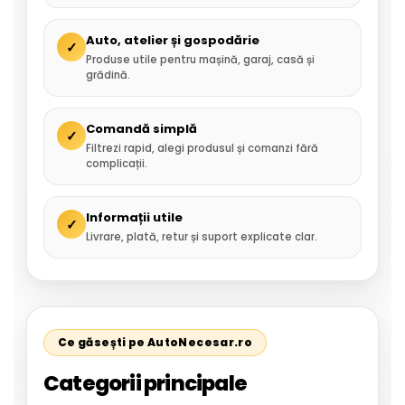
Auto, atelier și gospodărie
✓
Produse utile pentru mașină, garaj, casă și
grădină.
Comandă simplă
✓
Filtrezi rapid, alegi produsul și comanzi fără
complicații.
Informații utile
✓
Livrare, plată, retur și suport explicate clar.
Ce găsești pe AutoNecesar.ro
Categorii principale