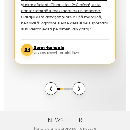
și este eficient. Chiar și la -2°C afară, este
confortabil să lucrezi doar cu un hanorac.
Garajul este detașat și are o ușă metalică,
neizolată. Zgomotul este destul de suportabil
și nu deranjează pe nimeni din garaj.”
Dorin Haineala
DH
Sirocou Diesel Portabil 8KW
NEWSLETTER
Nu rata ofertele si promotiile noastre