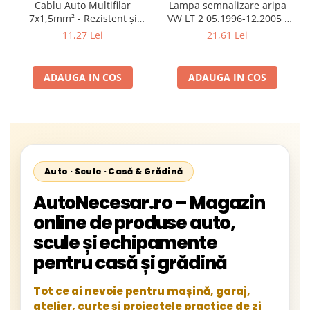
Cablu Auto Multifilar
Lampa semnalizare aripa
7x1,5mm² - Rezistent și
VW LT 2 05.1996-12.2005 ;
Flexibil pentru Remorci 12V-
Mercedes Sprinter 1995-
11,27 Lei
21,61 Lei
24V
2002, 512D-814 DA; Actros
1996-2002; Unimog 1949-;
Neoplan Euroliner,
ADAUGA IN COS
ADAUGA IN COS
Starliner,Centroliner,
Cityliner;
Auto · Scule · Casă & Grădină
AutoNecesar.ro – Magazin
online de produse auto,
scule și echipamente
pentru casă și grădină
Tot ce ai nevoie pentru mașină, garaj,
atelier, curte și proiectele practice de zi