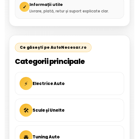
Informații utile
✓
Livrare, plată, retur și suport explicate clar.
Ce găsești pe AutoNecesar.ro
Categorii principale
⚡
Electrice Auto
🛠
Scule și Unelte
🚘
Tuning Auto