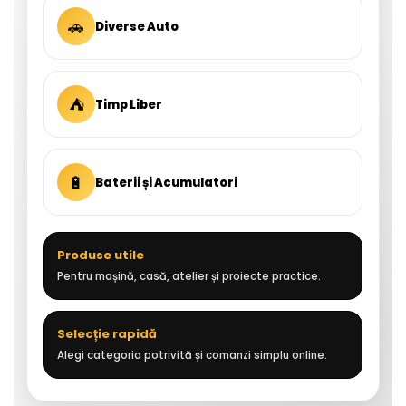
🚗
Diverse Auto
⛺
Timp Liber
🔋
Baterii și Acumulatori
Produse utile
Pentru mașină, casă, atelier și proiecte practice.
Selecție rapidă
Alegi categoria potrivită și comanzi simplu online.