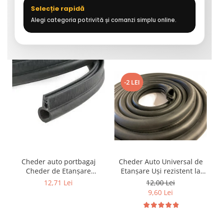
Selecție rapidă
Alegi categoria potrivită și comanzi simplu online.
-2 LEI
Cheder auto portbagaj
Cheder Auto Universal de
Cheder de Etanșare
Etanșare Uși rezistent la
Profesional din Cauciuc -
intemperii, raze UV,
12,71 Lei
12,00 Lei
Rezistent la Apă și
îmbătrânire și temperaturi
9,60 Lei
Temperaturi Înalte, Multi-
extreme
Aplicații Vânzare la Metru
Liniar