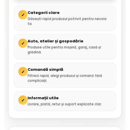
Categorii clare
✓
Găsești rapid produsul potrivit pentru nevoia
ta.
Auto, atelier și gospodărie
✓
Produse utile pentru mașină, garaj, casă și
grădină.
Comandă simplă
✓
Filtrezi rapid, alegi produsul și comanzi fără
complicații.
Informații utile
✓
Livrare, plată, retur și suport explicate clar.