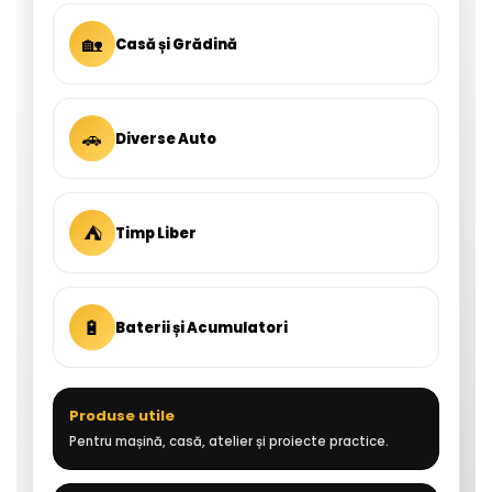
🏡
Casă și Grădină
🚗
Diverse Auto
⛺
Timp Liber
🔋
Baterii și Acumulatori
Produse utile
Pentru mașină, casă, atelier și proiecte practice.