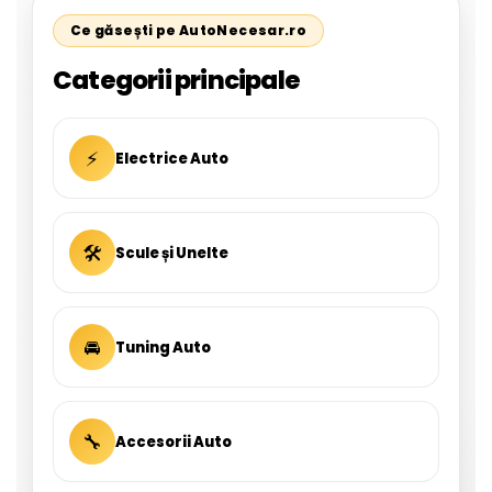
Ce găsești pe AutoNecesar.ro
Categorii principale
⚡
Electrice Auto
🛠
Scule și Unelte
🚘
Tuning Auto
🔧
Accesorii Auto