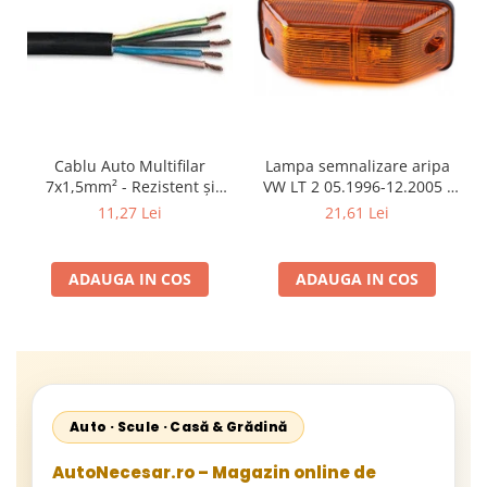
Cablu Auto Multifilar
Lampa semnalizare aripa
7x1,5mm² - Rezistent și
VW LT 2 05.1996-12.2005 ;
Flexibil pentru Remorci 12V-
Mercedes Sprinter 1995-
11,27 Lei
21,61 Lei
24V
2002, 512D-814 DA; Actros
1996-2002; Unimog 1949-;
Neoplan Euroliner,
ADAUGA IN COS
ADAUGA IN COS
Starliner,Centroliner,
Cityliner;
Auto · Scule · Casă & Grădină
AutoNecesar.ro – Magazin online de