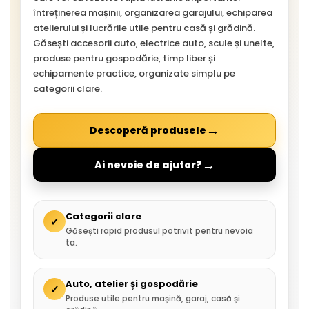
întreținerea mașinii, organizarea garajului, echiparea
atelierului și lucrările utile pentru casă și grădină.
Găsești accesorii auto, electrice auto, scule și unelte,
produse pentru gospodărie, timp liber și
echipamente practice, organizate simplu pe
categorii clare.
→
Descoperă produsele
→
Ai nevoie de ajutor?
Categorii clare
✓
Găsești rapid produsul potrivit pentru nevoia
ta.
Auto, atelier și gospodărie
✓
Produse utile pentru mașină, garaj, casă și