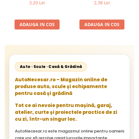
Abraziv Premium din
Granulație , pentru Metal și
3,20 Lei
2,38 Lei
Zirconiu, Prindere
Lemn, P80 125x22.2mm
22.23mm, Viteza Maxima
13300 RPM, pentru Slefuire
ADAUGA IN COS
ADAUGA IN COS
Otel, Inox, Lemn si Metal,
Auto · Scule · Casă & Grădină
AutoNecesar.ro – Magazin online de
produse auto, scule și echipamente
pentru casă și grădină
Tot ce ai nevoie pentru mașină, garaj,
atelier, curte și proiectele practice de zi
cu zi, într-un singur loc.
AutoNecesar.ro este magazinul online pentru oameni
care vor să rezolve rapid lucrurile importante: