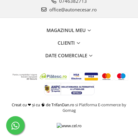
0746382713
office@autonecesar.ro
MAGAZINUL MEU
CLIENTI
DATE COMERCIALE
Creat cu ❤ și cu 🧠 de TrifanDan.ro
si
Platforma E-commerce by
Gomag