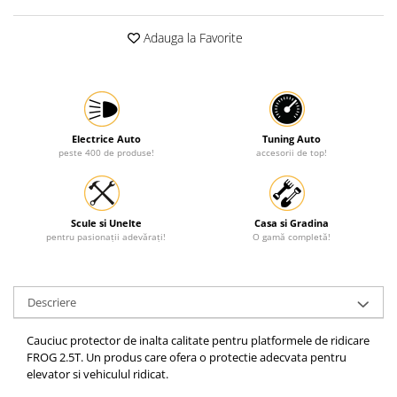
Protectia muncii
Adauga la Favorite
Scule Pneumatice
Slefuitoare
Suport auto
Suport motocicleta
Electrice Auto
Tuning Auto
peste 400 de produse!
accesorii de top!
Surubelnite
Tunuri de caldura si aeroteme
Utilaje constructie
Scule si Unelte
Casa si Gradina
pentru pasionații adevărați!
O gamă completă!
Descriere
Cauciuc protector de inalta calitate pentru platformele de ridicare
FROG 2.5T. Un produs care ofera o protectie adecvata pentru
elevator si vehiculul ridicat.