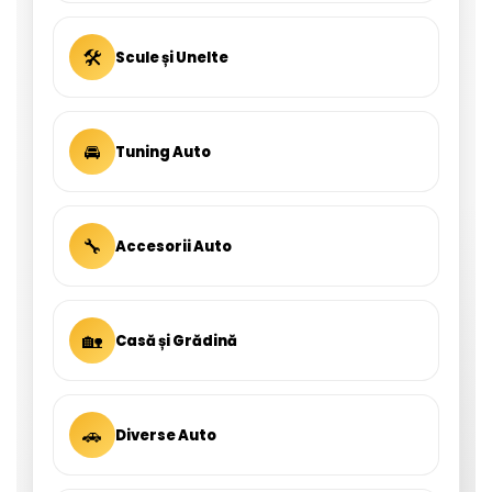
🛠
Scule și Unelte
🚘
Tuning Auto
🔧
Accesorii Auto
🏡
Casă și Grădină
🚗
Diverse Auto