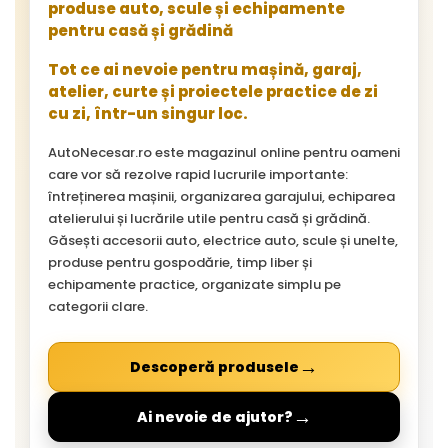
produse auto, scule și echipamente
pentru casă și grădină
Tot ce ai nevoie pentru mașină, garaj,
atelier, curte și proiectele practice de zi
cu zi, într-un singur loc.
AutoNecesar.ro este magazinul online pentru oameni
care vor să rezolve rapid lucrurile importante:
întreținerea mașinii, organizarea garajului, echiparea
atelierului și lucrările utile pentru casă și grădină.
Găsești accesorii auto, electrice auto, scule și unelte,
produse pentru gospodărie, timp liber și
echipamente practice, organizate simplu pe
categorii clare.
→
Descoperă produsele
→
Ai nevoie de ajutor?