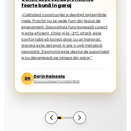
foarte bună în garaj
„Calitatea construcției a depășit așteptările
mele. Practic nu se vede fum din țeava de
eșapament. Dispozitivul funcționează corect
și este eficient. Chiar și la -2°C afară, este
confortabil să lucrezi doar cu un hanorac.
Garajul este detașat și are o ușă metalică,
neizolată. Zgomotul este destul de suportabil
și nu deranjează pe nimeni din garaj.”
Dorin Haineala
DH
Sirocou Diesel Portabil 8KW