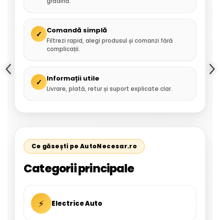
grădină.
Comandă simplă
✓
Filtrezi rapid, alegi produsul și comanzi fără
complicații.
Informații utile
✓
Livrare, plată, retur și suport explicate clar.
Ce găsești pe AutoNecesar.ro
Categorii principale
⚡
Electrice Auto