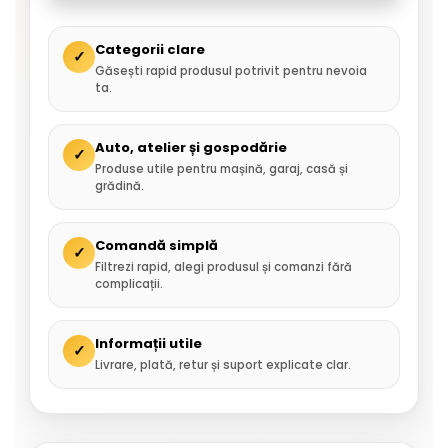
Categorii clare
✓
Găsești rapid produsul potrivit pentru nevoia
ta.
Auto, atelier și gospodărie
✓
Produse utile pentru mașină, garaj, casă și
grădină.
Comandă simplă
✓
Filtrezi rapid, alegi produsul și comanzi fără
complicații.
Informații utile
✓
Livrare, plată, retur și suport explicate clar.