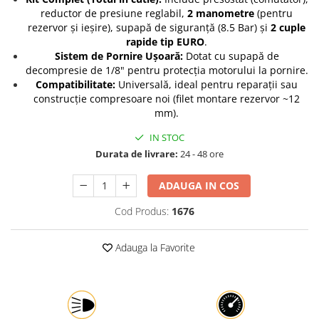
reductor de presiune reglabil,
2 manometre
(pentru
Protectia muncii
rezervor și ieșire), supapă de siguranță (8.5 Bar) și
2 cuple
Scule Pneumatice
rapide tip EURO
.
Sistem de Pornire Ușoară:
Dotat cu supapă de
Slefuitoare
decompresie de 1/8" pentru protecția motorului la pornire.
Compatibilitate:
Universală, ideal pentru reparații sau
Suport auto
construcție compresoare noi (filet montare rezervor ~12
Suport motocicleta
mm).
Surubelnite
IN STOC
Tunuri de caldura si aeroteme
Durata de livrare:
24 - 48 ore
Utilaje constructie
ADAUGA IN COS
Cod Produs:
1676
Adauga la Favorite