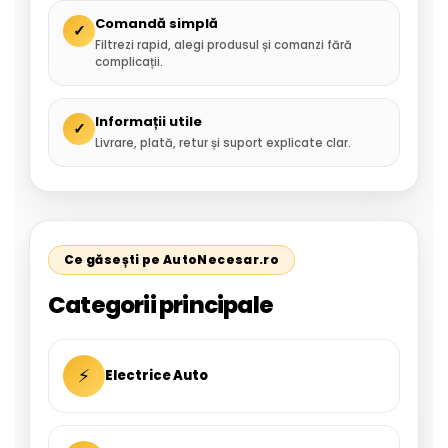
Comandă simplă
✓
Filtrezi rapid, alegi produsul și comanzi fără
complicații.
Informații utile
✓
Livrare, plată, retur și suport explicate clar.
Ce găsești pe AutoNecesar.ro
Categorii principale
⚡
Electrice Auto