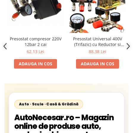
Presostat compresor 220V
Presostat Universal 400V
12bar 2 cai
(Trifazic) cu Reductor si
Colector Complet pentru
62,13 Lei
88,38 Lei
Compresor 100L - 500L
ADAUGA IN COS
ADAUGA IN COS
Auto · Scule · Casă & Grădină
AutoNecesar.ro – Magazin
online de produse auto,