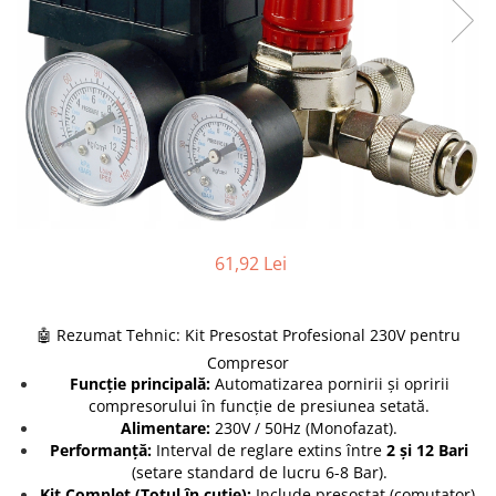
Furtune de gradina
compresoare
Mixere
Cricuri Auto Hidraulice
Pneumatice si Trapezoidale
Motocositoare si Motosape
Cricuri hidraulice
Nivela laser
Cricuri pneumatice
Pistol de vopsit
Cricuri trapezoidale
Pompe
Feon Electric
Rotopercutoare si bormasini
Generatoare curent
Taiat gresie si faianta
Gresoare
61,92 Lei
Uz intern
Macarale și vinciuri
Ventilatoare radiatoare
Masini de gaurit si Insurubat
umidificatoare
🤖 Rezumat Tehnic: Kit Presostat Profesional 230V pentru
Motoare electrice
Compresor
Funcție principală:
Automatizarea pornirii și opririi
Pistol de Lipit
compresorului în funcție de presiunea setată.
Polizoare
Alimentare:
230V / 50Hz (Monofazat).
Performanță:
Interval de reglare extins între
2 și 12 Bari
Pompe Combustibil
(setare standard de lucru 6-8 Bar).
Prelungitoare
Kit Complet (Totul în cutie):
Include presostat (comutator),