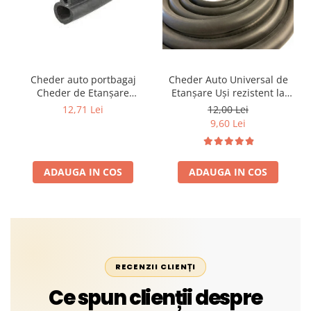
Cheder auto portbagaj
Cheder Auto Universal de
Cheder de Etanșare
Etanșare Uși rezistent la
Profesional din Cauciuc -
intemperii, raze UV,
12,71 Lei
12,00 Lei
Rezistent la Apă și
îmbătrânire și temperaturi
9,60 Lei
Temperaturi Înalte, Multi-
extreme
Aplicații Vânzare la Metru
Liniar
ADAUGA IN COS
ADAUGA IN COS
RECENZII CLIENȚI
Ce spun clienții despre