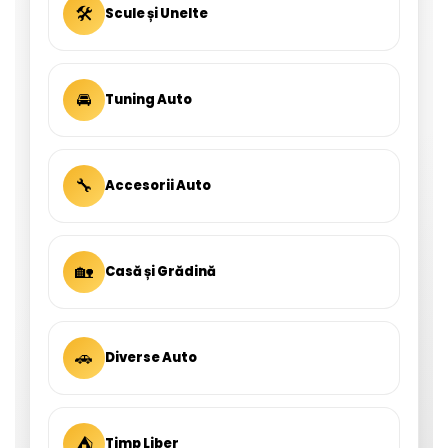
🛠
Scule și Unelte
🚘
Tuning Auto
🔧
Accesorii Auto
🏡
Casă și Grădină
🚗
Diverse Auto
⛺
Timp Liber