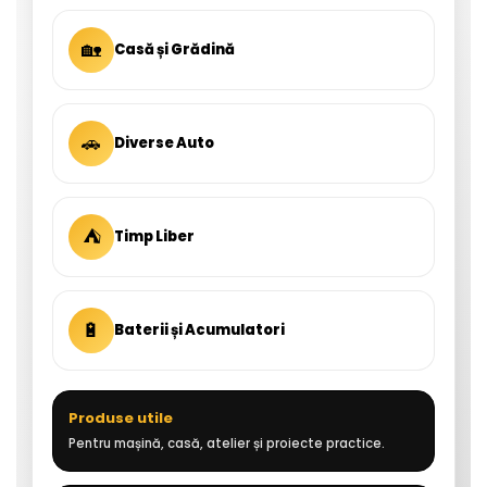
🏡
Casă și Grădină
🚗
Diverse Auto
⛺
Timp Liber
🔋
Baterii și Acumulatori
Produse utile
Pentru mașină, casă, atelier și proiecte practice.