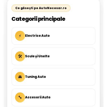
Ce găsești pe AutoNecesar.ro
Categorii principale
⚡
Electrice Auto
🛠
Scule și Unelte
🚘
Tuning Auto
🔧
Accesorii Auto