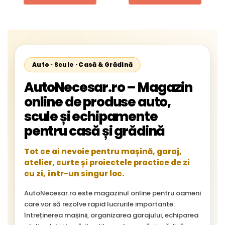
Starliner,Centroliner,
Cityliner;
Auto · Scule · Casă & Grădină
AutoNecesar.ro – Magazin
online de produse auto,
scule și echipamente
pentru casă și grădină
Tot ce ai nevoie pentru mașină, garaj,
atelier, curte și proiectele practice de zi
cu zi, într-un singur loc.
AutoNecesar.ro este magazinul online pentru oameni
care vor să rezolve rapid lucrurile importante:
întreținerea mașinii, organizarea garajului, echiparea