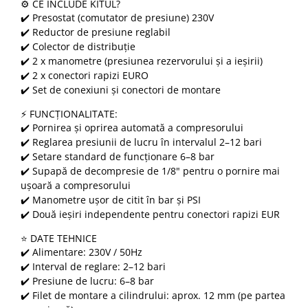
⚙️ CE INCLUDE KITUL?
✔️ Presostat (comutator de presiune) 230V
✔️ Reductor de presiune reglabil
✔️ Colector de distribuție
✔️ 2 x manometre (presiunea rezervorului și a ieșirii)
✔️ 2 x conectori rapizi EURO
✔️ Set de conexiuni și conectori de montare
⚡️ FUNCȚIONALITATE:
✔️ Pornirea și oprirea automată a compresorului
✔️ Reglarea presiunii de lucru în intervalul 2–12 bari
✔️ Setare standard de funcționare 6–8 bar
✔️ Supapă de decompresie de 1/8" pentru o pornire mai
ușoară a compresorului
✔️ Manometre ușor de citit în bar și PSI
✔️ Două ieșiri independente pentru conectori rapizi EUR
⭐ DATE TEHNICE
✔️ Alimentare: 230V / 50Hz
✔️ Interval de reglare: 2–12 bari
✔️ Presiune de lucru: 6–8 bar
✔️ Filet de montare a cilindrului: aprox. 12 mm (pe partea