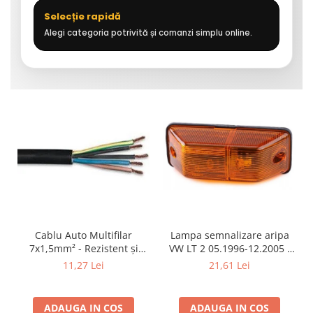
Selecție rapidă
Alegi categoria potrivită și comanzi simplu online.
Cablu Auto Multifilar
Lampa semnalizare aripa
7x1,5mm² - Rezistent și
VW LT 2 05.1996-12.2005 ;
Flexibil pentru Remorci 12V-
Mercedes Sprinter 1995-
11,27 Lei
21,61 Lei
24V
2002, 512D-814 DA; Actros
1996-2002; Unimog 1949-;
Neoplan Euroliner,
ADAUGA IN COS
ADAUGA IN COS