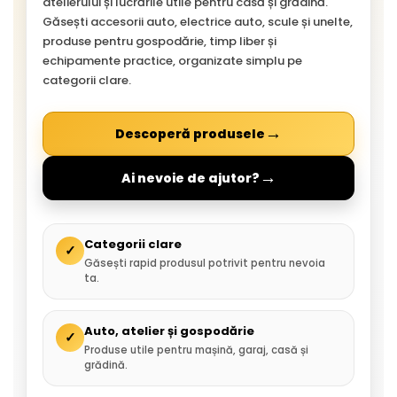
atelierului și lucrările utile pentru casă și grădină.
Găsești accesorii auto, electrice auto, scule și unelte,
produse pentru gospodărie, timp liber și
echipamente practice, organizate simplu pe
categorii clare.
→
Descoperă produsele
→
Ai nevoie de ajutor?
Categorii clare
✓
Găsești rapid produsul potrivit pentru nevoia
ta.
Auto, atelier și gospodărie
✓
Produse utile pentru mașină, garaj, casă și
grădină.