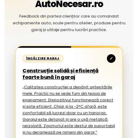
AutoNecesar.ro
Feedback din partea clienților care au comandat
echipamente auto, scule pentru atelier, produse pentru
garaj și utilaje pentru lucrări practice.
✓
ÎNCĂLZIRE GARAJ
Construcție solidă și eficiență
foarte bună în garaj
„Calitatea construcției a depășit așteptările
mele. Practic nu se vede fum din țeava de
eșapament. Dispozitivul funcționează corect
și este eficient. Chiar și la -2°C afară, este
confortabil să lucrezi doar cu un hanorac.
Garajul este detașat și are o ușă metalică,
neizolată. Zgomotul este destul de suportabil
și nu deranjează pe nimeni din garaj.”