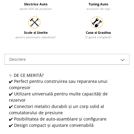
Electrice Auto
Tuning Auto
peste 400 de produse!
accesorii de top!
Scule si Unelte
Casa si Gradina
pentru pasionații adevărați!
O gamă completă!
Descriere
✨ DE CE MERITĂ?
✔️ Perfect pentru construirea sau repararea unui
compresor
✔️ Utilizare universală pentru multe capacități de
rezervor
✔️ Conectori metalici durabili și un corp solid al
comutatorului de presiune
✔️ Posibilitatea de auto-asamblare și configurare
✔️ Design compact și ajustare convenabilă