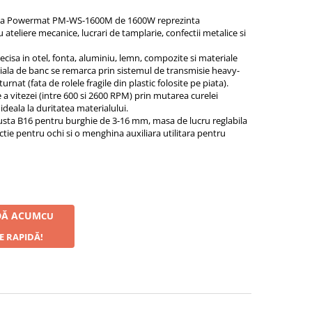
ana Powermat PM-WS-1600M de 1600W reprezinta
ateliere mecanice, lucrari de tamplarie, confectii metalice si
cisa in otel, fonta, aluminiu, lemn, compozite si materiale
iala de banc se remarca prin sistemul de transmisie heavy-
rnat (fata de rolele fragile din plastic folosite pe piata).
 a vitezei (intre 600 si 2600 RPM) prin mutarea curelei
deala la duritatea materialului.
sta B16 pentru burghie de 3-16 mm, masa de lucru reglabila
ctie pentru ochi si o menghina auxiliara utilitara pentru
Ă ACUM
CU
E RAPIDĂ!