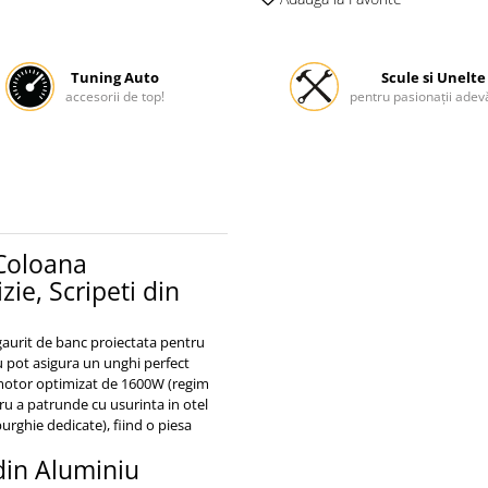
Tuning Auto
Scule si Unelte
accesorii de top!
pentru pasionații adevă
 Coloana
e, Scripeti din
urit de banc proiectata pentru
u pot asigura un unghi perfect
motor optimizat de 1600W (regim
ru a patrunde cu usurinta in otel
burghie dedicate), fiind o piesa
din Aluminiu