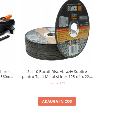
 profil
Set 10 Bucati Disc Abraziv Subtire
Cric Aut
80-360mm+
pentru Taiat Metal si Inox 125 x 1 x 22.2
2.5 Tone, 
3T cu pin
mm, Profil Plat Heavy-Duty (Model
Te
22,37 Lei
42503)
ADAUGA IN COS