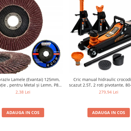
braziv Lamele (Evantai) 125mm,
Cric manual hidraulic crocodil
ție , pentru Metal și Lemn, P80
scazut 2.5T, 2 roti pivotante, 
125x22.2mm
set 2 capre auto pentru sprijin 
2,38 Lei
279,94 Lei
ADAUGA IN COS
ADAUGA IN COS