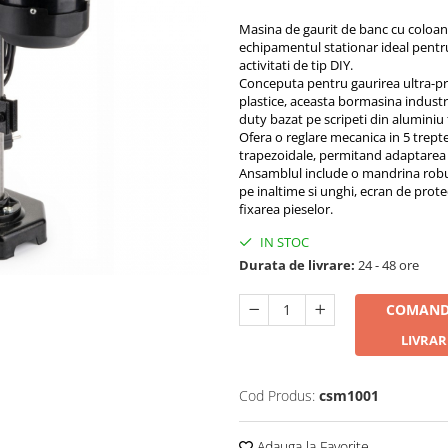
Masina de gaurit de banc cu colo
echipamentul stationar ideal pentru 
activitati de tip DIY.
Conceputa pentru gaurirea ultra-pre
plastice, aceasta bormasina industr
duty bazat pe scripeti din aluminiu tu
Ofera o reglare mecanica in 5 trepte
trapezoidale, permitand adaptarea i
Ansamblul include o mandrina robu
pe inaltime si unghi, ecran de prote
fixarea pieselor.
IN STOC
Durata de livrare:
24 - 48 ore
COMAND
LIVRAR
Cod Produs:
csm1001
Adauga la Favorite