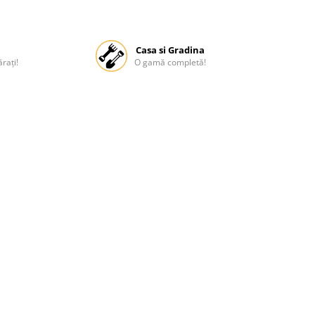
Casa si Gradina
rați!
O gamă completă!