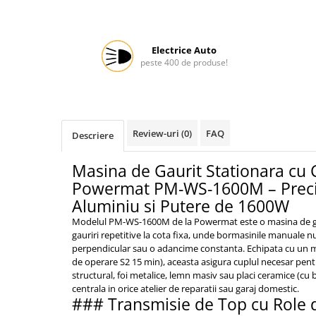
Protectia muncii
Scule Pneumatice
Electrice Auto
Slefuitoare
peste 400 de produse!
Suport auto
Suport motocicleta
Surubelnite
Review-uri
(0)
FAQ
Descriere
Tunuri de caldura si aeroteme
Masina de Gaurit Stationara cu
Utilaje constructie
Powermat PM-WS-1600M – Precizi
Aluminiu si Putere de 1600W
Modelul PM-WS-1600M de la Powermat este o masina de ga
gauriri repetitive la cota fixa, unde bormasinile manuale n
perpendicular sau o adancime constanta. Echipata cu un 
de operare S2 15 min), aceasta asigura cuplul necesar pent
structural, foi metalice, lemn masiv sau placi ceramice (cu 
centrala in orice atelier de reparatii sau garaj domestic.
### Transmisie de Top cu Role 