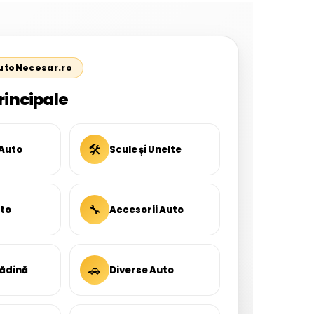
AutoNecesar.ro
rincipale
🛠
 Auto
Scule și Unelte
🔧
uto
Accesorii Auto
🚗
rădină
Diverse Auto