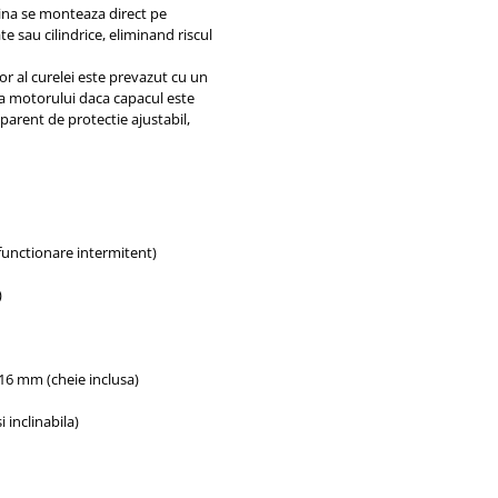
ina se monteaza direct pe
e sau cilindrice, eliminand riscul
 al curelei este prevazut cu un
a motorului daca capacul este
parent de protectie ajustabil,
functionare intermitent)
)
6 mm (cheie inclusa)
 inclinabila)