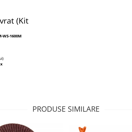
rat (Kit
PM-WS-1600M
ui)
ax
PRODUSE SIMILARE