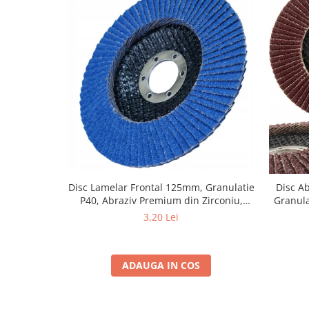
Disc Lamelar Frontal 125mm, Granulatie
Disc A
P40, Abraziv Premium din Zirconiu,
Granula
Prindere 22.23mm, Viteza Maxima 13300
3,20 Lei
RPM, pentru Slefuire Otel, Inox, Lemn si
Metal,
ADAUGA IN COS