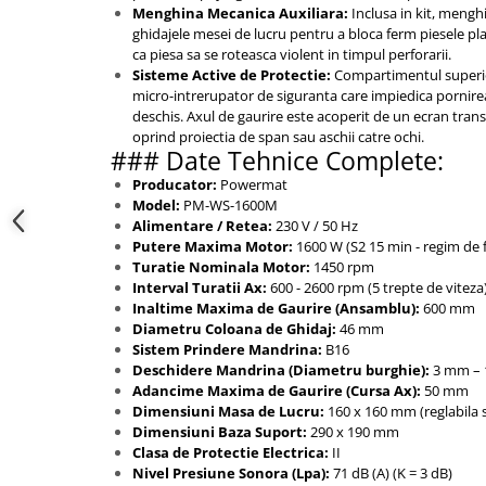
Menghina Mecanica Auxiliara:
Inclusa in kit, mengh
ghidajele mesei de lucru pentru a bloca ferm piesele plat
ca piesa sa se roteasca violent in timpul perforarii.
Sisteme Active de Protectie:
Compartimentul superior
micro-intrerupator de siguranta care impiedica pornire
deschis. Axul de gaurire este acoperit de un ecran trans
oprind proiectia de span sau aschii catre ochi.
### Date Tehnice Complete:
Producator:
Powermat
Model:
PM-WS-1600M
Alimentare / Retea:
230 V / 50 Hz
Putere Maxima Motor:
1600 W (S2 15 min - regim de 
Turatie Nominala Motor:
1450 rpm
Interval Turatii Ax:
600 - 2600 rpm (5 trepte de viteza
Inaltime Maxima de Gaurire (Ansamblu):
600 mm
Diametru Coloana de Ghidaj:
46 mm
Sistem Prindere Mandrina:
B16
Deschidere Mandrina (Diametru burghie):
3 mm – 1
Adancime Maxima de Gaurire (Cursa Ax):
50 mm
Dimensiuni Masa de Lucru:
160 x 160 mm (reglabila si
Dimensiuni Baza Suport:
290 x 190 mm
Clasa de Protectie Electrica:
II
Nivel Presiune Sonora (Lpa):
71 dB (A) (K = 3 dB)