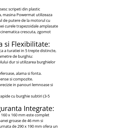
sc scripeti din plastic
na, masina Powermat utilizeaza
rul de putere de la motorul cu
unei curele trapezoidale amplasate
a cinematica crescuta, zgomot
si Flexibilitate:
a turatiei in 5 trepte distincte,
iametre de burghiu:
lui dur si utilizarea burghielor
eroase, alama si fonta.
dense si compozite.
recizie in panouri lemnoase si
apide cu burghie subtiri (3-5
uranta Integrate:
 160 x 160 mm este complet
loanei groase de 46 mm si
a turnata de 290 x 190 mm ofera un