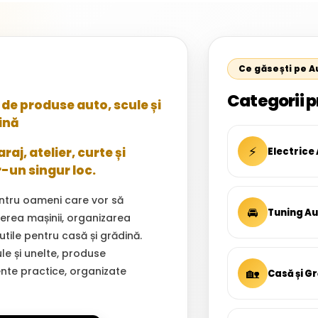
Ce găsești pe 
Categorii p
de produse auto, scule și
ină
⚡
aj, atelier, curte și
Electrice
r-un singur loc.
ntru oameni care vor să
🚘
Tuning A
inerea mașinii, organizarea
 utile pentru casă și grădină.
ule și unelte, produse
ente practice, organizate
🏡
Casă și G