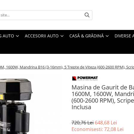
G AUTO
ACCESORII AUTO
CASĂ & GRĂDINĂ
DIVERSE 
 1600W, Mandrina B16 (3-16mm), 5 Trepte de Viteza (600-2600 RPM), Scripe
Masina de Gaurit de 
1600M, 1600W, Mandrin
(600-2600 RPM), Scripe
Inclusa
720,76 Lei
648,68 Lei
Economisesti:
72,08
Lei