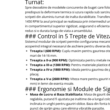
Turnat:
Spre deosebire de modelele concurente de buget care folose
predispusi la deformare termica si uzura rapida sub sarci
scripeti din aluminiu turnat de inalta durabilitate. Transfe
1450 RPM la axul principal se realizeaza prin intermediul 
in compartimentul superior rigidizat, asigurand o eficient
redus si o durata lunga de viata a ansamblului.
### Control in 5 Trepte de Viteza 
Sistemul modular de scripeti permite configurarea mecanica 
acoperind integral necesarul de aschiere pentru diverse d
Treapta I (600 RPM):
Cuplu maxim pentru gaurirea otelu
mari de 14-16 mm.
Treapta a II-a (900 RPM):
Optimizata pentru metale nef
Treapta a III-a (1300 RPM):
Pentru materiale plastice 
Treapta a IV-a (1800 RPM):
Ideala pentru gaurirea de p
placaj.
Treapta a V-a (2600 RPM):
Viteza mare pentru gauriri r
mm) in lemn de esenta moale.
### Ergonomie si Module de Sig
Masa de Lucru si Baza Stabilizata:
Masa de gaurit de
reglabila, putand fi ajustata pe inaltime de-a lungul co
inclinata in unghi pentru gauriri oblice. Baza din font
punct de sprijin greu care elimina vibratiile parazite.