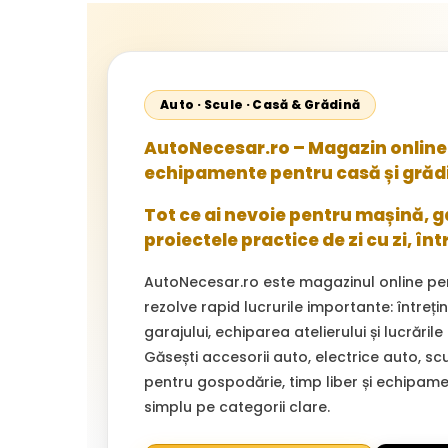
Auto · Scule · Casă & Grădină
AutoNecesar.ro – Magazin online 
echipamente pentru casă și grăd
Tot ce ai nevoie pentru mașină, gar
proiectele practice de zi cu zi, înt
AutoNecesar.ro este magazinul online pe
rezolve rapid lucrurile importante: întreț
garajului, echiparea atelierului și lucrările
Găsești accesorii auto, electrice auto, sc
pentru gospodărie, timp liber și echipam
simplu pe categorii clare.