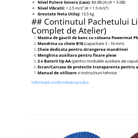
Nivel Putere Sonora (Lwa):
84 dB (A) (K = 3 dB)
Nivel Vibratii:
> 2.5 m/s² (K = 1.5 m/s²)
Greutate Neta Utilaj:
13.5 kg
## Continutul Pachetului Liv
Complet de Atelier)
Masina de gaurit de banc cu coloana Powermat 
Mandrina cu cheie B16
(capacitate 3 - 16 mm)
Cheie dedicata pentru strangerea mandrinei
Menghina auxiliara pentru fixare piese
2 x Baterii tip AA
(pentru modulele auxiliare ale capul
Ecran/Carcasa de protectie transparenta pentru 
Manual de utilizare
si instructiuni tehnice
Informatii conformitate produs