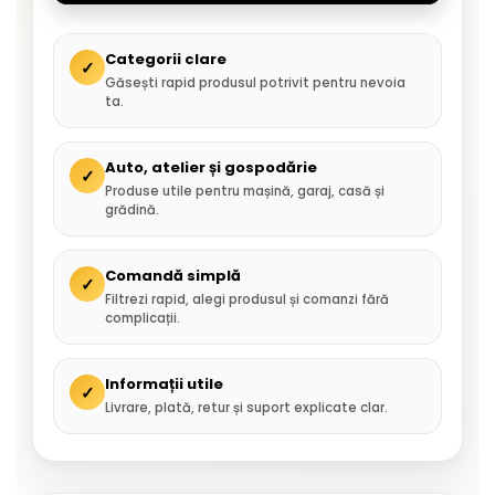
Categorii clare
✓
Găsești rapid produsul potrivit pentru nevoia
ta.
Auto, atelier și gospodărie
✓
Produse utile pentru mașină, garaj, casă și
grădină.
Comandă simplă
✓
Filtrezi rapid, alegi produsul și comanzi fără
complicații.
Informații utile
✓
Livrare, plată, retur și suport explicate clar.