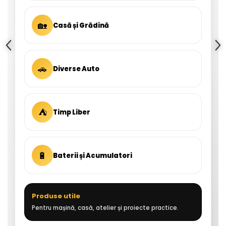
🏡
Casă și Grădină
🚗
Diverse Auto
⛺
Timp Liber
🔋
Baterii și Acumulatori
Produse utile
Pentru mașină, casă, atelier și proiecte practice.