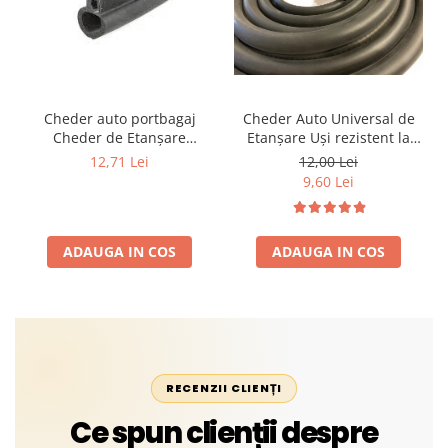
Cheder auto portbagaj
Cheder Auto Universal de
Cheder de Etanșare
Etanșare Uși rezistent la
Profesional din Cauciuc -
intemperii, raze UV,
12,71 Lei
12,00 Lei
Rezistent la Apă și
îmbătrânire și temperaturi
9,60 Lei
Temperaturi Înalte, Multi-
extreme
Aplicații Vânzare la Metru
Liniar
ADAUGA IN COS
ADAUGA IN COS
RECENZII CLIENȚI
Ce spun clienții despre