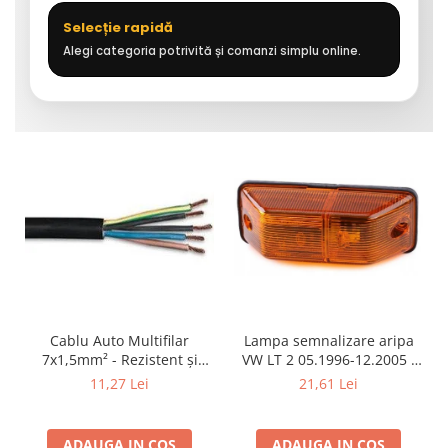
Selecție rapidă
Alegi categoria potrivită și comanzi simplu online.
Cablu Auto Multifilar
Lampa semnalizare aripa
7x1,5mm² - Rezistent și
VW LT 2 05.1996-12.2005 ;
Flexibil pentru Remorci 12V-
Mercedes Sprinter 1995-
11,27 Lei
21,61 Lei
24V
2002, 512D-814 DA; Actros
1996-2002; Unimog 1949-;
Neoplan Euroliner,
ADAUGA IN COS
ADAUGA IN COS