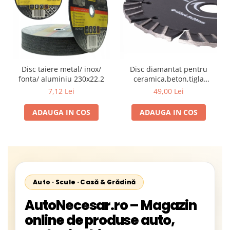
Disc taiere metal/ inox/
Disc diamantat pentru
fonta/ aluminiu 230x22.2
ceramica,beton,tigla
diametru 133 mm grosimea
7,12 Lei
49,00 Lei
4,5 mm
ADAUGA IN COS
ADAUGA IN COS
Auto · Scule · Casă & Grădină
AutoNecesar.ro – Magazin
online de produse auto,