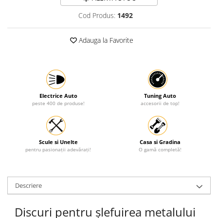
Protectia muncii
Cod Produs:
1492
Scule Pneumatice
Adauga la Favorite
Slefuitoare
Suport auto
Suport motocicleta
Surubelnite
Electrice Auto
Tuning Auto
Tunuri de caldura si aeroteme
peste 400 de produse!
accesorii de top!
Utilaje constructie
Scule si Unelte
Casa si Gradina
pentru pasionații adevărați!
O gamă completă!
Descriere
Discuri pentru șlefuirea metalului