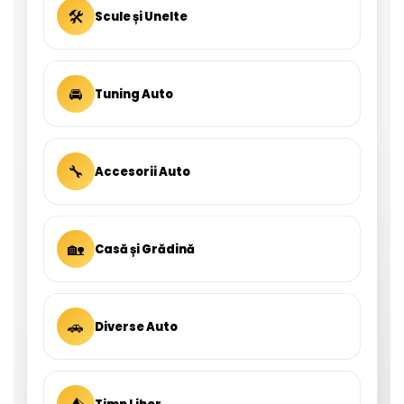
🛠
Scule și Unelte
🚘
Tuning Auto
🔧
Accesorii Auto
🏡
Casă și Grădină
🚗
Diverse Auto