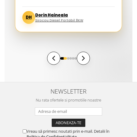
Dorin Haineala
DH
Sirocou Diesel Portabil 8KW
NEWSLETTER
Nu rata ofertele si promotiile noastre
Vreau să primesc noutati prin e-mail. Detalii în
Politica de Confidențialitate
.