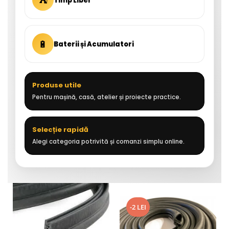
⛺
Timp Liber
🔋
Baterii și Acumulatori
Produse utile
Pentru mașină, casă, atelier și proiecte practice.
Selecție rapidă
Alegi categoria potrivită și comanzi simplu online.
-2 LEI