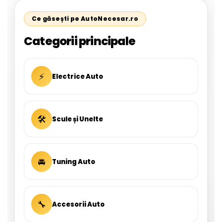
Ce găsești pe AutoNecesar.ro
Categorii principale
⚡
Electrice Auto
🛠
Scule și Unelte
🚘
Tuning Auto
🔧
Accesorii Auto