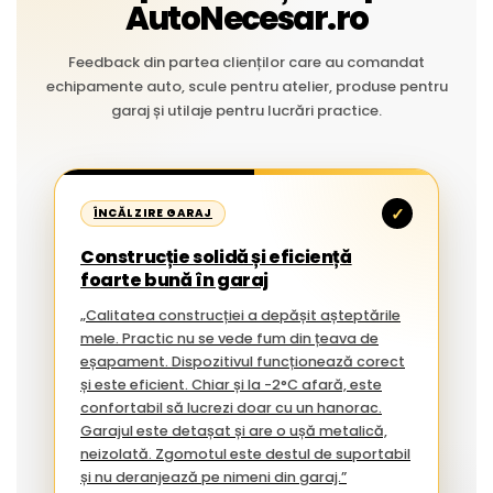
AutoNecesar.ro
Feedback din partea clienților care au comandat
echipamente auto, scule pentru atelier, produse pentru
garaj și utilaje pentru lucrări practice.
✓
ÎNCĂLZIRE GARAJ
Construcție solidă și eficiență
foarte bună în garaj
„Calitatea construcției a depășit așteptările
mele. Practic nu se vede fum din țeava de
eșapament. Dispozitivul funcționează corect
și este eficient. Chiar și la -2°C afară, este
confortabil să lucrezi doar cu un hanorac.
Garajul este detașat și are o ușă metalică,
neizolată. Zgomotul este destul de suportabil
și nu deranjează pe nimeni din garaj.”