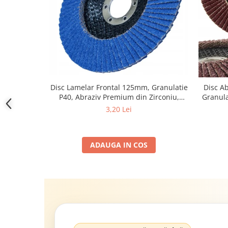
Disc Lamelar Frontal 125mm, Granulatie
Disc A
P40, Abraziv Premium din Zirconiu,
Granula
Prindere 22.23mm, Viteza Maxima 13300
3,20 Lei
RPM, pentru Slefuire Otel, Inox, Lemn si
Metal,
ADAUGA IN COS