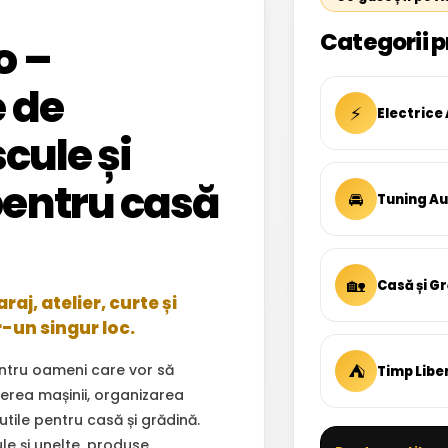
Categorii p
o –
 de
⚡
Electrice
cule și
entru casă
🚘
Tuning A
🏡
Casă și G
aj, atelier, curte și
r-un singur loc.
⛺
ntru oameni care vor să
Timp Libe
inerea mașinii, organizarea
 utile pentru casă și grădină.
ule și unelte, produse