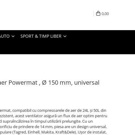
0,00
AUTO
SPORT & TIMP LIBER
aer Powermat , Ø 150 mm, universal
owermat, compatibil cu compresoarele de aer de 24L și 50L din
ezistent, acest ventilator asigură un flux de aer optim pentru
 supraîncălzirea în timpul utilizării prelungite. Cu un
rificiu de prindere de 14 mm, piesa are un design universal,
pulare (Tagred, Einhell, Makita, Kraft&Dele). Ușor de instalat,