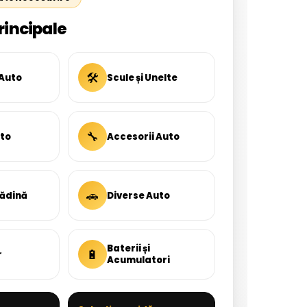
rincipale
🛠
 Auto
Scule și Unelte
🔧
uto
Accesorii Auto
🚗
rădină
Diverse Auto
Baterii și
🔋
r
Acumulatori