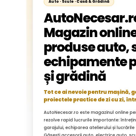
Auto · Scule · Casă & Grădină
AutoNecesar.r
Magazin online
produse auto, s
echipamente p
și grădină
Tot ce ai nevoie pentru mașină, gar
proiectele practice de zi cu zi, înt
AutoNecesar.ro este magazinul online pe
rezolve rapid lucrurile importante: întreț
garajului, echiparea atelierului și lucrările
Găsești accesorii auto, electrice auto, sc