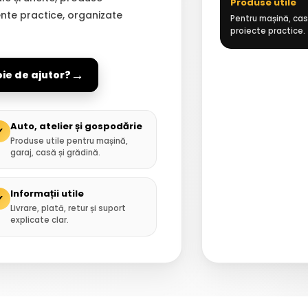
Produse utile
ente practice, organizate
Pentru mașină, casă
proiecte practice.
→
oie de ajutor?
Auto, atelier și gospodărie
✓
Produse utile pentru mașină,
garaj, casă și grădină.
Informații utile
✓
Livrare, plată, retur și suport
explicate clar.