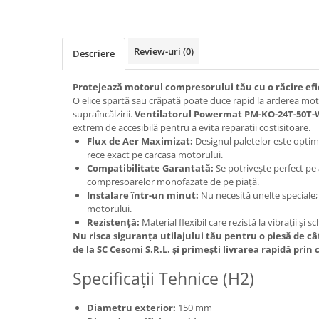
Protectia muncii
Scule Pneumatice
Review-uri
(0)
Descriere
Slefuitoare
Suport auto
Protejează motorul compresorului tău cu o răcire efi
O elice spartă sau crăpată poate duce rapid la arderea mo
Suport motocicleta
supraîncălzirii.
Ventilatorul Powermat PM-KO-24T-50T
extrem de accesibilă pentru a evita reparații costisitoare.
Surubelnite
Flux de Aer Maximizat:
Designul paletelor este optimi
Tunuri de caldura si aeroteme
rece exact pe carcasa motorului.
Compatibilitate Garantată:
Se potrivește perfect pe 
Utilaje constructie
compresoarelor monofazate de pe piață.
Instalare într-un minut:
Nu necesită unelte speciale; 
motorului.
Rezistență:
Material flexibil care rezistă la vibrații și
Nu risca siguranța utilajului tău pentru o piesă de c
de la SC Cesomi S.R.L. și primești livrarea rapidă prin 
Specificații Tehnice (H2)
Diametru exterior:
150 mm