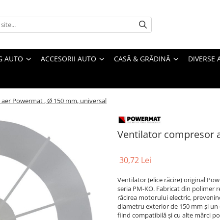
G AUTO
ACCESORII AUTO
CASĂ & GRĂDINĂ
DIVERSE 
 aer Powermat , Ø 150 mm, universal
Ventilator compresor 
30,72 Lei
Ventilator (elice răcire) original P
seria PM-KO. Fabricat din polimer r
răcirea motorului electric, prevenind
diametru exterior de 150 mm și un o
fiind compatibilă și cu alte mărci po