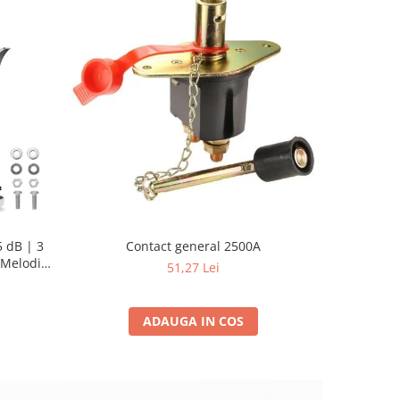
 dB | 3
Contact general 2500A
Set Acceso
Melodii
Pistol Vo
51,27 Lei
ADAUGA IN COS