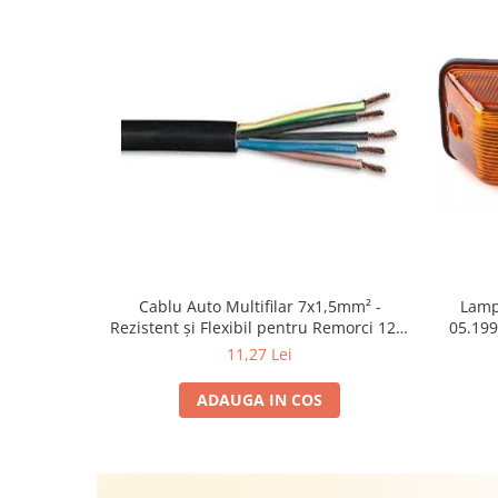
Cablu Auto Multifilar 7x1,5mm² -
Lamp
Rezistent și Flexibil pentru Remorci 12V-
05.199
24V
1995-2
11,27 Lei
2002; U
Sta
ADAUGA IN COS