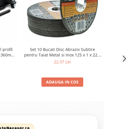
 profil
Set 10 Bucati Disc Abraziv Subtire
Cric Aut
80-360mm+
pentru Taiat Metal si Inox 125 x 1 x 22.2
2.5 Tone, 
3T cu pin
mm, Profil Plat Heavy-Duty (Model
Te
22,37 Lei
42503)
ADAUGA IN COS
AutoNecesar.ro