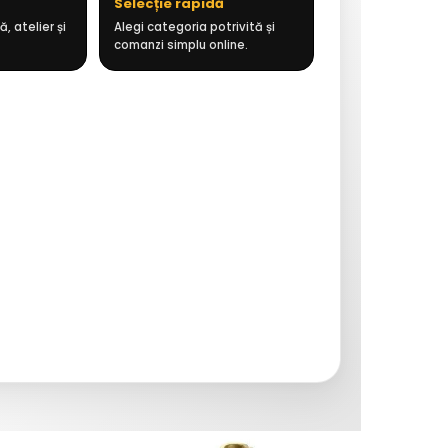
Selecție rapidă
, atelier și
Alegi categoria potrivită și
comanzi simplu online.