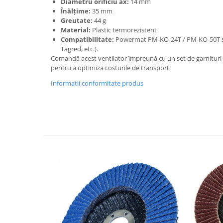
Diametru orificiu ax:
14 mm
Înălțime:
35 mm
Greutate:
44 g
Material:
Plastic termorezistent
Compatibilitate:
Powermat PM-KO-24T / PM-KO-50T și m
Tagred, etc.).
Comandă acest ventilator împreună cu un set de garnituri
pentru a optimiza costurile de transport!
Informatii conformitate produs