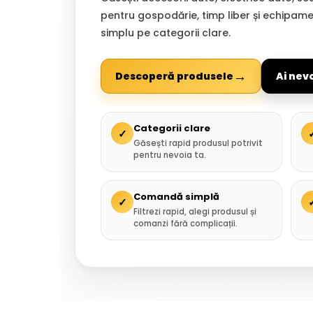
pentru gospodărie, timp liber și echipam
simplu pe categorii clare.
→
Descoperă produsele
Ai nev
Categorii clare
✓
Găsești rapid produsul potrivit
pentru nevoia ta.
Comandă simplă
✓
Filtrezi rapid, alegi produsul și
comanzi fără complicații.