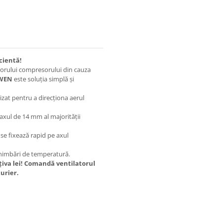
cientă!
torului compresorului din cauza
-WEN
este soluția simplă și
zat pentru a direcționa aerul
axul de 14 mm al majorității
se fixează rapid pe axul
 schimbări de temperatură.
âțiva lei! Comandă ventilatorul
curier.