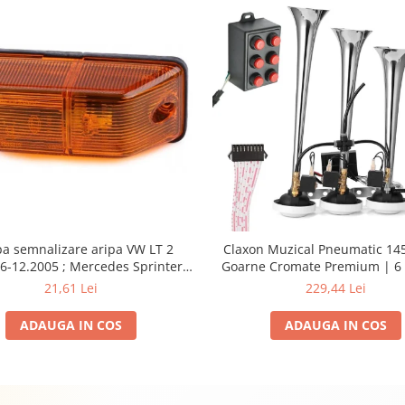
a semnalizare aripa VW LT 2
Claxon Muzical Pneumatic 145
6-12.2005 ; Mercedes Sprinter
Goarne Cromate Premium | 6 
002, 512D-814 DA; Actros 1996-
Selectabile
21,61 Lei
229,44 Lei
nimog 1949-; Neoplan Euroliner,
rliner,Centroliner, Cityliner;
ADAUGA IN COS
ADAUGA IN COS