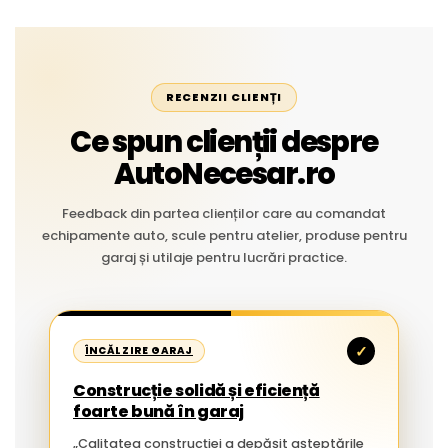
RECENZII CLIENȚI
Ce spun clienții despre
AutoNecesar.ro
Feedback din partea clienților care au comandat
echipamente auto, scule pentru atelier, produse pentru
garaj și utilaje pentru lucrări practice.
✓
ÎNCĂLZIRE GARAJ
Construcție solidă și eficiență
foarte bună în garaj
„Calitatea construcției a depășit așteptările