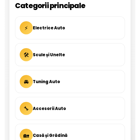
Categorii principale
⚡
Electrice Auto
🛠
Scule și Unelte
🚘
Tuning Auto
🔧
Accesorii Auto
🏡
Casă și Grădină