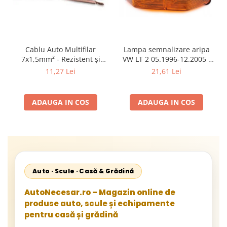
Cablu Auto Multifilar
Lampa semnalizare aripa
7x1,5mm² - Rezistent și
VW LT 2 05.1996-12.2005 ;
Flexibil pentru Remorci 12V-
Mercedes Sprinter 1995-
11,27 Lei
21,61 Lei
24V
2002, 512D-814 DA; Actros
1996-2002; Unimog 1949-;
Neoplan Euroliner,
ADAUGA IN COS
ADAUGA IN COS
Starliner,Centroliner,
Cityliner;
Auto · Scule · Casă & Grădină
AutoNecesar.ro – Magazin online de
produse auto, scule și echipamente
pentru casă și grădină