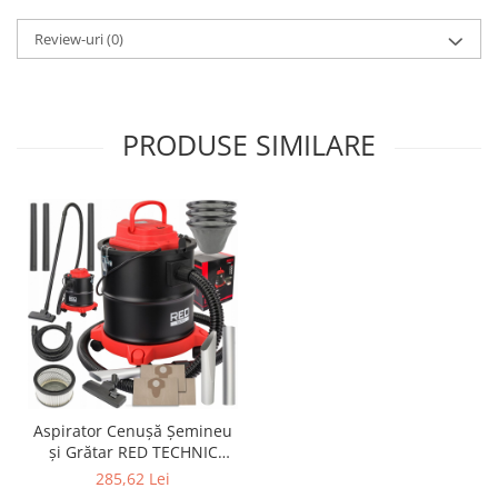
Review-uri
(0)
PRODUSE SIMILARE
Aspirator Cenușă Șemineu
și Grătar RED TECHNIC
2000W, 20 Litri, 3 în 1 cu
285,62 Lei
Funcție de Suflare și Filtru