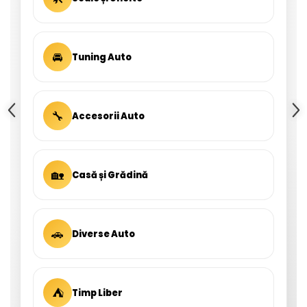
🚘
Tuning Auto
🔧
Accesorii Auto
🏡
Casă și Grădină
🚗
Diverse Auto
⛺
Timp Liber