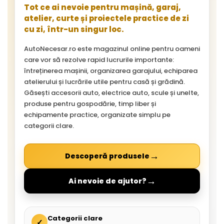
Tot ce ai nevoie pentru mașină, garaj,
atelier, curte și proiectele practice de zi
cu zi, într-un singur loc.
AutoNecesar.ro este magazinul online pentru oameni
care vor să rezolve rapid lucrurile importante:
întreținerea mașinii, organizarea garajului, echiparea
atelierului și lucrările utile pentru casă și grădină.
Găsești accesorii auto, electrice auto, scule și unelte,
produse pentru gospodărie, timp liber și
echipamente practice, organizate simplu pe
categorii clare.
→
Descoperă produsele
→
Ai nevoie de ajutor?
Categorii clare
✓