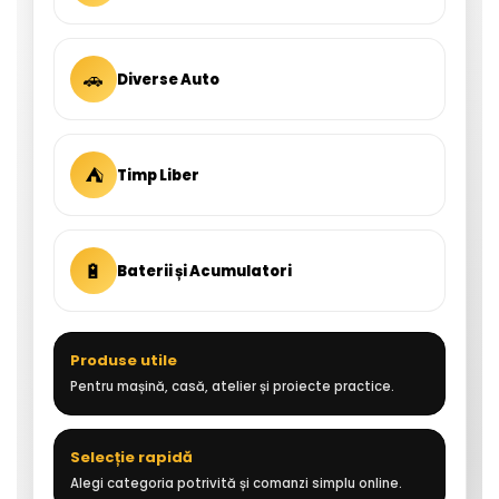
🚗
Diverse Auto
⛺
Timp Liber
🔋
Baterii și Acumulatori
Produse utile
Pentru mașină, casă, atelier și proiecte practice.
Selecție rapidă
Alegi categoria potrivită și comanzi simplu online.