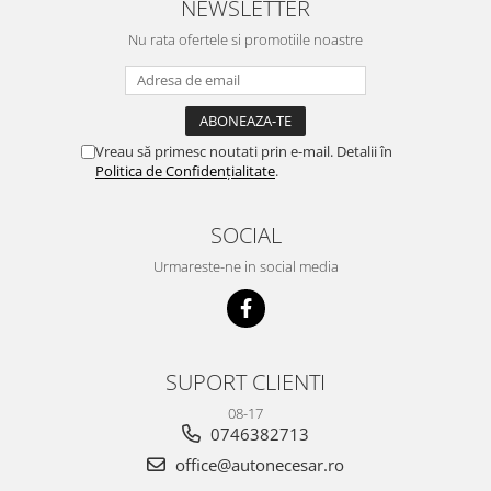
NEWSLETTER
Nu rata ofertele si promotiile noastre
Vreau să primesc noutati prin e-mail. Detalii în
Politica de Confidențialitate
.
SOCIAL
Urmareste-ne in social media
SUPORT CLIENTI
08-17
0746382713
office@autonecesar.ro