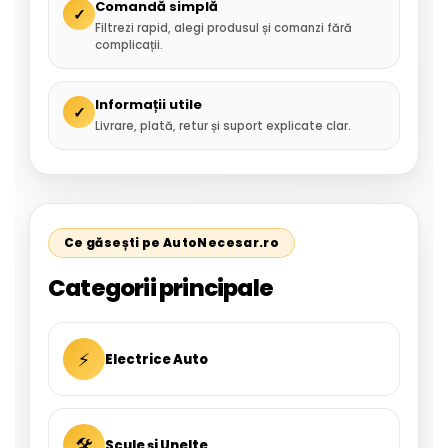
Comandă simplă
✓
Filtrezi rapid, alegi produsul și comanzi fără
complicații.
Informații utile
✓
Livrare, plată, retur și suport explicate clar.
Ce găsești pe AutoNecesar.ro
Categorii principale
⚡
Electrice Auto
🛠
Scule și Unelte