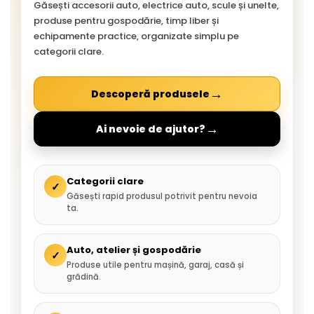
Găsești accesorii auto, electrice auto, scule și unelte,
produse pentru gospodărie, timp liber și
echipamente practice, organizate simplu pe
categorii clare.
→
Descoperă produsele
→
Ai nevoie de ajutor?
Categorii clare
✓
Găsești rapid produsul potrivit pentru nevoia
ta.
Auto, atelier și gospodărie
✓
Produse utile pentru mașină, garaj, casă și
grădină.