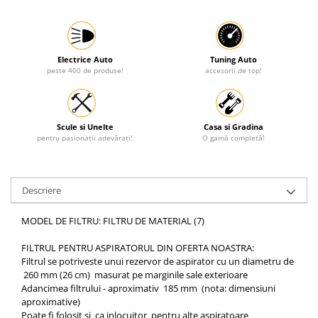
Protectia muncii
Scule Pneumatice
Electrice Auto
Tuning Auto
Slefuitoare
peste 400 de produse!
accesorii de top!
Suport auto
Suport motocicleta
Scule si Unelte
Casa si Gradina
Surubelnite
pentru pasionații adevărați!
O gamă completă!
Tunuri de caldura si aeroteme
Utilaje constructie
Descriere
MODEL DE FILTRU: FILTRU DE MATERIAL (7)
FILTRUL PENTRU ASPIRATORUL DIN OFERTA NOASTRA:
Filtrul se potriveste unui rezervor de aspirator cu un diametru de
260 mm (26 cm) masurat pe marginile sale exterioare
Adancimea filtrului - aproximativ 185 mm (nota: dimensiuni
aproximative)
Poate fi folosit si ca inlocuitor pentru alte aspiratoare