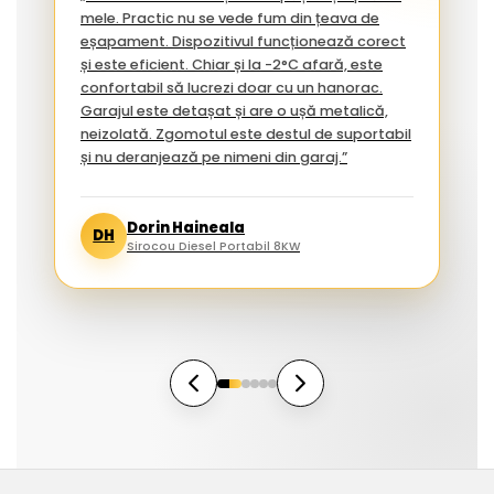
mele. Practic nu se vede fum din țeava de
eșapament. Dispozitivul funcționează corect
și este eficient. Chiar și la -2°C afară, este
confortabil să lucrezi doar cu un hanorac.
Garajul este detașat și are o ușă metalică,
neizolată. Zgomotul este destul de suportabil
și nu deranjează pe nimeni din garaj.”
Dorin Haineala
DH
Sirocou Diesel Portabil 8KW