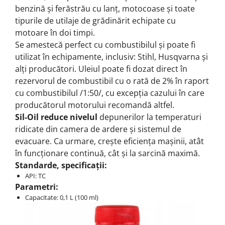
benzină și ferăstrău cu lanț, motocoase și toate
tipurile de utilaje de grădinărit echipate cu
motoare în doi timpi.
Se amestecă perfect cu combustibilul și poate fi
utilizat în echipamente, inclusiv:
Stihl, Husqvarna și
alți producători.
Uleiul poate fi dozat direct în
rezervorul de combustibil cu o rată de 2% în raport
cu combustibilul /1:50/, cu excepția cazului în care
producătorul motorului recomandă altfel.
Sil-Oil reduce nivelul
depunerilor la temperaturi
ridicate din camera de ardere și sistemul de
evacuare.
Ca urmare, crește eficiența mașinii, atât
în ​​funcționare continuă, cât și la sarcină maximă.
Standarde, specificații:
API: TC
Parametri:
Capacitate: 0,1 L (100 ml)