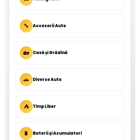
🔧
Accesorii Auto
🏡
Casă și Grădină
🚗
Diverse Auto
⛺
Timp Liber
🔋
Baterii și Acumulatori