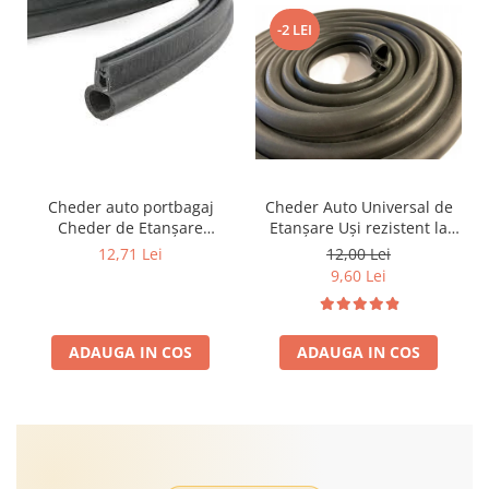
-2 LEI
Cheder auto portbagaj
Cheder Auto Universal de
Cheder de Etanșare
Etanșare Uși rezistent la
Profesional din Cauciuc -
intemperii, raze UV,
12,71 Lei
12,00 Lei
Rezistent la Apă și
îmbătrânire și temperaturi
9,60 Lei
Temperaturi Înalte, Multi-
extreme
Aplicații Vânzare la Metru
Liniar
ADAUGA IN COS
ADAUGA IN COS