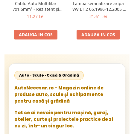
Cablu Auto Multifilar
Lampa semnalizare aripa
7x1,5mm² - Rezistent și
VW LT 2 05.1996-12.2005 ;
Flexibil pentru Remorci 12V-
Mercedes Sprinter 1995-
11,27 Lei
21,61 Lei
24V
2002, 512D-814 DA; Actros
1996-2002; Unimog 1949-;
Neoplan Euroliner,
ADAUGA IN COS
ADAUGA IN COS
Starliner,Centroliner,
Cityliner;
Auto · Scule · Casă & Grădină
AutoNecesar.ro – Magazin online de
produse auto, scule și echipamente
pentru casă și grădină
Tot ce ai nevoie pentru mașină, garaj,
atelier, curte și proiectele practice de zi
cu zi, într-un singur loc.