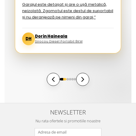
Garajul este detașat și are o ușă metalică,
neizolată. Zgomotul este destul de suportabil
și nu deranjează pe nimeni din garaj.”
Dorin Haineala
DH
Sirocou Diesel Portabil 8KW
NEWSLETTER
Nu rata ofertele si promotiile noastre