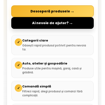
→
Descoperă produsele
→
Ai nevoie de ajutor?
Categorii clare
✓
Găsești rapid produsul potrivit pentru nevoia
ta.
Auto, atelier și gospodărie
✓
Produse utile pentru mașină, garaj, casă și
grădină.
Comandă simplă
✓
Filtrezi rapid, alegi produsul și comanzi fără
complicații.