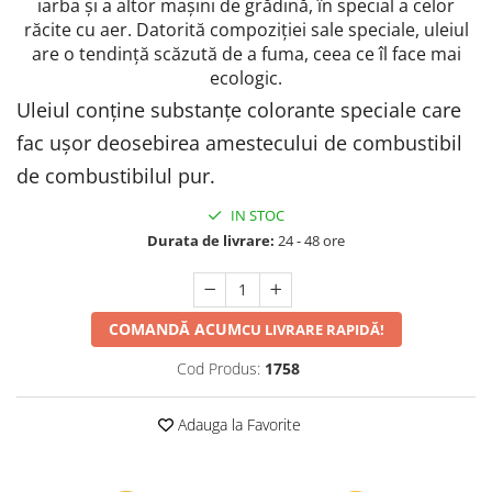
iarba și a altor mașini de grădină, în special a celor
răcite cu aer.
Datorită compoziției sale speciale, uleiul
Protectia muncii
are o tendință scăzută de a fuma, ceea ce îl face mai
Scule Pneumatice
ecologic.
Slefuitoare
Uleiul conține substanțe colorante speciale care
Suport auto
fac ușor deosebirea amestecului de combustibil
Suport motocicleta
de combustibilul pur.
Surubelnite
IN STOC
Tunuri de caldura si aeroteme
Durata de livrare:
24 - 48 ore
Utilaje constructie
COMANDĂ ACUM
CU LIVRARE RAPIDĂ!
Cod Produs:
1758
Adauga la Favorite