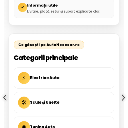
Informații utile
✓
Livrare, plată, retur și suport explicate clar.
Ce găsești pe AutoNecesar.ro
Categorii principale
⚡
Electrice Auto
🛠
Scule și Unelte
🚘
Tuning Auto