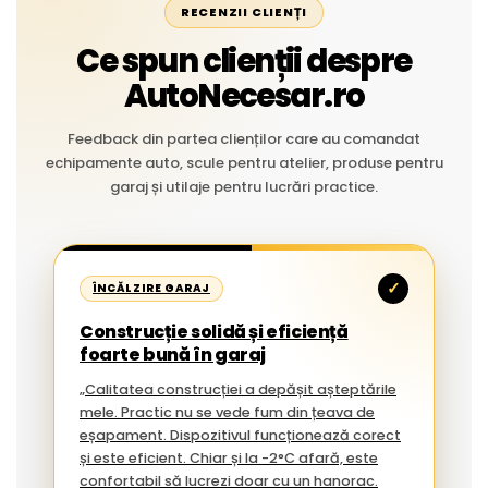
RECENZII CLIENȚI
Ce spun clienții despre
AutoNecesar.ro
Feedback din partea clienților care au comandat
echipamente auto, scule pentru atelier, produse pentru
garaj și utilaje pentru lucrări practice.
✓
ÎNCĂLZIRE GARAJ
Construcție solidă și eficiență
foarte bună în garaj
„Calitatea construcției a depășit așteptările
mele. Practic nu se vede fum din țeava de
eșapament. Dispozitivul funcționează corect
și este eficient. Chiar și la -2°C afară, este
confortabil să lucrezi doar cu un hanorac.