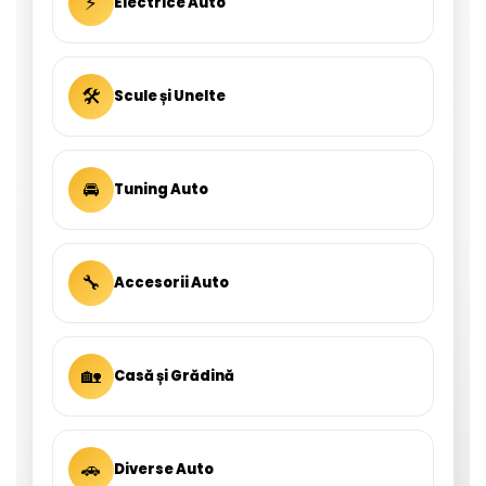
⚡
Electrice Auto
🛠
Scule și Unelte
🚘
Tuning Auto
🔧
Accesorii Auto
🏡
Casă și Grădină
🚗
Diverse Auto