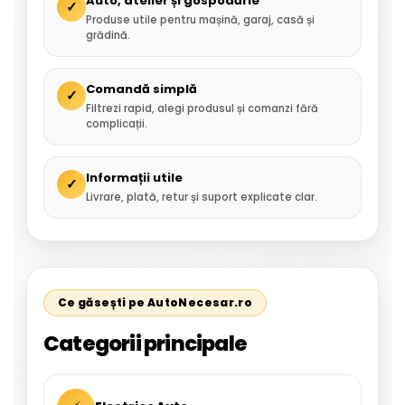
Auto, atelier și gospodărie
✓
Produse utile pentru mașină, garaj, casă și
grădină.
Comandă simplă
✓
Filtrezi rapid, alegi produsul și comanzi fără
complicații.
Informații utile
✓
Livrare, plată, retur și suport explicate clar.
Ce găsești pe AutoNecesar.ro
Categorii principale