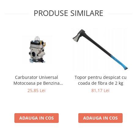
PRODUSE SIMILARE
Carburator Universal
Topor pentru despicat cu
Motocoasa pe Benzina
coada de fibra de 2 kg
(Motoare 2 Timpi),
25,85 Lei
81,17 Lei
Compatibil cu BLACK,
Demon, NAC, John
Gardener, Eurotec, Makita,
Al-Ko, Ansamblu Complet
cu Membrana, Distanta
ADAUGA IN COS
ADAUGA IN COS
Gauri 31mm