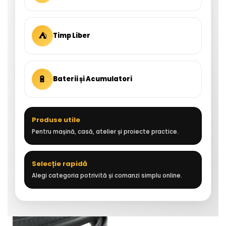
⛺
Timp Liber
🔋
Baterii și Acumulatori
Produse utile
Pentru mașină, casă, atelier și proiecte practice.
Selecție rapidă
Alegi categoria potrivită și comanzi simplu online.