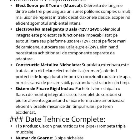
Efect Sonor pe 3 Tonuri (Muzical):
Diferenta de lungime
dintre cele trei pipe asigura un sunet polifonic complex si mult
mai usor de reperat in trafic decat claxonele clasice, acoperind
eficient zgomotul ambiental intens.
Electrovalva Inteligenta Duala (12V / 24V):
Solenoidul
integrat este proiectat sa functioneze impecabil atat pe
autoutilitare sau platforme usoare (12V), cat si pe flote mari
de camioane, autocare sau utilaje grele (24V), eliminand
necesitatea achizitionarii de componente separate de
adaptare.
Constructie Metalica Nichelata:
Suprafata exterioara este
tratata prin nichelare electrochimica (cromare), oferind
protectie de lunga durata impotriva coroziunii cauzate de apa,
noroi si sarea de pe carosabil, pastrandu-si stralucirea in timp.
Sistem de Fixare Rigid Inclus:
Pachetul vine echipat cu
flansa de montaj integrata si setul complet de suruburi si
piulite aferente, garantand o fixare ferma care amortizeaza
eficient vibratiile mecanice din timpul rularii pe teren
accidentat.
### Date Tehnice Complete:
Tip Produs:
Claxon pneumatic cu trei pipe (Trompeta tripla
muzicala)
Numar de Goarne:
3 pipe nichelate