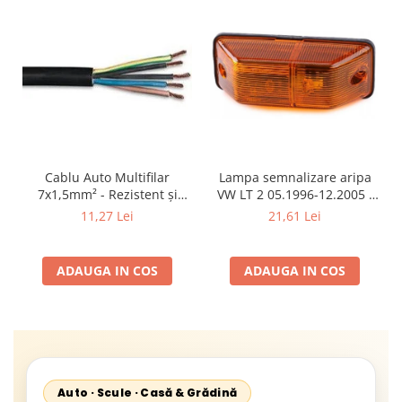
Cablu Auto Multifilar
Lampa semnalizare aripa
7x1,5mm² - Rezistent și
VW LT 2 05.1996-12.2005 ;
Flexibil pentru Remorci 12V-
Mercedes Sprinter 1995-
11,27 Lei
21,61 Lei
24V
2002, 512D-814 DA; Actros
1996-2002; Unimog 1949-;
Neoplan Euroliner,
ADAUGA IN COS
ADAUGA IN COS
Starliner,Centroliner,
Cityliner;
Auto · Scule · Casă & Grădină