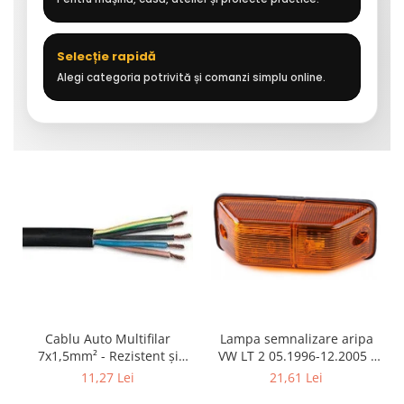
Selecție rapidă
Alegi categoria potrivită și comanzi simplu online.
Cablu Auto Multifilar
Lampa semnalizare aripa
7x1,5mm² - Rezistent și
VW LT 2 05.1996-12.2005 ;
Flexibil pentru Remorci 12V-
Mercedes Sprinter 1995-
11,27 Lei
21,61 Lei
24V
2002, 512D-814 DA; Actros