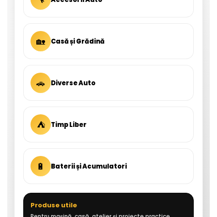
🏡
Casă și Grădină
🚗
Diverse Auto
⛺
Timp Liber
🔋
Baterii și Acumulatori
Produse utile
Pentru mașină, casă, atelier și proiecte practice.