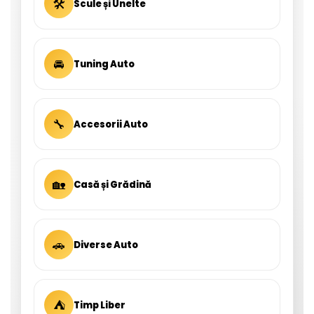
🛠
Scule și Unelte
🚘
Tuning Auto
🔧
Accesorii Auto
🏡
Casă și Grădină
🚗
Diverse Auto
⛺
Timp Liber