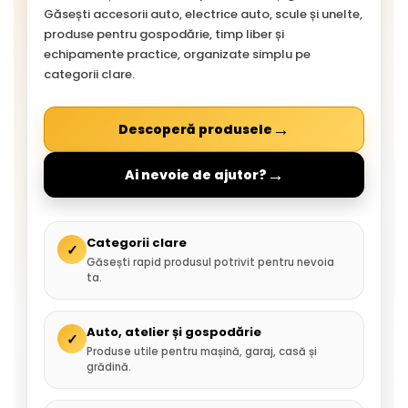
Găsești accesorii auto, electrice auto, scule și unelte,
produse pentru gospodărie, timp liber și
echipamente practice, organizate simplu pe
categorii clare.
→
Descoperă produsele
→
Ai nevoie de ajutor?
Categorii clare
✓
Găsești rapid produsul potrivit pentru nevoia
ta.
Auto, atelier și gospodărie
✓
Produse utile pentru mașină, garaj, casă și
grădină.