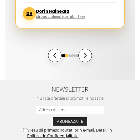
Dorin Haineala
DH
Sirocou Diesel Portabil 8KW
NEWSLETTER
Nu rata ofertele si promotiile noastre
Vreau să primesc noutati prin e-mail. Detalii în
Politica de Confidențialitate
.