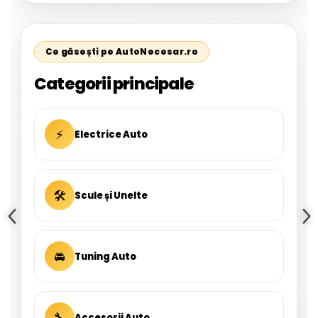
Ce găsești pe AutoNecesar.ro
Categorii principale
⚡
Electrice Auto
🛠
Scule și Unelte
🚘
Tuning Auto
🔧
Accesorii Auto