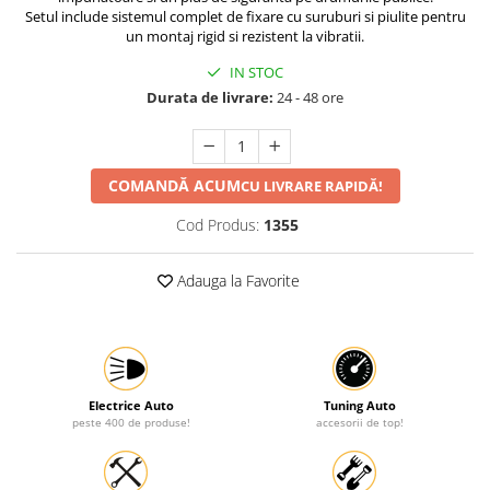
Setul include sistemul complet de fixare cu suruburi si piulite pentru
Protectia muncii
un montaj rigid si rezistent la vibratii.
Scule Pneumatice
IN STOC
Slefuitoare
Durata de livrare:
24 - 48 ore
Suport auto
Suport motocicleta
COMANDĂ ACUM
CU LIVRARE RAPIDĂ!
Surubelnite
Cod Produs:
1355
Tunuri de caldura si aeroteme
Utilaje constructie
Adauga la Favorite
Electrice Auto
Tuning Auto
peste 400 de produse!
accesorii de top!