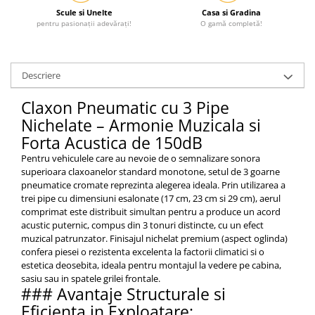
Scule si Unelte
Casa si Gradina
pentru pasionații adevărați!
O gamă completă!
Descriere
Claxon Pneumatic cu 3 Pipe
Nichelate – Armonie Muzicala si
Forta Acustica de 150dB
Pentru vehiculele care au nevoie de o semnalizare sonora
superioara claxoanelor standard monotone, setul de 3 goarne
pneumatice cromate reprezinta alegerea ideala. Prin utilizarea a
trei pipe cu dimensiuni esalonate (17 cm, 23 cm si 29 cm), aerul
comprimat este distribuit simultan pentru a produce un acord
acustic puternic, compus din 3 tonuri distincte, cu un efect
muzical patrunzator. Finisajul nichelat premium (aspect oglinda)
confera piesei o rezistenta excelenta la factorii climatici si o
estetica deosebita, ideala pentru montajul la vedere pe cabina,
sasiu sau in spatele grilei frontale.
### Avantaje Structurale si
Eficienta in Exploatare: