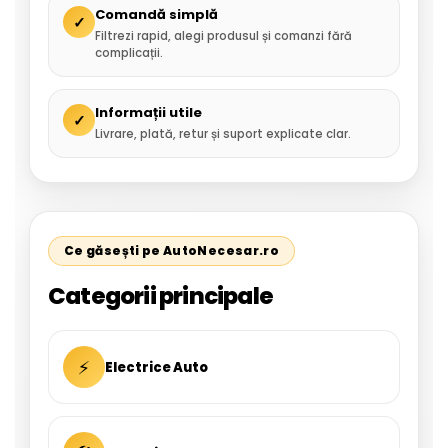
Comandă simplă
✓
Filtrezi rapid, alegi produsul și comanzi fără
complicații.
Informații utile
✓
Livrare, plată, retur și suport explicate clar.
Ce găsești pe AutoNecesar.ro
Categorii principale
⚡
Electrice Auto