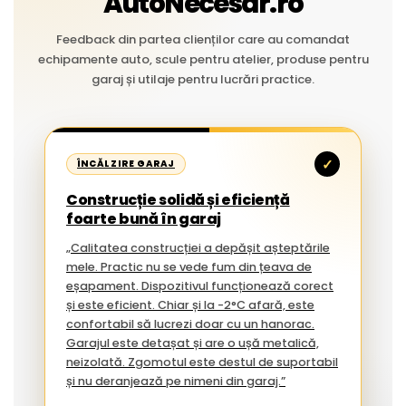
AutoNecesar.ro
Feedback din partea clienților care au comandat
echipamente auto, scule pentru atelier, produse pentru
garaj și utilaje pentru lucrări practice.
✓
ÎNCĂLZIRE GARAJ
Construcție solidă și eficiență
foarte bună în garaj
„Calitatea construcției a depășit așteptările
mele. Practic nu se vede fum din țeava de
eșapament. Dispozitivul funcționează corect
și este eficient. Chiar și la -2°C afară, este
confortabil să lucrezi doar cu un hanorac.
Garajul este detașat și are o ușă metalică,
neizolată. Zgomotul este destul de suportabil
și nu deranjează pe nimeni din garaj.”