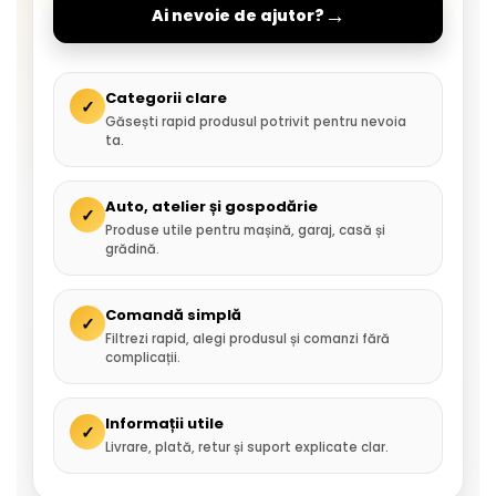
→
Ai nevoie de ajutor?
Categorii clare
✓
Găsești rapid produsul potrivit pentru nevoia
ta.
Auto, atelier și gospodărie
✓
Produse utile pentru mașină, garaj, casă și
grădină.
Comandă simplă
✓
Filtrezi rapid, alegi produsul și comanzi fără
complicații.
Informații utile
✓
Livrare, plată, retur și suport explicate clar.