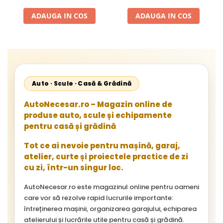
1996-2002; Unimog 1949-;
Neoplan Euroliner,
ADAUGA IN COS
ADAUGA IN COS
Starliner,Centroliner,
Cityliner;
Auto · Scule · Casă & Grădină
AutoNecesar.ro – Magazin online de
produse auto, scule și echipamente
pentru casă și grădină
Tot ce ai nevoie pentru mașină, garaj,
atelier, curte și proiectele practice de zi
cu zi, într-un singur loc.
AutoNecesar.ro este magazinul online pentru oameni
care vor să rezolve rapid lucrurile importante:
întreținerea mașinii, organizarea garajului, echiparea
atelierului și lucrările utile pentru casă și grădină.