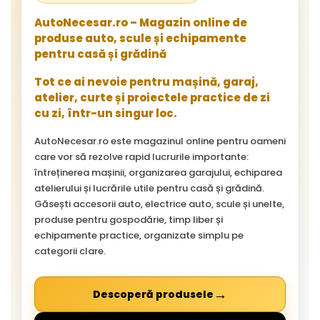
AutoNecesar.ro – Magazin online de
produse auto, scule și echipamente
pentru casă și grădină
Tot ce ai nevoie pentru mașină, garaj,
atelier, curte și proiectele practice de zi
cu zi, într-un singur loc.
AutoNecesar.ro este magazinul online pentru oameni
care vor să rezolve rapid lucrurile importante:
întreținerea mașinii, organizarea garajului, echiparea
atelierului și lucrările utile pentru casă și grădină.
Găsești accesorii auto, electrice auto, scule și unelte,
produse pentru gospodărie, timp liber și
echipamente practice, organizate simplu pe
categorii clare.
→
Descoperă produsele