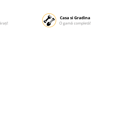
Casa si Gradina
rați!
O gamă completă!