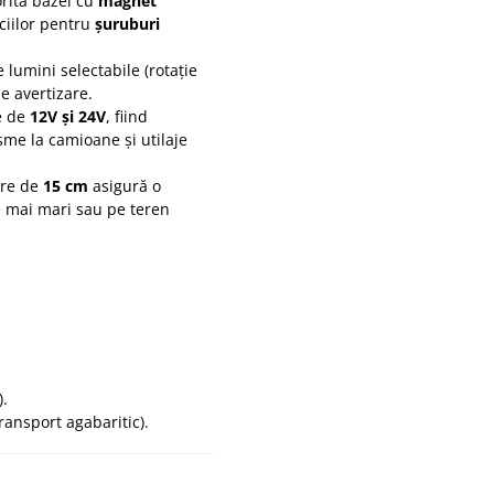
rită bazei cu
magnet
iciilor pentru
șuruburi
lumini selectabile (rotație
de avertizare.
e de
12V și 24V
, fiind
isme la camioane și utilaje
are de
15 cm
asigură o
ze mai mari sau pe teren
).
ransport agabaritic).