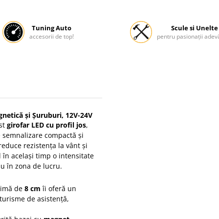
Tuning Auto
Scule si Unelte
accesorii de top!
pentru pasionații adevă
gnetică și Șuruburi, 12V-24V
est
girofar LED cu profil jos
,
e semnalizare compactă și
 reduce rezistența la vânt și
d în același timp o intensitate
u în zona de lucru.
ximă de
8 cm
îi oferă un
oturisme de asistență,