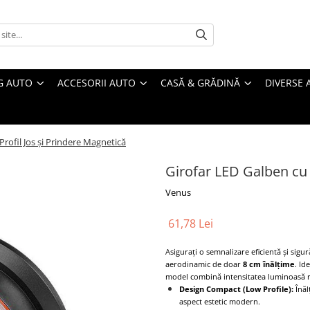
G AUTO
ACCESORII AUTO
CASĂ & GRĂDINĂ
DIVERSE 
Profil Jos și Prindere Magnetică
Girofar LED Galben cu 
Venus
61,78 Lei
Asigurați o semnalizare eficientă și sigu
aerodinamic de doar
8 cm înălțime
. Id
model combină intensitatea luminoasă rid
Design Compact (Low Profile):
Înăl
aspect estetic modern.