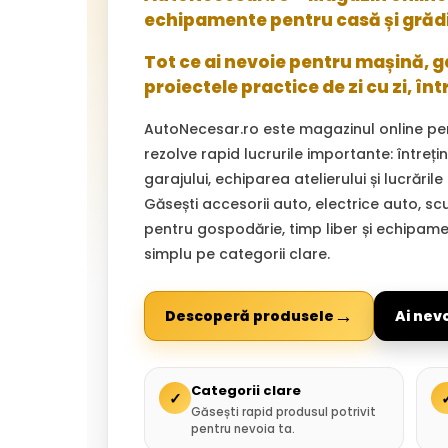
echipamente pentru casă și grăd
Tot ce ai nevoie pentru mașină, gar
proiectele practice de zi cu zi, înt
AutoNecesar.ro este magazinul online pe
rezolve rapid lucrurile importante: întreț
garajului, echiparea atelierului și lucrările
Găsești accesorii auto, electrice auto, sc
pentru gospodărie, timp liber și echipam
simplu pe categorii clare.
→
Descoperă produsele
Ai nev
Categorii clare
✓
Găsești rapid produsul potrivit
pentru nevoia ta.