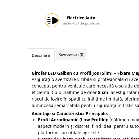
Protectia muncii
Scule Pneumatice
Electrice Auto
peste 400 de produse!
Slefuitoare
Suport auto
Suport motocicleta
Review-uri
(0)
Descriere
Surubelnite
Tunuri de caldura si aeroteme
Girofar LED Galben cu Profil Jos (Slim) – Fixare Ma
Utilaje constructie
Asigurați o avertizare vizibilă și profesională cu ac
conceput pentru vehicule care necesită o soluție d
eficientă. Cu o înălțime de doar
8 cm
, acest girofar
riscul de lovire în spații cu înălțime limitată, oferin
luminoasă remarcabilă pentru siguranța în trafic sa
Avantaje și Caracteristici Principale:
Profil Aerodinamic (Low Profile):
Înălțimea ma
aspect modern și discret, fiind ideal pentru aut
platforme sau utilaje agricole.