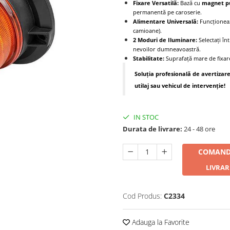
Fixare Versatilă:
Bază cu
magnet p
permanentă pe caroserie.
Alimentare Universală:
Funcționeaz
camioane).
2 Moduri de Iluminare:
Selectați în
nevoilor dumneavoastră.
Stabilitate:
Suprafață mare de fixar
Soluția profesională de avertizar
utilaj sau vehicul de intervenție!
IN STOC
Durata de livrare:
24 - 48 ore
COMAND
LIVRAR
Cod Produs:
C2334
Adauga la Favorite