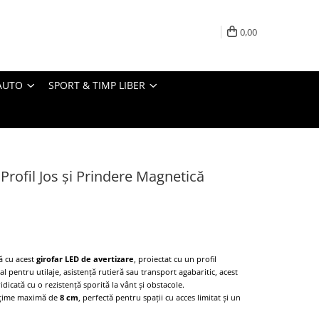
0,00
AUTO
SPORT & TIMP LIBER
Profil Jos și Prindere Magnetică
ră cu acest
girofar LED de avertizare
, proiectat cu un profil
eal pentru utilaje, asistență rutieră sau transport agabaritic, acest
icată cu o rezistență sporită la vânt și obstacole.
țime maximă de
8 cm
, perfectă pentru spații cu acces limitat și un