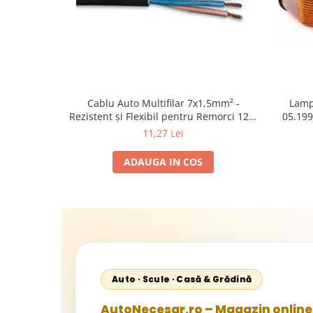
Cablu Auto Multifilar 7x1,5mm² -
Lamp
Rezistent și Flexibil pentru Remorci 12V-
05.199
24V
1995-2
11,27 Lei
2002; U
Sta
ADAUGA IN COS
Auto · Scule · Casă & Grădină
AutoNecesar.ro – Magazin online 