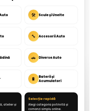
🛠
 Auto
Scule și Unelte
🔧
uto
Accesorii Auto
🚗
rădină
Diverse Auto
Baterii și
🔋
r
Acumulatori
Selecție rapidă
, atelier și
Alegi categoria potrivită și
comanzi simplu online.