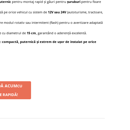
uternic
pentru montaj rapid și găuri pentru
șuruburi
pentru fixare
ă pe orice vehicul cu sistem de
12V sau 24V
(autoturisme, tractoare,
tre modul rotativ sau intermitent (flash) pentru o avertizare adaptată
e cu diametrul de
15 cm
, garantând o aderență excelentă.
e: compactă, puternică și extrem de ușor de instalat pe orice
Ă ACUM
CU
E RAPIDĂ!