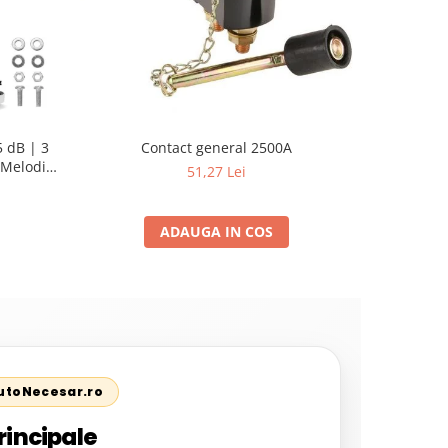
 dB | 3
Contact general 2500A
Set Acceso
Melodii
Pistol Vo
51,27 Lei
ADAUGA IN COS
AutoNecesar.ro
rincipale