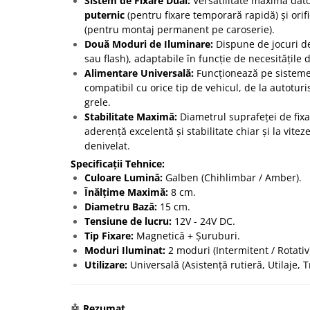
Sistem de Fixare Dual:
Versatilitate maximă dato
puternic
(pentru fixare temporară rapidă) și orif
(pentru montaj permanent pe caroserie).
Două Moduri de Iluminare:
Dispune de jocuri de 
sau flash), adaptabile în funcție de necesitățile 
Alimentare Universală:
Funcționează pe sistem
compatibil cu orice tip de vehicul, de la autotur
grele.
Stabilitate Maximă:
Diametrul suprafeței de fix
aderență excelentă și stabilitate chiar și la vite
denivelat.
Specificații Tehnice:
Culoare Lumină:
Galben (Chihlimbar / Amber).
Înălțime Maximă:
8 cm.
Diametru Bază:
15 cm.
Tensiune de lucru:
12V - 24V DC.
Tip Fixare:
Magnetică + Șuruburi.
Moduri Iluminat:
2 moduri (Intermitent / Rotativ
Utilizare:
Universală (Asistență rutieră, Utilaje, T
🤖
Rezumat