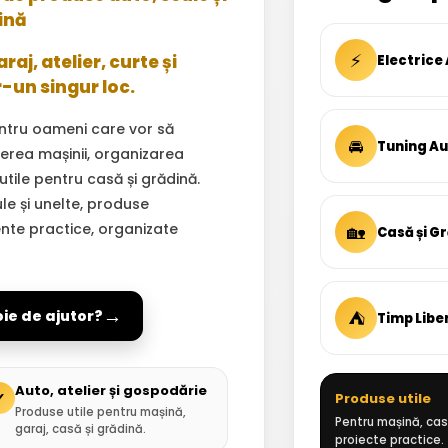
ină
⚡
aj, atelier, curte și
Electrice
r-un singur loc.
ntru oameni care vor să
🚘
Tuning A
inerea mașinii, organizarea
 utile pentru casă și grădină.
ule și unelte, produse
ente practice, organizate
🏡
Casă și G
→
⛺
oie de ajutor?
Timp Libe
Auto, atelier și gospodărie
✓
Produse utile
Produse utile pentru mașină,
Pentru mașină, casă
garaj, casă și grădină.
proiecte practice.