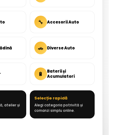
🔧
uto
Accesorii Auto
🚗
rădină
Diverse Auto
Baterii și
🔋
r
Acumulatori
Selecție rapidă
, atelier și
Alegi categoria potrivită și
comanzi simplu online.