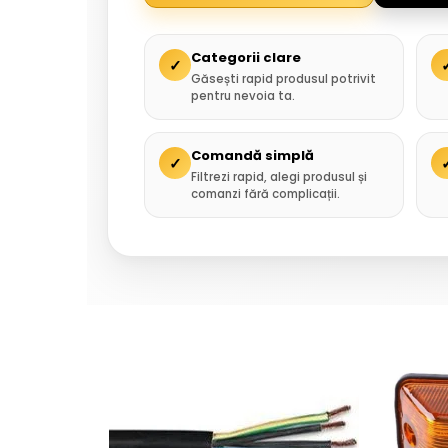
Categorii clare
✓
Găsești rapid produsul potrivit
pentru nevoia ta.
Comandă simplă
✓
Filtrezi rapid, alegi produsul și
comanzi fără complicații.