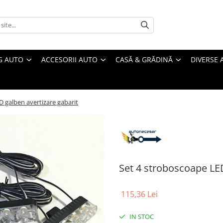
G AUTO
ACCESORII AUTO
CASĂ & GRĂDINĂ
DIVERSE 
 galben avertizare gabarit
Set 4 stroboscoape LED
115,36 Lei
IN STOC