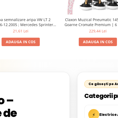
a semnalizare aripa VW LT 2
Claxon Muzical Pneumatic 145
6-12.2005 ; Mercedes Sprinter
Goarne Cromate Premium | 6 
002, 512D-814 DA; Actros 1996-
Selectabile
21,61 Lei
229,44 Lei
nimog 1949-; Neoplan Euroliner,
rliner,Centroliner, Cityliner;
ADAUGA IN COS
ADAUGA IN COS
Ce găsești pe 
Categorii p
o –
 de
⚡
Electrice