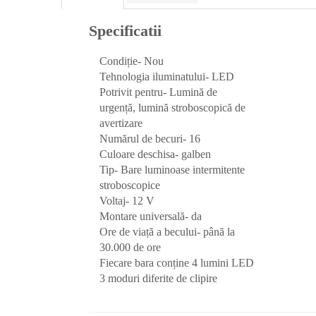
Protectia muncii
Specificatii
Scule Pneumatice
Condiție-
Nou
Slefuitoare
Tehnologia iluminatului-
LED
Suport auto
Potrivit pentru-
Lumină de
Suport motocicleta
urgență, lumină stroboscopică de
avertizare
Surubelnite
Numărul de becuri-
16
Tunuri de caldura si aeroteme
Culoare deschisa- ga
lben
Tip-
Bare luminoase intermitente
Utilaje constructie
stroboscopice
Voltaj-
12 V
Montare universală-
da
Ore de viață a becului- p
ână la
30.000 de ore
Fiecare bara conține 4 lumini LED
3 moduri diferite de clipire