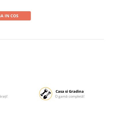
A IN COS
Casa si Gradina
rați!
O gamă completă!