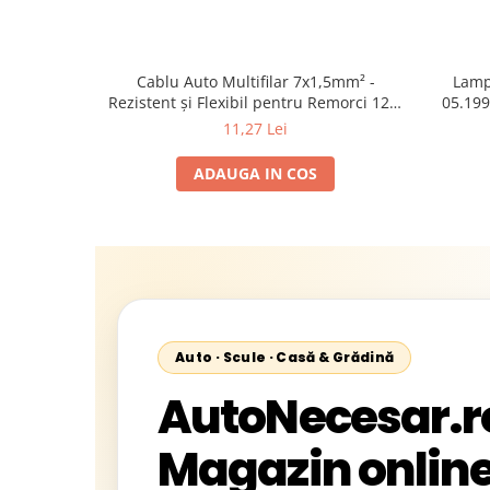
Cablu Auto Multifilar 7x1,5mm² -
Lamp
Rezistent și Flexibil pentru Remorci 12V-
05.199
24V
1995-2
11,27 Lei
2002; U
Sta
ADAUGA IN COS
Auto · Scule · Casă & Grădină
AutoNecesar.r
Magazin online