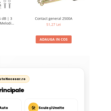
 dB | 3
Contact general 2500A
Pompa su
Melodii
Sellnet
51,27 Lei
pent
ADAUGA IN COS
AutoNecesar.ro
rincipale
🛠
 Auto
Scule și Unelte