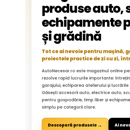
produse auto, s
echipamente p
și grădină
Tot ce ai nevoie pentru mașină, gar
proiectele practice de zi cu zi, înt
AutoNecesar.ro este magazinul online pe
rezolve rapid lucrurile importante: întreț
garajului, echiparea atelierului și lucrările
Găsești accesorii auto, electrice auto, sc
pentru gospodărie, timp liber și echipam
simplu pe categorii clare.
→
Descoperă produsele
Ai nev