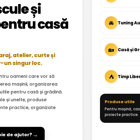
cule și
entru casă
🚘
Tuning A
🏡
Casă și G
aj, atelier, curte și
r-un singur loc.
⛺
ntru oameni care vor să
Timp Libe
inerea mașinii, organizarea
 utile pentru casă și grădină.
ule și unelte, produse
Produse utile
ente practice, organizate
Pentru mașină, casă
proiecte practice.
→
oie de ajutor?