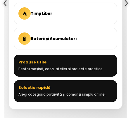
⛺
Timp Liber
🔋
Baterii și Acumulatori
Produse utile
Pentru mașină, casă, atelier și proiecte practice.
Selecție rapidă
Alegi categoria potrivită și comanzi simplu online.