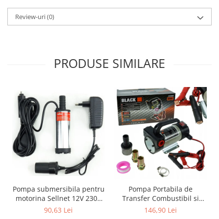
Review-uri
(0)
PRODUSE SIMILARE
Pompa submersibila pentru
Pompa Portabila de
motorina Sellnet 12V 230V
Transfer Combustibil si
38mm cu adaptor pentru
Motorina Mini CPN 12V,
90,63 Lei
146,90 Lei
bricheta SN909-230V
180W, Debit 50 l/min,