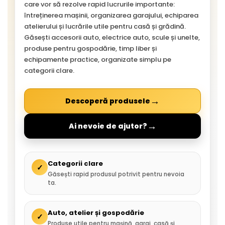
care vor să rezolve rapid lucrurile importante:
întreținerea mașinii, organizarea garajului, echiparea
atelierului și lucrările utile pentru casă și grădină.
Găsești accesorii auto, electrice auto, scule și unelte,
produse pentru gospodărie, timp liber și
echipamente practice, organizate simplu pe
categorii clare.
→
Descoperă produsele
→
Ai nevoie de ajutor?
Categorii clare
✓
Găsești rapid produsul potrivit pentru nevoia
ta.
Auto, atelier și gospodărie
✓
Produse utile pentru mașină, garaj, casă și