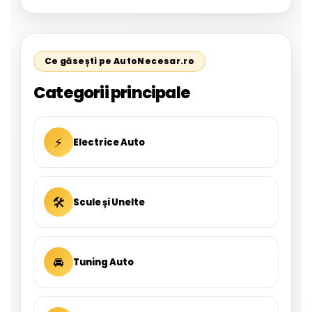
Ce găsești pe AutoNecesar.ro
Categorii principale
⚡
Electrice Auto
🛠
Scule și Unelte
🚘
Tuning Auto