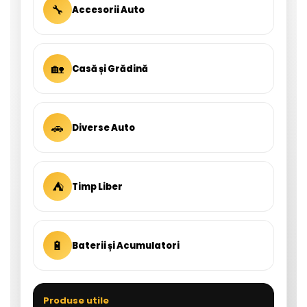
🔧
Accesorii Auto
🏡
Casă și Grădină
🚗
Diverse Auto
⛺
Timp Liber
🔋
Baterii și Acumulatori
Produse utile