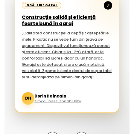
✓
ÎNCĂLZIRE GARAJ
Construcție solidă și eficiență
foarte bună în garaj
„Calitatea construcției a depășit așteptările
mele. Practic nu se vede fum din țeava de
eșapament. Dispozitivul funcționează corect
și este eficient. Chiar și la -2°C afară, este
confortabil să lucrezi doar cu un hanorac.
Garajul este detașat și are o ușă metalică,
neizolată. Zgomotul este destul de suportabil
și nu deranjează pe nimeni din garaj.”
Dorin Haineala
DH
Sirocou Diesel Portabil 8KW