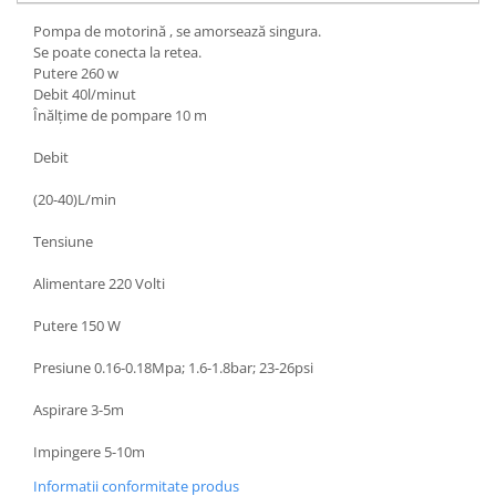
Pompa de motorină , se amorsează singura.
Se poate conecta la retea.
Putere 260 w
Debit 40l/minut
Înălțime de pompare 10 m
Debit
(20-40)L/min
Tensiune
Alimentare 220 Volti
Putere 150 W
Presiune 0.16-0.18Mpa; 1.6-1.8bar; 23-26psi
Aspirare 3-5m
Impingere 5-10m
Informatii conformitate produs