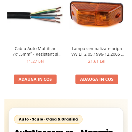
Cablu Auto Multifilar
Lampa semnalizare aripa
7x1,5mm² - Rezistent și
VW LT 2 05.1996-12.2005 ;
Flexibil pentru Remorci 12V-
Mercedes Sprinter 1995-
11,27 Lei
21,61 Lei
24V
2002, 512D-814 DA; Actros
1996-2002; Unimog 1949-;
Neoplan Euroliner,
ADAUGA IN COS
ADAUGA IN COS
Starliner,Centroliner,
Cityliner;
Auto · Scule · Casă & Grădină