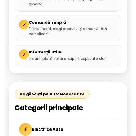
grădină.
Comandă simplă
✓
Filtrezi rapid, alegi produsul și comanzi fără
complicații.
Informații utile
✓
Livrare, plată, retur și suport explicate clar.
Ce găsești pe AutoNecesar.ro
Categorii principale
⚡
Electrice Auto