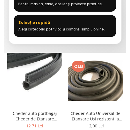
Pentru mașină, casă, atelier și proiecte practice.
Selecție rapidă
Alegi categoria potrivită și comanzi simplu online.
-2 LEI
Cheder auto portbagaj
Cheder Auto Universal de
Cheder de Etanșare
Etanșare Uși rezistent la
Profesional din Cauciuc -
intemperii, raze UV,
12,71 Lei
12,00 Lei
Rezistent la Apă și
îmbătrânire și temperaturi