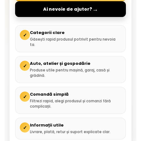
→
Ai nevoie de ajutor?
Categorii clare
✓
Găsești rapid produsul potrivit pentru nevoia
ta.
Auto, atelier și gospodărie
✓
Produse utile pentru mașină, garaj, casă și
grădină.
Comandă simplă
✓
Filtrezi rapid, alegi produsul și comanzi fără
complicații.
Informații utile
✓
Livrare, plată, retur și suport explicate clar.