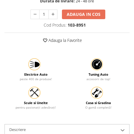
Durata de livrare:
24 - 48 ore
Protectia muncii
ADAUGA IN COS
Scule Pneumatice
Cod Produs:
103-8951
Slefuitoare
Suport auto
Adauga la Favorite
Suport motocicleta
Surubelnite
Tunuri de caldura si aeroteme
Utilaje constructie
Electrice Auto
Tuning Auto
peste 400 de produse!
accesorii de top!
Scule si Unelte
Casa si Gradina
pentru pasionații adevărați!
O gamă completă!
Descriere