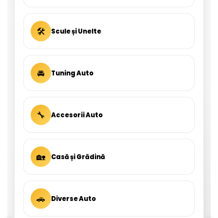
🛠
Scule și Unelte
🚘
Tuning Auto
🔧
Accesorii Auto
🏡
Casă și Grădină
🚗
Diverse Auto