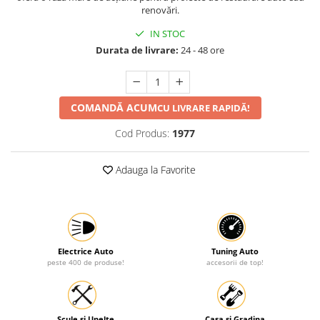
renovări.
Protectia muncii
IN STOC
Scule Pneumatice
Durata de livrare:
24 - 48 ore
Slefuitoare
Suport auto
COMANDĂ ACUM
Suport motocicleta
CU LIVRARE RAPIDĂ!
Surubelnite
Cod Produs:
1977
Tunuri de caldura si aeroteme
Adauga la Favorite
Utilaje constructie
Electrice Auto
Tuning Auto
peste 400 de produse!
accesorii de top!
Scule si Unelte
Casa si Gradina