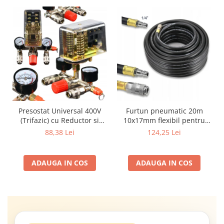
Presostat Universal 400V
Furtun pneumatic 20m
(Trifazic) cu Reductor si
10x17mm flexibil pentru
Colector Complet pentru
compresor rezistent la ulei
88,38 Lei
124,25 Lei
Compresor 100L - 500L
SN6012
ADAUGA IN COS
ADAUGA IN COS