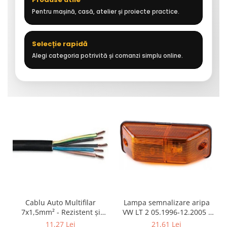
Pentru mașină, casă, atelier și proiecte practice.
Selecție rapidă
Alegi categoria potrivită și comanzi simplu online.
Cablu Auto Multifilar
Lampa semnalizare aripa
7x1,5mm² - Rezistent și
VW LT 2 05.1996-12.2005 ;
Flexibil pentru Remorci 12V-
Mercedes Sprinter 1995-
11,27 Lei
21,61 Lei