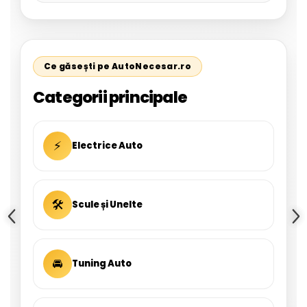
Ce găsești pe AutoNecesar.ro
Categorii principale
⚡
Electrice Auto
🛠
Scule și Unelte
🚘
Tuning Auto