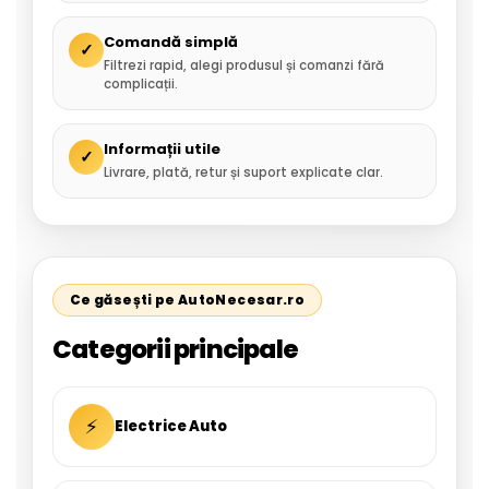
Comandă simplă
✓
Filtrezi rapid, alegi produsul și comanzi fără
complicații.
Informații utile
✓
Livrare, plată, retur și suport explicate clar.
Ce găsești pe AutoNecesar.ro
Categorii principale
⚡
Electrice Auto