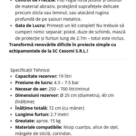
de material abraziv, protejând suprafețele delicate
precum sticla sau lemnul, sau atacând rugina
profundă de pe șasiuri metalice.
Gata de Lucru:
Primești un kit complet! Nu trebuie să
cumperi nimic separat: pistol, duze de schimb, mască
de protecție și furtun lung de 2.7m – totul este inclus.
Transformă renovările dificile în proiecte simple cu
echipamentele de la SC Cesomi S.R.L.!
Specificații Tehnice
Capacitate rezervor:
19 litri
Presiune de lucru:
4.3 – 7.5 bar
Necesar de aer:
250 – 700 litri/minut
Dimensiuni rezervor:
Ø 25 cm (diametru), 40 cm
(înălțime)
Înălțime totală:
72 cm (cu mâner)
Lungime furtun:
2.7 metri
Greutate:
aprox. 15 kg
Materiale compatibile:
Nisip cuarțos, alice de oțel,
mărgele de sticlă, corindon.