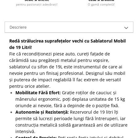
pentru pasionații adevărați!
O gamă completă!
Descriere
Redă strălucirea suprafețelor vechi cu Sablatorul Mobil
de 19 Litri!
Fie că recondiționezi piese auto, cureți fațade de
cărămidă sau pregătești metalul pentru vopsire,
sablatorul cu sifon de 19L este instrumentul de care ai
nevoie pentru un finisaj profesional. Designul său mobil
și puterea de impact reglabilă îl fac extrem de versatil
pentru orice atelier.
Mobilitate Fără Efort:
Grație roților de cauciuc și
mânerului ergonomic, poți deplasa unitatea de 15 kg
oriunde ai nevoie, fără a depinde de o poziție fixă.
Autonomie și Rezistență:
Rezervorul de 19 litri îți
permite să lucrezi perioade lungi fără întreruperi, iar
construcția metalică solidă garantează ani de utilizare
intensivă.
Control de Precizie:
Poți regla forța jetului și debitul