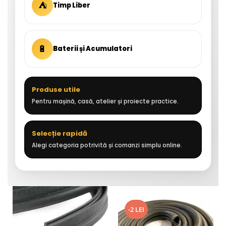
⛺
Timp Liber
🔋
Baterii și Acumulatori
Produse utile
Pentru mașină, casă, atelier și proiecte practice.
Selecție rapidă
Alegi categoria potrivită și comanzi simplu online.
-2 LEI