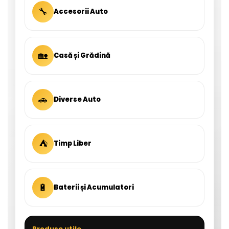
🔧
Accesorii Auto
🏡
Casă și Grădină
🚗
Diverse Auto
⛺
Timp Liber
🔋
Baterii și Acumulatori
Produse utile