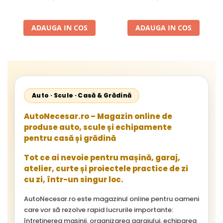
24V
2002, 512D-814 DA; Actros
1996-2002; Unimog 1949-;
Neoplan Euroliner,
ADAUGA IN COS
ADAUGA IN COS
Starliner,Centroliner,
Cityliner;
Auto · Scule · Casă & Grădină
AutoNecesar.ro – Magazin online de
produse auto, scule și echipamente
pentru casă și grădină
Tot ce ai nevoie pentru mașină, garaj,
atelier, curte și proiectele practice de zi
cu zi, într-un singur loc.
AutoNecesar.ro este magazinul online pentru oameni
care vor să rezolve rapid lucrurile importante:
întreținerea mașinii, organizarea garajului, echiparea