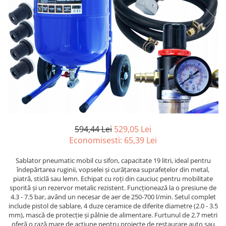
Furtune de gradina
compresoare
Mixere
Cricuri Auto Hidraulice
Pneumatice si Trapezoidale
Motocositoare si Motosape
Cricuri hidraulice
Nivela laser
Cricuri pneumatice
Pistol de vopsit
Cricuri trapezoidale
Pompe
Feon Electric
Rotopercutoare si bormasini
Generatoare curent
Taiat gresie si faianta
Gresoare
Uz intern
594,44 Lei
529,05 Lei
Macarale și vinciuri
Economisesti:
65,39
Lei
Ventilatoare radiatoare
Masini de gaurit si Insurubat
umidificatoare
Sablator pneumatic mobil cu sifon, capacitate 19 litri, ideal pentru
Motoare electrice
îndepărtarea ruginii, vopselei și curățarea suprafețelor din metal,
Pistol de Lipit
piatră, sticlă sau lemn. Echipat cu roți din cauciuc pentru mobilitate
sporită și un rezervor metalic rezistent. Funcționează la o presiune de
Polizoare
4.3 - 7.5 bar, având un necesar de aer de 250-700 l/min. Setul complet
include pistol de sablare, 4 duze ceramice de diferite diametre (2.0 - 3.5
Pompe Combustibil
mm), mască de protecție și pâlnie de alimentare. Furtunul de 2.7 metri
Prelungitoare
oferă o rază mare de acțiune pentru proiecte de restaurare auto sau