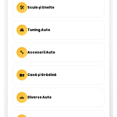
🛠
Scule și Unelte
🚘
Tuning Auto
🔧
Accesorii Auto
🏡
Casă și Grădină
🚗
Diverse Auto