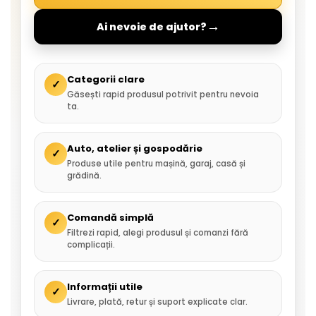
→
Ai nevoie de ajutor?
Categorii clare
✓
Găsești rapid produsul potrivit pentru nevoia
ta.
Auto, atelier și gospodărie
✓
Produse utile pentru mașină, garaj, casă și
grădină.
Comandă simplă
✓
Filtrezi rapid, alegi produsul și comanzi fără
complicații.
Informații utile
✓
Livrare, plată, retur și suport explicate clar.