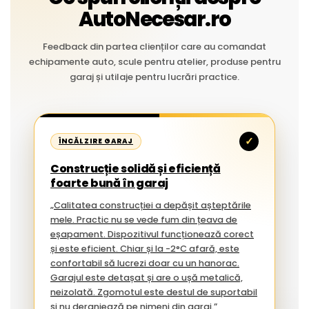
AutoNecesar.ro
Feedback din partea clienților care au comandat
echipamente auto, scule pentru atelier, produse pentru
garaj și utilaje pentru lucrări practice.
✓
ÎNCĂLZIRE GARAJ
Construcție solidă și eficiență
foarte bună în garaj
„Calitatea construcției a depășit așteptările
mele. Practic nu se vede fum din țeava de
eșapament. Dispozitivul funcționează corect
și este eficient. Chiar și la -2°C afară, este
confortabil să lucrezi doar cu un hanorac.
Garajul este detașat și are o ușă metalică,
neizolată. Zgomotul este destul de suportabil
și nu deranjează pe nimeni din garaj.”