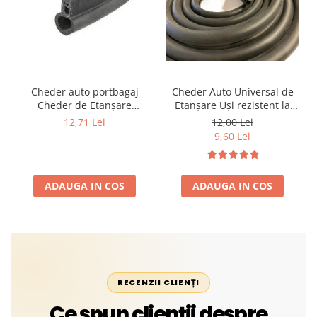
Cheder auto portbagaj
Cheder Auto Universal de
Cheder de Etanșare
Etanșare Uși rezistent la
Profesional din Cauciuc -
intemperii, raze UV,
12,71 Lei
12,00 Lei
Rezistent la Apă și
îmbătrânire și temperaturi
9,60 Lei
Temperaturi Înalte, Multi-
extreme
Aplicații Vânzare la Metru
Liniar
ADAUGA IN COS
ADAUGA IN COS
RECENZII CLIENȚI
Ce spun clienții despre