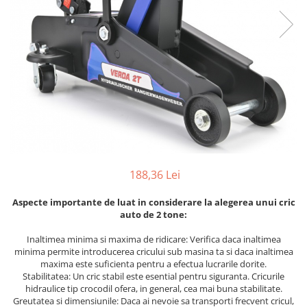
Furtune de gradina
compresoare
Mixere
Cricuri Auto Hidraulice
Pneumatice si Trapezoidale
Motocositoare si Motosape
Cricuri hidraulice
Nivela laser
Cricuri pneumatice
Pistol de vopsit
Cricuri trapezoidale
Pompe
Feon Electric
Rotopercutoare si bormasini
Generatoare curent
Taiat gresie si faianta
Gresoare
Uz intern
188,36 Lei
Macarale și vinciuri
Ventilatoare radiatoare
Masini de gaurit si Insurubat
Aspecte importante de luat in considerare la alegerea unui cric
umidificatoare
auto de 2 tone:
Motoare electrice
Inaltimea minima si maxima de ridicare: Verifica daca inaltimea
Pistol de Lipit
minima permite introducerea cricului sub masina ta si daca inaltimea
Polizoare
maxima este suficienta pentru a efectua lucrarile dorite.
Stabilitatea: Un cric stabil este esential pentru siguranta. Cricurile
Pompe Combustibil
hidraulice tip crocodil ofera, in general, cea mai buna stabilitate.
Greutatea si dimensiunile: Daca ai nevoie sa transporti frecvent cricul,
Prelungitoare