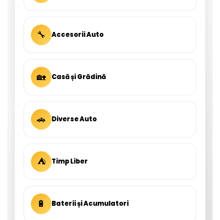
🔧
Accesorii Auto
🏡
Casă și Grădină
🚗
Diverse Auto
⛺
Timp Liber
🔋
Baterii și Acumulatori