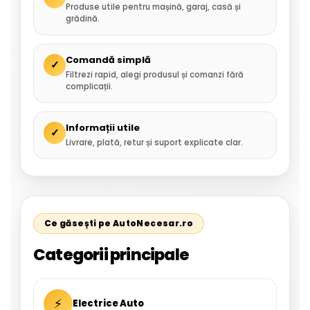
Produse utile pentru mașină, garaj, casă și
grădină.
Comandă simplă
✓
Filtrezi rapid, alegi produsul și comanzi fără
complicații.
Informații utile
✓
Livrare, plată, retur și suport explicate clar.
Ce găsești pe AutoNecesar.ro
Categorii principale
⚡
Electrice Auto