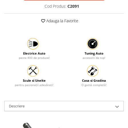
Cod Produs:
C2091
Adauga la Favorite
Electrice Auto
Tuning Auto
peste 400 de produse!
accesorii de top!
Scule si Unelte
Casa si Gradina
pentru pasionații adevărați!
O gamă completă!
Descriere