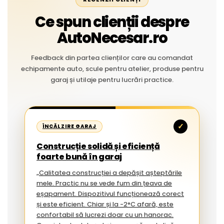
Ce spun clienții despre
AutoNecesar.ro
Feedback din partea clienților care au comandat
echipamente auto, scule pentru atelier, produse pentru
garaj și utilaje pentru lucrări practice.
✓
ÎNCĂLZIRE GARAJ
Construcție solidă și eficiență
foarte bună în garaj
„Calitatea construcției a depășit așteptările
mele. Practic nu se vede fum din țeava de
eșapament. Dispozitivul funcționează corect
și este eficient. Chiar și la -2°C afară, este
confortabil să lucrezi doar cu un hanorac.