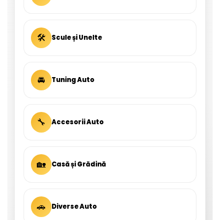
🛠
Scule și Unelte
🚘
Tuning Auto
🔧
Accesorii Auto
🏡
Casă și Grădină
🚗
Diverse Auto