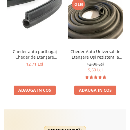
-2 LEI
Cheder auto portbagaj
Cheder Auto Universal de
Cheder de Etanșare
Etanșare Uși rezistent la
Profesional din Cauciuc -
intemperii, raze UV,
12,71 Lei
12,00 Lei
Rezistent la Apă și
îmbătrânire și temperaturi
9,60 Lei
Temperaturi Înalte, Multi-
extreme
Aplicații Vânzare la Metru
Liniar
ADAUGA IN COS
ADAUGA IN COS
RECENZII CLIENȚI