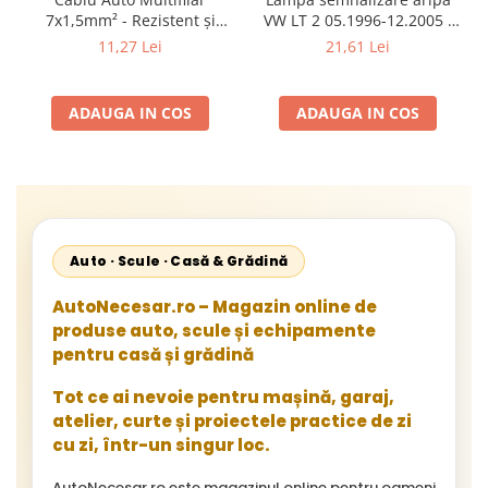
7x1,5mm² - Rezistent și
VW LT 2 05.1996-12.2005 ;
Flexibil pentru Remorci 12V-
Mercedes Sprinter 1995-
11,27 Lei
21,61 Lei
24V
2002, 512D-814 DA; Actros
1996-2002; Unimog 1949-;
Neoplan Euroliner,
ADAUGA IN COS
ADAUGA IN COS
Starliner,Centroliner,
Cityliner;
Auto · Scule · Casă & Grădină
AutoNecesar.ro – Magazin online de
produse auto, scule și echipamente
pentru casă și grădină
Tot ce ai nevoie pentru mașină, garaj,
atelier, curte și proiectele practice de zi
cu zi, într-un singur loc.
AutoNecesar.ro este magazinul online pentru oameni