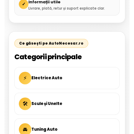
Informații utile
✓
Livrare, plată, retur și suport explicate clar.
Ce găsești pe AutoNecesar.ro
Categorii principale
⚡
Electrice Auto
🛠
Scule și Unelte
🚘
Tuning Auto