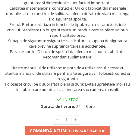
greutatea si dimensiunile sunt factori importanti.
Protectia muncii
Calitatea materialelor si constructiei: Un cric fabricat din materiale
durabile si cu o constructie solida va oferi o durata de viata mai lunga
Scule Pneumatice
si o siguranta sporita.
Pretul: Preturile variaza in functie de tipul, marca si caracteristicile
Slefuitoare
cricului. Stabileste un buget si cauta un produs care sa ofere un bun
raport calitate-pret.
Suport auto
Supapa de siguranta: Asigura-te ca cricul are o supapa de siguranta
Suport motocicleta
care previne supraincarcarea si accidentele.
Baza de sprijin: O baza de sprijin lata ofera o mai buna stabilitate.
Surubelnite
Recomandari suplimentare:
Tunuri de caldura si aeroteme
Citeste manualul de utilizare: Inainte de a utiliza cricul, citeste cu
atentie manualul de utilizare pentru a te asigura ca il folosesti corect si
Utilaje constructie
in siguranta.
Foloseste cricul pe o suprafata plana si dura: Evita suprafetele moi sau
instabile, care pot duce la alunecarea sau caderea masinii.
IN STOC
Durata de livrare:
24 - 48 ore
COMANDĂ ACUM
CU LIVRARE RAPIDĂ!