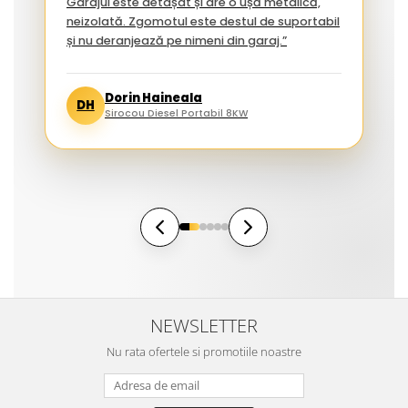
Garajul este detașat și are o ușă metalică,
neizolată. Zgomotul este destul de suportabil
și nu deranjează pe nimeni din garaj.”
Dorin Haineala
DH
Sirocou Diesel Portabil 8KW
NEWSLETTER
Nu rata ofertele si promotiile noastre