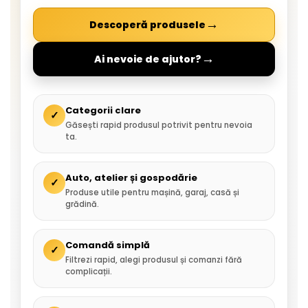
→
Descoperă produsele
→
Ai nevoie de ajutor?
Categorii clare
✓
Găsești rapid produsul potrivit pentru nevoia
ta.
Auto, atelier și gospodărie
✓
Produse utile pentru mașină, garaj, casă și
grădină.
Comandă simplă
✓
Filtrezi rapid, alegi produsul și comanzi fără
complicații.