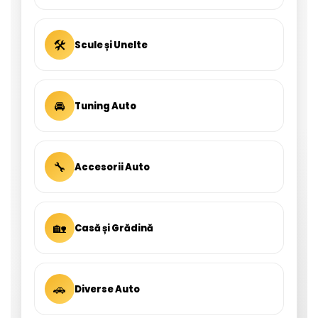
🛠
Scule și Unelte
🚘
Tuning Auto
🔧
Accesorii Auto
🏡
Casă și Grădină
🚗
Diverse Auto