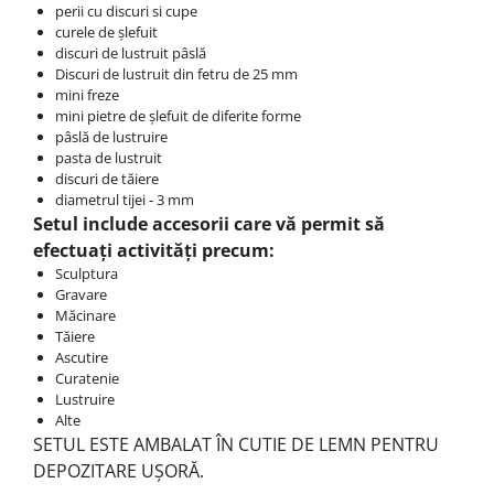
perii cu discuri si cupe
curele de șlefuit
discuri de lustruit pâslă
Discuri de lustruit din fetru de 25 mm
mini freze
mini pietre de șlefuit de diferite forme
pâslă de lustruire
pasta de lustruit
discuri de tăiere
diametrul tijei - 3 mm
Setul include accesorii care vă permit să
efectuați activități precum:
Sculptura
Gravare
Măcinare
Tăiere
Ascutire
Curatenie
Lustruire
Alte
SETUL ESTE AMBALAT ÎN CUTIE DE LEMN PENTRU
DEPOZITARE UȘORĂ.