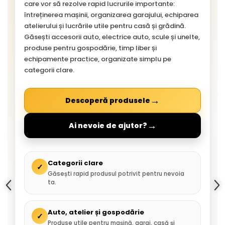
care vor să rezolve rapid lucrurile importante:
întreținerea mașinii, organizarea garajului, echiparea
atelierului și lucrările utile pentru casă și grădină.
Găsești accesorii auto, electrice auto, scule și unelte,
produse pentru gospodărie, timp liber și
echipamente practice, organizate simplu pe
categorii clare.
→
Descoperă produsele
→
Ai nevoie de ajutor?
Categorii clare
✓
Găsești rapid produsul potrivit pentru nevoia
ta.
Auto, atelier și gospodărie
✓
Produse utile pentru mașină, garaj, casă și