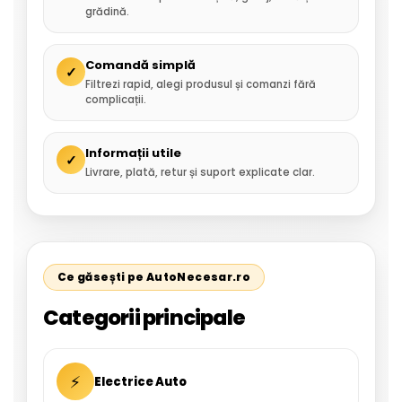
grădină.
Comandă simplă
✓
Filtrezi rapid, alegi produsul și comanzi fără
complicații.
Informații utile
✓
Livrare, plată, retur și suport explicate clar.
Ce găsești pe AutoNecesar.ro
Categorii principale
⚡
Electrice Auto