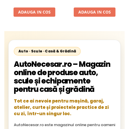
22.23mm, Viteza Maxima
13300 RPM, pentru Slefuire
ADAUGA IN COS
ADAUGA IN COS
Otel, Inox, Lemn si Metal,
Auto · Scule · Casă & Grădină
AutoNecesar.ro – Magazin
online de produse auto,
scule și echipamente
pentru casă și grădină
Tot ce ai nevoie pentru mașină, garaj,
atelier, curte și proiectele practice de zi
cu zi, într-un singur loc.
AutoNecesar.ro este magazinul online pentru oameni