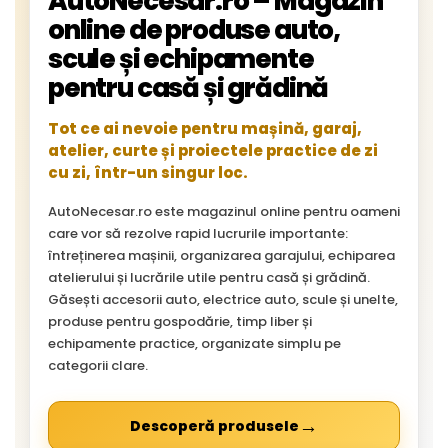
AutoNecesar.ro – Magazin
online de produse auto,
scule și echipamente
pentru casă și grădină
Tot ce ai nevoie pentru mașină, garaj,
atelier, curte și proiectele practice de zi
cu zi, într-un singur loc.
AutoNecesar.ro este magazinul online pentru oameni
care vor să rezolve rapid lucrurile importante:
întreținerea mașinii, organizarea garajului, echiparea
atelierului și lucrările utile pentru casă și grădină.
Găsești accesorii auto, electrice auto, scule și unelte,
produse pentru gospodărie, timp liber și
echipamente practice, organizate simplu pe
categorii clare.
→
Descoperă produsele