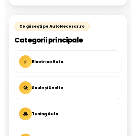
Ce găsești pe AutoNecesar.ro
Categorii principale
⚡
Electrice Auto
🛠
Scule și Unelte
🚘
Tuning Auto