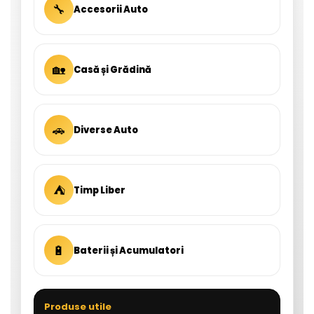
🔧
Accesorii Auto
🏡
Casă și Grădină
🚗
Diverse Auto
⛺
Timp Liber
🔋
Baterii și Acumulatori
Produse utile