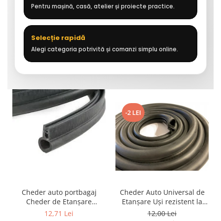
Pentru mașină, casă, atelier și proiecte practice.
Selecție rapidă
Alegi categoria potrivită și comanzi simplu online.
-2 LEI
Cheder auto portbagaj
Cheder Auto Universal de
Cheder de Etanșare
Etanșare Uși rezistent la
Profesional din Cauciuc -
intemperii, raze UV,
12,71 Lei
12,00 Lei
Rezistent la Apă și
îmbătrânire și temperaturi