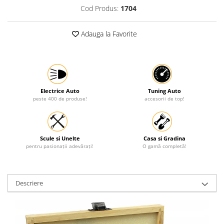
Cod Produs:
1704
Protectia muncii
Scule Pneumatice
Adauga la Favorite
Slefuitoare
Suport auto
Suport motocicleta
Surubelnite
Electrice Auto
Tuning Auto
peste 400 de produse!
accesorii de top!
Tunuri de caldura si aeroteme
Utilaje constructie
Scule si Unelte
Casa si Gradina
pentru pasionații adevărați!
O gamă completă!
Descriere