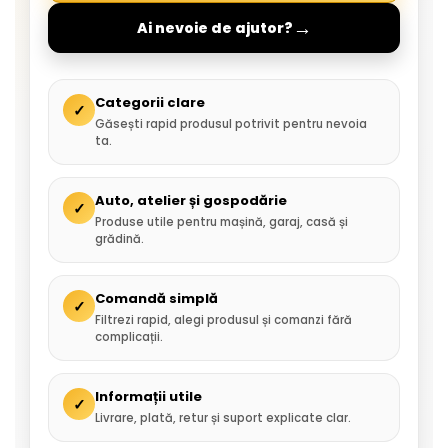
→
Ai nevoie de ajutor?
Categorii clare
✓
Găsești rapid produsul potrivit pentru nevoia
ta.
Auto, atelier și gospodărie
✓
Produse utile pentru mașină, garaj, casă și
grădină.
Comandă simplă
✓
Filtrezi rapid, alegi produsul și comanzi fără
complicații.
Informații utile
✓
Livrare, plată, retur și suport explicate clar.