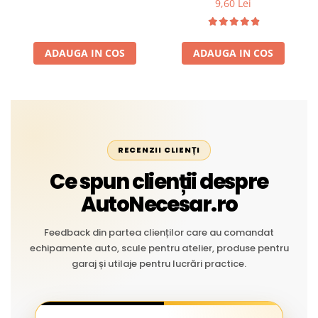
9,60 Lei
Temperaturi Înalte, Multi-
extreme
Aplicații Vânzare la Metru
Liniar
ADAUGA IN COS
ADAUGA IN COS
RECENZII CLIENȚI
Ce spun clienții despre
AutoNecesar.ro
Feedback din partea clienților care au comandat
echipamente auto, scule pentru atelier, produse pentru
garaj și utilaje pentru lucrări practice.