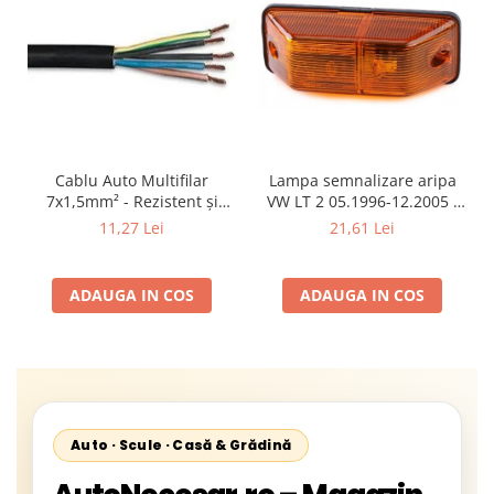
Cablu Auto Multifilar
Lampa semnalizare aripa
7x1,5mm² - Rezistent și
VW LT 2 05.1996-12.2005 ;
Flexibil pentru Remorci 12V-
Mercedes Sprinter 1995-
11,27 Lei
21,61 Lei
24V
2002, 512D-814 DA; Actros
1996-2002; Unimog 1949-;
Neoplan Euroliner,
ADAUGA IN COS
ADAUGA IN COS
Starliner,Centroliner,
Cityliner;
Auto · Scule · Casă & Grădină