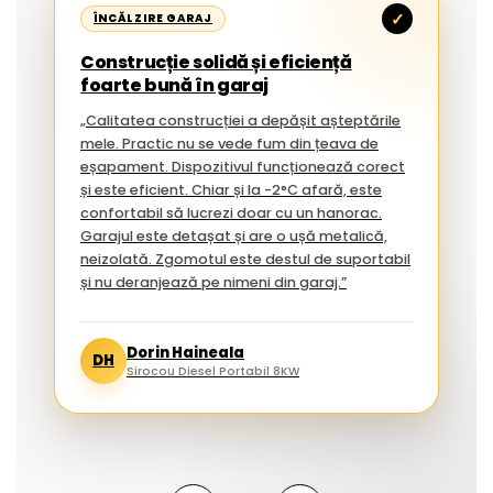
✓
ÎNCĂLZIRE GARAJ
Construcție solidă și eficiență
foarte bună în garaj
„Calitatea construcției a depășit așteptările
mele. Practic nu se vede fum din țeava de
eșapament. Dispozitivul funcționează corect
și este eficient. Chiar și la -2°C afară, este
confortabil să lucrezi doar cu un hanorac.
Garajul este detașat și are o ușă metalică,
neizolată. Zgomotul este destul de suportabil
și nu deranjează pe nimeni din garaj.”
Dorin Haineala
DH
Sirocou Diesel Portabil 8KW