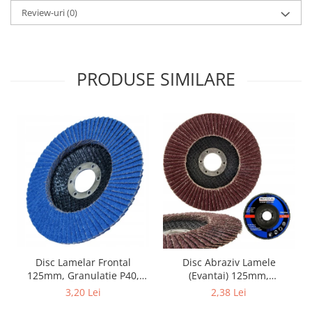
Review-uri
(0)
PRODUSE SIMILARE
Disc Lamelar Frontal
Disc Abraziv Lamele
125mm, Granulatie P40,
(Evantai) 125mm,
Abraziv Premium din
Granulație , pentru Metal și
3,20 Lei
2,38 Lei
Zirconiu, Prindere
Lemn, P80 125x22.2mm