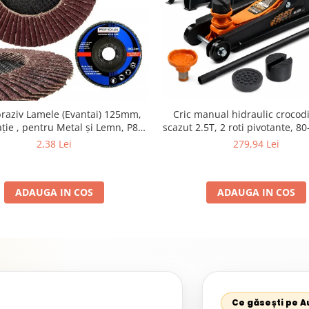
braziv Lamele (Evantai) 125mm,
Cric manual hidraulic crocodil
ție , pentru Metal și Lemn, P80
scazut 2.5T, 2 roti pivotante, 
125x22.2mm
set 2 capre auto pentru sprijin 
2,38 Lei
279,94 Lei
ADAUGA IN COS
ADAUGA IN COS
Ce găsești pe 