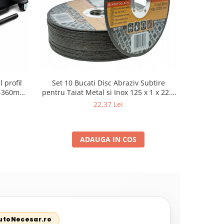
 profil
Set 10 Bucati Disc Abraziv Subtire
Set Cric A
80-360mm+
pentru Taiat Metal si Inox 125 x 1 x 22.2
Cheie Clich
3T cu pin
mm, Profil Plat Heavy-Duty (Model
23mm, Prel
22,37 Lei
42503)
ADAUGA IN COS
AutoNecesar.ro