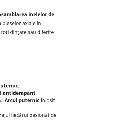
asamblarea
inelelor de
 pieselor axiale în
roți dințate sau diferite
puternic.
l antiderapant
,
a.
Arcul puternic
folosit
garajul fiecărui pasionat de