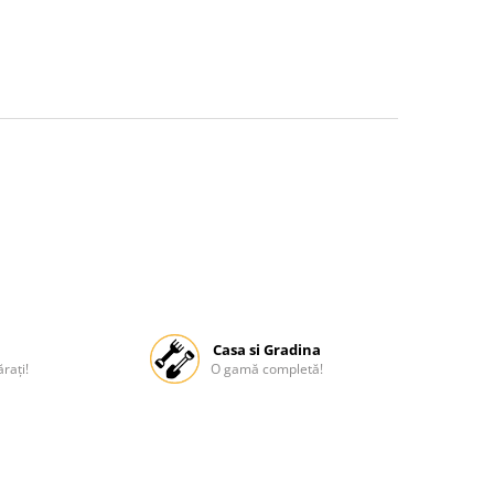
Casa si Gradina
rați!
O gamă completă!