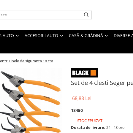
G AUTO
ACCESORII AUTO
CASĂ & GRĂDINĂ
DIVERSE 
 pentru inele de siguranta 18 cm
Set de 4 clesti Seger p
68,88 Lei
18450
STOC EPUIZAT
Durata de livrare:
24 - 48 ore