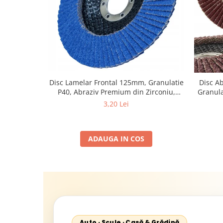
Disc Lamelar Frontal 125mm, Granulatie
Disc A
P40, Abraziv Premium din Zirconiu,
Granula
Prindere 22.23mm, Viteza Maxima 13300
3,20 Lei
RPM, pentru Slefuire Otel, Inox, Lemn si
Metal,
ADAUGA IN COS
Auto · Scule · Casă & Grădină