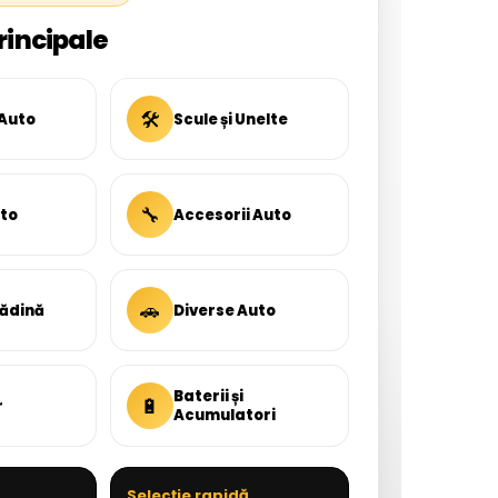
rincipale
🛠
 Auto
Scule și Unelte
🔧
uto
Accesorii Auto
🚗
rădină
Diverse Auto
Baterii și
🔋
r
Acumulatori
Selecție rapidă