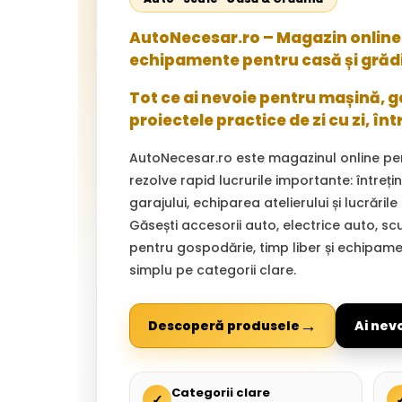
AutoNecesar.ro – Magazin online 
echipamente pentru casă și grăd
Tot ce ai nevoie pentru mașină, gar
proiectele practice de zi cu zi, înt
AutoNecesar.ro este magazinul online pe
rezolve rapid lucrurile importante: întreț
garajului, echiparea atelierului și lucrările
Găsești accesorii auto, electrice auto, sc
pentru gospodărie, timp liber și echipam
simplu pe categorii clare.
→
Descoperă produsele
Ai nev
Categorii clare
✓