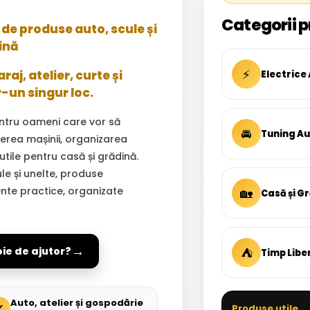
Categorii p
de produse auto, scule și
ină
⚡
aj, atelier, curte și
Electrice
r-un singur loc.
ntru oameni care vor să
🚘
Tuning A
inerea mașinii, organizarea
 utile pentru casă și grădină.
ule și unelte, produse
ente practice, organizate
🏡
Casă și G
→
⛺
oie de ajutor?
Timp Libe
Auto, atelier și gospodărie
✓
Produse utile