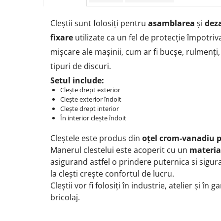
Protectia muncii
Cleștii sunt folosiți pentru
asamblarea
și
dez
Scule Pneumatice
fixare
utilizate ca un fel de protecție împotriva
Slefuitoare
mișcare ale mașinii, cum ar fi bucșe, rulmenți, 
Suport auto
tipuri de discuri.
Suport motocicleta
Setul include:
Surubelnite
Clește drept exterior
Clește exterior îndoit
Tunuri de caldura si aeroteme
Clește drept interior
În interior clește îndoit
Utilaje constructie
Cleștele este produs din
oțel crom-vanadiu 
Manerul clestelui este acoperit cu un
materia
asigurand astfel o prindere puternica si sigur
la clești
crește confortul de lucru.
Cleștii vor fi folosiți în industrie, atelier și în 
bricolaj.