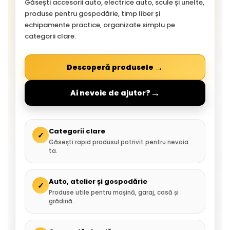
Găsești accesorii auto, electrice auto, scule și unelte,
produse pentru gospodărie, timp liber și
echipamente practice, organizate simplu pe
categorii clare.
→
Descoperă produsele
→
Ai nevoie de ajutor?
Categorii clare
✓
Găsești rapid produsul potrivit pentru nevoia
ta.
Auto, atelier și gospodărie
✓
Produse utile pentru mașină, garaj, casă și
grădină.