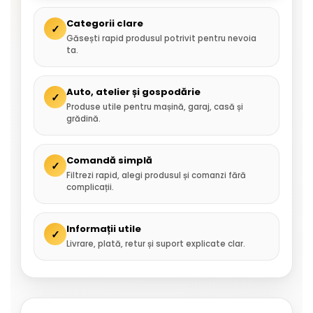
Categorii clare
✓
Găsești rapid produsul potrivit pentru nevoia
ta.
Auto, atelier și gospodărie
✓
Produse utile pentru mașină, garaj, casă și
grădină.
Comandă simplă
✓
Filtrezi rapid, alegi produsul și comanzi fără
complicații.
Informații utile
✓
Livrare, plată, retur și suport explicate clar.