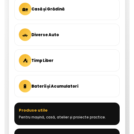
🏡
Casă și Grădină
🚗
Diverse Auto
⛺
Timp Liber
🔋
Baterii și Acumulatori
Produse utile
Pentru mașină, casă, atelier și proiecte practice.