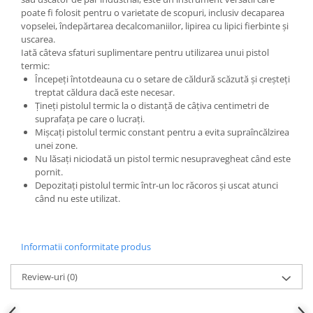
poate fi folosit pentru o varietate de scopuri, inclusiv decaparea
vopselei, îndepărtarea decalcomaniilor, lipirea cu lipici fierbinte și
uscarea.
Iată câteva sfaturi suplimentare pentru utilizarea unui pistol
termic:
Începeți întotdeauna cu o setare de căldură scăzută și creșteți
treptat căldura dacă este necesar.
Țineți pistolul termic la o distanță de câțiva centimetri de
suprafața pe care o lucrați.
Mișcați pistolul termic constant pentru a evita supraîncălzirea
unei zone.
Nu lăsați niciodată un pistol termic nesupravegheat când este
pornit.
Depozitați pistolul termic într-un loc răcoros și uscat atunci
când nu este utilizat.
Informatii conformitate produs
Review-uri
(0)