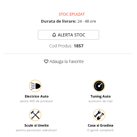
Protectia muncii
STOC EPUIZAT
Scule Pneumatice
Durata de livrare:
24 - 48 ore
Slefuitoare
ALERTA STOC
Suport auto
Cod Produs:
1857
Suport motocicleta
Surubelnite
Adauga la Favorite
Tunuri de caldura si aeroteme
Utilaje constructie
Electrice Auto
Tuning Auto
peste 400 de produse!
accesorii de top!
Scule si Unelte
Casa si Gradina
pentru pasionații adevărați!
O gamă completă!