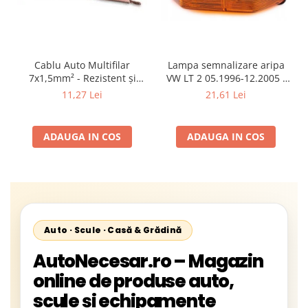
Cablu Auto Multifilar
Lampa semnalizare aripa
7x1,5mm² - Rezistent și
VW LT 2 05.1996-12.2005 ;
Flexibil pentru Remorci 12V-
Mercedes Sprinter 1995-
11,27 Lei
21,61 Lei
24V
2002, 512D-814 DA; Actros
1996-2002; Unimog 1949-;
Neoplan Euroliner,
ADAUGA IN COS
ADAUGA IN COS
Starliner,Centroliner,
Cityliner;
Auto · Scule · Casă & Grădină
AutoNecesar.ro – Magazin
online de produse auto,
scule și echipamente