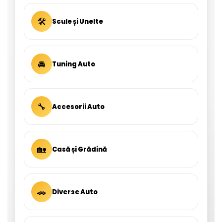
🛠
Scule și Unelte
🚘
Tuning Auto
🔧
Accesorii Auto
🏡
Casă și Grădină
🚗
Diverse Auto