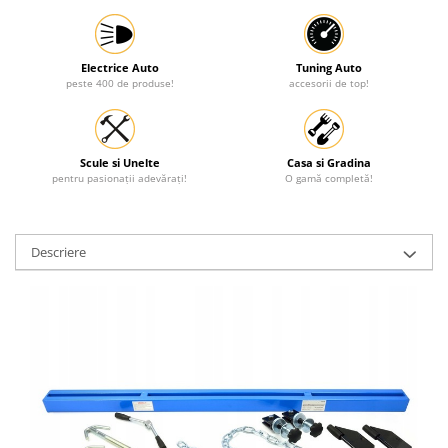
Protectia muncii
Scule Pneumatice
Electrice Auto
Tuning Auto
peste 400 de produse!
accesorii de top!
Slefuitoare
Suport auto
Suport motocicleta
Scule si Unelte
Casa si Gradina
pentru pasionații adevărați!
O gamă completă!
Surubelnite
Tunuri de caldura si aeroteme
Utilaje constructie
Descriere