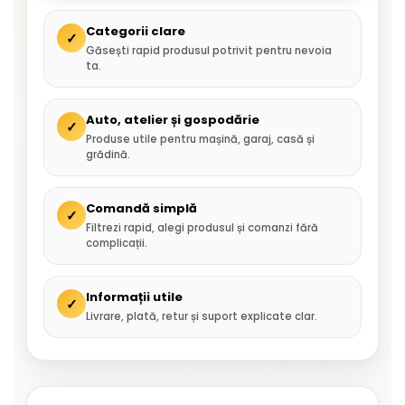
Categorii clare
✓
Găsești rapid produsul potrivit pentru nevoia
ta.
Auto, atelier și gospodărie
✓
Produse utile pentru mașină, garaj, casă și
grădină.
Comandă simplă
✓
Filtrezi rapid, alegi produsul și comanzi fără
complicații.
Informații utile
✓
Livrare, plată, retur și suport explicate clar.