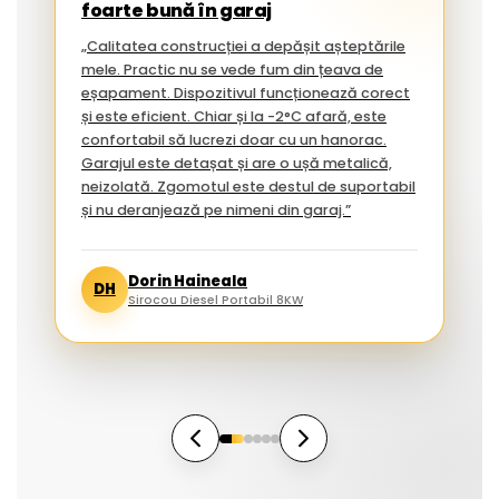
foarte bună în garaj
„Calitatea construcției a depășit așteptările
mele. Practic nu se vede fum din țeava de
eșapament. Dispozitivul funcționează corect
și este eficient. Chiar și la -2°C afară, este
confortabil să lucrezi doar cu un hanorac.
Garajul este detașat și are o ușă metalică,
neizolată. Zgomotul este destul de suportabil
și nu deranjează pe nimeni din garaj.”
Dorin Haineala
DH
Sirocou Diesel Portabil 8KW