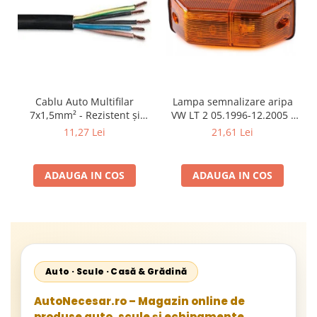
Cablu Auto Multifilar
Lampa semnalizare aripa
7x1,5mm² - Rezistent și
VW LT 2 05.1996-12.2005 ;
Flexibil pentru Remorci 12V-
Mercedes Sprinter 1995-
11,27 Lei
21,61 Lei
24V
2002, 512D-814 DA; Actros
1996-2002; Unimog 1949-;
Neoplan Euroliner,
ADAUGA IN COS
ADAUGA IN COS
Starliner,Centroliner,
Cityliner;
Auto · Scule · Casă & Grădină
AutoNecesar.ro – Magazin online de
produse auto, scule și echipamente