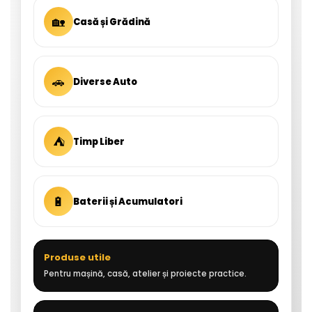
🏡
Casă și Grădină
🚗
Diverse Auto
⛺
Timp Liber
🔋
Baterii și Acumulatori
Produse utile
Pentru mașină, casă, atelier și proiecte practice.