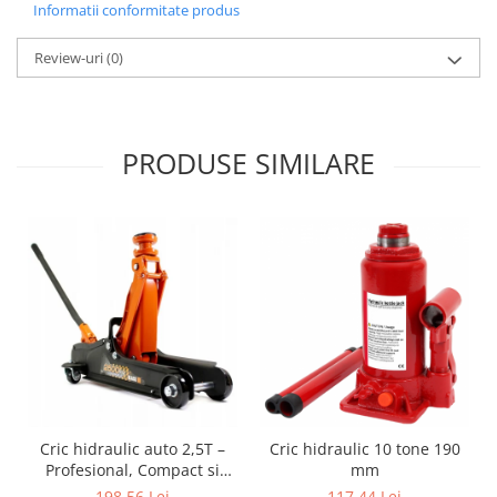
Informatii conformitate produs
Review-uri
(0)
PRODUSE SIMILARE
Cric hidraulic auto 2,5T –
Cric hidraulic 10 tone 190
Profesional, Compact si
mm
Sigur pentru Garaj si
198,56 Lei
117,44 Lei