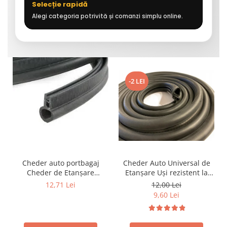
Selecție rapidă
Alegi categoria potrivită și comanzi simplu online.
-2 LEI
Cheder auto portbagaj
Cheder Auto Universal de
Cheder de Etanșare
Etanșare Uși rezistent la
Profesional din Cauciuc -
intemperii, raze UV,
12,71 Lei
12,00 Lei
Rezistent la Apă și
îmbătrânire și temperaturi
9,60 Lei
Temperaturi Înalte, Multi-
extreme
Aplicații Vânzare la Metru
Liniar