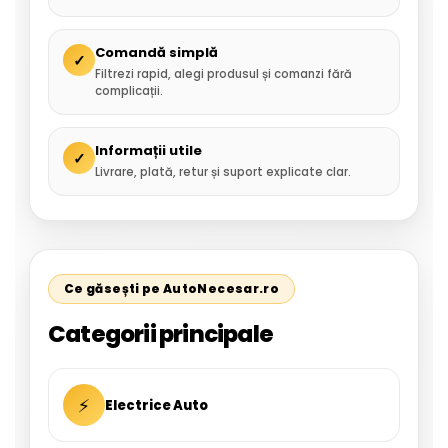
Comandă simplă
✓
Filtrezi rapid, alegi produsul și comanzi fără
complicații.
Informații utile
✓
Livrare, plată, retur și suport explicate clar.
Ce găsești pe AutoNecesar.ro
Categorii principale
⚡
Electrice Auto