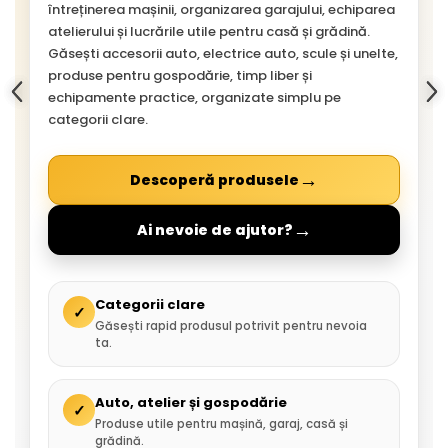
întreținerea mașinii, organizarea garajului, echiparea
atelierului și lucrările utile pentru casă și grădină.
Găsești accesorii auto, electrice auto, scule și unelte,
produse pentru gospodărie, timp liber și
echipamente practice, organizate simplu pe
categorii clare.
→
Descoperă produsele
→
Ai nevoie de ajutor?
Categorii clare
✓
Găsești rapid produsul potrivit pentru nevoia
ta.
Auto, atelier și gospodărie
✓
Produse utile pentru mașină, garaj, casă și
grădină.