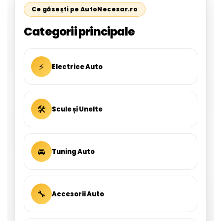
Ce găsești pe AutoNecesar.ro
Categorii principale
⚡
Electrice Auto
🛠
Scule și Unelte
🚘
Tuning Auto
🔧
Accesorii Auto