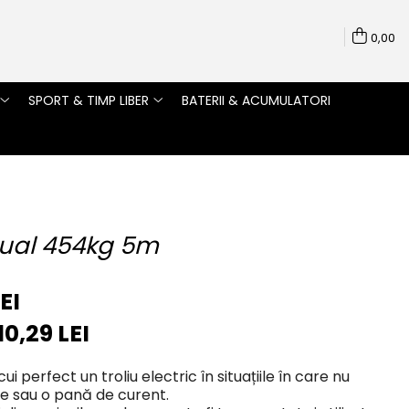
0,00
SPORT & TIMP LIBER
BATERII & ACUMULATORI
nual 454kg 5m
EI
10,29
LEI
ui perfect un troliu electric în situațiile în care nu
ate sau o pană de curent.