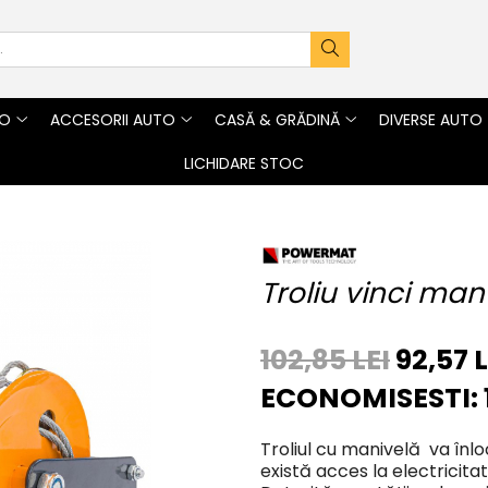
TO
ACCESORII AUTO
CASĂ & GRĂDINĂ
DIVERSE AUTO
LICHIDARE STOC
Troliu vinci ma
102,85 LEI
92,57 L
ECONOMISESTI:
Troliul cu manivelă va înloc
există acces la electricit