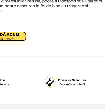
 dimensiunilor reduse, poate fi transportat și utilizat cu
se poate descurca la fel de bine cu tragerea și
e.
DĂ ACUM
ARE RAPIDĂ!
lte
Casa si Gradina
devărați!
O gamă completă!