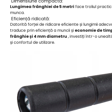
Dimensiune compactă:
Lungimea frânghiei de 5 metri
face troliul practic
munca.
Eficiență ridicată:
Datorită forței de ridicare eficiente și lungimii ade
traduce prin eficiență a muncii și
economie de tim
frânghie și 4 mm diametru
, investiți într-o uneal
și confortul de utilizare.