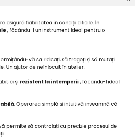
re asigură fiabilitatea în condiții dificile.
În
ele
, făcându-l un instrument ideal pentru o
ermițându-vă să ridicați, să trageți și să mutați
le.
Un ajutor de neînlocuit în atelier.
il, ci și
rezistent la intemperii
, făcându-l ideal
tabilă.
Operarea simplă și intuitivă înseamnă că
 permite să controlați cu precizie procesul de
ii.