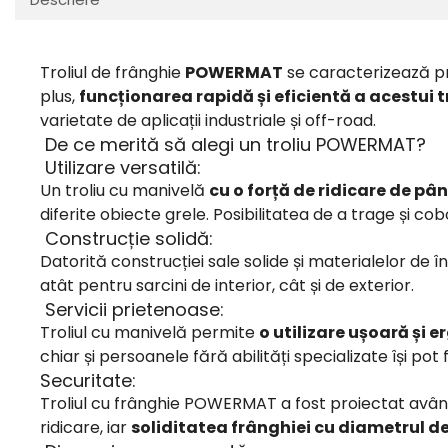
Protectia muncii
Scule Pneumatice
Troliul de frânghie
POWERMAT
se caracterizează p
Slefuitoare
plus,
funcționarea rapidă și eficientă a acestui tro
varietate de aplicații industriale și off-road.
Suport auto
De ce merită să alegi un troliu POWERMAT?
Suport motocicleta
Utilizare versatilă:
Surubelnite
Un troliu cu manivelă
cu o forță de ridicare de pâ
Tunuri de caldura si aeroteme
diferite obiecte grele.
Posibilitatea de a trage și cob
Construcție solidă:
Utilaje constructie
Datorită construcției sale solide și materialelor de îna
atât pentru sarcini de interior, cât și de exterior.
Servicii prietenoase:
Troliul cu manivelă permite
o utilizare ușoară și 
chiar și persoanele fără abilități specializate își pot f
Securitate:
Troliul cu frânghie POWERMAT a fost proiectat având 
ridicare, iar
soliditatea frânghiei cu diametrul 