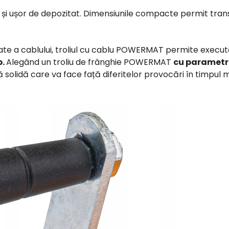
 și ușor de depozitat.
Dimensiunile compacte permit transpo
cvate a cablului, troliul cu cablu POWERMAT permite executa
p.
Alegând un troliu de frânghie POWERMAT
cu parametri
tă solidă care va face față diferitelor provocări în timpul m