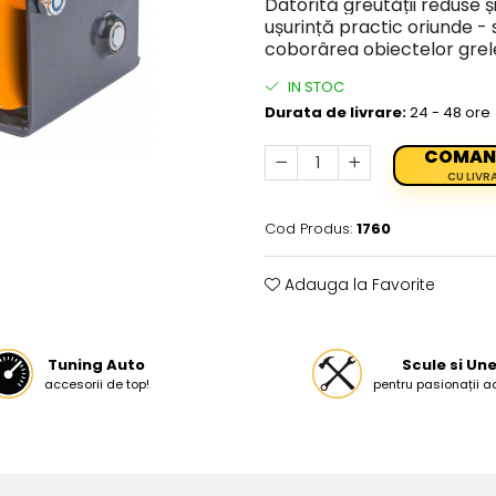
Datorită greutății reduse și
ușurință practic oriunde - 
coborârea obiectelor grel
IN STOC
Durata de livrare:
24 - 48 ore
COMAN
CU LIVR
Cod Produs:
1760
Adauga la Favorite
Tuning Auto
Scule si Une
accesorii de top!
pentru pasionații a