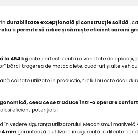
rin
durabilitate excepțională și construcție solidă
, ca
liu îi permite să ridice și să miște eficient sarcini gr
nă la 454 kg
este perfect pentru o varietate de aplicații, p
orî bărci;
tragerea de motociclete, quad-uri și alte vehicu
ltă calitate utilizate în producție, troliul nu este doar durab
ergonomică, ceea ce se traduce într-o operare confor
olosi eficient potențialul.
în vedere siguranța utilizatorului.
Mecanismul manivelă vă
de 4 mm
garantează o utilizare în siguranță în diferite condiț