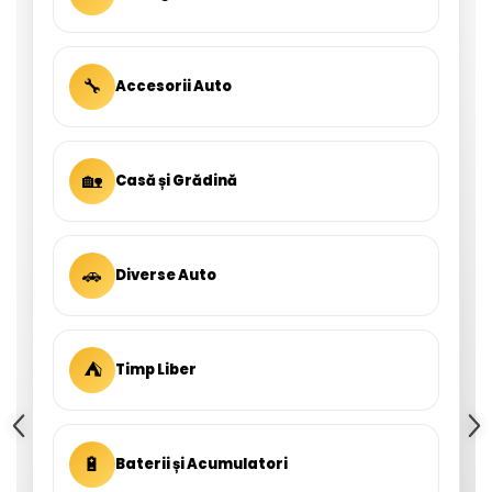
🔧
Accesorii Auto
🏡
Casă și Grădină
🚗
Diverse Auto
⛺
Timp Liber
🔋
Baterii și Acumulatori