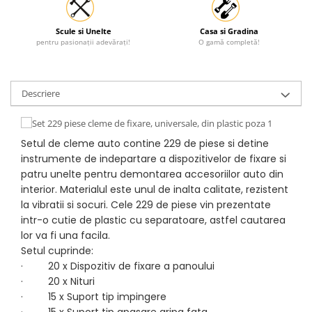
Protectia muncii
Scule si Unelte
Casa si Gradina
Scule Pneumatice
pentru pasionații adevărați!
O gamă completă!
Slefuitoare
Suport auto
Descriere
Suport motocicleta
Surubelnite
Setul de cleme auto contine 229 de piese si detine
Tunuri de caldura si aeroteme
instrumente de indepartare a dispozitivelor de fixare si
Utilaje constructie
patru unelte pentru demontarea accesoriilor auto din
interior. Materialul este unul de inalta calitate, rezistent
la vibratii si socuri. Cele 229 de piese vin prezentate
intr-o cutie de plastic cu separatoare, astfel cautarea
lor va fi una facila.
Setul cuprinde:
· 20 x Dispozitiv de fixare a panoului
· 20 x Nituri
· 15 x Suport tip impingere
· 15 x Suport tip apasare aripa fata