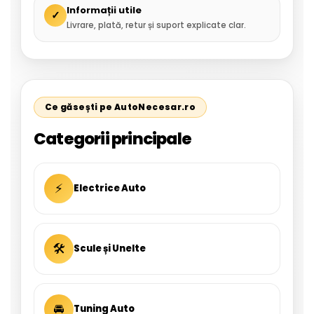
Informații utile
✓
Livrare, plată, retur și suport explicate clar.
Ce găsești pe AutoNecesar.ro
Categorii principale
⚡
Electrice Auto
🛠
Scule și Unelte
🚘
Tuning Auto