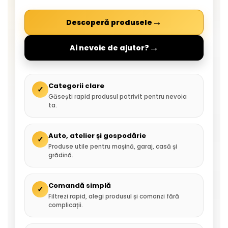
→
Descoperă produsele
→
Ai nevoie de ajutor?
Categorii clare
✓
Găsești rapid produsul potrivit pentru nevoia
ta.
Auto, atelier și gospodărie
✓
Produse utile pentru mașină, garaj, casă și
grădină.
Comandă simplă
✓
Filtrezi rapid, alegi produsul și comanzi fără
complicații.