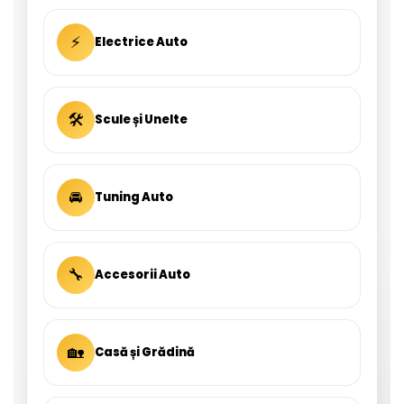
⚡
Electrice Auto
🛠
Scule și Unelte
🚘
Tuning Auto
🔧
Accesorii Auto
🏡
Casă și Grădină