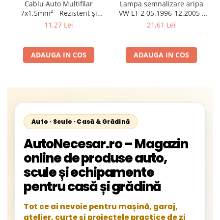
Cablu Auto Multifilar
Lampa semnalizare aripa
7x1,5mm² - Rezistent și
VW LT 2 05.1996-12.2005 ;
Flexibil pentru Remorci 12V-
Mercedes Sprinter 1995-
11,27 Lei
21,61 Lei
24V
2002, 512D-814 DA; Actros
1996-2002; Unimog 1949-;
Neoplan Euroliner,
ADAUGA IN COS
ADAUGA IN COS
Starliner,Centroliner,
Cityliner;
Auto · Scule · Casă & Grădină
AutoNecesar.ro – Magazin
online de produse auto,
scule și echipamente
pentru casă și grădină
Tot ce ai nevoie pentru mașină, garaj,
atelier, curte și proiectele practice de zi