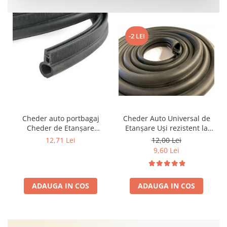
-2 LEI
Cheder auto portbagaj
Cheder Auto Universal de
Cheder de Etanșare
Etanșare Uși rezistent la
Profesional din Cauciuc -
intemperii, raze UV,
12,71 Lei
12,00 Lei
Rezistent la Apă și
îmbătrânire și temperaturi
9,60 Lei
Temperaturi Înalte, Multi-
extreme
Aplicații Vânzare la Metru
Liniar
ADAUGA IN COS
ADAUGA IN COS