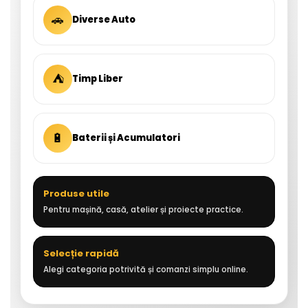
🚗
Diverse Auto
⛺
Timp Liber
🔋
Baterii și Acumulatori
Produse utile
Pentru mașină, casă, atelier și proiecte practice.
Selecție rapidă
Alegi categoria potrivită și comanzi simplu online.