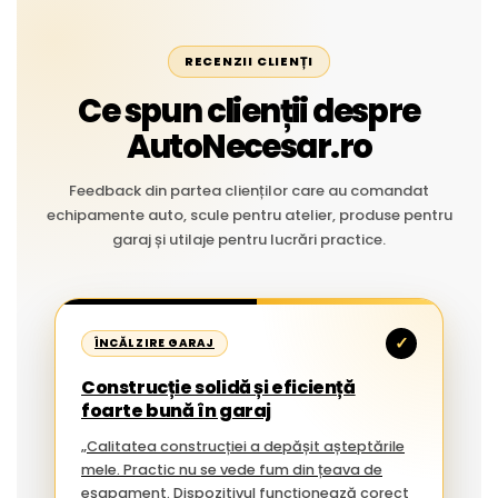
RECENZII CLIENȚI
Ce spun clienții despre
AutoNecesar.ro
Feedback din partea clienților care au comandat
echipamente auto, scule pentru atelier, produse pentru
garaj și utilaje pentru lucrări practice.
✓
ÎNCĂLZIRE GARAJ
Construcție solidă și eficiență
foarte bună în garaj
„Calitatea construcției a depășit așteptările
mele. Practic nu se vede fum din țeava de
eșapament. Dispozitivul funcționează corect