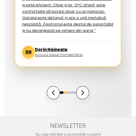
și este eficient. Chiar și la -2°C afară, este
confortabil să lucrezi doar cu un hanorac.
Garajul este detașat și are o ușă metalică,
neizolată. Zgomotul este destul de suportabil
și nu deranjează pe nimeni din garaj.”
Dorin Haineala
DH
Sirocou Diesel Portabil 8KW
NEWSLETTER
Nu rata ofertele si promotiile noastre