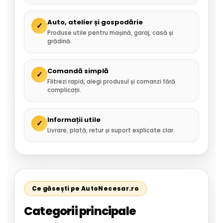
Auto, atelier și gospodărie
✓
Produse utile pentru mașină, garaj, casă și
grădină.
Comandă simplă
✓
Filtrezi rapid, alegi produsul și comanzi fără
complicații.
Informații utile
✓
Livrare, plată, retur și suport explicate clar.
Ce găsești pe AutoNecesar.ro
Categorii principale