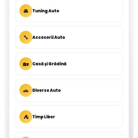
🚘
Tuning Auto
🔧
Accesorii Auto
🏡
Casă și Grădină
🚗
Diverse Auto
⛺
Timp Liber