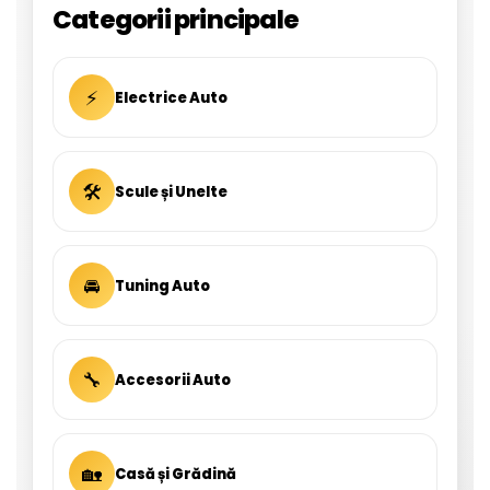
Categorii principale
⚡
Electrice Auto
🛠
Scule și Unelte
🚘
Tuning Auto
🔧
Accesorii Auto
🏡
Casă și Grădină