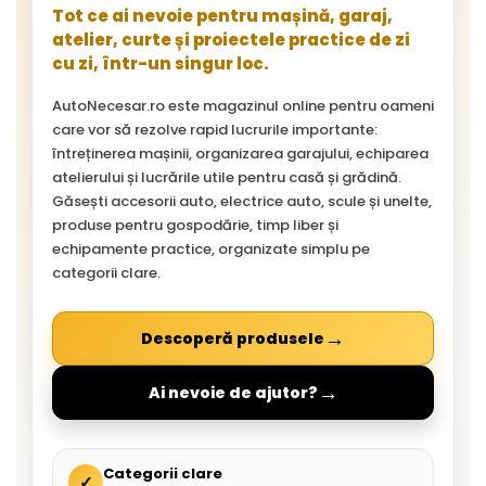
Tot ce ai nevoie pentru mașină, garaj,
atelier, curte și proiectele practice de zi
cu zi, într-un singur loc.
AutoNecesar.ro este magazinul online pentru oameni
care vor să rezolve rapid lucrurile importante:
întreținerea mașinii, organizarea garajului, echiparea
atelierului și lucrările utile pentru casă și grădină.
Găsești accesorii auto, electrice auto, scule și unelte,
produse pentru gospodărie, timp liber și
echipamente practice, organizate simplu pe
categorii clare.
→
Descoperă produsele
→
Ai nevoie de ajutor?
Categorii clare
✓