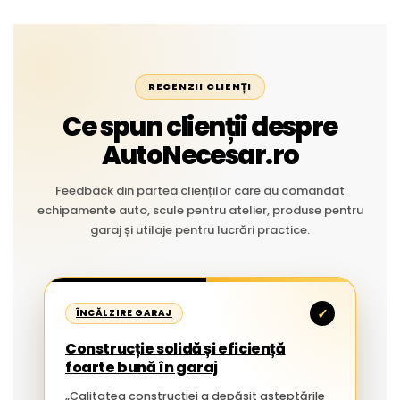
RECENZII CLIENȚI
Ce spun clienții despre
AutoNecesar.ro
Feedback din partea clienților care au comandat
echipamente auto, scule pentru atelier, produse pentru
garaj și utilaje pentru lucrări practice.
✓
ÎNCĂLZIRE GARAJ
Construcție solidă și eficiență
foarte bună în garaj
„Calitatea construcției a depășit așteptările