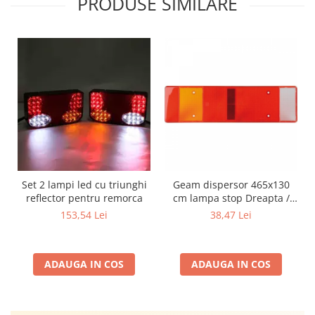
PRODUSE SIMILARE
Set 2 lampi led cu triunghi
Geam dispersor 465x130
reflector pentru remorca
cm lampa stop Dreapta /
Stanga Iveco DAF MAN
153,54 Lei
38,47 Lei
Renault Scania Volvo
ADAUGA IN COS
ADAUGA IN COS