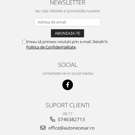
NEWSLETTER
Nu rata ofertele si promotiile noastre
Vreau să primesc noutati prin e-mail. Detalii în
Politica de Confidențialitate
.
SOCIAL
Urmareste-ne in social media
SUPORT CLIENTI
08-17
0746382713
office@autonecesar.ro