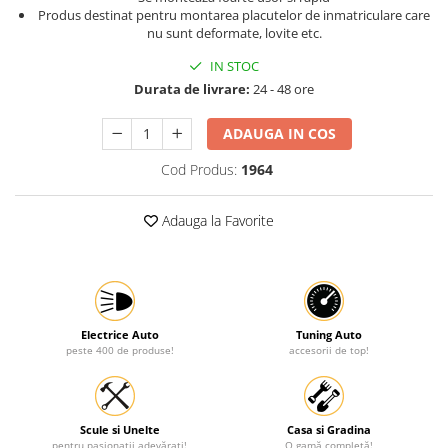
Produs destinat pentru montarea placutelor de inmatriculare care
Protectia muncii
nu sunt deformate, lovite etc.
Scule Pneumatice
IN STOC
Slefuitoare
Durata de livrare:
24 - 48 ore
Suport auto
ADAUGA IN COS
Suport motocicleta
Cod Produs:
1964
Surubelnite
Tunuri de caldura si aeroteme
Adauga la Favorite
Utilaje constructie
Electrice Auto
Tuning Auto
peste 400 de produse!
accesorii de top!
Scule si Unelte
Casa si Gradina
pentru pasionații adevărați!
O gamă completă!