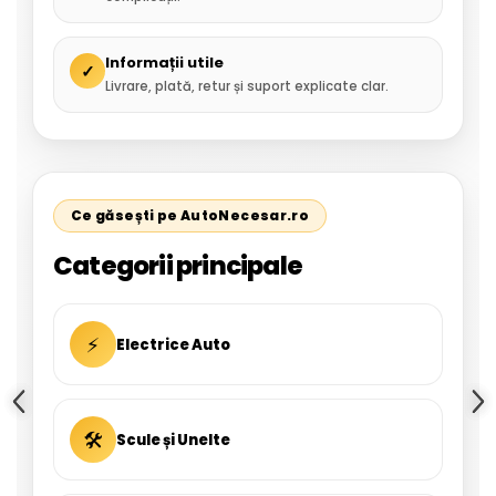
Informații utile
✓
Livrare, plată, retur și suport explicate clar.
Ce găsești pe AutoNecesar.ro
Categorii principale
⚡
Electrice Auto
🛠
Scule și Unelte