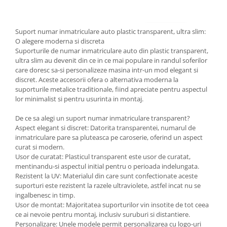
Suport numar inmatriculare auto plastic transparent, ultra slim:
O alegere moderna si discreta
Suporturile de numar inmatriculare auto din plastic transparent,
ultra slim au devenit din ce in ce mai populare in randul soferilor
care doresc sa-si personalizeze masina intr-un mod elegant si
discret. Aceste accesorii ofera o alternativa moderna la
suporturile metalice traditionale, fiind apreciate pentru aspectul
lor minimalist si pentru usurinta in montaj.
De ce sa alegi un suport numar inmatriculare transparent?
Aspect elegant si discret: Datorita transparentei, numarul de
inmatriculare pare sa pluteasca pe caroserie, oferind un aspect
curat si modern.
Usor de curatat: Plasticul transparent este usor de curatat,
mentinandu-si aspectul initial pentru o perioada indelungata.
Rezistent la UV: Materialul din care sunt confectionate aceste
suporturi este rezistent la razele ultraviolete, astfel incat nu se
ingalbenesc in timp.
Usor de montat: Majoritatea suporturilor vin insotite de tot ceea
ce ai nevoie pentru montaj, inclusiv suruburi si distantiere.
Personalizare: Unele modele permit personalizarea cu logo-uri