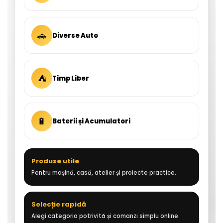
🚗
Diverse Auto
⛺
Timp Liber
🔋
Baterii și Acumulatori
Produse utile
Pentru mașină, casă, atelier și proiecte practice.
Selecție rapidă
Alegi categoria potrivită și comanzi simplu online.