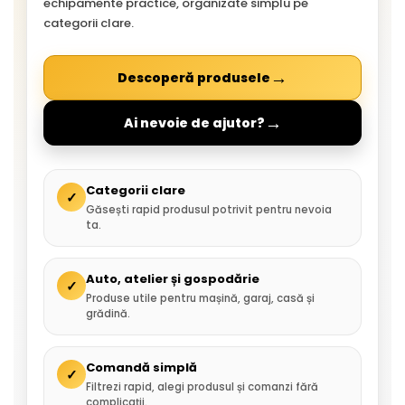
echipamente practice, organizate simplu pe
categorii clare.
→
Descoperă produsele
→
Ai nevoie de ajutor?
Categorii clare
✓
Găsești rapid produsul potrivit pentru nevoia
ta.
Auto, atelier și gospodărie
✓
Produse utile pentru mașină, garaj, casă și
grădină.
Comandă simplă
✓
Filtrezi rapid, alegi produsul și comanzi fără
complicații.