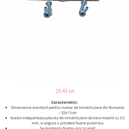
Furtune de gradina
compresoare
Mixere
Cricuri Auto Hidraulice
Pneumatice si Trapezoidale
Motocositoare si Motosape
Cricuri hidraulice
Nivela laser
Cricuri pneumatice
Pistol de vopsit
Cricuri trapezoidale
Pompe
Feon Electric
Rotopercutoare si bormasini
Generatoare curent
Taiat gresie si faianta
Gresoare
Uz intern
Macarale și vinciuri
Ventilatoare radiatoare
Masini de gaurit si Insurubat
umidificatoare
25,42 Lei
Motoare electrice
Pistol de Lipit
Caracteristici:
Dimensiune standard pentru numar de inmatriculare din Romania
Polizoare
– 52x11cm
Acesta indeparteaza placuta de inmatriculare de bara masinii cu 5.5
Pompe Combustibil
mm, si asigura o prindere foarte puternica
Prelungitoare
Se monteaza foarte usor si rapid