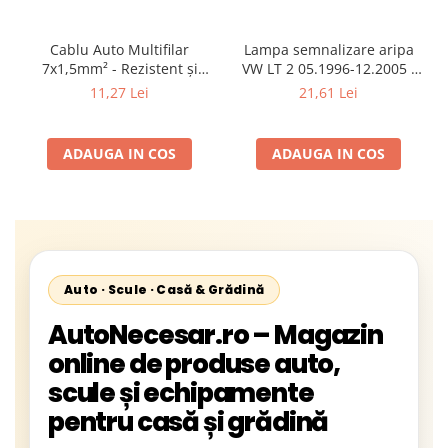
Cablu Auto Multifilar
Lampa semnalizare aripa
7x1,5mm² - Rezistent și
VW LT 2 05.1996-12.2005 ;
Flexibil pentru Remorci 12V-
Mercedes Sprinter 1995-
11,27 Lei
21,61 Lei
24V
2002, 512D-814 DA; Actros
1996-2002; Unimog 1949-;
Neoplan Euroliner,
ADAUGA IN COS
ADAUGA IN COS
Starliner,Centroliner,
Cityliner;
Auto · Scule · Casă & Grădină
AutoNecesar.ro – Magazin
online de produse auto,
scule și echipamente
pentru casă și grădină