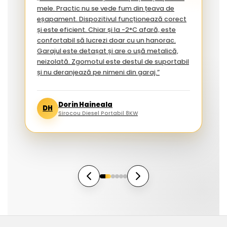
mele. Practic nu se vede fum din țeava de
eșapament. Dispozitivul funcționează corect
și este eficient. Chiar și la -2°C afară, este
confortabil să lucrezi doar cu un hanorac.
Garajul este detașat și are o ușă metalică,
neizolată. Zgomotul este destul de suportabil
și nu deranjează pe nimeni din garaj.”
Dorin Haineala
DH
Sirocou Diesel Portabil 8KW