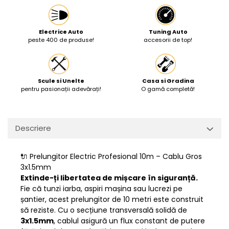
Electrice Auto
Tuning Auto
peste 400 de produse!
accesorii de top!
Scule si Unelte
Casa si Gradina
pentru pasionații adevărați!
O gamă completă!
Descriere
🔌 Prelungitor Electric Profesional 10m – Cablu Gros
3x1.5mm
Extinde-ți libertatea de mișcare în siguranță.
Fie că tunzi iarba, aspiri mașina sau lucrezi pe
șantier, acest prelungitor de 10 metri este construit
să reziste. Cu o secțiune transversală solidă de
3x1.5mm
, cablul asigură un flux constant de putere