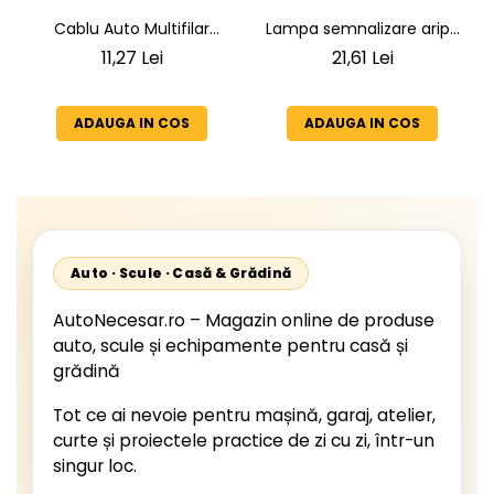
Lampa semnalizare aripa
Cablu Auto Multifilar
VW LT 2 05.1996-12.2005 ;
7x1,5mm² - Rezistent și
21,61 Lei
11,27 Lei
Mercedes Sprinter 1995-
Flexibil pentru Remorci 12V-
2002, 512D-814 DA; Actros
24V
1996-2002; Unimog 1949-;
ADAUGA IN COS
ADAUGA IN COS
Neoplan Euroliner,
Starliner,Centroliner,
Cityliner;
Auto · Scule · Casă & Grădină
AutoNecesar.ro – Magazin online de produse
auto, scule și echipamente pentru casă și
grădină
Tot ce ai nevoie pentru mașină, garaj, atelier,
curte și proiectele practice de zi cu zi, într-un
singur loc.