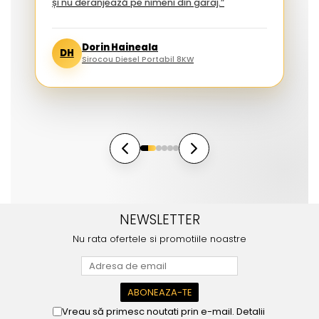
și nu deranjează pe nimeni din garaj.”
Dorin Haineala
DH
Sirocou Diesel Portabil 8KW
NEWSLETTER
Nu rata ofertele si promotiile noastre
Vreau să primesc noutati prin e-mail. Detalii