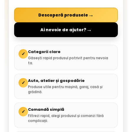
→
Descoperă produsele
→
Ai nevoie de ajutor?
Categorii clare
✓
Găsești rapid produsul potrivit pentru nevoia
ta.
Auto, atelier și gospodărie
✓
Produse utile pentru mașină, garaj, casă și
grădină.
Comandă simplă
✓
Filtrezi rapid, alegi produsul și comanzi fără
complicații.