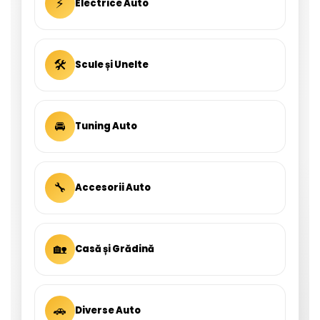
⚡
Electrice Auto
🛠
Scule și Unelte
🚘
Tuning Auto
🔧
Accesorii Auto
🏡
Casă și Grădină
🚗
Diverse Auto