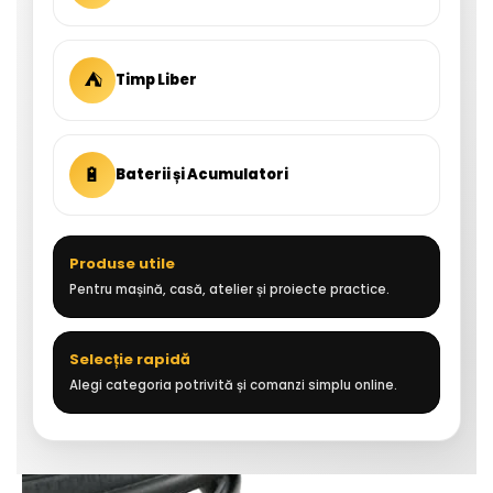
⛺
Timp Liber
🔋
Baterii și Acumulatori
Produse utile
Pentru mașină, casă, atelier și proiecte practice.
Selecție rapidă
Alegi categoria potrivită și comanzi simplu online.