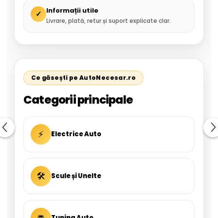
Informații utile
✓
Livrare, plată, retur și suport explicate clar.
Ce găsești pe AutoNecesar.ro
Categorii principale
⚡
Electrice Auto
🛠
Scule și Unelte
🚘
Tuning Auto