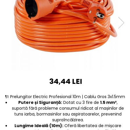
Furtune de gradina
compresoare
Mixere
Cricuri Auto Hidraulice
Pneumatice si Trapezoidale
Motocositoare si Motosape
Cricuri hidraulice
Nivela laser
Cricuri pneumatice
Pistol de vopsit
Cricuri trapezoidale
Pompe
Feon Electric
Rotopercutoare si bormasini
Generatoare curent
Taiat gresie si faianta
Gresoare
Uz intern
Macarale și vinciuri
34,44 LEI
Ventilatoare radiatoare
Masini de gaurit si Insurubat
umidificatoare
Motoare electrice
🔌 Prelungitor Electric Profesional 10m | Cablu Gros 3x1.5mm
Pistol de Lipit
Putere și Siguranță:
Dotat cu 3 fire de
1.5 mm²
,
suportă fără probleme consumul ridicat al mașinilor de
Polizoare
tuns iarba, bormasinilor sau aspiratoarelor, prevenind
supraîncălzirea.
Pompe Combustibil
Lungime Ideală (10m):
Oferă libertatea de mișcare
Prelungitoare