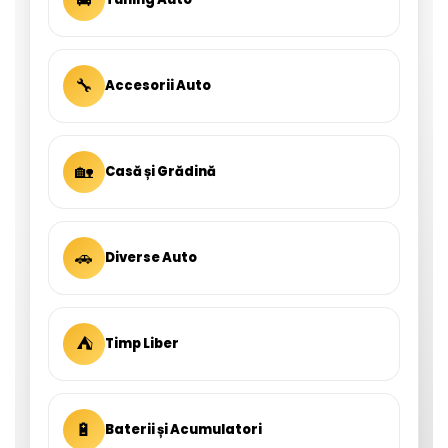
🔧
Accesorii Auto
🏡
Casă și Grădină
🚗
Diverse Auto
⛺
Timp Liber
🔋
Baterii și Acumulatori