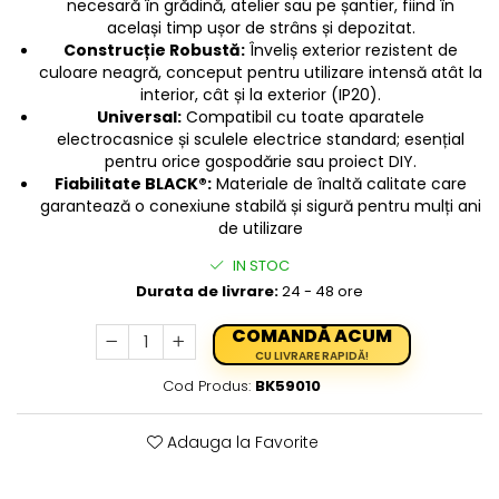
necesară în grădină, atelier sau pe șantier, fiind în
același timp ușor de strâns și depozitat.
Protectia muncii
Construcție Robustă:
Înveliș exterior rezistent de
Scule Pneumatice
culoare neagră, conceput pentru utilizare intensă atât la
interior, cât și la exterior (IP20).
Slefuitoare
Universal:
Compatibil cu toate aparatele
Suport auto
electrocasnice și sculele electrice standard; esențial
pentru orice gospodărie sau proiect DIY.
Suport motocicleta
Fiabilitate BLACK®:
Materiale de înaltă calitate care
Surubelnite
garantează o conexiune stabilă și sigură pentru mulți ani
de utilizare
Tunuri de caldura si aeroteme
IN STOC
Utilaje constructie
Durata de livrare:
24 - 48 ore
COMANDĂ ACUM
CU LIVRARE RAPIDĂ!
Cod Produs:
BK59010
Adauga la Favorite