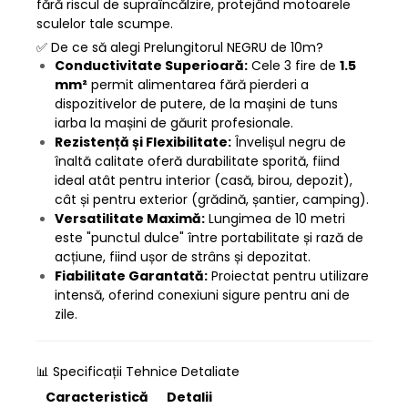
fără riscul de supraîncălzire, protejând motoarele
sculelor tale scumpe.
✅ De ce să alegi Prelungitorul NEGRU de 10m?
Conductivitate Superioară:
Cele 3 fire de
1.5
mm²
permit alimentarea fără pierderi a
dispozitivelor de putere, de la mașini de tuns
iarba la mașini de găurit profesionale.
Rezistență și Flexibilitate:
Învelișul negru de
înaltă calitate oferă durabilitate sporită, fiind
ideal atât pentru interior (casă, birou, depozit),
cât și pentru exterior (grădină, șantier, camping).
Versatilitate Maximă:
Lungimea de 10 metri
este "punctul dulce" între portabilitate și rază de
acțiune, fiind ușor de strâns și depozitat.
Fiabilitate Garantată:
Proiectat pentru utilizare
intensă, oferind conexiuni sigure pentru ani de
zile.
📊 Specificații Tehnice Detaliate
Caracteristică
Detalii