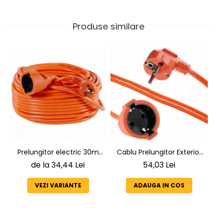
Produse similare
Prelungitor electric 30m
Cablu Prelungitor Exterior
3x1.5mm
20m 3x1.5 mm2 cu
de la 34,44 Lei
54,03 Lei
Impamantare – Rezistent
la Intemperii, Gradina si
VEZI VARIANTE
ADAUGA IN COS
Constructii