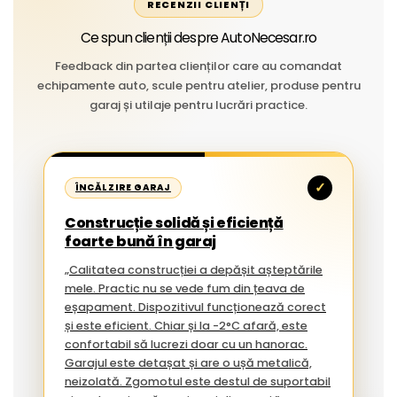
RECENZII CLIENȚI
Ce spun clienții despre AutoNecesar.ro
Feedback din partea clienților care au comandat
echipamente auto, scule pentru atelier, produse pentru
garaj și utilaje pentru lucrări practice.
✓
ÎNCĂLZIRE GARAJ
Construcție solidă și eficiență
foarte bună în garaj
„Calitatea construcției a depășit așteptările
mele. Practic nu se vede fum din țeava de
eșapament. Dispozitivul funcționează corect
și este eficient. Chiar și la -2°C afară, este
confortabil să lucrezi doar cu un hanorac.
Garajul este detașat și are o ușă metalică,
neizolată. Zgomotul este destul de suportabil