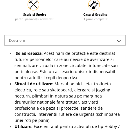
Scule si Unelte
Casa si Gradina
pentru pasionații adevărați!
O gamă completă!
Descriere
Se adreseaza:
Acest ham de protectie este destinat
tuturor persoanelor care au nevoie de avertizare si
semnalizare vizuala in zone circulate, intunecate sau
periculoase. Este un accesoriu unisex indispensabil
pentru adulti si copii deopotriva.
Situatii de utilizare:
Mersul pe bicicleta, trotineta
electrica, role sau skateboard, alergare si jogging
nocturn, plimbari in natura sau pe marginea
drumurilor nationale fara trotuar, activitati
profesionale de paza si protectie, santiere de
constructii, interventii rutiere de urgenta (schimbarea
unei roti pe pana).
Utilizare:
Excelent atat pentru activitati de tip Hobby /