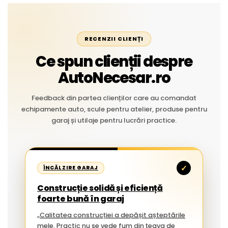
RECENZII CLIENȚI
Ce spun clienții despre
AutoNecesar.ro
Feedback din partea clienților care au comandat
echipamente auto, scule pentru atelier, produse pentru
garaj și utilaje pentru lucrări practice.
✓
ÎNCĂLZIRE GARAJ
Construcție solidă și eficiență
foarte bună în garaj
„Calitatea construcției a depășit așteptările
mele. Practic nu se vede fum din țeava de