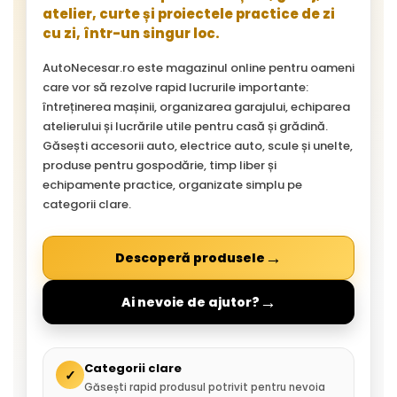
atelier, curte și proiectele practice de zi
cu zi, într-un singur loc.
AutoNecesar.ro este magazinul online pentru oameni
care vor să rezolve rapid lucrurile importante:
întreținerea mașinii, organizarea garajului, echiparea
atelierului și lucrările utile pentru casă și grădină.
Găsești accesorii auto, electrice auto, scule și unelte,
produse pentru gospodărie, timp liber și
echipamente practice, organizate simplu pe
categorii clare.
→
Descoperă produsele
→
Ai nevoie de ajutor?
Categorii clare
✓
Găsești rapid produsul potrivit pentru nevoia