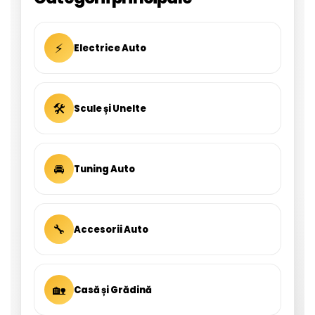
⚡
Electrice Auto
🛠
Scule și Unelte
🚘
Tuning Auto
🔧
Accesorii Auto
🏡
Casă și Grădină