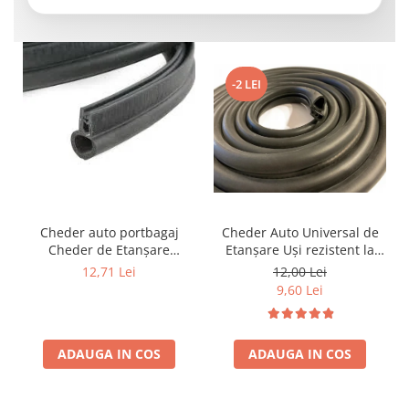
-2 LEI
Cheder auto portbagaj
Cheder Auto Universal de
Cheder de Etanșare
Etanșare Uși rezistent la
Profesional din Cauciuc -
intemperii, raze UV,
12,71 Lei
12,00 Lei
Rezistent la Apă și
îmbătrânire și temperaturi
9,60 Lei
Temperaturi Înalte, Multi-
extreme
Aplicații Vânzare la Metru
Liniar
ADAUGA IN COS
ADAUGA IN COS