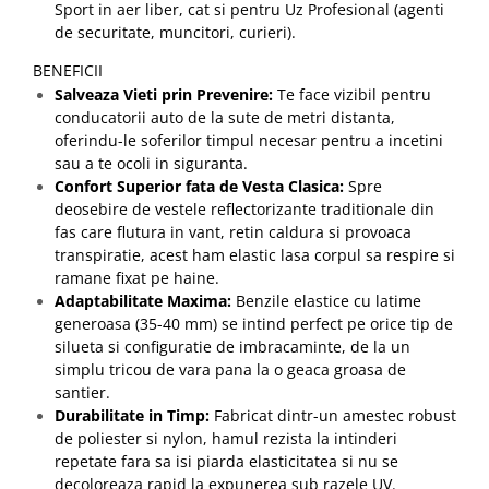
Sport in aer liber, cat si pentru Uz Profesional (agenti
de securitate, muncitori, curieri).
BENEFICII
Salveaza Vieti prin Prevenire:
Te face vizibil pentru
conducatorii auto de la sute de metri distanta,
oferindu-le soferilor timpul necesar pentru a incetini
sau a te ocoli in siguranta.
Confort Superior fata de Vesta Clasica:
Spre
deosebire de vestele reflectorizante traditionale din
fas care flutura in vant, retin caldura si provoaca
transpiratie, acest ham elastic lasa corpul sa respire si
ramane fixat pe haine.
Adaptabilitate Maxima:
Benzile elastice cu latime
generoasa (35-40 mm) se intind perfect pe orice tip de
silueta si configuratie de imbracaminte, de la un
simplu tricou de vara pana la o geaca groasa de
santier.
Durabilitate in Timp:
Fabricat dintr-un amestec robust
de poliester si nylon, hamul rezista la intinderi
repetate fara sa isi piarda elasticitatea si nu se
decoloreaza rapid la expunerea sub razele UV.