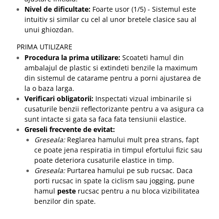
Nivel de dificultate:
Foarte usor (1/5) - Sistemul este
intuitiv si similar cu cel al unor bretele clasice sau al
unui ghiozdan.
PRIMA UTILIZARE
Procedura la prima utilizare:
Scoateti hamul din
ambalajul de plastic si extindeti benzile la maximum
din sistemul de catarame pentru a porni ajustarea de
la o baza larga.
Verificari obligatorii:
Inspectati vizual imbinarile si
cusaturile benzii reflectorizante pentru a va asigura ca
sunt intacte si gata sa faca fata tensiunii elastice.
Greseli frecvente de evitat:
Greseala:
Reglarea hamului mult prea strans, fapt
ce poate jena respiratia in timpul efortului fizic sau
poate deteriora cusaturile elastice in timp.
Greseala:
Purtarea hamului pe sub rucsac. Daca
porti rucsac in spate la ciclism sau jogging, pune
hamul
peste
rucsac pentru a nu bloca vizibilitatea
benzilor din spate.