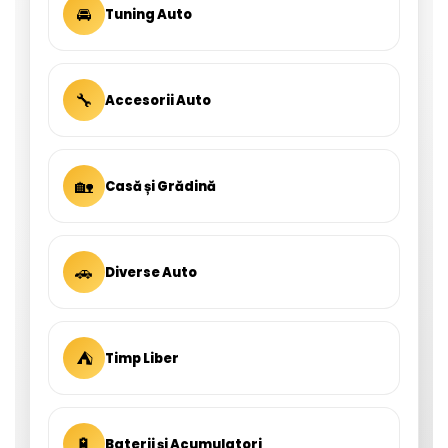
🚘
Tuning Auto
🔧
Accesorii Auto
🏡
Casă și Grădină
🚗
Diverse Auto
⛺
Timp Liber
🔋
Baterii și Acumulatori