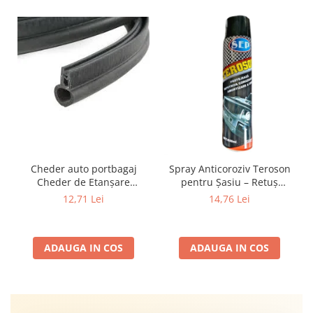
Cheder auto portbagaj
Spray Anticoroziv Teroson
Cheder de Etanșare
pentru Șasiu – Retuș
Profesional din Cauciuc -
Defecte, Revopsibil Durabil
12,71 Lei
14,76 Lei
Rezistent la Apă și
Compatibil PVC negru 650
Temperaturi Înalte, Multi-
ml
Aplicații Vânzare la Metru
ADAUGA IN COS
ADAUGA IN COS
Liniar