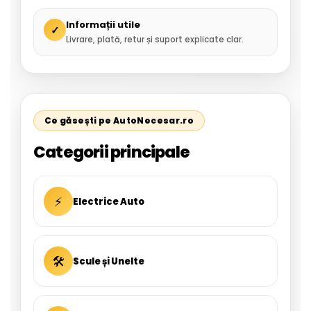
Informații utile
✓
Livrare, plată, retur și suport explicate clar.
Ce găsești pe AutoNecesar.ro
Categorii principale
⚡
Electrice Auto
🛠
Scule și Unelte