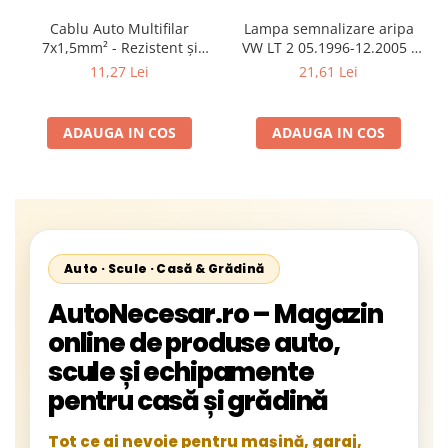
Cablu Auto Multifilar
Lampa semnalizare aripa
7x1,5mm² - Rezistent și
VW LT 2 05.1996-12.2005 ;
Flexibil pentru Remorci 12V-
Mercedes Sprinter 1995-
11,27 Lei
21,61 Lei
24V
2002, 512D-814 DA; Actros
1996-2002; Unimog 1949-;
Neoplan Euroliner,
ADAUGA IN COS
ADAUGA IN COS
Starliner,Centroliner,
Cityliner;
Auto · Scule · Casă & Grădină
AutoNecesar.ro – Magazin
online de produse auto,
scule și echipamente
pentru casă și grădină
Tot ce ai nevoie pentru mașină, garaj,