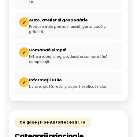
ta.
Auto, atelier și gospodărie
✓
Produse utile pentru mașină, garaj, casă și
grădină.
Comandă simplă
✓
Filtrezi rapid, alegi produsul și comanzi fără
complicații.
Informații utile
✓
Livrare, plată, retur și suport explicate clar.
Ce găsești pe AutoNecesar.ro
Categorii principale