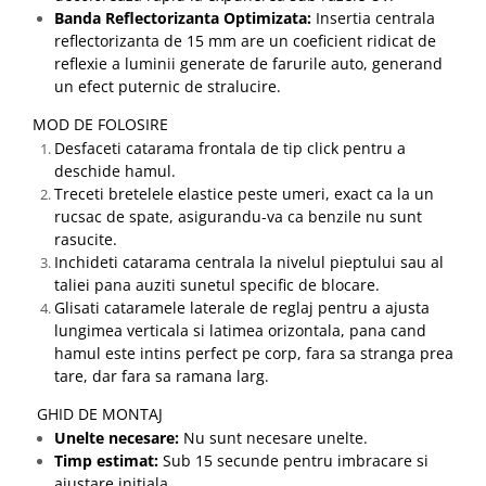
Banda Reflectorizanta Optimizata:
Insertia centrala
reflectorizanta de 15 mm are un coeficient ridicat de
reflexie a luminii generate de farurile auto, generand
un efect puternic de stralucire.
MOD DE FOLOSIRE
Desfaceti catarama frontala de tip click pentru a
deschide hamul.
Treceti bretelele elastice peste umeri, exact ca la un
rucsac de spate, asigurandu-va ca benzile nu sunt
rasucite.
Inchideti catarama centrala la nivelul pieptului sau al
taliei pana auziti sunetul specific de blocare.
Glisati cataramele laterale de reglaj pentru a ajusta
lungimea verticala si latimea orizontala, pana cand
hamul este intins perfect pe corp, fara sa stranga prea
tare, dar fara sa ramana larg.
GHID DE MONTAJ
Unelte necesare:
Nu sunt necesare unelte.
Timp estimat:
Sub 15 secunde pentru imbracare si
ajustare initiala.