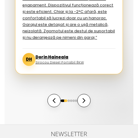
eșapament. Dispozitivul funcționează corect
și este eficient. Chiar și la -2°C afară, este
confortabil să lucrezi doar cu un hanorac.
Garajul este detașat și are o ușă metalică,
neizolată. Zgomotul este destul de suportabil
și nu deranjează pe nimeni din garaj.”
Dorin Haineala
DH
Sirocou Diesel Portabil 8KW
NEWSLETTER