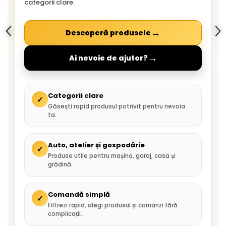
categorii clare.
→
Descoperă produsele
→
Ai nevoie de ajutor?
Categorii clare
✓
Găsești rapid produsul potrivit pentru nevoia
ta.
Auto, atelier și gospodărie
✓
Produse utile pentru mașină, garaj, casă și
grădină.
Comandă simplă
✓
Filtrezi rapid, alegi produsul și comanzi fără
complicații.