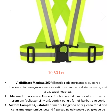
Furtune de gradina
compresoare
Mixere
Cricuri Auto Hidraulice
Pneumatice si Trapezoidale
Motocositoare si Motosape
Cricuri hidraulice
Nivela laser
Cricuri pneumatice
Pistol de vopsit
Cricuri trapezoidale
Pompe
Feon Electric
Rotopercutoare si bormasini
Generatoare curent
Taiat gresie si faianta
Gresoare
Uz intern
Macarale și vinciuri
Ventilatoare radiatoare
Masini de gaurit si Insurubat
10,60 Lei
umidificatoare
Motoare electrice
Vizibilitate Maxima 360°:
Benzile reflectorizante si culoarea
Pistol de Lipit
fluorescenta neon garanteaza ca esti observat de la distanta mare, atat
ziua, cat si noaptea.
Polizoare
Marime Universala si Unisex:
Confectionat din material textil elastic
premium (poliester si nylon), potrivit pentru femei, barbati sau copii.
Pompe Combustibil
Sistem Complet Ajustabil:
Latimea si lungimea se regleaza rapid prin
catarame ergonomice, putand fi purtat inclusiv peste geci groase de
Prelungitoare