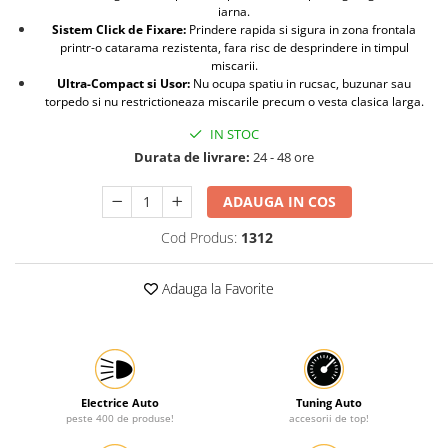
iarna.
Protectia muncii
Sistem Click de Fixare:
Prindere rapida si sigura in zona frontala
printr-o catarama rezistenta, fara risc de desprindere in timpul
Scule Pneumatice
miscarii.
Ultra-Compact si Usor:
Nu ocupa spatiu in rucsac, buzunar sau
Slefuitoare
torpedo si nu restrictioneaza miscarile precum o vesta clasica larga.
Suport auto
IN STOC
Suport motocicleta
Durata de livrare:
24 - 48 ore
Surubelnite
ADAUGA IN COS
Tunuri de caldura si aeroteme
Cod Produs:
1312
Utilaje constructie
Adauga la Favorite
Electrice Auto
Tuning Auto
peste 400 de produse!
accesorii de top!