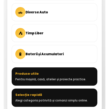
🚗
Diverse Auto
⛺
Timp Liber
🔋
Baterii și Acumulatori
Produse utile
Pentru mașină, casă, atelier și proiecte practice.
Selecție rapidă
Alegi categoria potrivită și comanzi simplu online.