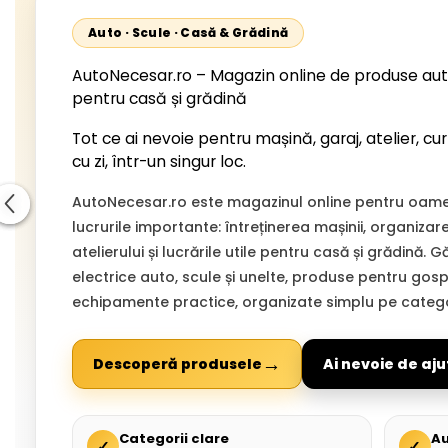
Auto · Scule · Casă & Grădină
AutoNecesar.ro – Magazin online de produse aut
pentru casă și grădină
Tot ce ai nevoie pentru mașină, garaj, atelier, cur
cu zi, într-un singur loc.
AutoNecesar.ro este magazinul online pentru oamen
lucrurile importante: întreținerea mașinii, organizar
atelierului și lucrările utile pentru casă și grădină. 
electrice auto, scule și unelte, produse pentru gospo
echipamente practice, organizate simplu pe categor
→
Descoperă produsele
Ai nevoie de aju
Categorii clare
Au
✓
✓