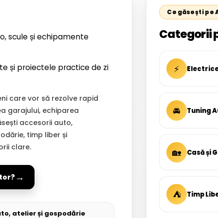
Ce găsești pe
Categorii 
o, scule și echipamente
te și proiectele practice de zi
⚡
Electric
i care vor să rezolve rapid
🚘
ea garajului, echiparea
Tuning A
Găsești accesorii auto,
dărie, timp liber și
ii clare.
🏡
Casă și 
→
tor?
⛺
Timp Lib
to, atelier și gospodărie