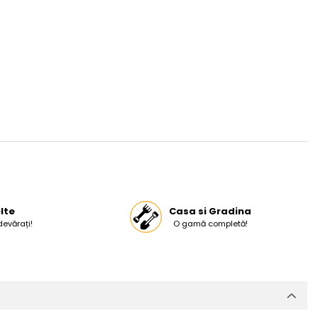
lte
Casa si Gradina
devărați!
O gamă completă!