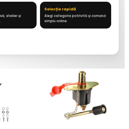
Selecție rapidă
ă, atelier și
Alegi categoria potrivită și comanzi
.
simplu online.