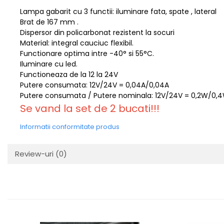
Lampa gabarit cu 3 functii: iluminare fata, spate , lateral
Protectia muncii
Brat de 167 mm .
Scule Pneumatice
Dispersor din policarbonat rezistent la socuri
Material: integral cauciuc flexibil.
Slefuitoare
Functionare optima intre -40° si 55°C.
Suport auto
Iluminare cu led.
Functioneaza de la 12 la 24V
Suport motocicleta
Putere consumata: 12V/24V = 0,04A/0,04A
Surubelnite
Putere consumata / Putere nominala: 12V/24V = 0,2W/0,
Tunuri de caldura si aeroteme
Se vand la set de 2 bucati!!!
Utilaje constructie
Informatii conformitate produs
Review-uri
(0)