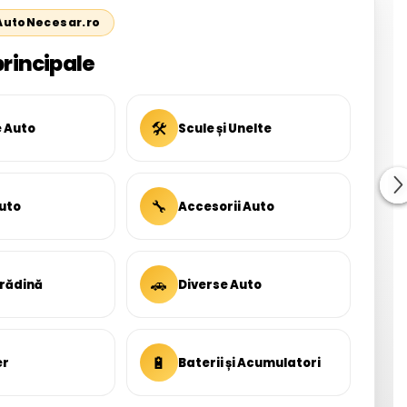
 AutoNecesar.ro
principale
🛠
e Auto
Scule și Unelte
🔧
uto
Accesorii Auto
🚗
Grădină
Diverse Auto
🔋
er
Baterii și Acumulatori