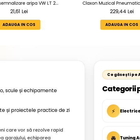
emnalizare aripa VW LT 2
Claxon Muzical Pneumatic 
2005 ; Mercedes Sprinter 1995-
Goarne Cromate Premium |
21,61 Lei
229,44 Lei
D-814 DA; Actros 1996-2002;
Selectabile
1949-; Neoplan Euroliner,
ADAUGA IN COS
ADAUGA IN COS
ner,Centroliner, Cityliner;
Ce găsești pe
Categorii 
o, scule și echipamente
te și proiectele practice de zi
⚡
Electric
i care vor să rezolve rapid
🚘
ea garajului, echiparea
Tuning A