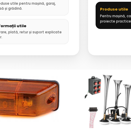
oduse utile pentru mașină, garaj,
să și grădină.
Produse utile
Pentru mașină, cas
proiecte practice
formații utile
rare, plată, retur și suport explicate
r.