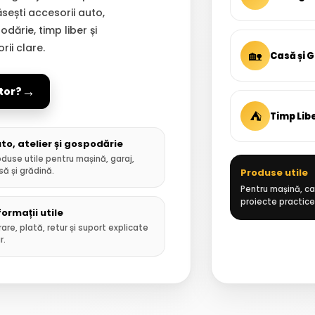
Găsești accesorii auto,
dărie, timp liber și
ii clare.
🏡
Casă și 
→
tor?
⛺
Timp Lib
to, atelier și gospodărie
oduse utile pentru mașină, garaj,
să și grădină.
Produse utile
Pentru mașină, cas
proiecte practice
formații utile
rare, plată, retur și suport explicate
r.