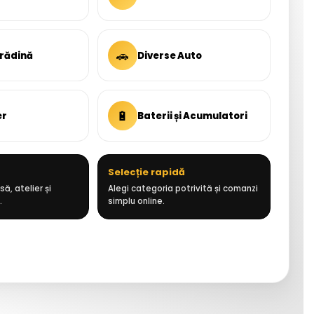
🚗
Grădină
Diverse Auto
🔋
er
Baterii și Acumulatori
Selecție rapidă
ă, atelier și
Alegi categoria potrivită și comanzi
.
simplu online.