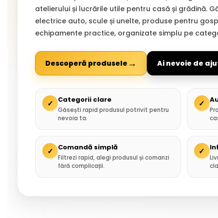
atelierului și lucrările utile pentru casă și grădină. 
electrice auto, scule și unelte, produse pentru gospo
echipamente practice, organizate simplu pe categor
→
Descoperă produsele
Ai nevoie de aju
Categorii clare
Au
✓
✓
Găsești rapid produsul potrivit pentru
Pr
nevoia ta.
ca
Comandă simplă
In
✓
✓
Filtrezi rapid, alegi produsul și comanzi
Liv
fără complicații.
cla