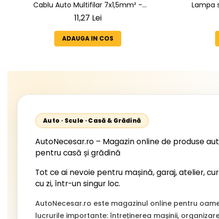
Cablu Auto Multifilar 7x1,5mm² -
Lampa s
Rezistent și Flexibil pentru Remorci 12V-
05.1996-12.
11,27 Lei
24V
2002, 512
Unimog 
ADAUGA IN COS
Starli
Auto · Scule · Casă & Grădină
AutoNecesar.ro – Magazin online de produse aut
pentru casă și grădină
Tot ce ai nevoie pentru mașină, garaj, atelier, cur
cu zi, într-un singur loc.
AutoNecesar.ro este magazinul online pentru oamen
lucrurile importante: întreținerea mașinii, organizar