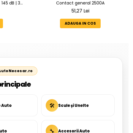
145 dB | 3
Contact general 2500A
 6 Melodii
51,27 Lei
ADAUGA IN COS
 AutoNecesar.ro
principale
🛠
e Auto
Scule și Unelte
🔧
uto
Accesorii Auto