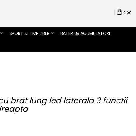
0,00
SPORT & TIMP LIBER
BATERII & ACUMULATORI
 brat lung led laterala 3 functii
dreapta