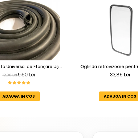
o Universal de Etanșare Uși
Oglinda retrovizoare pent
nt la intemperii, raze UV,
utilaje/ platforme/ tr
9,60 Lei
33,85 Lei
12,00 Lei
ire și temperaturi extreme
ADAUGA IN COS
ADAUGA IN COS