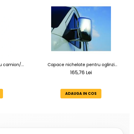
ru camion/
Capace nichelate pentru oglinzi
actoare
Mercedes Sprinter
165,76 Lei
ADAUGA IN COS