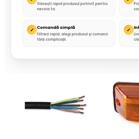
Găsești rapid produsul potrivit pentru
Pr
nevoia ta.
ca
Comandă simplă
In
✓
✓
Filtrezi rapid, alegi produsul și comanzi
Liv
fără complicații.
cla