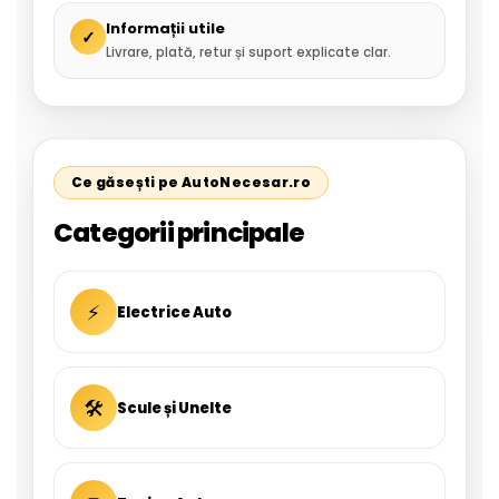
Informații utile
✓
Livrare, plată, retur și suport explicate clar.
Ce găsești pe AutoNecesar.ro
Categorii principale
⚡
Electrice Auto
🛠
Scule și Unelte