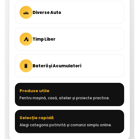
🚗
Diverse Auto
⛺
Timp Liber
🔋
Baterii și Acumulatori
Produse utile
Pentru mașină, casă, atelier și proiecte practice.
Selecție rapidă
Alegi categoria potrivită și comanzi simplu online.