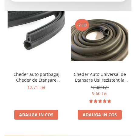
-2 LEI
Cheder auto portbagaj
Cheder Auto Universal de
Cheder de Etanșare
Etanșare Uși rezistent la
Profesional din Cauciuc -
intemperii, raze UV,
12,71 Lei
12,00 Lei
Rezistent la Apă și
îmbătrânire și temperaturi
9,60 Lei
Temperaturi Înalte, Multi-
extreme
Aplicații Vânzare la Metru
Liniar
ADAUGA IN COS
ADAUGA IN COS