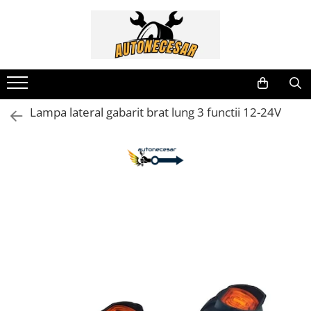
Electrice Auto
Scule & Atelier
Tuning Auto
Accesorii Auto
Casă & Grădină
Diverse Auto
Sport & Timp Liber
Aparate de Masura si Control
Accesorii atelier
Lampa led Numar
Accesorii Remorci
Aparate de stropit
Accesorii Diverse
Camping
Amestecatoare Electrice
Lumini de Zi
Banda reflectorizanta
Aparate de tuns
Chinga Remorcare Auto
Echipament sportiv
Cabluri electrice si Conectori
Lampa lateral gabarit brat lung 3 functii 12-24V
Compresoare Auto
Aparate de Sudura si Accesorii
Ornamente Interior si Exterior
Bare Portbagaj
Autofiletante
Lanterne
Motoare Barca
Girofar
Aspiratoare
Suport Numar Inmatriculare
Cheder auto etansare
Blocatori de parcare
Scule Auto
Goarne Auto
Burghie si dalti
Claxoane Auto
Cablu sudura
Siguranta rutiera
Leduri si Banda Led
Capsatoare
Geam Lampa Far
Cositoare electrice si benzina
Sisteme Încălzire Webasto
Lumini Laterale
Chei și Truse Chei Profesionale și
Husa Volan
Cutii depozitare
Durabile
Pompe de transfer
Huse Scaune Auto
Cutii postale
Chei dinamometrice
Redresoare si Robot Pornire
Lampa Stop, Tripla remorca
Drujbe lanturi si topoare
Clesti si Patenti
Stroboscoape auto LED
Proiectoare auto
Fierastrau Circular
Compactoare
Fierbatoare
Compresoare si accesorii