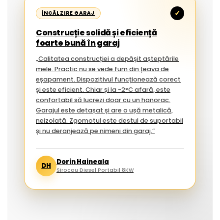
✓
ÎNCĂLZIRE GARAJ
Construcție solidă și eficiență
foarte bună în garaj
„Calitatea construcției a depășit așteptările
mele. Practic nu se vede fum din țeava de
eșapament. Dispozitivul funcționează corect
și este eficient. Chiar și la -2°C afară, este
confortabil să lucrezi doar cu un hanorac.
Garajul este detașat și are o ușă metalică,
neizolată. Zgomotul este destul de suportabil
și nu deranjează pe nimeni din garaj.”
Dorin Haineala
DH
Sirocou Diesel Portabil 8KW