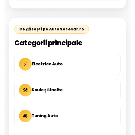
Ce găsești pe AutoNecesar.ro
Categorii principale
⚡
Electrice Auto
🛠
Scule și Unelte
🚘
Tuning Auto