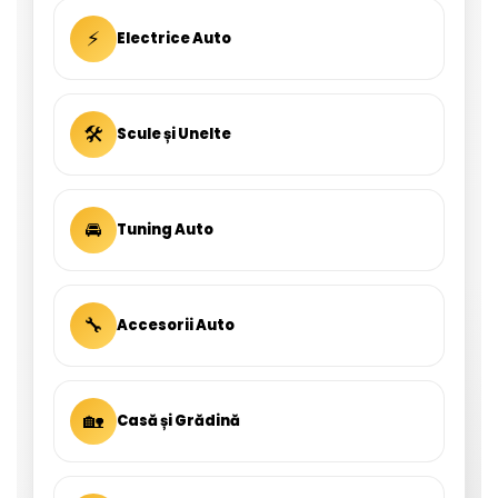
⚡
Electrice Auto
🛠
Scule și Unelte
🚘
Tuning Auto
🔧
Accesorii Auto
🏡
Casă și Grădină