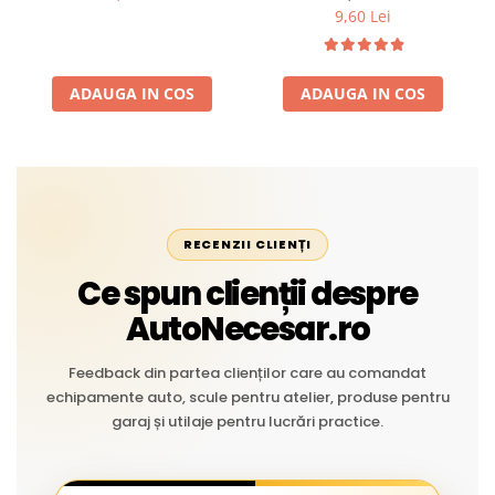
Rezistent la Apă și
îmbătrânire și temperaturi
9,60 Lei
Temperaturi Înalte, Multi-
extreme
Aplicații Vânzare la Metru
Liniar
ADAUGA IN COS
ADAUGA IN COS
RECENZII CLIENȚI
Ce spun clienții despre
AutoNecesar.ro
Feedback din partea clienților care au comandat
echipamente auto, scule pentru atelier, produse pentru
garaj și utilaje pentru lucrări practice.