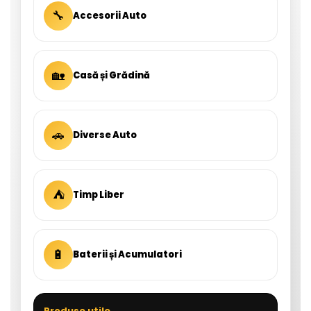
🔧
Accesorii Auto
🏡
Casă și Grădină
🚗
Diverse Auto
⛺
Timp Liber
🔋
Baterii și Acumulatori
Produse utile