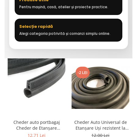
Pentru mașină, casă, atelier și proiecte practice.
Selecție rapidă
Alegi categoria potrivită și comanzi simplu online.
-2 LEI
Cheder auto portbagaj
Cheder Auto Universal de
Cheder de Etanșare
Etanșare Uși rezistent la
Profesional din Cauciuc -
intemperii, raze UV,
12,71 Lei
12,00 Lei