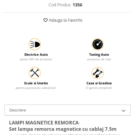
Cod Produs:
1356
Protectia muncii
Scule Pneumatice
Adauga la Favorite
Slefuitoare
Suport auto
Suport motocicleta
Surubelnite
Electrice Auto
Tuning Auto
peste 400 de produse!
accesorii de top!
Tunuri de caldura si aeroteme
Utilaje constructie
Scule si Unelte
Casa si Gradina
pentru pasionații adevărați!
O gamă completă!
Descriere
LAMPI MAGNETICE REMORCA
:
Set lampa remorca magnetice cu cablaj 7.5m