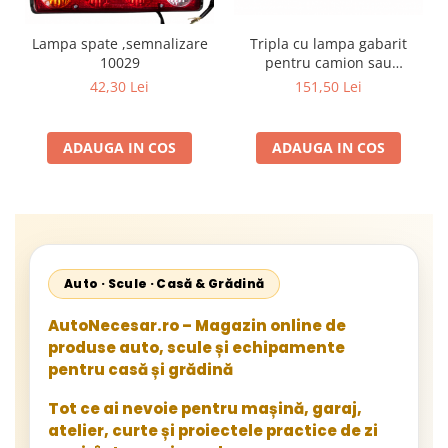
Tripla cu lampa gabarit
Lampa spate ,semnalizare
pentru camion sau
10029
semiremorca cu mufa
151,50 Lei
42,30 Lei
rotunda dreapta
ADAUGA IN COS
ADAUGA IN COS
Auto · Scule · Casă & Grădină
AutoNecesar.ro – Magazin online de
produse auto, scule și echipamente
pentru casă și grădină
Tot ce ai nevoie pentru mașină, garaj,
atelier, curte și proiectele practice de zi