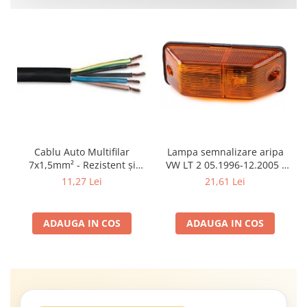
Cablu Auto Multifilar
Lampa semnalizare aripa
7x1,5mm² - Rezistent și
VW LT 2 05.1996-12.2005 ;
Flexibil pentru Remorci 12V-
Mercedes Sprinter 1995-
11,27 Lei
21,61 Lei
24V
2002, 512D-814 DA; Actros
1996-2002; Unimog 1949-;
Neoplan Euroliner,
ADAUGA IN COS
ADAUGA IN COS
Starliner,Centroliner,
Cityliner;