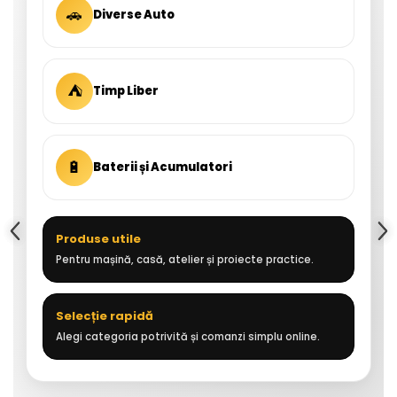
🚗
Diverse Auto
⛺
Timp Liber
🔋
Baterii și Acumulatori
Produse utile
Pentru mașină, casă, atelier și proiecte practice.
Selecție rapidă
Alegi categoria potrivită și comanzi simplu online.