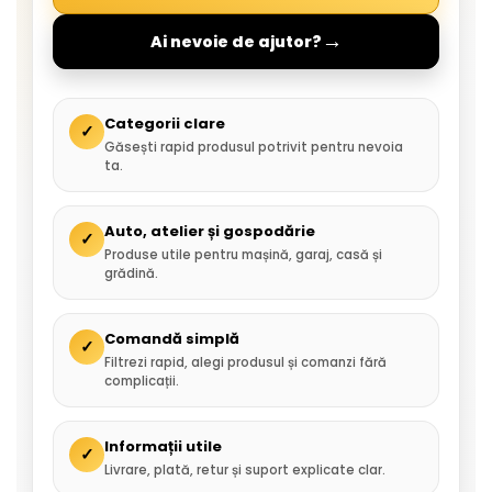
→
Ai nevoie de ajutor?
Categorii clare
✓
Găsești rapid produsul potrivit pentru nevoia
ta.
Auto, atelier și gospodărie
✓
Produse utile pentru mașină, garaj, casă și
grădină.
Comandă simplă
✓
Filtrezi rapid, alegi produsul și comanzi fără
complicații.
Informații utile
✓
Livrare, plată, retur și suport explicate clar.