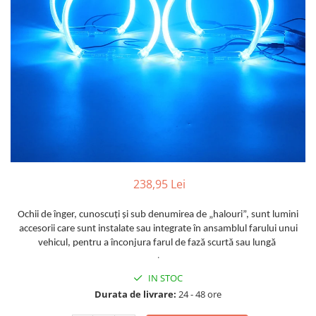
Furtune de gradina
compresoare
Mixere
Cricuri Auto Hidraulice
Pneumatice si Trapezoidale
Motocositoare si Motosape
Cricuri hidraulice
Nivela laser
Cricuri pneumatice
Pistol de vopsit
Cricuri trapezoidale
Pompe
Feon Electric
Rotopercutoare si bormasini
Generatoare curent
Taiat gresie si faianta
Gresoare
Uz intern
Macarale și vinciuri
238,95 Lei
Ventilatoare radiatoare
Masini de gaurit si Insurubat
umidificatoare
Ochii de înger, cunoscu
ț
i
ș
i sub denumirea de „halouri”, sunt lumini
Motoare electrice
accesorii care sunt instalate sau integrate în ansamblul farului unui
vehicul, pentru a înconjura farul de fază scurtă sau lungă
Pistol de Lipit
.
Polizoare
IN STOC
Pompe Combustibil
Durata de livrare:
24 - 48 ore
Prelungitoare