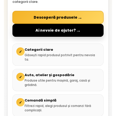
categorii clare.
→
Descoperă produsele
→
Ai nevoie de ajutor?
Categorii clare
✓
Găsești rapid produsul potrivit pentru nevoia
ta.
Auto, atelier și gospodărie
✓
Produse utile pentru mașină, garaj, casă și
grădină.
Comandă simplă
✓
Filtrezi rapid, alegi produsul și comanzi fără
complicații.