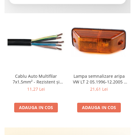
Cablu Auto Multifilar
Lampa semnalizare aripa
7x1,5mm² - Rezistent și
VW LT 2 05.1996-12.2005 ;
Flexibil pentru Remorci 12V-
Mercedes Sprinter 1995-
11,27 Lei
21,61 Lei
24V
2002, 512D-814 DA; Actros
1996-2002; Unimog 1949-;
Neoplan Euroliner,
ADAUGA IN COS
ADAUGA IN COS
Starliner,Centroliner,
Cityliner;