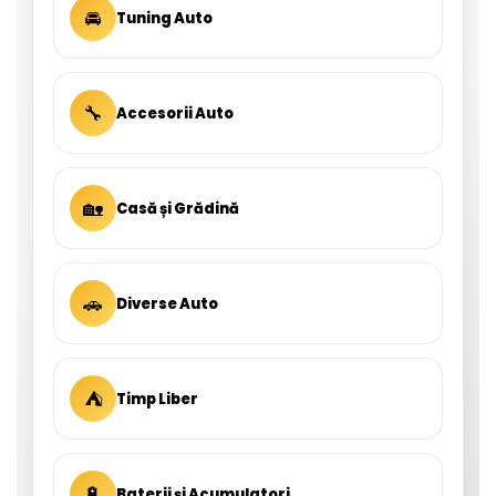
🚘
Tuning Auto
🔧
Accesorii Auto
🏡
Casă și Grădină
🚗
Diverse Auto
⛺
Timp Liber
🔋
Baterii și Acumulatori