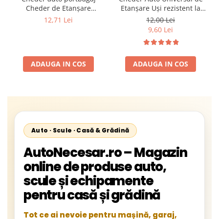
Cheder de Etanșare
Etanșare Uși rezistent la
Profesional din Cauciuc -
intemperii, raze UV,
12,71 Lei
12,00 Lei
Rezistent la Apă și
îmbătrânire și temperaturi
9,60 Lei
Temperaturi Înalte, Multi-
extreme
Aplicații Vânzare la Metru
Liniar
ADAUGA IN COS
ADAUGA IN COS
Auto · Scule · Casă & Grădină
AutoNecesar.ro – Magazin
online de produse auto,
scule și echipamente
pentru casă și grădină
Tot ce ai nevoie pentru mașină, garaj,