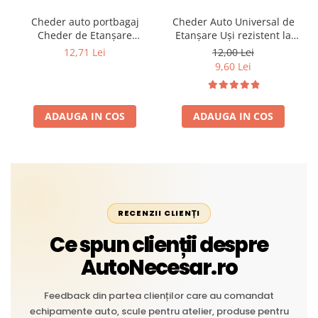
Cheder auto portbagaj
Cheder Auto Universal de
Cheder de Etanșare
Etanșare Uși rezistent la
Profesional din Cauciuc -
intemperii, raze UV,
12,71 Lei
12,00 Lei
Rezistent la Apă și
îmbătrânire și temperaturi
9,60 Lei
Temperaturi Înalte, Multi-
extreme
Aplicații Vânzare la Metru
Liniar
ADAUGA IN COS
ADAUGA IN COS
RECENZII CLIENȚI
Ce spun clienții despre
AutoNecesar.ro
Feedback din partea clienților care au comandat
echipamente auto, scule pentru atelier, produse pentru