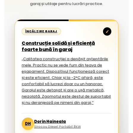
garaj și utilaje pentru lucrări practice.
✓
ÎNCĂLZIRE GARAJ
Construcție solidă și eficiență
foarte bună în garaj
„Calitatea construcției a depășit așteptările
mele. Practic nu se vede fum din țeava de
eșapament. Dispozitivul funcționează corect
și este eficient. Chiar și la -2°C afară, este
confortabil să lucrezi doar cu un hanorac.
Garajul este detașat și are o ușă metalică,
neizolată. Zgomotul este destul de suportabil
și nu deranjează pe nimeni din garaj.”
Dorin Haineala
DH
Sirocou Diesel Portabil 8KW