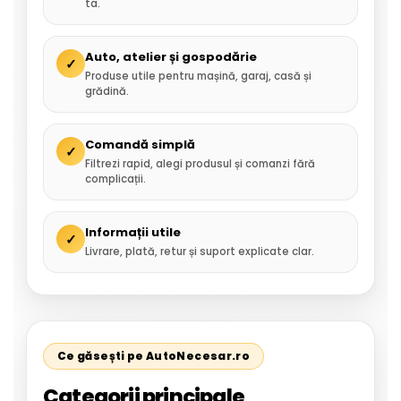
ta.
Auto, atelier și gospodărie
✓
Produse utile pentru mașină, garaj, casă și
grădină.
Comandă simplă
✓
Filtrezi rapid, alegi produsul și comanzi fără
complicații.
Informații utile
✓
Livrare, plată, retur și suport explicate clar.
Ce găsești pe AutoNecesar.ro
Categorii principale