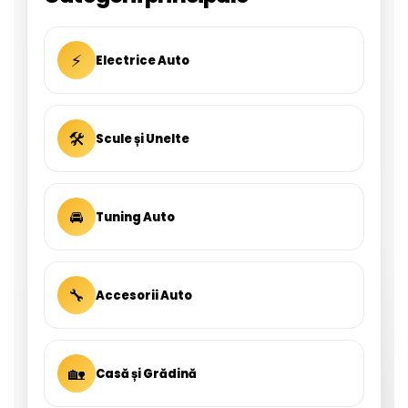
⚡
Electrice Auto
🛠
Scule și Unelte
🚘
Tuning Auto
🔧
Accesorii Auto
🏡
Casă și Grădină