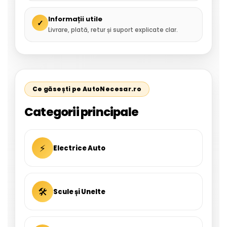
Informații utile
✓
Livrare, plată, retur și suport explicate clar.
Ce găsești pe AutoNecesar.ro
Categorii principale
⚡
Electrice Auto
🛠
Scule și Unelte