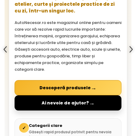
atelier, curte și proiectele practice de zi
cu zi, într-un singur loc.
AutoNecesar.ro este magazinul online pentru oameni
care vor să rezolve rapid lucrurile importante:
întreținerea mașinii, organizarea garajului, echiparea
atelierului și lucrările utile pentru casă și grădină.
Găsești accesorii auto, electrice auto, scule și unelte,
produse pentru gospodărie, timp liber și
echipamente practice, organizate simplu pe
categorii clare.
→
Descoperă produsele
→
Ai nevoie de ajutor?
Categorii clare
✓
Găsești rapid produsul potrivit pentru nevoia