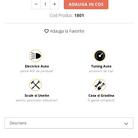
ADAUGA IN COS
Protectia muncii
Cod Produs:
1801
Scule Pneumatice
Slefuitoare
Adauga la Favorite
Suport auto
Suport motocicleta
Surubelnite
Tunuri de caldura si aeroteme
Electrice Auto
Tuning Auto
peste 400 de produse!
accesorii de top!
Utilaje constructie
Scule si Unelte
Casa si Gradina
pentru pasionații adevărați!
O gamă completă!
Descriere