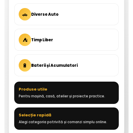
🚗
Diverse Auto
⛺
Timp Liber
🔋
Baterii și Acumulatori
Produse utile
Pentru mașină, casă, atelier și proiecte practice.
Selecție rapidă
Alegi categoria potrivită și comanzi simplu online.