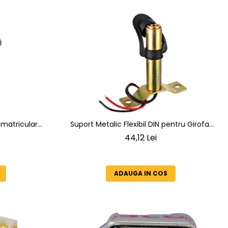
nmatriculare
Suport Metalic Flexibil DIN pentru Girofar
im 4 bucati
– Braț Montare Tractor și Utilaje
44,12 Lei
ADAUGA IN COS