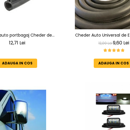
auto portbagaj Cheder de
Cheder Auto Universal de E
 Profesional din Cauciuc -
rezistent la intemperii, 
12,71 Lei
9,60 Lei
12,00 Lei
la Apă și Temperaturi Înalte,
îmbătrânire și temperatu
Multi-Aplicații Vânzare la Metru Liniar
ADAUGA IN COS
ADAUGA IN COS