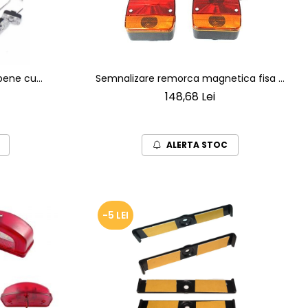
bene cu
Semnalizare remorca magnetica fisa 7
 prindere in
pini, cablu intre stopuri de 2.5m, cablu
148,68 Lei
fisa 7.5m
ALERTA STOC
-5 LEI