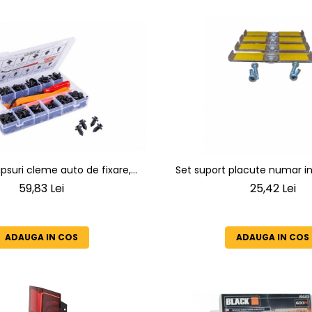
ipsuri cleme auto de fixare,
Set suport placute numar i
universale, plastic
auto plastic transparent sl
59,83 Lei
25,42 Lei
ADAUGA IN COS
ADAUGA IN COS