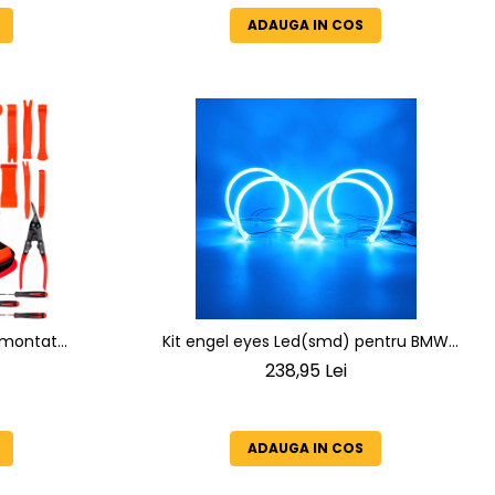
ADAUGA IN COS
emontat
Kit engel eyes Led(smd) pentru BMW
plafoane
E36/E38/E39/E46 Projector diametru
238,95 Lei
o
131mmx 4bucati
ADAUGA IN COS