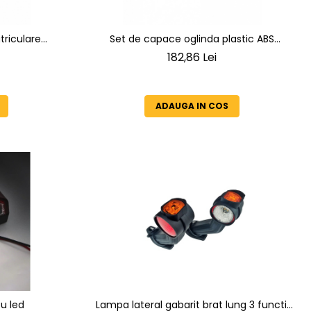
riculare
Set de capace oglinda plastic ABS
V, Lumina Alb
Sprinter Crafter 2006-2018
182,86 Lei
m, ABS/PC
ADAUGA IN COS
u led
Lampa lateral gabarit brat lung 3 functii