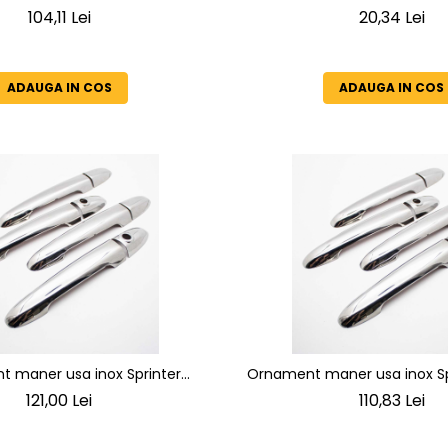
eal Camping Capacitate 30L
104,11 Lei
20,34 Lei
ADAUGA IN COS
ADAUGA IN COS
 maner usa inox Sprinter
Ornament maner usa inox Sprint
Crafter 2006-2016
1998-2006
121,00 Lei
110,83 Lei