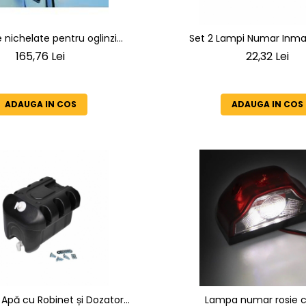
nichelate pentru oglinzi
Set 2 Lampi Numar Inmat
Mercedes Sprinter
Universale, 6 LED-uri, 12V-24
165,76 Lei
22,32 Lei
Rece 6000K, Fixare 55m
ADAUGA IN COS
ADAUGA IN COS
 Apă cu Robinet și Dozator
Lampa numar rosie c