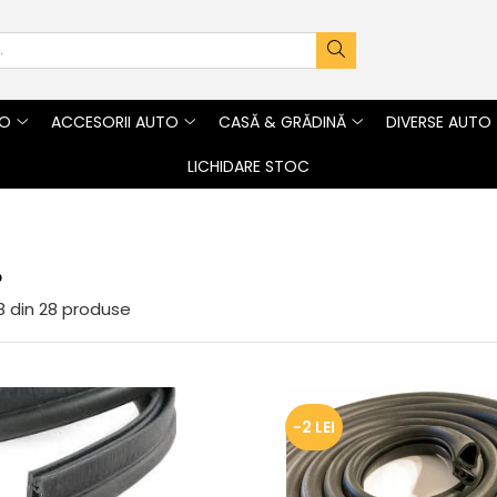
TO
ACCESORII AUTO
CASĂ & GRĂDINĂ
DIVERSE AUTO
LICHIDARE STOC
o
8
din
28
produse
-2 LEI