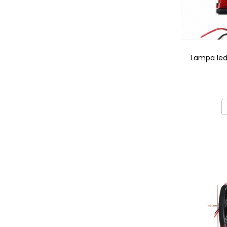
Lampa led
pen