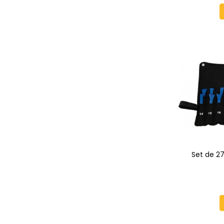
Set de 2
tapite