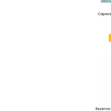
Protectia muncii
Capace 
Scule Pneumatice
Slefuitoare
Suport auto
Suport motocicleta
Surubelnite
Tunuri de caldura si aeroteme
Utilaje constructie
Rezervor