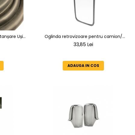
tanșare Uși
Oglinda retrovizoare pentru camion/
raze UV,
utilaje/ platforme/ tractoare
33,85 Lei
ri extreme
ADAUGA IN COS