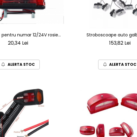
 pentru numar 12/24V rosie
Stroboscoape auto gal
tru remorca masina
telecomanda 8 segmente cu
20,34 Lei
153,82 Lei
grila 12V
ALERTA STOC
ALERTA STOC