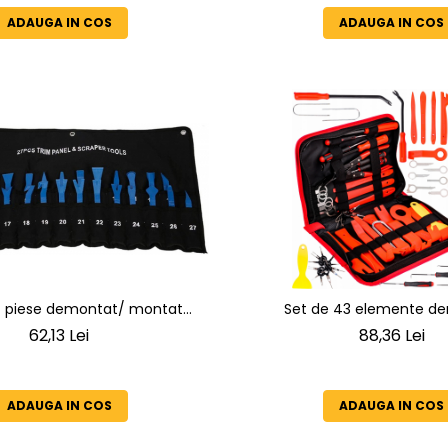
ADAUGA IN COS
ADAUGA IN COS
7 piese demontat/ montat
Set de 43 elemente d
rie cleme capitonaj auto
extractoare tapiterie 
62,13 Lei
88,36 Lei
mecanisme aut
ADAUGA IN COS
ADAUGA IN COS