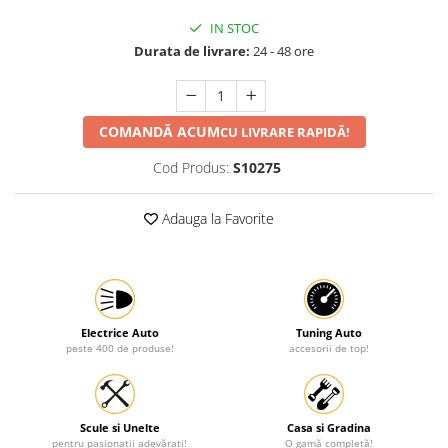
Protectia muncii
IN STOC
Durata de livrare:
24 - 48 ore
Scule Pneumatice
Slefuitoare
Suport auto
COMANDĂ ACUM
CU LIVRARE RAPIDĂ!
Suport motocicleta
Cod Produs:
S10275
Surubelnite
Tunuri de caldura si aeroteme
Adauga la Favorite
Utilaje constructie
Electrice Auto
Tuning Auto
peste 400 de produse!
accesorii de top!
Scule si Unelte
Casa si Gradina
pentru pasionații adevărați!
O gamă completă!