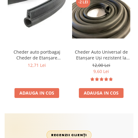
-2 LEI
Cheder auto portbagaj
Cheder Auto Universal de
Cheder de Etanșare
Etanșare Uși rezistent la
Profesional din Cauciuc -
intemperii, raze UV,
12,71 Lei
12,00 Lei
Rezistent la Apă și
îmbătrânire și temperaturi
9,60 Lei
Temperaturi Înalte, Multi-
extreme
Aplicații Vânzare la Metru
Liniar
ADAUGA IN COS
ADAUGA IN COS
RECENZII CLIENȚI