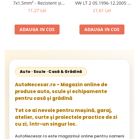
7x1,5mm² - Rezistent și
VW LT 2 05.1996-12.2005 ;
Flexibil pentru Remorci 12V-
Mercedes Sprinter 1995-
11,27 Lei
21,61 Lei
24V
2002, 512D-814 DA; Actros
1996-2002; Unimog 1949-;
Neoplan Euroliner,
ADAUGA IN COS
ADAUGA IN COS
Starliner,Centroliner,
Cityliner;
Auto · Scule · Casă & Grădină
AutoNecesar.ro – Magazin online de
produse auto, scule și echipamente
pentru casă și grădină
Tot ce ai nevoie pentru mașină, garaj,
atelier, curte și proiectele practice de zi
cu zi, într-un singur loc.
AutoNecesar.ro este magazinul online pentru oameni