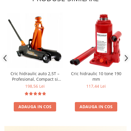
Cric hidraulic auto 2,5T –
Cric hidraulic 10 tone 190
Profesional, Compact si
mm
Sigur pentru Garaj si
198,56 Lei
117,44 Lei
schimb anvelope Ideal
pentru service-uri auto 2
Cauciucuri Incluse
ADAUGA IN COS
ADAUGA IN COS