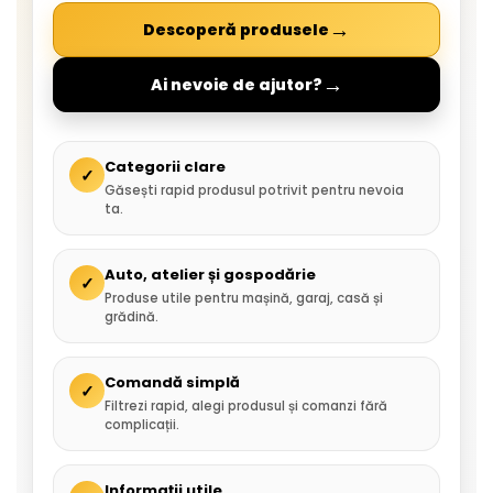
→
Descoperă produsele
→
Ai nevoie de ajutor?
Categorii clare
✓
Găsești rapid produsul potrivit pentru nevoia
ta.
Auto, atelier și gospodărie
✓
Produse utile pentru mașină, garaj, casă și
grădină.
Comandă simplă
✓
Filtrezi rapid, alegi produsul și comanzi fără
complicații.
Informații utile