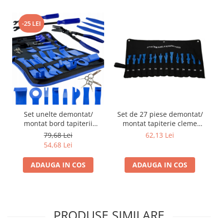
-25 LEI
Set de 27 piese demontat/
Set unelte demontat/
montat tapiterie cleme
montat bord tapiterii
capitonaj auto
interior masina
62,13 Lei
79,68 Lei
54,68 Lei
ADAUGA IN COS
ADAUGA IN COS
PRODUSE SIMILARE