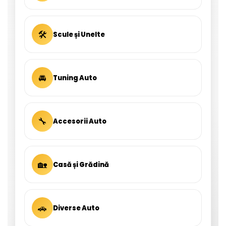
🛠
Scule și Unelte
🚘
Tuning Auto
🔧
Accesorii Auto
🏡
Casă și Grădină
🚗
Diverse Auto