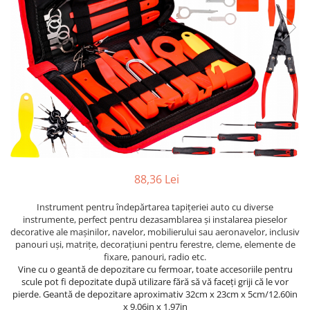
Furtune de gradina
compresoare
Mixere
Cricuri Auto Hidraulice
Pneumatice si Trapezoidale
Motocositoare si Motosape
Cricuri hidraulice
Nivela laser
Cricuri pneumatice
Pistol de vopsit
Cricuri trapezoidale
Pompe
Feon Electric
Rotopercutoare si bormasini
Generatoare curent
Taiat gresie si faianta
Gresoare
Uz intern
88,36 Lei
Macarale și vinciuri
Ventilatoare radiatoare
Masini de gaurit si Insurubat
Instrument pentru îndepărtarea tapițeriei auto cu diverse
umidificatoare
instrumente, perfect pentru dezasamblarea și instalarea pieselor
Motoare electrice
decorative ale mașinilor, navelor, mobilierului sau aeronavelor, inclusiv
Pistol de Lipit
panouri uși, matrițe, decorațiuni pentru ferestre, cleme, elemente de
fixare, panouri, radio etc.
Polizoare
Vine cu o geantă de depozitare cu fermoar, toate accesoriile pentru
scule pot fi depozitate după utilizare fără să vă faceți griji că le vor
Pompe Combustibil
pierde.
Geantă de depozitare aproximativ 32cm x 23cm x 5cm/12.60in
x 9.06in x 1.97in
Prelungitoare