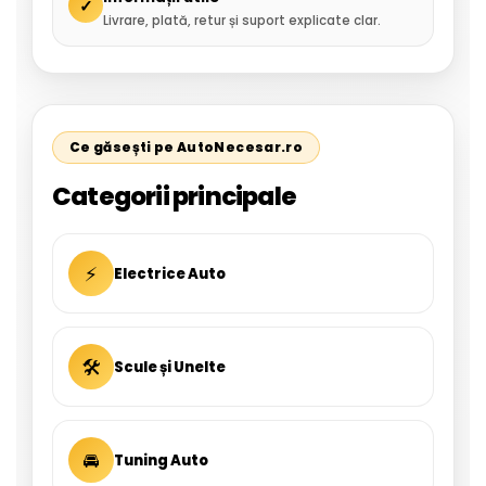
✓
Livrare, plată, retur și suport explicate clar.
Ce găsești pe AutoNecesar.ro
Categorii principale
⚡
Electrice Auto
🛠
Scule și Unelte
🚘
Tuning Auto