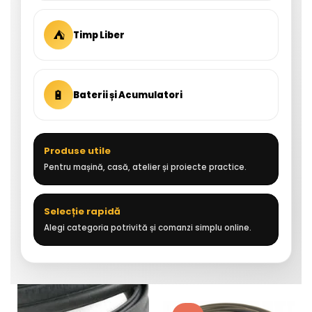
⛺
Timp Liber
🔋
Baterii și Acumulatori
Produse utile
Pentru mașină, casă, atelier și proiecte practice.
Selecție rapidă
Alegi categoria potrivită și comanzi simplu online.