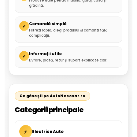
Produse utile pentru mașină, garaj, casă și
grădină.
Comandă simplă
✓
Filtrezi rapid, alegi produsul și comanzi fără
complicații.
Informații utile
✓
Livrare, plată, retur și suport explicate clar.
Ce găsești pe AutoNecesar.ro
Categorii principale
⚡
Electrice Auto