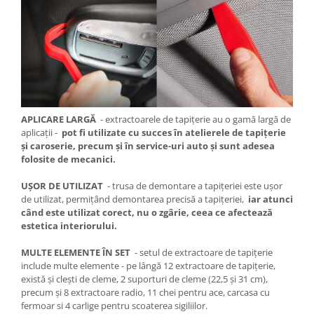
APLICARE LARGĂ
- extractoarele de tapițerie au o gamă largă de
aplicații -
pot fi utilizate cu succes în atelierele de tapițerie
și caroserie, precum și în service-uri auto și sunt adesea
folosite de mecanici.
UȘOR DE UTILIZAT
- trusa de demontare a tapițeriei este ușor
de utilizat, permițând demontarea precisă a tapițeriei,
iar atunci
când este utilizat corect, nu o zgârie, ceea ce afectează
estetica interiorului.
MULTE ELEMENTE ÎN SET
- setul de extractoare de tapițerie
include multe elemente - pe lângă 12 extractoare de tapițerie,
există și clești de cleme, 2 suporturi de cleme (22,5 și 31 cm),
precum și 8 extractoare radio, 11 chei pentru ace, carcasa cu
fermoar si 4 carlige pentru scoaterea sigiliilor.