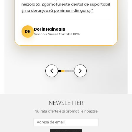
neizolată. Zgomotul este destul de suportabil
și nu deranjează pe nimeni din garaj.”
Dorin Haineala
DH
Sirocou Diesel Portabil 8KW
NEWSLETTER
Nu rata ofertele si promotiile noastre