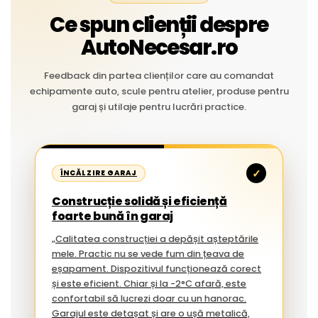
Ce spun clienții despre
AutoNecesar.ro
Feedback din partea clienților care au comandat
echipamente auto, scule pentru atelier, produse pentru
garaj și utilaje pentru lucrări practice.
✓
ÎNCĂLZIRE GARAJ
Construcție solidă și eficiență
foarte bună în garaj
„Calitatea construcției a depășit așteptările
mele. Practic nu se vede fum din țeava de
eșapament. Dispozitivul funcționează corect
și este eficient. Chiar și la -2°C afară, este
confortabil să lucrezi doar cu un hanorac.
Garajul este detașat și are o ușă metalică,