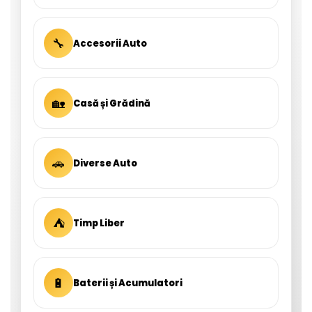
🔧
Accesorii Auto
🏡
Casă și Grădină
🚗
Diverse Auto
⛺
Timp Liber
🔋
Baterii și Acumulatori