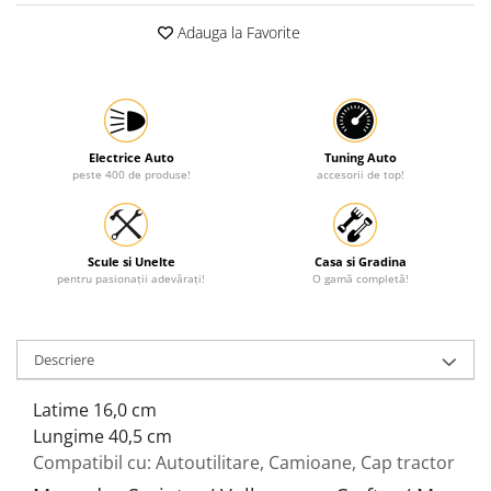
Protectia muncii
Adauga la Favorite
Scule Pneumatice
Slefuitoare
Suport auto
Electrice Auto
Tuning Auto
Suport motocicleta
peste 400 de produse!
accesorii de top!
Surubelnite
Tunuri de caldura si aeroteme
Scule si Unelte
Casa si Gradina
Utilaje constructie
pentru pasionații adevărați!
O gamă completă!
Descriere
Latime 16,0 cm
Lungime 40,5 cm
Compatibil cu: Autoutilitare, Camioane, Cap tractor