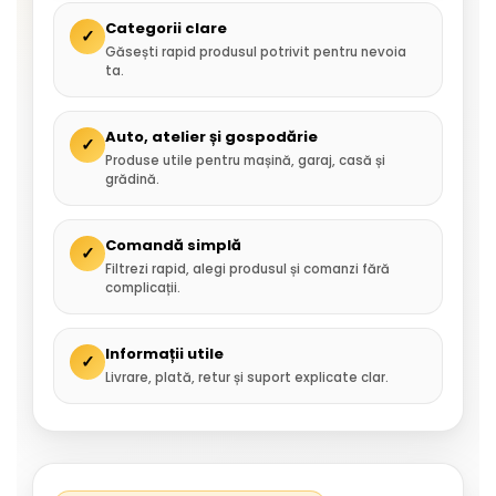
Categorii clare
✓
Găsești rapid produsul potrivit pentru nevoia
ta.
Auto, atelier și gospodărie
✓
Produse utile pentru mașină, garaj, casă și
grădină.
Comandă simplă
✓
Filtrezi rapid, alegi produsul și comanzi fără
complicații.
Informații utile
✓
Livrare, plată, retur și suport explicate clar.