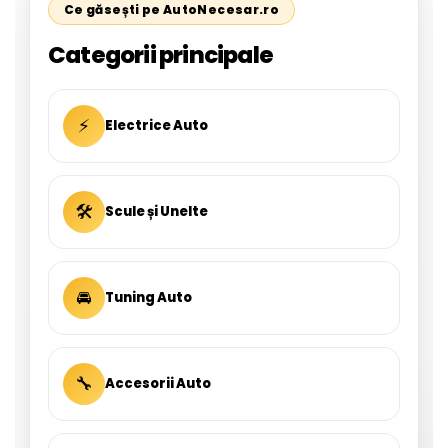
Ce găsești pe AutoNecesar.ro
Categorii principale
⚡
Electrice Auto
🛠
Scule și Unelte
🚘
Tuning Auto
🔧
Accesorii Auto