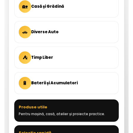
🏡
Casă și Grădină
🚗
Diverse Auto
⛺
Timp Liber
🔋
Baterii și Acumulatori
Produse utile
Pentru mașină, casă, atelier și proiecte practice.
Selecție rapidă