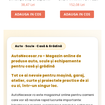
Stanga Iveco DAF MAN
TGM TGX
38,47 Lei
152,08 Lei
Renault Scania Volvo
ADAUGA IN COS
ADAUGA IN COS
Auto · Scule · Casă & Grădină
AutoNecesar.ro – Magazin online de
produse auto, scule și echipamente
pentru casă și grădină
Tot ce ai nevoie pentru mașină, garaj,
atelier, curte și proiectele practice de zi
cu zi, într-un singur loc.
AutoNecesar.ro este magazinul online pentru oameni
care vor să rezolve rapid lucrurile importante: