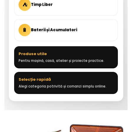
⛺
Timp Liber
🔋
Baterii și Acumulatori
Produse utile
Pentru mașină, casă, atelier și proiecte practice.
Selecție rapidă
Alegi categoria potrivită și comanzi simplu online.