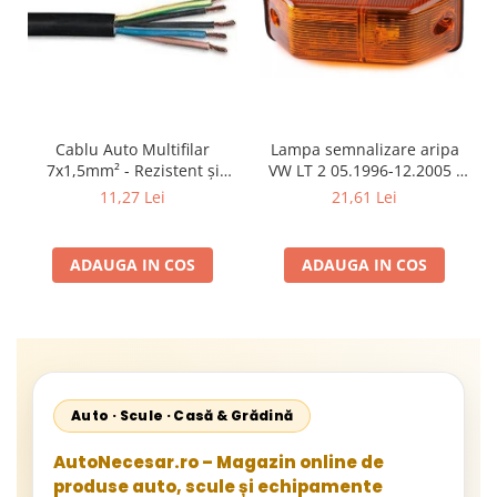
Cablu Auto Multifilar
Lampa semnalizare aripa
7x1,5mm² - Rezistent și
VW LT 2 05.1996-12.2005 ;
Flexibil pentru Remorci 12V-
Mercedes Sprinter 1995-
11,27 Lei
21,61 Lei
24V
2002, 512D-814 DA; Actros
1996-2002; Unimog 1949-;
Neoplan Euroliner,
ADAUGA IN COS
ADAUGA IN COS
Starliner,Centroliner,
Cityliner;
Auto · Scule · Casă & Grădină
AutoNecesar.ro – Magazin online de
produse auto, scule și echipamente