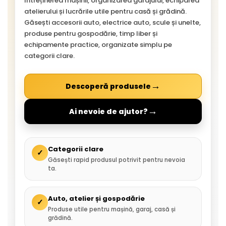
întreținerea mașinii, organizarea garajului, echiparea
atelierului și lucrările utile pentru casă și grădină.
Găsești accesorii auto, electrice auto, scule și unelte,
produse pentru gospodărie, timp liber și
echipamente practice, organizate simplu pe
categorii clare.
→
Descoperă produsele
→
Ai nevoie de ajutor?
Categorii clare
✓
Găsești rapid produsul potrivit pentru nevoia
ta.
Auto, atelier și gospodărie
✓
Produse utile pentru mașină, garaj, casă și
grădină.