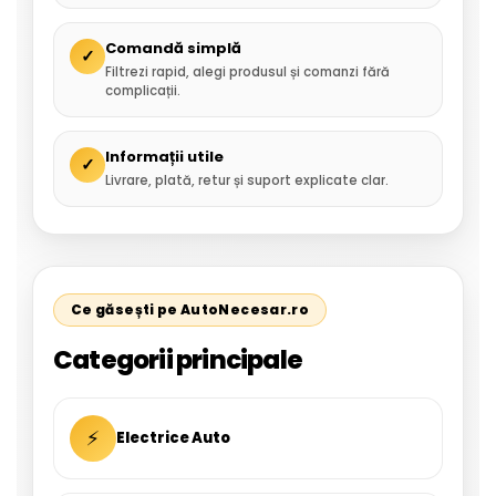
Comandă simplă
✓
Filtrezi rapid, alegi produsul și comanzi fără
complicații.
Informații utile
✓
Livrare, plată, retur și suport explicate clar.
Ce găsești pe AutoNecesar.ro
Categorii principale
⚡
Electrice Auto