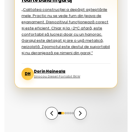
foarte bună în garaj
„Calitatea construcției a depășit așteptările
mele. Practic nu se vede fum din țeava de
eșapament. Dispozitivul funcționează corect
și este eficient. Chiar și la -2°C afară, este
confortabil să lucrezi doar cu un hanorac.
Garajul este detașat și are o ușă metalică,
neizolată. Zgomotul este destul de suportabil
și nu deranjează pe nimeni din garaj.”
Dorin Haineala
DH
Sirocou Diesel Portabil 8KW