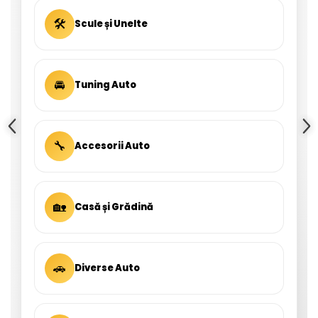
🛠
Scule și Unelte
🚘
Tuning Auto
🔧
Accesorii Auto
🏡
Casă și Grădină
🚗
Diverse Auto