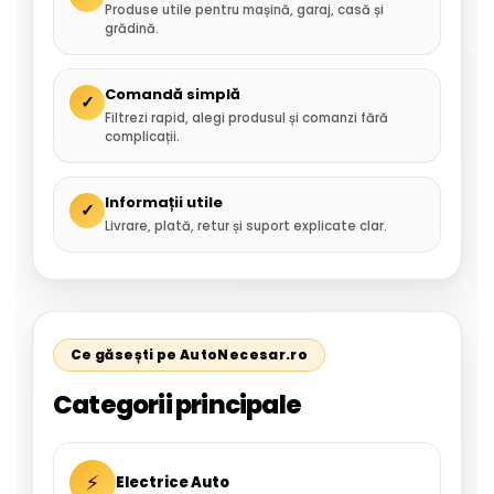
Produse utile pentru mașină, garaj, casă și
grădină.
Comandă simplă
✓
Filtrezi rapid, alegi produsul și comanzi fără
complicații.
Informații utile
✓
Livrare, plată, retur și suport explicate clar.
Ce găsești pe AutoNecesar.ro
Categorii principale
⚡
Electrice Auto