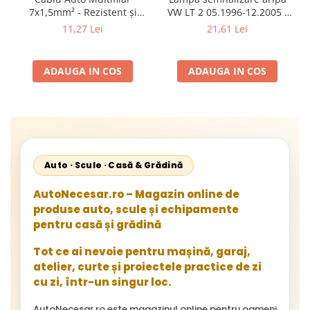
7x1,5mm² - Rezistent și
VW LT 2 05.1996-12.2005 ;
Flexibil pentru Remorci 12V-
Mercedes Sprinter 1995-
11,27 Lei
21,61 Lei
24V
2002, 512D-814 DA; Actros
1996-2002; Unimog 1949-;
Neoplan Euroliner,
ADAUGA IN COS
ADAUGA IN COS
Starliner,Centroliner,
Cityliner;
Auto · Scule · Casă & Grădină
AutoNecesar.ro – Magazin online de
produse auto, scule și echipamente
pentru casă și grădină
Tot ce ai nevoie pentru mașină, garaj,
atelier, curte și proiectele practice de zi
cu zi, într-un singur loc.
AutoNecesar.ro este magazinul online pentru oameni