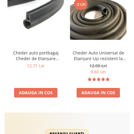
-2 LEI
Cheder auto portbagaj
Cheder Auto Universal de
Cheder de Etanșare
Etanșare Uși rezistent la
Profesional din Cauciuc -
intemperii, raze UV,
12,71 Lei
12,00 Lei
Rezistent la Apă și
îmbătrânire și temperaturi
9,60 Lei
Temperaturi Înalte, Multi-
extreme
Aplicații Vânzare la Metru
Liniar
ADAUGA IN COS
ADAUGA IN COS
RECENZII CLIENȚI