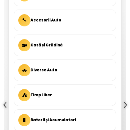
🔧
Accesorii Auto
🏡
Casă și Grădină
🚗
Diverse Auto
⛺
Timp Liber
🔋
Baterii și Acumulatori