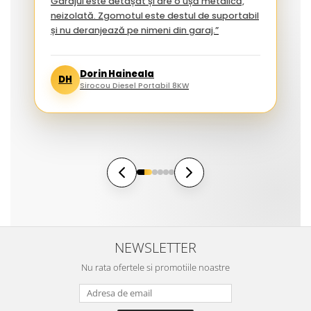
Garajul este detașat și are o ușă metalică,
neizolată. Zgomotul este destul de suportabil
și nu deranjează pe nimeni din garaj.”
Dorin Haineala
DH
Sirocou Diesel Portabil 8KW
NEWSLETTER
Nu rata ofertele si promotiile noastre