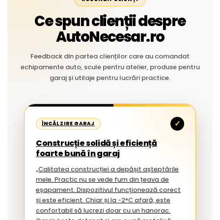
Ce spun clienții despre
AutoNecesar.ro
Feedback din partea clienților care au comandat
echipamente auto, scule pentru atelier, produse pentru
garaj și utilaje pentru lucrări practice.
✓
ÎNCĂLZIRE GARAJ
Construcție solidă și eficiență
foarte bună în garaj
„Calitatea construcției a depășit așteptările
mele. Practic nu se vede fum din țeava de
eșapament. Dispozitivul funcționează corect
și este eficient. Chiar și la -2°C afară, este
confortabil să lucrezi doar cu un hanorac.