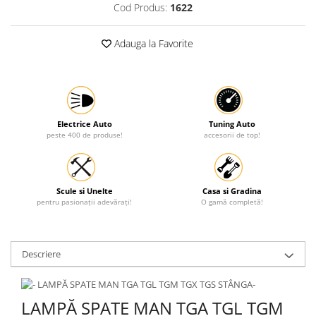
Cod Produs:
1622
Protectia muncii
Scule Pneumatice
Adauga la Favorite
Slefuitoare
Suport auto
Suport motocicleta
Electrice Auto
Tuning Auto
Surubelnite
peste 400 de produse!
accesorii de top!
Tunuri de caldura si aeroteme
Utilaje constructie
Scule si Unelte
Casa si Gradina
pentru pasionații adevărați!
O gamă completă!
Descriere
LAMPĂ SPATE MAN TGA TGL TGM