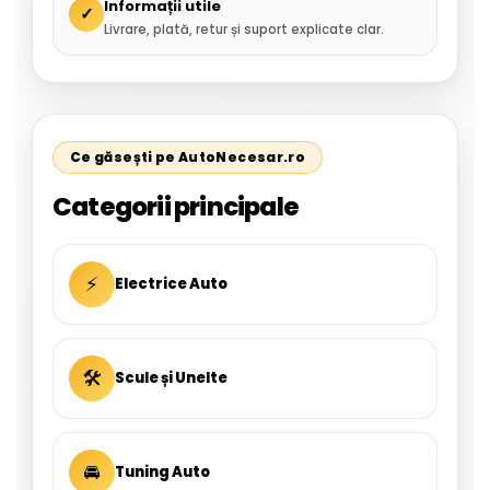
Informații utile
✓
Livrare, plată, retur și suport explicate clar.
Ce găsești pe AutoNecesar.ro
Categorii principale
⚡
Electrice Auto
🛠
Scule și Unelte
🚘
Tuning Auto