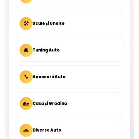
🛠
Scule și Unelte
🚘
Tuning Auto
🔧
Accesorii Auto
🏡
Casă și Grădină
🚗
Diverse Auto