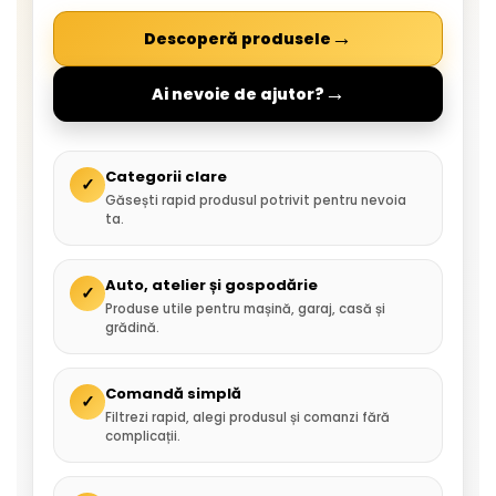
→
Descoperă produsele
→
Ai nevoie de ajutor?
Categorii clare
✓
Găsești rapid produsul potrivit pentru nevoia
ta.
Auto, atelier și gospodărie
✓
Produse utile pentru mașină, garaj, casă și
grădină.
Comandă simplă
✓
Filtrezi rapid, alegi produsul și comanzi fără
complicații.