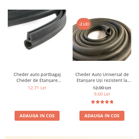
-2 LEI
Cheder auto portbagaj
Cheder Auto Universal de
Cheder de Etanșare
Etanșare Uși rezistent la
Profesional din Cauciuc -
intemperii, raze UV,
12,71 Lei
12,00 Lei
Rezistent la Apă și
îmbătrânire și temperaturi
9,60 Lei
Temperaturi Înalte, Multi-
extreme
Aplicații Vânzare la Metru
Liniar
ADAUGA IN COS
ADAUGA IN COS