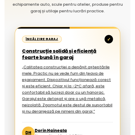
echipamente auto, scule pentru atelier, produse pentru
garaj și utilaje pentru lucrări practice.
✓
ÎNCĂLZIRE GARAJ
Construcție solidă și eficiență
foarte bună în garaj
„Calitatea construcției a depășit așteptările
mele. Practic nu se vede fum din țeava de
eșapament. Dispozitivul funcționează corect
și este eficient. Chiar și la -2°C afară, este
confortabil să lucrezi doar cu un hanorac.
Garajul este detașat și are o ușă metalică,
neizolată. Zgomotul este destul de suportabil
și nu deranjează pe nimeni din garaj.”
Dorin Haineala
DH