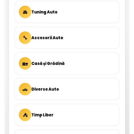
🚘
Tuning Auto
🔧
Accesorii Auto
🏡
Casă și Grădină
🚗
Diverse Auto
⛺
Timp Liber