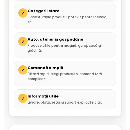
Categorii clare
✓
Găsești rapid produsul potrivit pentru nevoia
ta.
Auto, atelier și gospodărie
✓
Produse utile pentru mașină, garaj, casă și
grădină.
Comandă simplă
✓
Filtrezi rapid, alegi produsul și comanzi fără
complicații.
Informații utile
✓
Livrare, plată, retur și suport explicate clar.