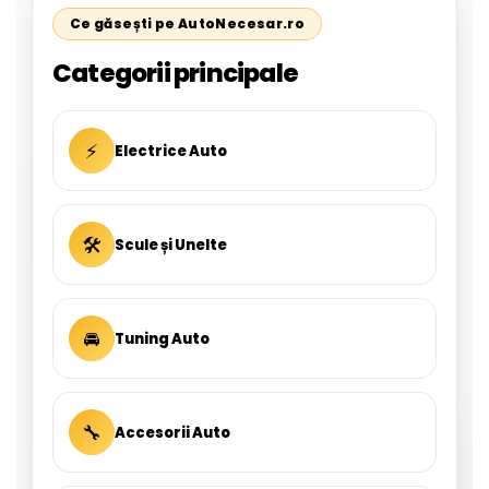
Ce găsești pe AutoNecesar.ro
Categorii principale
⚡
Electrice Auto
🛠
Scule și Unelte
🚘
Tuning Auto
🔧
Accesorii Auto