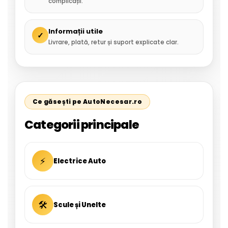
complicații.
Informații utile
✓
Livrare, plată, retur și suport explicate clar.
Ce găsești pe AutoNecesar.ro
Categorii principale
⚡
Electrice Auto
🛠
Scule și Unelte