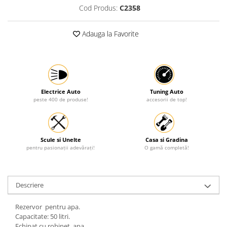
Cod Produs:
C2358
Protectia muncii
Scule Pneumatice
Adauga la Favorite
Slefuitoare
Suport auto
Suport motocicleta
Surubelnite
Electrice Auto
Tuning Auto
peste 400 de produse!
accesorii de top!
Tunuri de caldura si aeroteme
Utilaje constructie
Scule si Unelte
Casa si Gradina
pentru pasionații adevărați!
O gamă completă!
Descriere
Rezervor pentru apa.
Capacitate: 50 litri.
Echipat cu robinet apa.