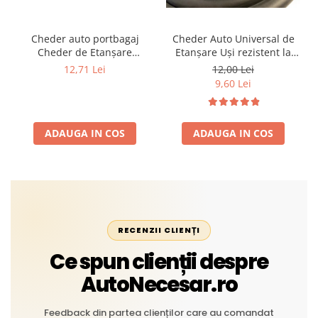
Cheder auto portbagaj
Cheder Auto Universal de
Cheder de Etanșare
Etanșare Uși rezistent la
Profesional din Cauciuc -
intemperii, raze UV,
12,71 Lei
12,00 Lei
Rezistent la Apă și
îmbătrânire și temperaturi
9,60 Lei
Temperaturi Înalte, Multi-
extreme
Aplicații Vânzare la Metru
Liniar
ADAUGA IN COS
ADAUGA IN COS
RECENZII CLIENȚI
Ce spun clienții despre
AutoNecesar.ro
Feedback din partea clienților care au comandat