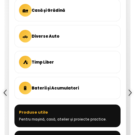
🏡
Casă și Grădină
🚗
Diverse Auto
⛺
Timp Liber
🔋
Baterii și Acumulatori
Produse utile
Pentru mașină, casă, atelier și proiecte practice.