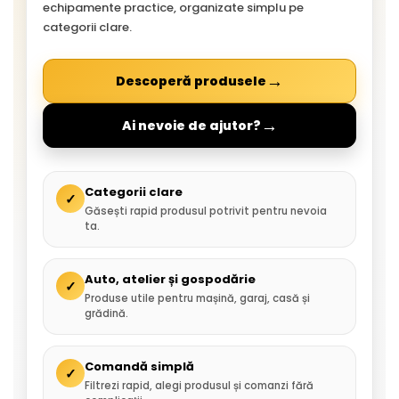
echipamente practice, organizate simplu pe
categorii clare.
→
Descoperă produsele
→
Ai nevoie de ajutor?
Categorii clare
✓
Găsești rapid produsul potrivit pentru nevoia
ta.
Auto, atelier și gospodărie
✓
Produse utile pentru mașină, garaj, casă și
grădină.
Comandă simplă
✓
Filtrezi rapid, alegi produsul și comanzi fără