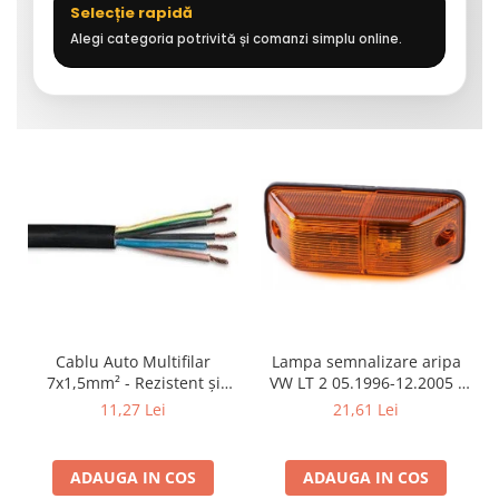
Selecție rapidă
Alegi categoria potrivită și comanzi simplu online.
Cablu Auto Multifilar
Lampa semnalizare aripa
7x1,5mm² - Rezistent și
VW LT 2 05.1996-12.2005 ;
Flexibil pentru Remorci 12V-
Mercedes Sprinter 1995-
11,27 Lei
21,61 Lei
24V
2002, 512D-814 DA; Actros
1996-2002; Unimog 1949-;
Neoplan Euroliner,
ADAUGA IN COS
ADAUGA IN COS
Starliner,Centroliner,