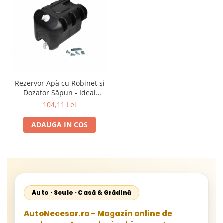
Rezervor Apă cu Robinet și
Dozator Săpun - Ideal
Camping Capacitate 30L
104,11 Lei
ADAUGA IN COS
Auto · Scule · Casă & Grădină
AutoNecesar.ro – Magazin online de