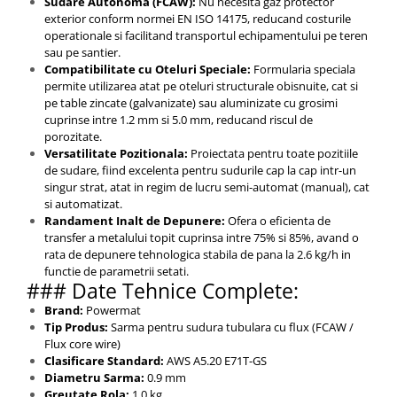
Sudare Autonoma (FCAW):
Nu necesita gaz protector
exterior conform normei EN ISO 14175, reducand costurile
operationale si facilitand transportul echipamentului pe teren
sau pe santier.
Compatibilitate cu Oteluri Speciale:
Formularia speciala
permite utilizarea atat pe oteluri structurale obisnuite, cat si
pe table zincate (galvanizate) sau aluminizate cu grosimi
cuprinse intre 1.2 mm si 5.0 mm, reducand riscul de
porozitate.
Versatilitate Pozitionala:
Proiectata pentru toate pozitiile
de sudare, fiind excelenta pentru sudurile cap la cap intr-un
singur strat, atat in regim de lucru semi-automat (manual), cat
si automatizat.
Randament Inalt de Depunere:
Ofera o eficienta de
transfer a metalului topit cuprinsa intre 75% si 85%, avand o
rata de depunere tehnologica stabila de pana la 2.6 kg/h in
functie de parametrii setati.
### Date Tehnice Complete:
Brand:
Powermat
Tip Produs:
Sarma pentru sudura tubulara cu flux (FCAW /
Flux core wire)
Clasificare Standard:
AWS A5.20 E71T-GS
Diametru Sarma:
0.9 mm
Greutate Rola:
1.0 kg