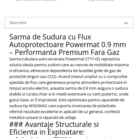
Descriere
Sarma de Sudura cu Flux
Autoprotectoare Powermat 0.9 mm
– Performanta Premium Fara Gaz
Sarma tubulara auto-ecranata Powermat E71T-GS reprezinta
solutia ideala pentru sudorii care au nevoie de mobilitate maxima
si eficienta, eliminand dependenta de buteliile grele de gaz de
protectie (Argon sau CO2). Avand miezul umplut cu o compozitie
speciala de flux care genereaza propria atmosfera protectoare in
timpul arcului electric, aceasta sarma de 0.9 mm asigura o sudura
stabila si curata chiar si in medii exterioare cu vant puternic, unde
gazul clasic ar fi imprastiat. Este optimizata pentru aparatele de
sudura tip MIG/MAG care suporta inversarea de polaritate,
oferind rezultate excelente in aplicatii de uz general, confectii
metalice usoare si reparatii de utilaje.
### Avantaje Structurale si
Eficienta in Exploatare: