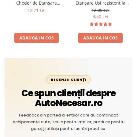
Cheder de Etanșare
Etanșare Uși rezistent la
Profesional din Cauciuc -
intemperii, raze UV,
12,71 Lei
12,00 Lei
Rezistent la Apă și
îmbătrânire și temperaturi
9,60 Lei
Temperaturi Înalte, Multi-
extreme
Aplicații Vânzare la Metru
Liniar
ADAUGA IN COS
ADAUGA IN COS
RECENZII CLIENȚI
Ce spun clienții despre
AutoNecesar.ro
Feedback din partea clienților care au comandat
echipamente auto, scule pentru atelier, produse pentru
garaj și utilaje pentru lucrări practice.