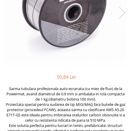
Furtune de gradina
compresoare
Mixere
Cricuri Auto Hidraulice
Pneumatice si Trapezoidale
Motocositoare si Motosape
Cricuri hidraulice
Nivela laser
Cricuri pneumatice
Pistol de vopsit
Cricuri trapezoidale
Pompe
Feon Electric
Rotopercutoare si bormasini
Generatoare curent
Taiat gresie si faianta
Gresoare
Uz intern
Macarale și vinciuri
50,84 Lei
Ventilatoare radiatoare
Masini de gaurit si Insurubat
umidificatoare
Sarma tubulara profesionala auto-ecranata (cu miez de flux) de la
Motoare electrice
Powermat, avand diametrul de 0.9 mm si ambalata in rola compacta
de 1 kg (diametru bobina 100 mm).
Pistol de Lipit
Proiectata special pentru sudarea de tip MIG/MAG fara butelie de gaz
protector (procedeul FCAW), aceasta sarma cu clasificare AWS A5.20
Polizoare
E71T-GS este ideala pentru imbinarea otelurilor carbon obisnuite si a
celor cu rezistenta ridicata de pana la 510 MPa.
Pompe Combustibil
Este solutia perfecta pentru lucrari in teren, prefabricate, structuri
Prelungitoare
agricole si reparatii rapide, oferind o performanta excelenta in toate