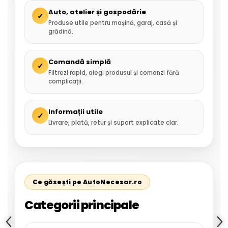
Auto, atelier și gospodărie
✓
Produse utile pentru mașină, garaj, casă și
grădină.
Comandă simplă
✓
Filtrezi rapid, alegi produsul și comanzi fără
complicații.
Informații utile
✓
Livrare, plată, retur și suport explicate clar.
Ce găsești pe AutoNecesar.ro
Categorii principale