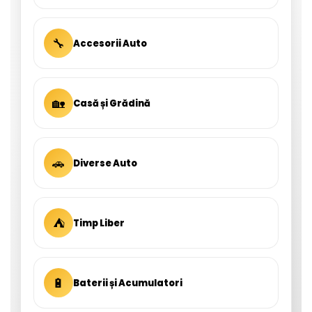
🔧
Accesorii Auto
🏡
Casă și Grădină
🚗
Diverse Auto
⛺
Timp Liber
🔋
Baterii și Acumulatori