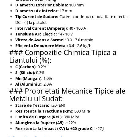
Diametru Exterior Bobina:
100 mm
Diametru Ax Interior:
17 mm
Tip Curent de Sudare:
Curent continuu cu polaritate directa:
DC = (-) la pistolet
Interval Curent (Amperaj):
40 - 100 A
Tensiune Arc Electic:
14 - 16 V
Viteza de Avans a Sarmei:
3.0 - 7.0 m/min
Eficienta Depunere Metal:
0.4 - 2.6 kg/h
### Compozitie Chimica Tipica a
Liantului (%):
C (Carbon):
0.2%
Si (Siliciu):
0.3%
Mn (Mangan):
1.0%
Al (Aluminiu):
2.0%
### Proprietati Mecanice Tipice ale
Metalului Sudat:
Stare de Testare:
TZ0 (EN)
Rezistenta la Tractiune (Rm):
500 MPa
Limita de Curgere (ReL):
380 MPa
Alungirea la Rupere (A5):
> 22%
Rezistenta la Impact (KV) la +20 grade C:
> 27 J