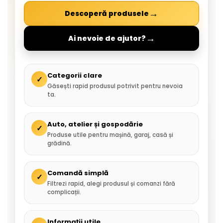
→
Descoperă produsele
→
Ai nevoie de ajutor?
Categorii clare
✓
Găsești rapid produsul potrivit pentru nevoia
ta.
Auto, atelier și gospodărie
✓
Produse utile pentru mașină, garaj, casă și
grădină.
Comandă simplă
✓
Filtrezi rapid, alegi produsul și comanzi fără
complicații.
Informații utile