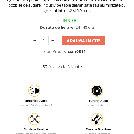
pozitiile de sudare, inclusiv pe table galvanizate sau aluminizate cu
Protectia muncii
grosimi intre 1.2 si 5.0 mm.
Scule Pneumatice
IN STOC
Slefuitoare
Durata de livrare:
24 - 48 ore
Suport auto
ADAUGA IN COS
Suport motocicleta
Cod Produs:
csm0811
Surubelnite
Tunuri de caldura si aeroteme
Adauga la Favorite
Utilaje constructie
Electrice Auto
Tuning Auto
peste 400 de produse!
accesorii de top!
Scule si Unelte
Casa si Gradina
pentru pasionații adevărați!
O gamă completă!