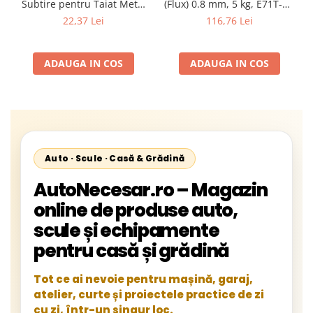
Subtire pentru Taiat Metal
(Flux) 0.8 mm, 5 kg, E71T-GS
si Inox 125 x 1 x 22.2 mm,
BLACK, Autoprotejată
22,37 Lei
116,76 Lei
Profil Plat Heavy-Duty
(Model 42503)
ADAUGA IN COS
ADAUGA IN COS
Auto · Scule · Casă & Grădină
AutoNecesar.ro – Magazin
online de produse auto,
scule și echipamente
pentru casă și grădină
Tot ce ai nevoie pentru mașină, garaj,
atelier, curte și proiectele practice de zi
cu zi, într-un singur loc.