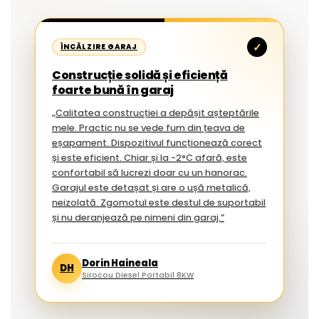
✓
ÎNCĂLZIRE GARAJ
Construcție solidă și eficiență
foarte bună în garaj
„Calitatea construcției a depășit așteptările
mele. Practic nu se vede fum din țeava de
eșapament. Dispozitivul funcționează corect
și este eficient. Chiar și la -2°C afară, este
confortabil să lucrezi doar cu un hanorac.
Garajul este detașat și are o ușă metalică,
neizolată. Zgomotul este destul de suportabil
și nu deranjează pe nimeni din garaj.”
Dorin Haineala
DH
Sirocou Diesel Portabil 8KW