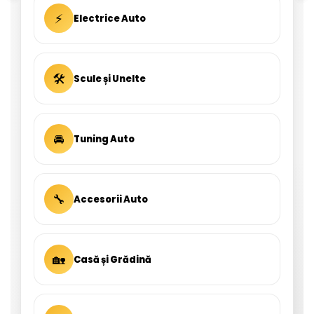
⚡
Electrice Auto
🛠
Scule și Unelte
🚘
Tuning Auto
🔧
Accesorii Auto
🏡
Casă și Grădină