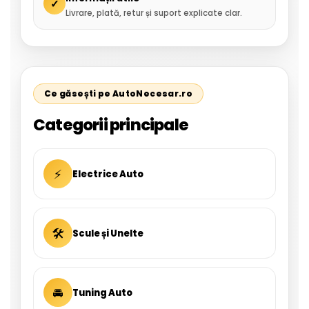
✓
Livrare, plată, retur și suport explicate clar.
Ce găsești pe AutoNecesar.ro
Categorii principale
⚡
Electrice Auto
🛠
Scule și Unelte
🚘
Tuning Auto