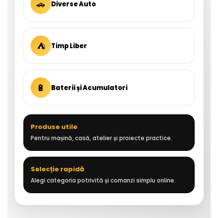
🚗
Diverse Auto
⛺
Timp Liber
🔋
Baterii și Acumulatori
Produse utile
Pentru mașină, casă, atelier și proiecte practice.
Selecție rapidă
Alegi categoria potrivită și comanzi simplu online.