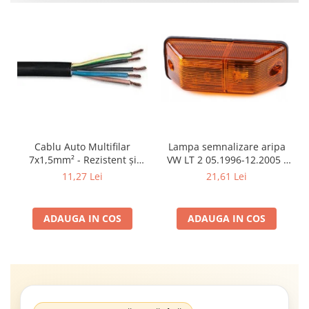
Cablu Auto Multifilar
Lampa semnalizare aripa
7x1,5mm² - Rezistent și
VW LT 2 05.1996-12.2005 ;
Flexibil pentru Remorci 12V-
Mercedes Sprinter 1995-
11,27 Lei
21,61 Lei
24V
2002, 512D-814 DA; Actros
1996-2002; Unimog 1949-;
Neoplan Euroliner,
ADAUGA IN COS
ADAUGA IN COS
Starliner,Centroliner,
Cityliner;