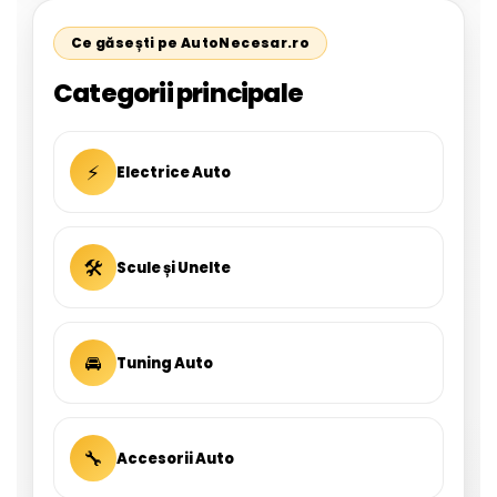
Ce găsești pe AutoNecesar.ro
Categorii principale
⚡
Electrice Auto
🛠
Scule și Unelte
🚘
Tuning Auto
🔧
Accesorii Auto