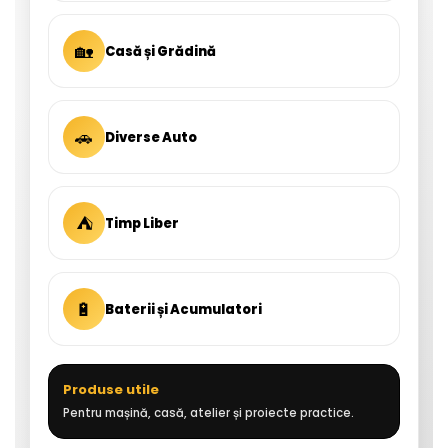
🏡
Casă și Grădină
🚗
Diverse Auto
⛺
Timp Liber
🔋
Baterii și Acumulatori
Produse utile
Pentru mașină, casă, atelier și proiecte practice.