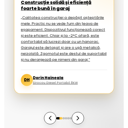
Construcție solidă și eficiență
foarte bună în garaj
„Calitatea construcției a depășit așteptările
mele. Practic nu se vede fum din țeava de
eșapament. Dispozitivul funcționează corect
și este eficient. Chiar și la -2°C afară, este
confortabil să lucrezi doar cu un hanorac.
Garajul este detașat și are o ușă metalică,
neizolată. Zgomotul este destul de suportabil
și nu deranjează pe nimeni din garaj.”
Dorin Haineala
DH
Sirocou Diesel Portabil 8KW