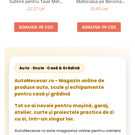
Motocoasa pe Benzina
Subtire pentru Taiat Metal
(Motoare 2 Timpi),
si Inox 125 x 1 x 22.2 mm,
25,85 Lei
22,37 Lei
Compatibil cu BLACK,
Profil Plat Heavy-Duty
Demon, NAC, John
(Model 42503)
Gardener, Eurotec, Makita,
ADAUGA IN COS
ADAUGA IN COS
Al-Ko, Ansamblu Complet
cu Membrana, Distanta
Gauri 31mm
Auto · Scule · Casă & Grădină
AutoNecesar.ro – Magazin online de
produse auto, scule și echipamente
pentru casă și grădină
Tot ce ai nevoie pentru mașină, garaj,
atelier, curte și proiectele practice de zi
cu zi, într-un singur loc.
AutoNecesar.ro este magazinul online pentru oameni