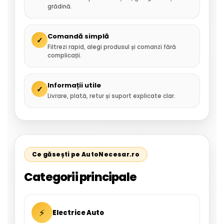
grădină.
Comandă simplă
✓
Filtrezi rapid, alegi produsul și comanzi fără
complicații.
Informații utile
✓
Livrare, plată, retur și suport explicate clar.
Ce găsești pe AutoNecesar.ro
Categorii principale
⚡
Electrice Auto