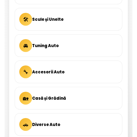
🛠
Scule și Unelte
🚘
Tuning Auto
🔧
Accesorii Auto
🏡
Casă și Grădină
🚗
Diverse Auto