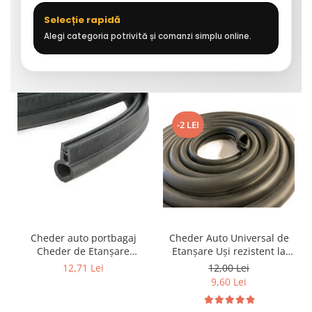
Selecție rapidă
Alegi categoria potrivită și comanzi simplu online.
-2 LEI
Cheder auto portbagaj
Cheder Auto Universal de
Cheder de Etanșare
Etanșare Uși rezistent la
Profesional din Cauciuc -
intemperii, raze UV,
12,71 Lei
12,00 Lei
Rezistent la Apă și
îmbătrânire și temperaturi
9,60 Lei
Temperaturi Înalte, Multi-
extreme
Aplicații Vânzare la Metru