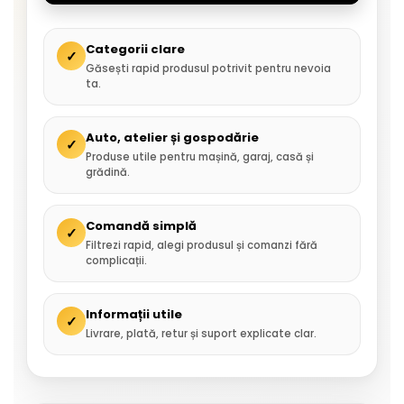
Categorii clare
✓
Găsești rapid produsul potrivit pentru nevoia
ta.
Auto, atelier și gospodărie
✓
Produse utile pentru mașină, garaj, casă și
grădină.
Comandă simplă
✓
Filtrezi rapid, alegi produsul și comanzi fără
complicații.
Informații utile
✓
Livrare, plată, retur și suport explicate clar.