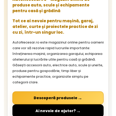
produse auto, scule și echipamente
pentru casă și grădină
Tot ce ai nevoie pentru mașină, garaj,
atelier, curte și proiectele practice de zi
cu zi, într-un singur loc.
AutoNecesar.ro este magazinul online pentru oameni
care vor să rezolve rapid lucrurile importante:
întreținerea mașinii, organizarea garajului, echiparea
atelierului și lucrările utile pentru casă și grădină.
Găsești accesorii auto, electrice auto, scule și unelte,
produse pentru gospodărie, timp liber și
echipamente practice, organizate simplu pe
categorii clare.
→
Descoperă produsele
→
Ai nevoie de ajutor?