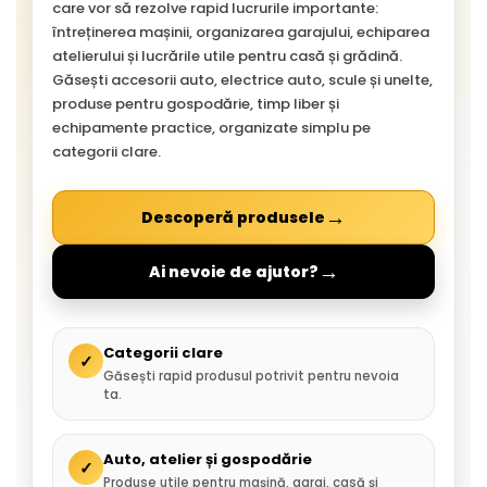
care vor să rezolve rapid lucrurile importante:
întreținerea mașinii, organizarea garajului, echiparea
atelierului și lucrările utile pentru casă și grădină.
Găsești accesorii auto, electrice auto, scule și unelte,
produse pentru gospodărie, timp liber și
echipamente practice, organizate simplu pe
categorii clare.
→
Descoperă produsele
→
Ai nevoie de ajutor?
Categorii clare
✓
Găsești rapid produsul potrivit pentru nevoia
ta.
Auto, atelier și gospodărie
✓
Produse utile pentru mașină, garaj, casă și