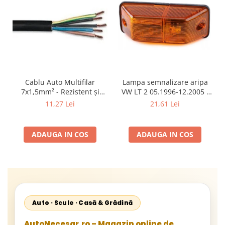
Cablu Auto Multifilar
Lampa semnalizare aripa
7x1,5mm² - Rezistent și
VW LT 2 05.1996-12.2005 ;
Flexibil pentru Remorci 12V-
Mercedes Sprinter 1995-
11,27 Lei
21,61 Lei
24V
2002, 512D-814 DA; Actros
1996-2002; Unimog 1949-;
Neoplan Euroliner,
ADAUGA IN COS
ADAUGA IN COS
Starliner,Centroliner,
Cityliner;
Auto · Scule · Casă & Grădină
AutoNecesar.ro – Magazin online de