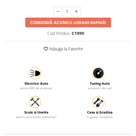
Protectia muncii
Scule Pneumatice
COMANDĂ ACUM
CU LIVRARE RAPIDĂ!
Slefuitoare
Cod Produs:
C1999
Suport auto
Suport motocicleta
Adauga la Favorite
Surubelnite
Tunuri de caldura si aeroteme
Utilaje constructie
Electrice Auto
Tuning Auto
peste 400 de produse!
accesorii de top!
Scule si Unelte
Casa si Gradina
pentru pasionații adevărați!
O gamă completă!